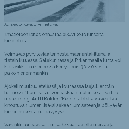
Aura-auto. Kuva: Liikenneturva.
Ilmatieteen laitos ennustaa alkuviikolle runsaita
lumisateita.
Voimakas pyry leviää lännestä maanantai-iltana ja
tiistain kuluessa. Satakunnassa ja Pirkanmaalla lunta voi
keskiviikkoon mennessä kertyä noin 30-40 senttiä,
paikoin enemmänkin.
Ajokeli muuttuu etelässä ja lounaassa laajalti erittäin
huonoksi. “Lumi sataa voimakkaan tuulen kera”, kertoo
meteorologi
Antti Kokko
. “Keliolosuhteita vaikeuttaa
kinostuvan lumen lisäksi sakean lumisateen ja pöllyävän
lumen heikentämä näkyvyys”.
Varsinkin lounaassa lumisade saattaa olla märkää ja