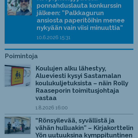
ponnahduslauta konkurssin
jälkeen: ”Palkkagurun
ansiosta paperitöihin menee
nykyään vain viisi minuuttia”
10.6.2026
15:31
Poimintoja
Koulujen alku lähestyy,
Alueviesti kysyi Sastamalan
koulukuljetuksista – näin Rolly
Raaseporin toimitusjohtaja
vastaa
1.8.2026
16:00
“Rönsyilevää, syvällistä ja
vähän hulluakin” – Kirjakorttelin
Yön uutuuksina kymppituntinen