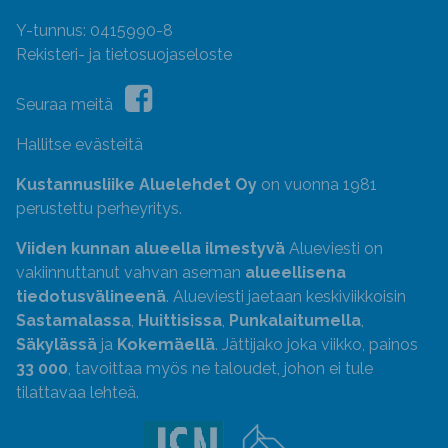
Y-tunnus: 0415990-8
Rekisteri- ja tietosuojaseloste
Seuraa meitä
Hallitse evästeitä
Kustannusliike Aluelehdet Oy
on vuonna 1981
perustettu perheyritys.
Viiden kunnan alueella ilmestyvä
Alueviesti on
vakiinnuttanut vahvan aseman
alueellisena
tiedotusvälineenä
. Alueviesti jaetaan keskiviikkoisin
Sastamalassa
,
Huittisissa
,
Punkalaitumella
,
Säkylässä
ja
Kokemäellä
. Jättijako joka viikko, painos
33 000
, tavoittaa myös ne taloudet, johon ei tule
tilattavaa lehteä.