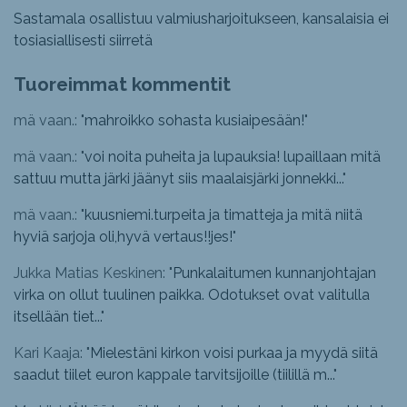
Sastamala osallistuu valmiusharjoitukseen, kansalaisia ei
tosiasiallisesti siirretä
Tuoreimmat kommentit
mä vaan.: "
mahroikko sohasta kusiaipesään!
"
mä vaan.: "
voi noita puheita ja lupauksia! lupaillaan mitä
sattuu mutta järki jäänyt siis maalaisjärki jonnekki...
"
mä vaan.: "
kuusniemi.turpeita ja timatteja ja mitä niitä
hyviä sarjoja oli,hyvä vertaus!!jes!
"
Jukka Matias Keskinen: "
Punkalaitumen kunnanjohtajan
virka on ollut tuulinen paikka. Odotukset ovat valitulla
itsellään tiet...
"
Kari Kaaja: "
Mielestäni kirkon voisi purkaa ja myydä siitä
saadut tiilet euron kappale tarvitsijoille (tiilillä m...
"