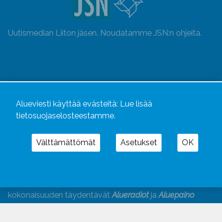
Uutismedian Liiton jäsen. Noudatamme JSN:n ohjeita.
Alueviesti käyttää evästeitä:
Lue lisää
tietosuojaselosteestamme.
Välttämättömät
Asetukset
OK
Alueviesti
ja
alueviesti.fi
ovat osa Kustannusliike
Aluelehdet Oy – mediakonsernia, jonka tarjoaman
kokonaisuuden täydentävät
Alueradiot
ja
Aluepaino