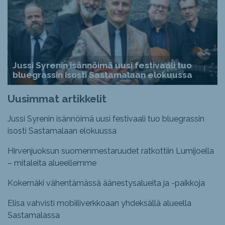
Jussi Syrenin isännöimä uusi festivaali tuo
bluegrassin isosti Sastamalaan elokuussa
Uusimmat artikkelit
Jussi Syrenin isännöimä uusi festivaali tuo bluegrassin
isosti Sastamalaan elokuussa
Hirvenjuoksun suomenmestaruudet ratkottiin Lumijoella
– mitaleita alueellemme
Kokemäki vähentämässä äänestysalueita ja -paikkoja
Elisa vahvisti mobiiliverkkoaan yhdeksällä alueella
Sastamalassa