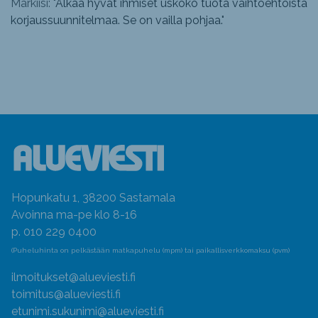
Markiisi: "
Älkää hyvät ihmiset uskoko tuota vaihtoehtoista
korjaussuunnitelmaa. Se on vailla pohjaa.
"
Hopunkatu 1, 38200 Sastamala
Avoinna ma-pe klo 8-16
p. 010 229 0400
(Puheluhinta on pelkästään matkapuhelu (mpm) tai paikallisverkkomaksu (pvm)
ilmoitukset@alueviesti.fi
toimitus@alueviesti.fi
etunimi.sukunimi@alueviesti.fi