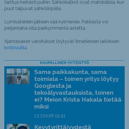
tarttua herkästi puihin. Sähkökatkot ovat mahdollisia, kun
puut taipuvat sähkölinjoille.
Lumisateiden jälkeen sää kylmenee. Pakkasta voi
perjantaina olla parikymmentä astetta.
Ajantasaiset varoitukset löytyvät Ilmatieteen laitoksen
kotisivuilta
.
KAUPALLINEN YHTEISTYÖ
Sama paikkakunta, sama
toimiala – toinen yritys löytyy
Googlesta ja
tekoälyvastauksista, toinen
ei? Meion Krista Hakala tietää
miksi
13.7.2026
15:41
Kevytyrittäjyydestä