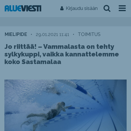
Kirjaudu sisään
MIELIPIDE
•
29.01.2021 11:41
•
TOIMITUS
Jo riittää! – Vammalasta on tehty
sylkykuppi, vaikka kannattelemme
koko Sastamalaa