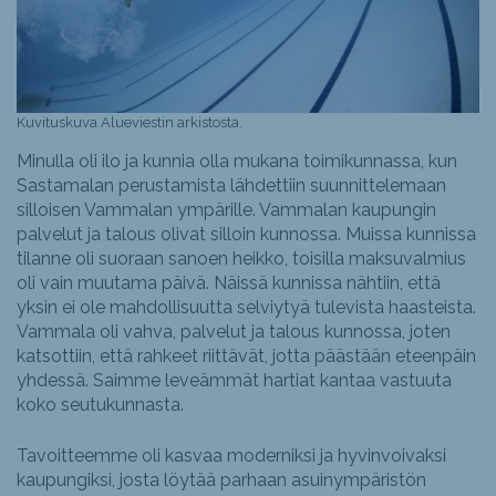
Kuvituskuva Alueviestin arkistosta.
Minulla oli ilo ja kunnia olla mukana toimikunnassa, kun
Sastamalan perustamista lähdettiin suunnittelemaan
silloisen Vammalan ympärille. Vammalan kaupungin
palvelut ja talous olivat silloin kunnossa. Muissa kunnissa
tilanne oli suoraan sanoen heikko, toisilla maksuvalmius
oli vain muutama päivä. Näissä kunnissa nähtiin, että
yksin ei ole mahdollisuutta selviytyä tulevista haasteista.
Vammala oli vahva, palvelut ja talous kunnossa, joten
katsottiin, että rahkeet riittävät, jotta päästään eteenpäin
yhdessä. Saimme leveämmät hartiat kantaa vastuuta
koko seutukunnasta.
Tavoitteemme oli kasvaa moderniksi ja hyvinvoivaksi
kaupungiksi, josta löytää parhaan asuinympäristön