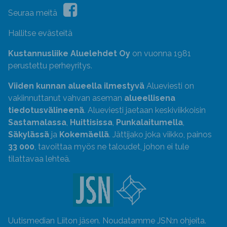
Seuraa meitä
Hallitse evästeitä
Kustannusliike Aluelehdet Oy
on vuonna 1981
perustettu perheyritys.
Viiden kunnan alueella ilmestyvä
Alueviesti on
vakiinnuttanut vahvan aseman
alueellisena
tiedotusvälineenä
. Alueviesti jaetaan keskiviikkoisin
Sastamalassa
,
Huittisissa
,
Punkalaitumella
,
Säkylässä
ja
Kokemäellä
. Jättijako joka viikko, painos
33 000
, tavoittaa myös ne taloudet, johon ei tule
tilattavaa lehteä.
Uutismedian Liiton jäsen. Noudatamme JSN:n ohjeita.