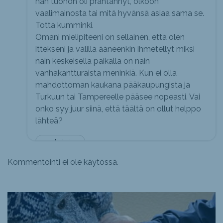
hän tuohon oli präntännyt, olkoon
vaalimainosta tai mitä hyvänsä asiaa sama se.
Totta kumminki.
Omani mielipiteeni on sellainen, että olen
ittekseni ja välillä ääneenkin ihmetellyt miksi
näin keskeisellä paikalla on näin
vanhakantturaista meninkiä. Kun ei olla
mahdottoman kaukana pääkaupungista ja
Turkuun tai Tampereelle pääsee nopeasti. Vai
onko syy juur siinä, että täältä on ollut helppo
lähteä?
vanhakoira
Kommentointi ei ole käytössä.