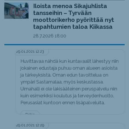
Iloista menoa Sikajuhlista
tansseihin – Tyrvään
moottorikerho pyörittää nyt
tapahtumien taloa Kiikassa
28.7.2026
18:00
29.01.2021 12:23
Huvittavaa nähdä kun kuntavaalit lähestyy niin
jokainen edustaja puhuu oman alueen asioista
ja tärkeyksistä. Oman edun tavoittelua on
ympäri Sastamalaa, myös keskustassa.
Uimahalli ei ole lakisääteinen peruspalvelu niin
kuin esimerkiksi koulutus ja terveydenhuolto.
Perusasiat kuntoon ennen lisäpalveluita.
Patce
29.01.2021 12:29