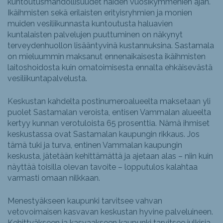
kuntoutusmahdollisuudet näiden vuosikymmenien ajan.
Ikäihmisten sekä erilaisten erityisryhmien ja monien
muiden vesiliikunnasta kuntoutusta haluavien
kuntalaisten palvelujen puuttuminen on näkynyt
terveydenhuollon lisääntyvinä kustannuksina. Sastamala
on mieluummin maksanut ennenaikaisesta ikäihmisten
laitoshoidosta kuin omatoimisesta ennalta ehkäisevästä
vesiliikuntapalvelusta.
Keskustan kahdelta postinumeroalueelta maksetaan yli
puolet Sastamalan veroista, entisen Vammalan alueelta
kertyy kunnan verotuloista 65 prosenttia. Nämä ihmiset
keskustassa ovat Sastamalan kaupungin rikkaus. Jos
tämä tuki ja turva, entinen Vammalan kaupungin
keskusta, jätetään kehittämättä ja ajetaan alas – niin kuin
näyttää toisilla olevan tavoite – lopputulos kalahtaa
varmasti omaan nilkkaan.
Menestyäkseen kaupunki tarvitsee vahvan
vetovoimaisen kasvavan keskustan hyvine palveluineen.
Kehittyäkseen ja kasvaakseen kaupunki tarvitsee julkisia