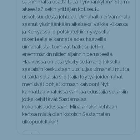
suurimmalta osalta tulla Tyrväänkylän/ Stormi
alueelta? sekin yrittäjien kotiseutu
uskollisuudesta johtuen. Uimahallia ei Vammala
saanut yksinäänkään aikaiseksi vaikka Kiikassa
ja Keikyässä jo polskuteltiin, nykyisellä
rakenteella ei kannata edes haaveilla
uimahallista, toimivat hallit suljettiin
enemmänkin niiden sijainnin perusteella.
Haaveissa on että yksityisellä rahoituksella
saataisiin keskustaan uusi uljas uimahalli mutta
ei taida sellaisia sijoittajia löytyä joiden rahat
menisivät pohjattomaan kaivoon! Nyt
kannattaa vaaleissa vaihtaa edustajia sellaisiin
jotka kehittävät Sastamalaa
kokonaisuudessaan. Minä ainakin kehtaan
kertoa mistä olen kotoisin Sastamalan
ulkopuolellakin!
arto