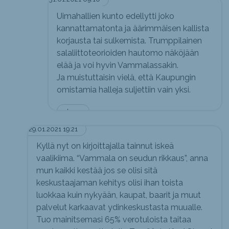
Uimahallien kunto edellytti joko
kannattamatonta ja äärimmäisen kallista
korjausta tai sulkemista. Trumppilainen
salaliittoteorioiden hautomo näköjään
elää ja voi hyvin Vammalassakin.
Ja muistuttaisin vielä, että Kaupungin
omistamia halleja suljettiin vain yksi.
Jerry
29.01.2021 19:21
Kyllä nyt on kirjoittajalla tainnut iskeä
vaalikiima. “Vammala on seudun rikkaus”, anna
mun kaikki kestää jos se olisi sitä
keskustaajaman kehitys olisi ihan toista
luokkaa kuin nykyään, kaupat, baarit ja muut
palvelut karkaavat ydinkeskustasta muualle.
Tuo mainitsemasi 65% verotuloista taitaa