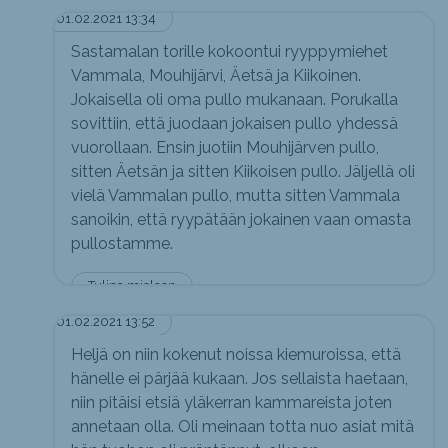
01.02.2021 13:34
Sastamalan torille kokoontui ryyppymiehet
Vammala, Mouhijärvi, Äetsä ja Kiikoinen.
Jokaisella oli oma pullo mukanaan. Porukalla
sovittiin, että juodaan jokaisen pullo yhdessä
vuorollaan. Ensin juotiin Mouhijärven pullo,
sitten Äetsän ja sitten Kiikoisen pullo. Jäljellä oli
vielä Vammalan pullo, mutta sitten Vammala
sanoikin, että ryypätään jokainen vaan omasta
pullostamme.
Tulipa mieleen
01.02.2021 13:52
Heljä on niin kokenut noissa kiemuroissa, että
hänelle ei pärjää kukaan. Jos sellaista haetaan,
niin pitäisi etsiä yläkerran kammareista joten
annetaan olla. Oli meinaan totta nuo asiat mitä