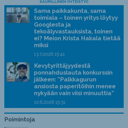
KAUPALLINEN YHTEISTYÖ
Sama paikkakunta, sama
toimiala – toinen yritys löytyy
Googlesta ja
tekoälyvastauksista, toinen
ei? Meion Krista Hakala tietää
miksi
13.7.2026
15:41
Kevytyrittäjyydestä
ponnahduslauta konkurssin
jälkeen: ”Palkkagurun
ansiosta paperitöihin menee
nykyään vain viisi minuuttia”
10.6.2026
15:31
Poimintoja