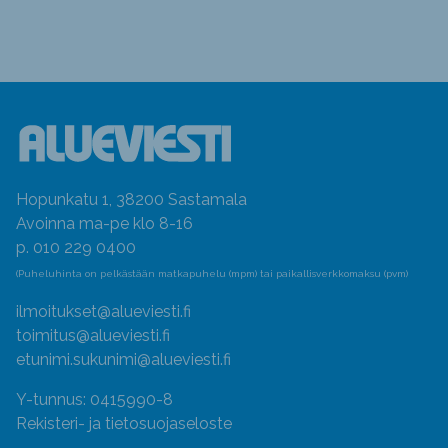
Hopunkatu 1, 38200 Sastamala
Avoinna ma-pe klo 8-16
p. 010 229 0400
(Puheluhinta on pelkästään matkapuhelu (mpm) tai paikallisverkkomaksu (pvm)
ilmoitukset@alueviesti.fi
toimitus@alueviesti.fi
etunimi.sukunimi@alueviesti.fi
Y-tunnus: 0415990-8
Rekisteri- ja tietosuojaseloste