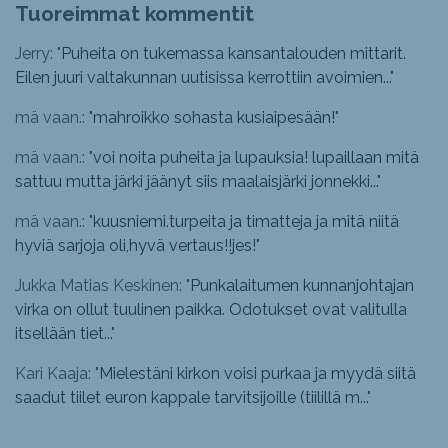
Tuoreimmat kommentit
Jerry: "
Puheita on tukemassa kansantalouden mittarit.
Eilen juuri valtakunnan uutisissa kerrottiin avoimien...
"
mä vaan.: "
mahroikko sohasta kusiaipesään!
"
mä vaan.: "
voi noita puheita ja lupauksia! lupaillaan mitä
sattuu mutta järki jäänyt siis maalaisjärki jonnekki...
"
mä vaan.: "
kuusniemi.turpeita ja timatteja ja mitä niitä
hyviä sarjoja oli,hyvä vertaus!!jes!
"
Jukka Matias Keskinen: "
Punkalaitumen kunnanjohtajan
virka on ollut tuulinen paikka. Odotukset ovat valitulla
itsellään tiet...
"
Kari Kaaja: "
Mielestäni kirkon voisi purkaa ja myydä siitä
saadut tiilet euron kappale tarvitsijoille (tiilillä m...
"