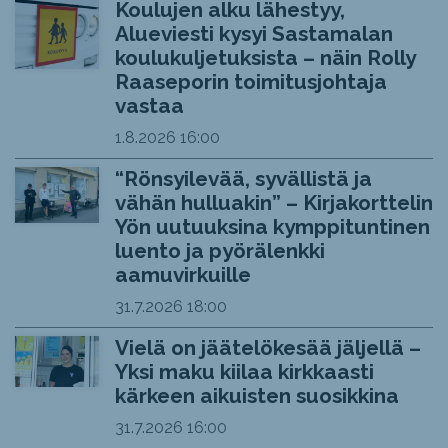
Koulujen alku lähestyy,
Alueviesti kysyi Sastamalan
koulukuljetuksista – näin Rolly
Raaseporin toimitusjohtaja
vastaa
1.8.2026
16:00
“Rönsyilevää, syvällistä ja
vähän hulluakin” – Kirjakorttelin
Yön uutuuksina kymppituntinen
luento ja pyörälenkki
aamuvirkuille
31.7.2026
18:00
Vielä on jäätelökesää jäljellä –
Yksi maku kiilaa kirkkaasti
kärkeen aikuisten suosikkina
31.7.2026
16:00