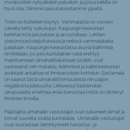
monipuolisin nykyaikaisin palveluin, ja jossa kaikilla on
hyvä olla. Olimme saavutuksestamme ylpeitä.
Toisin on kuitenkin käynyt. Vammalasta on vuosien
varrella tehty sylkykuppi. Kaupungin keskustan
kehittämistä jarrutetaan ja arvostellaan. Lehtien
yleisönosastokirjoituksissa ja netissä vammalalaisia
parjataan. Kaupungin keskustassa asuvia ikäihmisiä
nimitellään, jos joku kuntalainen vielä erehtyy
mainitsemaan uimahallihaluistaan jotakin, ovat
saatesanat sen mukaisia. Ikäihmiset ja kaikki keskustan
asukkaat ansaitsevat ihmisarvoisen kohtelun. Sastamala
on saanut tästä uimahallittomuudesta niin paljon
negatiivista julkisuutta. Liikkuessa Sastamalan
ulkopuolella ei kehtaa enää tunnustaa mistä on lähtenyt
ihmisten ilmoille.
Päättäjinä uimahallin vastustajat ovat sulkeneet silmät ja
korvat suurelta osalta kuntalaisia. Uimahallin vastustajat
ovat suorastaan laiminlyöneet harrastus- ja