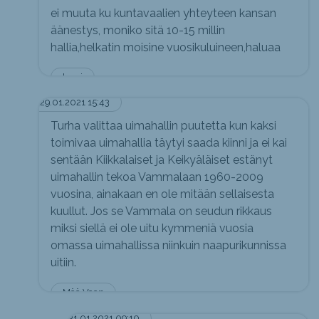
ei muuta ku kuntavaalien yhteyteen kansan
äänestys, moniko sitä 10-15 millin
hallia,helkatin moisine vuosikuluineen,haluaa
harri
29.01.2021 15:43
Turha valittaa uimahallin puutetta kun kaksi
toimivaa uimahallia täytyi saada kiinni ja ei kai
sentään Kiikkalaiset ja Keikyäläiset estänyt
uimahallin tekoa Vammalaan 1960-2009
vuosina, ainakaan en ole mitään sellaisesta
kuullut. Jos se Vammala on seudun rikkaus
miksi siellä ei ole uitu kymmeniä vuosia
omassa uimahallissa niinkuin naapurikunnissa
uitiin.
Mää Vaan
31.01.2021 09:10