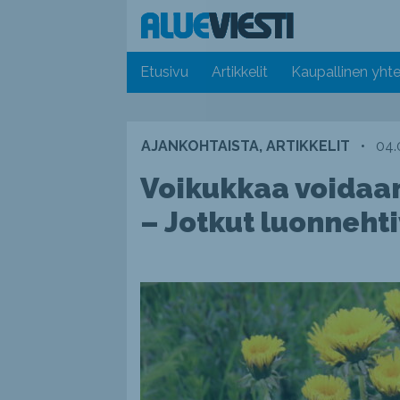
Etusivu
Artikkelit
Kaupallinen yhte
AJANKOHTAISTA, ARTIKKELIT
•
04.
Voikukkaa voidaan
– Jotkut luonneht