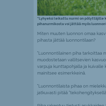
“Lyhyeksi leikattu nurmi on pölyttäjille 
pihanurmikosta voi jättää myös luonnont
Miten muuten luonnon omaa kasvill
pihasta jättää luonnontilaan?
”Luonnontilainen piha tarkoittaa m
muodostetaan vallitsevien kasvuolo
varpuja kunttapohjalla ja kuivalle 
mainitsee esimerkkeinä.
”Luonnontilaista pihaa on mielekkä
jatkuvasti pitää ”tekohengityksellä
Piha rakentuu tietysti asukkaiden