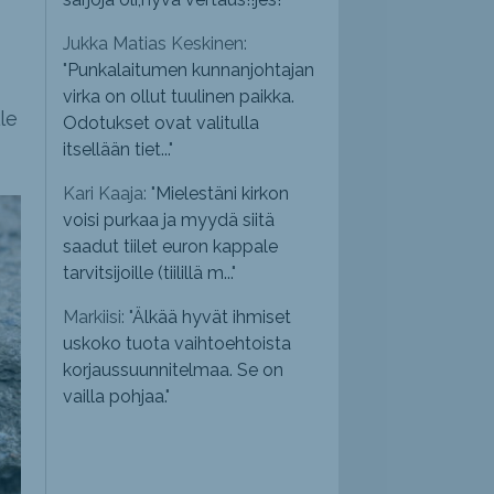
Jukka Matias Keskinen:
"
Punkalaitumen kunnanjohtajan
virka on ollut tuulinen paikka.
le
Odotukset ovat valitulla
itsellään tiet...
"
Kari Kaaja: "
Mielestäni kirkon
voisi purkaa ja myydä siitä
saadut tiilet euron kappale
tarvitsijoille (tiilillä m...
"
Markiisi: "
Älkää hyvät ihmiset
uskoko tuota vaihtoehtoista
korjaussuunnitelmaa. Se on
vailla pohjaa.
"