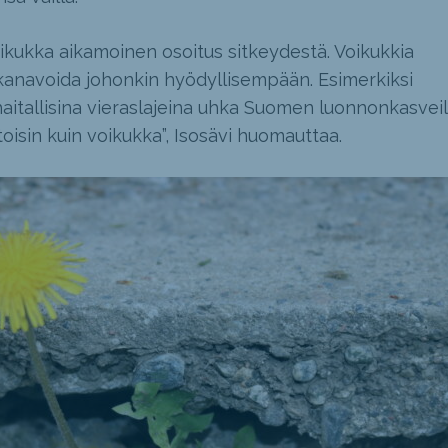
ikukka aikamoinen osoitus sitkeydestä. Voikukkia
kanavoida johonkin hyödyllisempään. Esimerkiksi
t haitallisina vieraslajeina uhka Suomen luonnonkasveil
isin kuin voikukka”, Isosävi huomauttaa.