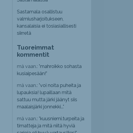
Sastamala osallistuu
valmiusharjoitukseen,
kansalaisia ei tosiasiallisesti
siirretä
Tuoreimmat
kommentit
mä vaan.: "
mahroikko sohasta
kusiaipesään!
"
mä vaan.: "
voi noita puheita ja
lupauksia! lupaillaan mitä
sattuu mutta järki jäänyt siis
maalaisjärki jonnekki...
"
mä vaan.: "
kuusniemi.turpeita ja
timatteja ja mitä niitä hyviä
sarjoja oli,hyvä vertaus!!jes!
"