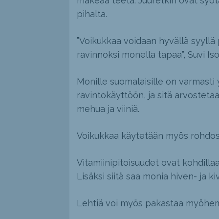
makeaa teetä. Juuretkin ovat syötäv
pihalta.
”Voikukkaa voidaan hyvällä syyllä
ravinnoksi monella tapaa”, Suvi Iso
Monille suomalaisille on varmasti 
ravintokäyttöön, ja sitä arvostetaa
mehua ja viiniä.
Voikukkaa käytetään myös rohdos
Vitamiinipitoisuudet ovat kohdillaan,
Lisäksi siitä saa monia hiven- ja ki
Lehtiä voi myös pakastaa myöhem