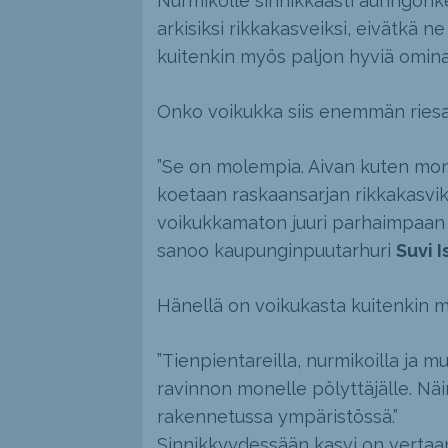
Nurmikolle sinnikkäästi auringonk
arkisiksi rikkakasveiksi, eivätkä n
kuitenkin myös paljon hyviä omina
Onko voikukka siis enemmän riesa 
”Se on molempia. Aivan kuten mon
koetaan raskaansarjan rikkakasviks
voikukkamaton juuri parhaimpaan
sanoo kaupunginpuutarhuri
Suvi I
Hänellä on voikukasta kuitenkin 
”Tienpientareilla, nurmikoilla ja m
ravinnon monelle pölyttäjälle. Näi
rakennetussa ympäristössä.”
Sinnikkyydessään kasvi on vertaan