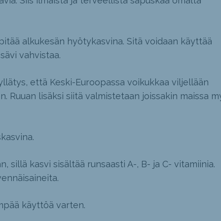
iä. Siis ilmaista ja terveellistä sapuskaa omalta
 pitää alkukesän hyötykasvina. Sitä voidaan käyttää
sävi vahvistaa.
yllätys, että Keski-Euroopassa voikukkaa viljellään
n. Ruuan lisäksi siitä valmistetaan joissakin maissa 
kasvina.
 sillä kasvi sisältää runsaasti A-, B- ja C- vitamiinia.
vennäisaineita.
pää käyttöä varten.