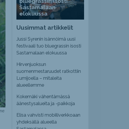
bluegrassin isosti
Sastamalaan
elokuussa
Uusimmat artikkelit
Jussi Syrenin isännöimä uusi
festivaali tuo bluegrassin isosti
Sastamalaan elokuussa
Hirvenjuoksun
suomenmestaruudet ratkottiin
Lumijoella – mitaleita
alueellemme
Kokemäki vähentämässä
äänestysalueita ja -paikkoja
nne
Elisa vahvisti mobiiliverkkoaan
yhdeksällä alueella
Sastamalassa