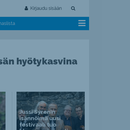
Kirjaudu sisään
aslista
esän hyötykasvina
Jussi Syrenin
isännöimä uusi
festivaali tuo