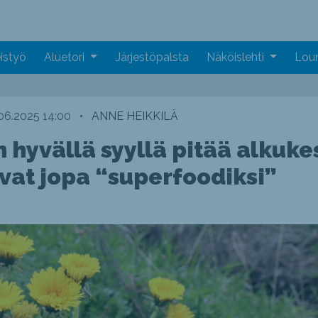
istyö
Aluetori
Järjestöpalsta
Näköislehti
Loun
06.2025 14:00
•
ANNE HEIKKILÄ
 hyvällä syyllä pitää alkuk
ivat jopa “superfoodiksi”