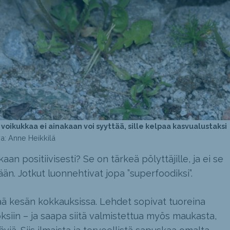
voikukkaa ei ainakaan voi syyttää, sille kelpaa kasvualustaksi
a: Anne Heikkilä
kaan positiivisesti? Se on tärkeä pölyttäjille, ja ei se
än. Jotkut luonnehtivat jopa ”superfoodiksi”.
ää kesän kokkauksissa. Lehdet sopivat tuoreina
oksiin – ja saapa siitä valmistettua myös maukasta,