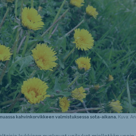
uassa kahvinkorvikkeen valmistuksessa sota-aikana.
Kuva: A