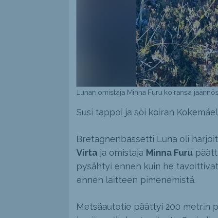
Lunan omistaja Minna Furu koiransa jäännöste
Susi tappoi ja söi koiran Kokemäellä
Bretagnenbassetti Luna oli harjoit
Virta
ja omistaja
Minna Furu
päätti
pysähtyi ennen kuin he tavoittiva
ennen laitteen pimenemistä.
Metsäautotie päättyi 200 metrin pä