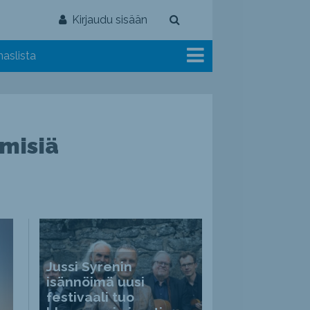
Kirjaudu sisään
aslista
hmisiä
Jussi Syrenin
isännöimä uusi
festivaali tuo