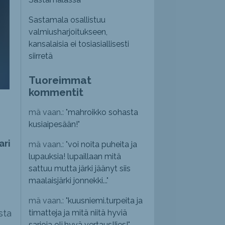
Sastamala osallistuu
valmiusharjoitukseen,
kansalaisia ei tosiasiallisesti
siirretä
Tuoreimmat
kommentit
mä vaan.: "
mahroikko sohasta
kusiaipesään!
"
ari
mä vaan.: "
voi noita puheita ja
lupauksia! lupaillaan mitä
sattuu mutta järki jäänyt siis
maalaisjärki jonnekki...
"
mä vaan.: "
kuusniemi.turpeita ja
sta
timatteja ja mitä niitä hyviä
sarjoja oli,hyvä vertaus!!jes!
"