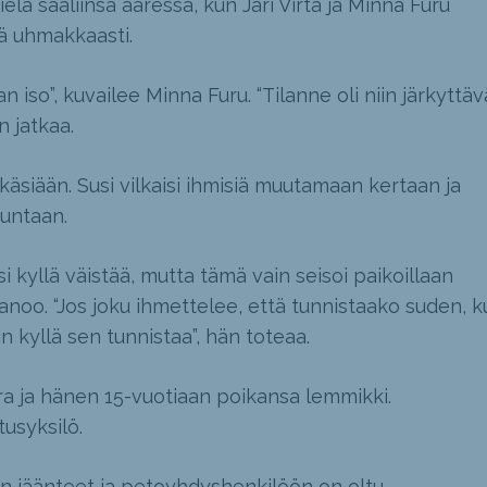
 vielä saaliinsa ääressä, kun Jari Virta ja Minna Furu
iä uhmakkaasti.
an iso”, kuvailee Minna Furu. “Tilanne oli niin järkyttäv
n jatkaa.
n käsiään. Susi vilkaisi ihmisiä muutamaan kertaan ja
uuntaan.
si kyllä väistää, mutta tämä vain seisoi paikoillaan
anoo. “Jos joku ihmettelee, että tunnistaako suden, k
in kyllä sen tunnistaa”, hän toteaa.
ra ja hänen 15-vuotiaan poikansa lemmikki.
tusyksilö.
an jäänteet ja petoyhdyshenkilöön on oltu