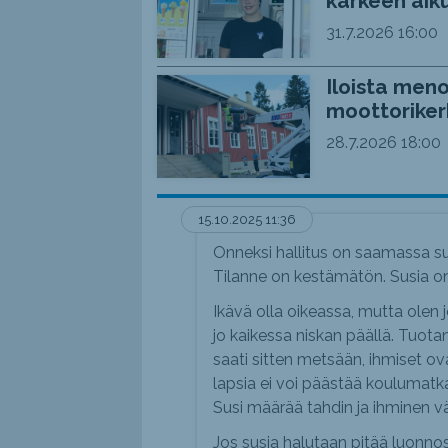
kärkeen aiku
31.7.2026
16:00
Iloista meno
moottoriker
28.7.2026
18:00
15.10.2025 11:36
Onneksi hallitus on saamassa s
Tilanne on kestämätön. Susia 
Ikävä olla oikeassa, mutta olen 
jo kaikessa niskan päällä. Tuotan
saati sitten metsään, ihmiset ov
lapsia ei voi päästää koulumatkal
Susi määrää tahdin ja ihminen väi
Jos susia halutaan pitää luonno