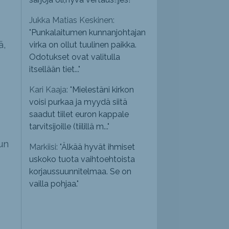
Jukka Matias Keskinen:
"
Punkalaitumen kunnanjohtajan
ä,
virka on ollut tuulinen paikka.
Odotukset ovat valitulla
itsellään tiet...
"
Kari Kaaja: "
Mielestäni kirkon
voisi purkaa ja myydä siitä
saadut tiilet euron kappale
tarvitsijoille (tiilillä m...
"
un
Markiisi: "
Älkää hyvät ihmiset
uskoko tuota vaihtoehtoista
korjaussuunnitelmaa. Se on
vailla pohjaa.
"