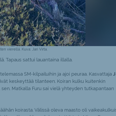
n vierellä. Kuva: Jari Virta.
. Tapaus sattui lauantaina illalla.
telemassa SM-kilpailuihin ja ajoi peuraa. Kasvattaja
J
vät keskeyttää tilanteen. Koiran kulku kuitenkin
t sen. Matkalla Furu sai vielä yhteyden tutkapantaan
ähän koirasta. Välissä oleva maasto oli vaikeakulkui