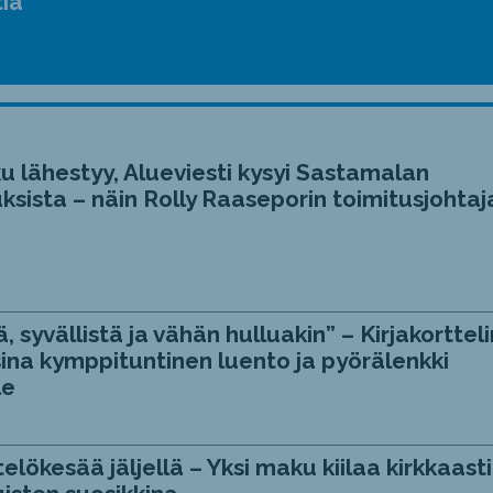
tia”
u lähestyy, Alueviesti kysyi Sastamalan
ksista – näin Rolly Raaseporin toimitusjohtaj
, syvällistä ja vähän hulluakin” – Kirjakortteli
ina kymppituntinen luento ja pyörälenkki
le
telökesää jäljellä – Yksi maku kiilaa kirkkaasti