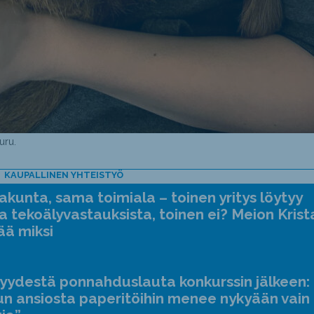
uru.
KAUPALLINEN YHTEISTYÖ
kunta, sama toimiala – toinen yritys löytyy
a tekoälyvastauksista, toinen ei? Meion Krist
ää miksi
jyydestä ponnahduslauta konkurssin jälkeen:
n ansiosta paperitöihin menee nykyään vain