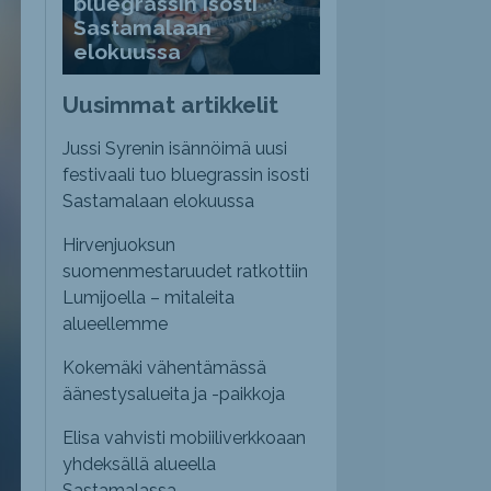
bluegrassin isosti
Sastamalaan
elokuussa
Uusimmat artikkelit
Jussi Syrenin isännöimä uusi
festivaali tuo bluegrassin isosti
Sastamalaan elokuussa
Hirvenjuoksun
suomenmestaruudet ratkottiin
Lumijoella – mitaleita
alueellemme
Kokemäki vähentämässä
äänestysalueita ja -paikkoja
Elisa vahvisti mobiiliverkkoaan
yhdeksällä alueella
Sastamalassa