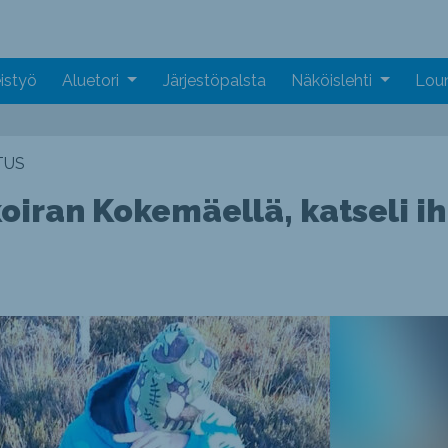
istyö
Aluetori
Järjestöpalsta
Näköislehti
Loun
TUS
 koiran Kokemäellä, katseli i