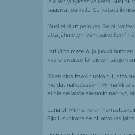
ja ojien ylitykset vaikeita. Susi oli
pääsivät paikalle. Se katseli ihmis
“Susi ei ollut pelokas. Se oli valtav
että jähmetyin vain paikoilleni”, hä
Jari Virta metelöi ja juoksi huitoe
kaarsi sivuitse läheisten talojen s
“Olen aina itsekin uskonut, että su
meidät nähdessään”, Minna Virta s
ei ole sellaista aiemmin nähnyt, ni
Luna oli Minna Furun harrastuskoi
Sijoituskoirana se oli arvokas jalos
Poliisi on käynyt toteamassa koir