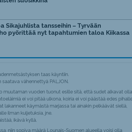
isten suosikkina
a Sikajuhlista tansseihin – Tyrvään
ho pyörittää nyt tapahtumien taloa Kiikassa
udenmetsästyksen taas käyntiin.
on saatava vähennettyä PALJON.
jo muutaman vuoden tuonut esille sitä, että sudet alkavat oll
toeläimiä ei voi pitää ulkona, koiria ei voi päästää edes pihall
at lakanneet käymästä marjassa tai ainakin pelkäävät siellä,
le ilman kuljetuksia, jne.
stää, ikävä kyllä.
ssa, niin sopiva määrä Lounais-Suomen alueella voisi olla