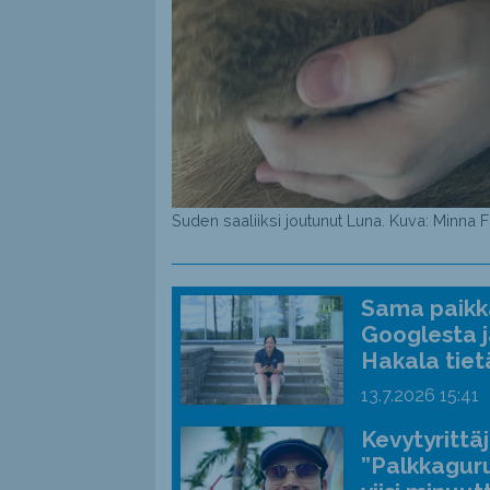
Suden saaliiksi joutunut Luna. Kuva: Minna F
Sama paikka
Googlesta j
Hakala tiet
13.7.2026
15:41
Kevytyrittä
”Palkkaguru