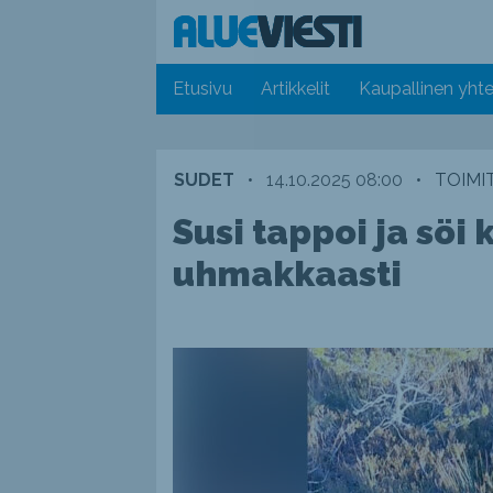
Etusivu
Artikkelit
Kaupallinen yhte
SUDET
•
14.10.2025 08:00
•
TOIMI
Susi tappoi ja söi
uhmakkaasti