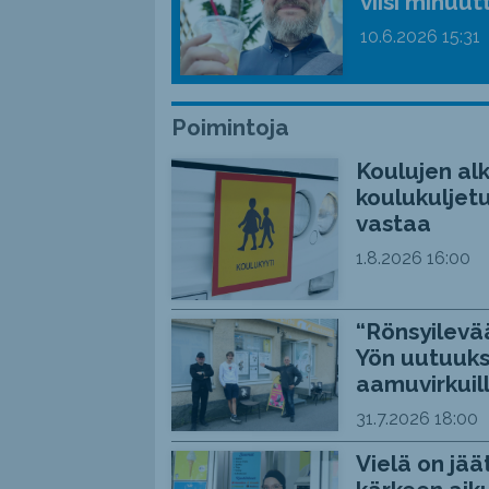
viisi minuut
10.6.2026
15:31
Poimintoja
Koulujen alk
koulukuljetu
vastaa
1.8.2026
16:00
“Rönsyilevää
Yön uutuuks
aamuvirkuil
31.7.2026
18:00
Vielä on jää