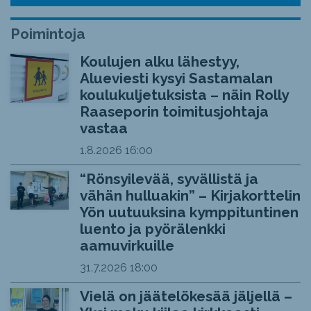
Poimintoja
Koulujen alku lähestyy,
Alueviesti kysyi Sastamalan
koulukuljetuksista – näin Rolly
Raaseporin toimitusjohtaja
vastaa
1.8.2026
16:00
“Rönsyilevää, syvällistä ja
vähän hulluakin” – Kirjakorttelin
Yön uutuuksina kymppituntinen
luento ja pyörälenkki
aamuvirkuille
31.7.2026
18:00
Vielä on jäätelökesää jäljellä –