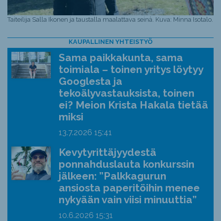
Taiteilija Salla Ikonen ja taustalla maalattava seinä. Kuva: Minna Isotalo.
KAUPALLINEN YHTEISTYÖ
Sama paikkakunta, sama
toimiala – toinen yritys löytyy
Googlesta ja
tekoälyvastauksista, toinen
ei? Meion Krista Hakala tietää
miksi
13.7.2026
15:41
Kevytyrittäjyydestä
ponnahduslauta konkurssin
jälkeen: ”Palkkagurun
ansiosta paperitöihin menee
nykyään vain viisi minuuttia”
10.6.2026
15:31