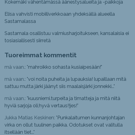
Kokemäki vähentämässä äänestysalueita ja -paikkoja
Elisa vahvisti mobiiliverkkoaan yhdeksällä alueella
Sastamalassa
Sastamala osallistuu valmiusharjoitukseen, kansalaisia ei
tosiasiallisesti siirretä
Tuoreimmat kommentit
mä vaan.: "
mahroikko sohasta kusiaipesään!
"
mä vaan.: "
voi noita puheita ja lupauksia! lupaillaan mitä
sattuu mutta järki jäänyt siis maalaisjärki jonnekki...
"
mä vaan.: "
kuusniemi.turpeita ja timatteja ja mitä niitä
hyviä sarjoja oli,hyvä vertaus!!jes!
"
Jukka Matias Keskinen: "
Punkalaitumen kunnanjohtajan
virka on ollut tuulinen paikka. Odotukset ovat valitulla
itsellään tiet...
"