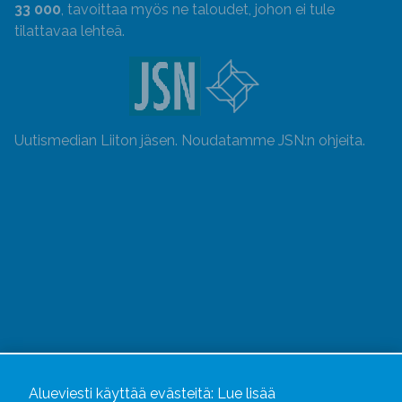
33 000
, tavoittaa myös ne taloudet, johon ei tule
tilattavaa lehteä.
Uutismedian Liiton jäsen. Noudatamme JSN:n ohjeita.
Alueviesti
ja
alueviesti.fi
ovat osa Kustannusliike
Alueviesti käyttää evästeitä:
Lue lisää