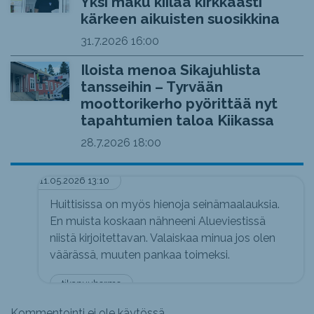
Yksi maku kiilaa kirkkaasti
kärkeen aikuisten suosikkina
31.7.2026
16:00
Iloista menoa Sikajuhlista
tansseihin – Tyrvään
moottorikerho pyörittää nyt
tapahtumien taloa Kiikassa
28.7.2026
18:00
11.05.2026 13:10
Huittisissa on myös hienoja seinämaalauksia.
En muista koskaan nähneeni Alueviestissä
niistä kirjoitettavan. Valaiskaa minua jos olen
väärässä, muuten pankaa toimeksi.
tikapuuhermo
Kommentointi ei ole käytössä.