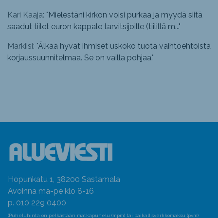
Kari Kaaja: "
Mielestäni kirkon voisi purkaa ja myydä siitä
saadut tiilet euron kappale tarvitsijoille (tiilillä m...
"
Markiisi: "
Älkää hyvät ihmiset uskoko tuota vaihtoehtoista
korjaussuunnitelmaa. Se on vailla pohjaa.
"
Hopunkatu 1, 38200 Sastamala
Avoinna ma-pe klo 8-16
p. 010 229 0400
(Puheluhinta on pelkästään matkapuhelu (mpm) tai paikallisverkkomaksu (pvm)