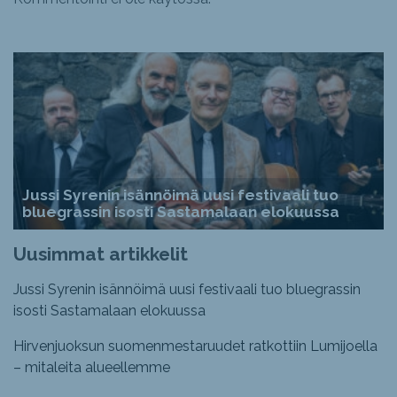
Jussi Syrenin isännöimä uusi festivaali tuo
bluegrassin isosti Sastamalaan elokuussa
Uusimmat artikkelit
Jussi Syrenin isännöimä uusi festivaali tuo bluegrassin
isosti Sastamalaan elokuussa
Hirvenjuoksun suomenmestaruudet ratkottiin Lumijoella
– mitaleita alueellemme