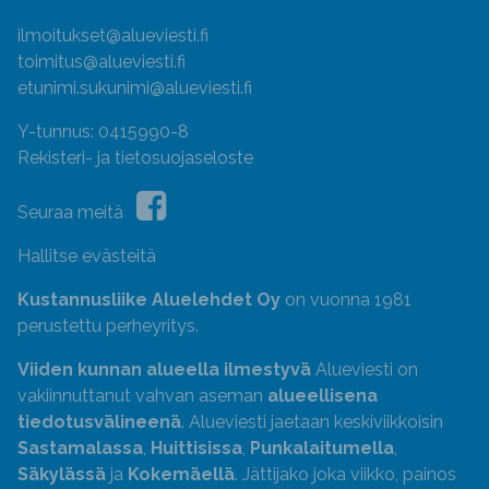
ilmoitukset@alueviesti.fi
toimitus@alueviesti.fi
etunimi.sukunimi@alueviesti.fi
Y-tunnus: 0415990-8
Rekisteri- ja tietosuojaseloste
Seuraa meitä
Hallitse evästeitä
Kustannusliike Aluelehdet Oy
on vuonna 1981
perustettu perheyritys.
Viiden kunnan alueella ilmestyvä
Alueviesti on
vakiinnuttanut vahvan aseman
alueellisena
tiedotusvälineenä
. Alueviesti jaetaan keskiviikkoisin
Sastamalassa
,
Huittisissa
,
Punkalaitumella
,
Säkylässä
ja
Kokemäellä
. Jättijako joka viikko, painos