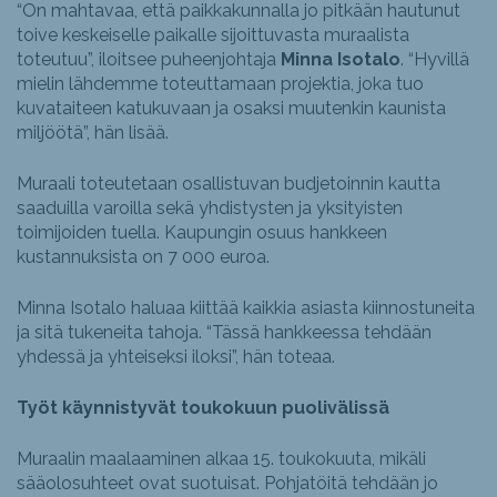
“On mahtavaa, että paikkakunnalla jo pitkään hautunut
toive keskeiselle paikalle sijoittuvasta muraalista
toteutuu”, iloitsee puheenjohtaja
Minna Isotalo
. “Hyvillä
mielin lähdemme toteuttamaan projektia, joka tuo
kuvataiteen katukuvaan ja osaksi muutenkin kaunista
miljöötä”, hän lisää.
Muraali toteutetaan osallistuvan budjetoinnin kautta
saaduilla varoilla sekä yhdistysten ja yksityisten
toimijoiden tuella. Kaupungin osuus hankkeen
kustannuksista on 7 000 euroa.
Minna Isotalo haluaa kiittää kaikkia asiasta kiinnostuneita
ja sitä tukeneita tahoja. “Tässä hankkeessa tehdään
yhdessä ja yhteiseksi iloksi”, hän toteaa.
Työt käynnistyvät toukokuun puolivälissä
Muraalin maalaaminen alkaa 15. toukokuuta, mikäli
sääolosuhteet ovat suotuisat. Pohjatöitä tehdään jo