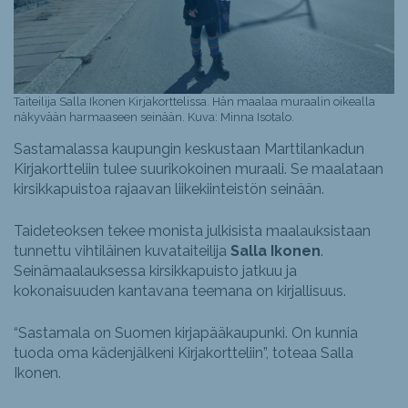
Taiteilija Salla Ikonen Kirjakorttelissa. Hän maalaa muraalin oikealla
näkyvään harmaaseen seinään. Kuva: Minna Isotalo.
Sastamalassa kaupungin keskustaan Marttilankadun
Kirjakortteliin tulee suurikokoinen muraali. Se maalataan
kirsikkapuistoa rajaavan liikekiinteistön seinään.
Taideteoksen tekee monista julkisista maalauksistaan
tunnettu vihtiläinen kuvataiteilija
Salla Ikonen
.
Seinämaalauksessa kirsikkapuisto jatkuu ja
kokonaisuuden kantavana teemana on kirjallisuus.
“Sastamala on Suomen kirjapääkaupunki. On kunnia
tuoda oma kädenjälkeni Kirjakortteliin”, toteaa Salla
Ikonen.