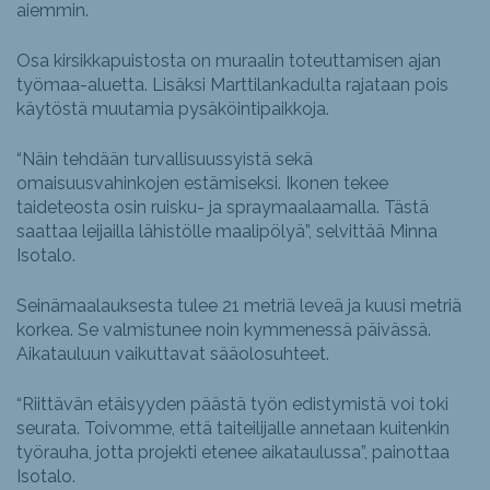
aiemmin.
Osa kirsikkapuistosta on muraalin toteuttamisen ajan
työmaa-aluetta. Lisäksi Marttilankadulta rajataan pois
käytöstä muutamia pysäköintipaikkoja.
“Näin tehdään turvallisuussyistä sekä
omaisuusvahinkojen estämiseksi. Ikonen tekee
taideteosta osin ruisku- ja spraymaalaamalla. Tästä
saattaa leijailla lähistölle maalipölyä”, selvittää Minna
Isotalo.
Seinämaalauksesta tulee 21 metriä leveä ja kuusi metriä
korkea. Se valmistunee noin kymmenessä päivässä.
Aikatauluun vaikuttavat sääolosuhteet.
“Riittävän etäisyyden päästä työn edistymistä voi toki
seurata. Toivomme, että taiteilijalle annetaan kuitenkin
työrauha, jotta projekti etenee aikataulussa”, painottaa
Isotalo.