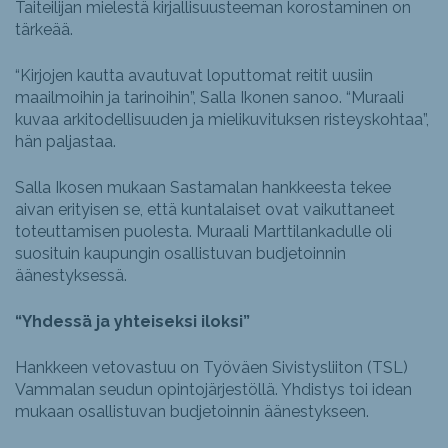
Taiteilijan mielestä kirjallisuusteeman korostaminen on
tärkeää.
“Kirjojen kautta avautuvat loputtomat reitit uusiin
maailmoihin ja tarinoihin”, Salla Ikonen sanoo. “Muraali
kuvaa arkitodellisuuden ja mielikuvituksen risteyskohtaa”,
hän paljastaa.
Salla Ikosen mukaan Sastamalan hankkeesta tekee
aivan erityisen se, että kuntalaiset ovat vaikuttaneet
toteuttamisen puolesta. Muraali Marttilankadulle oli
suosituin kaupungin osallistuvan budjetoinnin
äänestyksessä.
“Yhdessä ja yhteiseksi iloksi”
Hankkeen vetovastuu on Työväen Sivistysliiton (TSL)
Vammalan seudun opintojärjestöllä. Yhdistys toi idean
mukaan osallistuvan budjetoinnin äänestykseen.