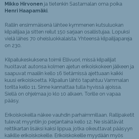
Mikko Hirvonen
ja tietenkin Sastamalan oma poika
Henri Haapamäki
.
Ralliin ensimmäisenä lähtee kymmenen kutsuluokan
kilpailijaa ja sitten reilut 150 sarjaan osallistujaa. Lopuksi
vielä lähes 70 oheisluokkalaista. Yhteensä kilpailijapareja
on 230.
Kilpailukeskuksena toimii Ellivuori, missä kilpailijat
huoltavat autonsa kolmen ajetun erikoiskokeen jälkeen ja
saapuvat maaliin kello 16 tietämissä ajettuaan kaikki
kuusi erikoiskoetta. Kilpailun lähtö tapahtuu Vammalan
torilta kello 11. Sinne kannattaa tulla hyvissä ajoissa.
Siellä on ohjelmaa jo klo 10 alkaen. Torille on vapaa
pääsy.
Erikoiskokeilla näkee vauhdin parhaimmillaan. Rallipaketit
tulevat myyntiin jo perjantaina kello 12. Ne sisältävät
reittikartan lisäksi kaksi lippua, jotka oikeuttavat pääsyyn
kaikille erikoiskokeille. Erikoiskokeille myydään myös