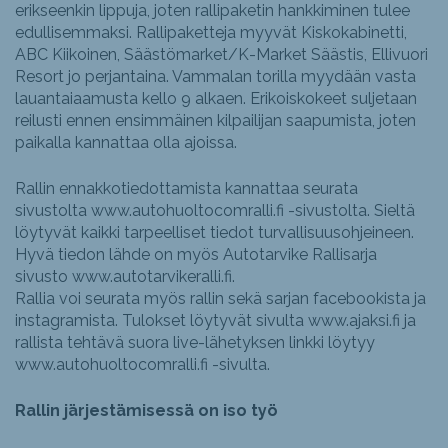
erikseenkin lippuja, joten rallipaketin hankkiminen tulee
edullisemmaksi. Rallipaketteja myyvät Kiskokabinetti,
ABC Kiikoinen, Säästömarket/K-Market Säästis, Ellivuori
Resort jo perjantaina. Vammalan torilla myydään vasta
lauantaiaamusta kello 9 alkaen. Erikoiskokeet suljetaan
reilusti ennen ensimmäinen kilpailijan saapumista, joten
paikalla kannattaa olla ajoissa.
Rallin ennakkotiedottamista kannattaa seurata
sivustolta www.autohuoltocomralli.fi -sivustolta. Sieltä
löytyvät kaikki tarpeelliset tiedot turvallisuusohjeineen.
Hyvä tiedon lähde on myös Autotarvike Rallisarja
sivusto www.autotarvikeralli.fi.
Rallia voi seurata myös rallin sekä sarjan facebookista ja
instagramista. Tulokset löytyvät sivulta www.ajaksi.fi ja
rallista tehtävä suora live-lähetyksen linkki löytyy
www.autohuoltocomralli.fi -sivulta.
Rallin järjestämisessä on iso työ