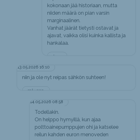
kokonaan jää historiaan, mutta
niiden määrä on pian varsin
marginaalinen.
Vanhat jäärät tietysti ostavat ja
ajavat, vaikka olisi kuinka kallista ja
hankalaa.
Jerry
13.05.2026 16:10
niin ja ole nyt reipas sähkön suhteen!
mä vaan.
14.05.2026 08:58
Todellakin.
On helppo hymyillä, kun ajaa
polttoainepumppujen ohi ja katselee
reilun kahden euron menoveden