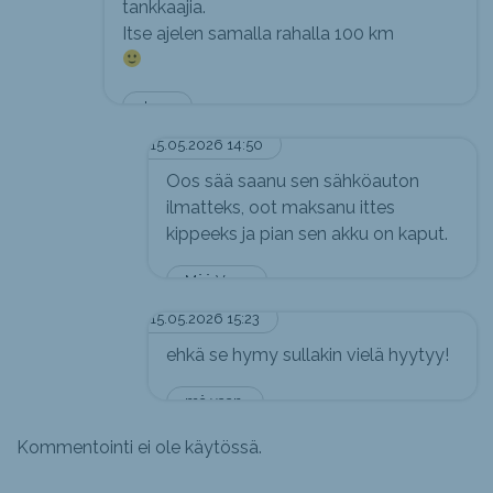
tankkaajia.
Itse ajelen samalla rahalla 100 km
Jerry
15.05.2026 14:50
Oos sää saanu sen sähköauton
ilmatteks, oot maksanu ittes
kippeeks ja pian sen akku on kaput.
Mää Vaan
15.05.2026 15:23
ehkä se hymy sullakin vielä hyytyy!
mä vaan.
Kommentointi ei ole käytössä.