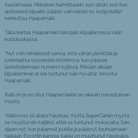
Sastamalaa. Pikkuisen harmittaakin, kun silloin, kun itse
aktiivisesti kilpailin, pääsin vain kerran ns. kotipoluille”,
hehkuttaa Haapamäki.
Tällä kertaa Haapamäki nähdään kilpailemassa rallin
kutsuluokassa.
”Nyt voin rehellisesti sanoa, että vähän jännittää ja
jonkinlaista nuoreeden intohimoa, kun pääsee
laskettelemaan numerot kyljissä. Pitkään aikaan
kilpaileminen ei ole tuntunut näin hyvältä”, innostui
Haapamäki.
Ralli on ja on ollut Haapamäelle se rakkain harrastuksen
muoto.
”Rallicross oli aluksi hauskaa, mutta SuperCarien myötä
se muuttui niin kalliiksi, ettei se tuntunut mukavalta. Sen
sijaan nyt, kun palannut juurille ja päässyt touhuamaan
rakkaan Escortin kanssa, kaikki on muuttunut hauskaksi.