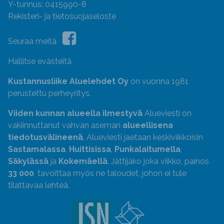
Y-tunnus: 0415990-8
Rekisteri- ja tietosuojaseloste
Seuraa meitä
Hallitse evästeitä
Kustannusliike Aluelehdet Oy
on vuonna 1981
perustettu perheyritys.
Viiden kunnan alueella ilmestyvä
Alueviesti on
vakiinnuttanut vahvan aseman
alueellisena
tiedotusvälineenä
. Alueviesti jaetaan keskiviikkoisin
Sastamalassa
,
Huittisissa
,
Punkalaitumella
,
Säkylässä
ja
Kokemäellä
. Jättijako joka viikko, painos
33 000
, tavoittaa myös ne taloudet, johon ei tule
tilattavaa lehteä.