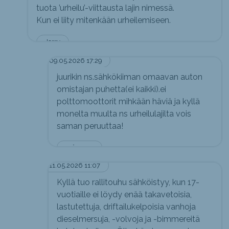
tuota ’urheilu’-viittausta lajin nimessä.
Kun ei liity mitenkään urheilemiseen.
Jerry
09.05.2026 17:29
juurikin ns.sähkökiiman omaavan auton
omistajan puhetta(ei kaikki).ei
polttomoottorit mihkään häviä ja kyllä
monelta muulta ns urheilulajilta vois
saman peruuttaa!
mä vaan.
11.05.2026 11:07
Kyllä tuo rallitouhu sähköistyy, kun 17-
vuotiaille ei löydy enää takavetoisia,
lastutettuja, driftailukelpoisia vanhoja
dieselmersuja, -volvoja ja -bimmereitä