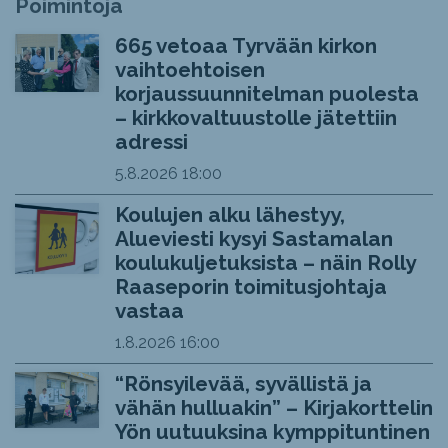
Poimintoja
665 vetoaa Tyrvään kirkon
vaihtoehtoisen
korjaussuunnitelman puolesta
– kirkkovaltuustolle jätettiin
adressi
5.8.2026
18:00
Koulujen alku lähestyy,
Alueviesti kysyi Sastamalan
koulukuljetuksista – näin Rolly
Raaseporin toimitusjohtaja
vastaa
1.8.2026
16:00
“Rönsyilevää, syvällistä ja
vähän hulluakin” – Kirjakorttelin
Yön uutuuksina kymppituntinen