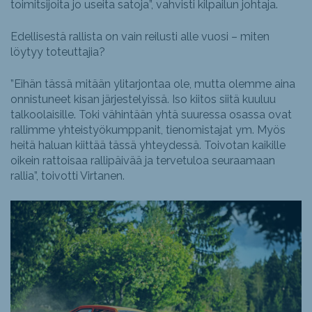
toimitsijoita jo useita satoja”, vahvisti kilpailun johtaja.
Edellisestä rallista on vain reilusti alle vuosi – miten
löytyy toteuttajia?
”Eihän tässä mitään ylitarjontaa ole, mutta olemme aina
onnistuneet kisan järjestelyissä. Iso kiitos siitä kuuluu
talkoolaisille. Toki vähintään yhtä suuressa osassa ovat
rallimme yhteistyökumppanit, tienomistajat ym. Myös
heitä haluan kiittää tässä yhteydessä. Toivotan kaikille
oikein rattoisaa rallipäivää ja tervetuloa seuraamaan
rallia”, toivotti Virtanen.