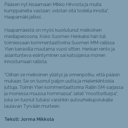
Pääsen nyt kisaamaan Mikko Hirvosta ja muita
kumppaneita vastaan, odotan sitä todella innolla”,
Haapamäki jatkoi.
Haapamäestä on myös kuoriutunut melkoinen
mediapersoona. Koko Suomen Henkaksi hän tuli
toimiessaan kommentaattorina Suomen MM-rallissa
Ylen kanavilla muutama vuosi sitten. Henkan rento ja
asiantunteva esiintyminen sai katsojansa monen
innostumaan rallista.
”Olihan se melkoinen yllätys ja onnenpotku, että pääsin
mukaan. Se on tuonut paljon uutta ja mielenkiintoisia
juttuja. Toimin Ylen kommentaattorina Rallin SM-sarjassa
ja monessa muussa hommassa”, lateli ”moottoriturpa”,
joka on tuonut tutuksi varsinkin autourheiluporukalle
laulavan Tyrvään murteen.
Teksti: Jorma Mikkola