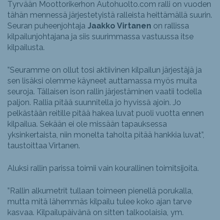
Tyrvään Moottorikerhon Autohuolto.com ralli on vuoden
tähän mennessä järjestetyistä ralleista heittämällä suurin.
Seuran puheenjohtaja
Jaakko Virtanen
on rallissa
kilpailunjohtajana ja siis suurimmassa vastuussa itse
kilpailusta.
”Seuramme on ollut tosi aktiivinen kilpailun järjestäjä ja
sen lisäksi olemme käyneet auttamassa myös muita
seuroja. Tällaisen ison rallin järjestäminen vaatii todella
paljon. Rallia pitää suunnitella jo hyvissä ajoin. Jo
pelkästään reitille pitää hakea luvat puoli vuotta ennen
kilpailua. Sekään ei ole missään tapauksessa
yksinkertaista, niin monelta taholta pitää hankkia luvat”,
taustoittaa Virtanen.
Aluksi rallin parissa toimii vain kourallinen toimitsijoita.
”Rallin alkumetrit tullaan toimeen pienellä porukalla,
mutta mitä lähemmäs kilpailu tulee koko ajan tarve
kasvaa. Kilpailupäivänä on sitten talkoolaisia, ym.