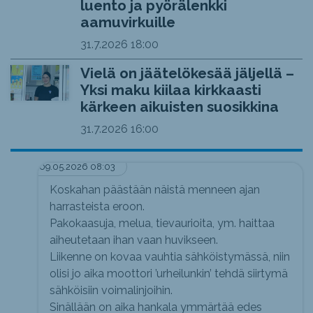
luento ja pyörälenkki
aamuvirkuille
31.7.2026
18:00
Vielä on jäätelökesää jäljellä –
Yksi maku kiilaa kirkkaasti
kärkeen aikuisten suosikkina
31.7.2026
16:00
09.05.2026 08:03
Koskahan päästään näistä menneen ajan
harrasteista eroon.
Pakokaasuja, melua, tievaurioita, ym. haittaa
aiheutetaan ihan vaan huvikseen.
Liikenne on kovaa vauhtia sähköistymässä, niin
olisi jo aika moottori ’urheilunkin’ tehdä siirtymä
sähköisiin voimalinjoihin.
Sinällään on aika hankala ymmärtää edes