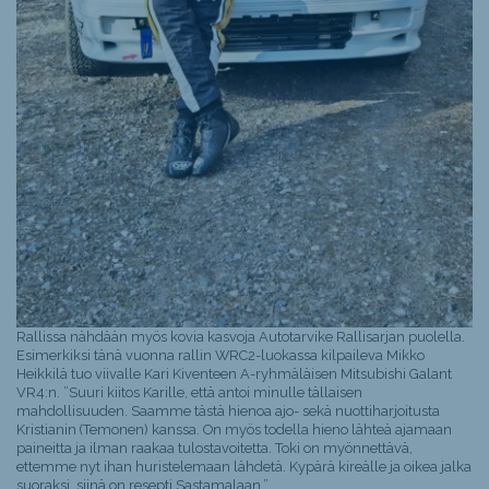
Rallissa nähdään myös kovia kasvoja Autotarvike Rallisarjan puolella.
Esimerkiksi tänä vuonna rallin WRC2-luokassa kilpaileva Mikko
Heikkilä tuo viivalle Kari Kiventeen A-ryhmäläisen Mitsubishi Galant
VR4:n. ”Suuri kiitos Karille, että antoi minulle tällaisen
mahdollisuuden. Saamme tästä hienoa ajo- sekä nuottiharjoitusta
Kristianin (Temonen) kanssa. On myös todella hieno lähteä ajamaan
paineitta ja ilman raakaa tulostavoitetta. Toki on myönnettävä,
ettemme nyt ihan huristelemaan lähdetä. Kypärä kireälle ja oikea jalka
suoraksi, siinä on resepti Sastamalaan.”