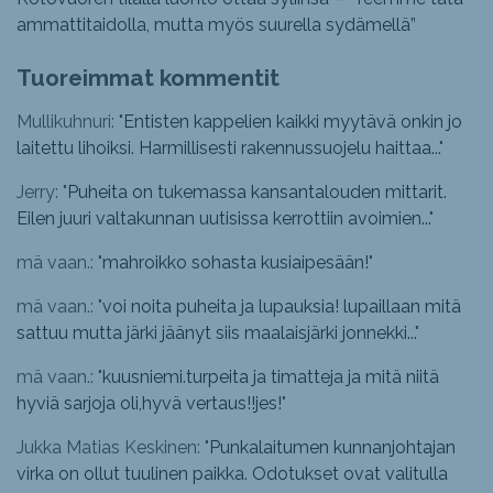
ammattitaidolla, mutta myös suurella sydämellä”
Tuoreimmat kommentit
Mullikuhnuri: "
Entisten kappelien kaikki myytävä onkin jo
laitettu lihoiksi. Harmillisesti rakennussuojelu haittaa...
"
Jerry: "
Puheita on tukemassa kansantalouden mittarit.
Eilen juuri valtakunnan uutisissa kerrottiin avoimien...
"
mä vaan.: "
mahroikko sohasta kusiaipesään!
"
mä vaan.: "
voi noita puheita ja lupauksia! lupaillaan mitä
sattuu mutta järki jäänyt siis maalaisjärki jonnekki...
"
mä vaan.: "
kuusniemi.turpeita ja timatteja ja mitä niitä
hyviä sarjoja oli,hyvä vertaus!!jes!
"
Jukka Matias Keskinen: "
Punkalaitumen kunnanjohtajan
virka on ollut tuulinen paikka. Odotukset ovat valitulla