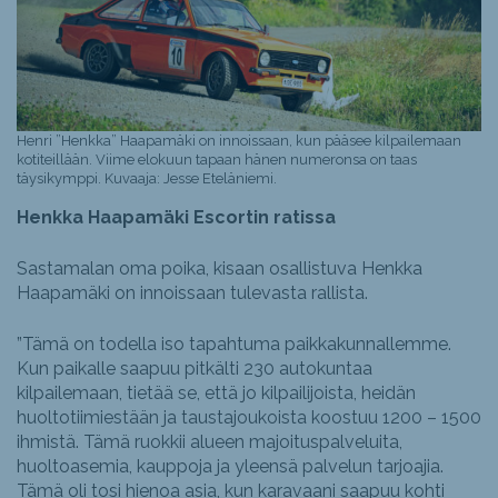
Henri ”Henkka” Haapamäki on innoissaan, kun pääsee kilpailemaan
kotiteillään. Viime elokuun tapaan hänen numeronsa on taas
täysikymppi. Kuvaaja: Jesse Eteläniemi.
Henkka Haapamäki Escortin ratissa
Sastamalan oma poika, kisaan osallistuva Henkka
Haapamäki on innoissaan tulevasta rallista.
”Tämä on todella iso tapahtuma paikkakunnallemme.
Kun paikalle saapuu pitkälti 230 autokuntaa
kilpailemaan, tietää se, että jo kilpailijoista, heidän
huoltotiimiestään ja taustajoukoista koostuu 1200 – 1500
ihmistä. Tämä ruokkii alueen majoituspalveluita,
huoltoasemia, kauppoja ja yleensä palvelun tarjoajia.
Tämä oli tosi hienoa asia, kun karavaani saapuu kohti