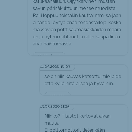
katukaahailuun. Öljynkäryinen, mustan
savun pärinäkulttuuri menee muodista.
Ralli loppuu toistakin kautta: mm-sarjaan
ei tahdo löytyä enää tehdastalleja, koska
maksavien polttisautoasiakkaiden määrä
on jo nyt romahtanut ja rallin kaupallinen
arvo haihtumassa.
Mullikuhnuri
11.05.2026 18:03
se on niin kauvas katsottu mielipide
että kyllä niitä piisaa ja hyvä niin.
mä vaan.
13.05.2026 11:25
Niinkö? Tilastot kertovat aivan
muuta.
Ei polttomottorit tietenkään