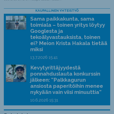
KAUPALLINEN YHTEISTYÖ
Sama paikkakunta, sama
toimiala – toinen yritys löytyy
Googlesta ja
tekoälyvastauksista, toinen
ei? Meion Krista Hakala tietää
miksi
13.7.2026
15:41
Kevytyrittäjyydestä
ponnahduslauta konkurssin
jälkeen: ”Palkkagurun
ansiosta paperitöihin menee
nykyään vain viisi minuuttia”
10.6.2026
15:31