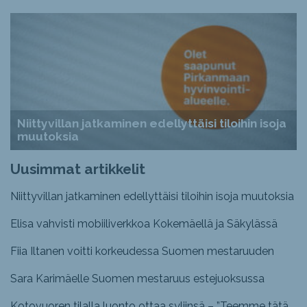
Niittyvillan jatkaminen edellyttäisi tiloihin isoja
muutoksia
Uusimmat artikkelit
Niittyvillan jatkaminen edellyttäisi tiloihin isoja muutoksia
Elisa vahvisti mobiiliverkkoa Kokemäellä ja Säkylässä
Fiia Iltanen voitti korkeudessa Suomen mestaruuden
Sara Karimäelle Suomen mestaruus estejuoksussa
Kotovuoren tilalla luonto ottaa syliinsä – ”Teemme tätä