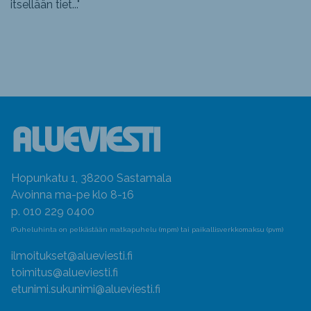
itsellään tiet...
"
Hopunkatu 1, 38200 Sastamala
Avoinna ma-pe klo 8-16
p. 010 229 0400
(Puheluhinta on pelkästään matkapuhelu (mpm) tai paikallisverkkomaksu (pvm)
ilmoitukset@alueviesti.fi
toimitus@alueviesti.fi
etunimi.sukunimi@alueviesti.fi