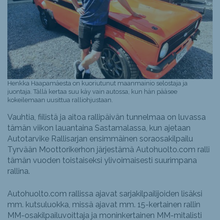
Henkka Haapamäesta on kuoriutunut maanmainio selostaja ja
juontaja. Tällä kertaa suu käy vain autossa, kun hän pääsee
kokeilemaan uusittua ralliohjustaan.
Vauhtia, fiilistä ja aitoa rallipäivän tunnelmaa on luvassa
tämän viikon lauantaina Sastamalassa, kun ajetaan
Autotarvike Rallisarjan ensimmäinen soraosakilpailu
Tyrvään Moottorikerhon järjestämä Autohuolto.com ralli
tämän vuoden toistaiseksi ylivoimaisesti suurimpana
rallina.
Autohuolto.com rallissa ajavat sarjakilpailijoiden lisäksi
mm. kutsuluokka, missä ajavat mm. 15-kertainen rallin
MM-osakilpailuvoittaja ja moninkertainen MM-mitalisti