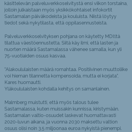
käsittelevän palveluverkkoselvitystä ensi viikon torstaina,
jolloin julkaistaan myös yksikkökohtaiset infokortit
Sastamalan päiväkodeista ja kouluista. Niistä löytyy
tiedot sekä nykytilasta, että oppilasennusteista.
Palveluverkkoselvityksen pohjana on käytetty MDI:ltä
tilattua väestöennustetta. Siitä käy ilmi, että lasten ja
nuorten määrä Sastamalassa vähenee samalla, kun yli
75-vuotiaiden osuus kasvaa.
”Alakoululaisten määrä romahtaa. Positiivinen muuttoliike
voi hieman tilannetta kompensoida, mutta ei korjata”,
Kares huomautti.
Yläkoululaisten kohdalla kehitys on samanlainen.
Malmberg muistutti, että myös talous tulee
Sastamalassa, kuten muissakin kunnissa, kiristymään.
Sastamalan valtio-osuudet laskevat huomattavasti
2020-luvun aikana, ja vuonna 2030 maksettu valtion
osuus olisi noin 3,5 miljoonaa euroa nykyistä pienempi.