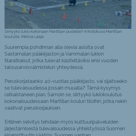
Siirtyykö lukio kokonaan Marttilan puolelle? Arkistokuva Marttilan
koululta: Melina Laaja.
Suurempia pohdinnan alla olevia asioita ovat
Sastamalan pääkirjaston ja Vammalan lukion
tilaratkaisut, jotka tulevat käsiteltäviksi ensi vuoden
talousarviovalmistelun yhteydessä.
Peruskorjataanko 40-vuotias pääkirjasto, vai sijaitseeko
se tulevaisuudessa jossain muualla? Tämä kysymys
ratkaistaneen pian. Samoin se, siirtyykö lukiokoulutus
kokonaisuudessaan Marttilan koulun tiloihin, jotka nekin
vaativat peruskorjauksen.
Erillinen selvitys tehdään myös kulttuuripalveluiden
järjestämisestä tulevaisuudessa yhteistyössä Suomen
kirjainstituutin säätiön, Suomen vanhan