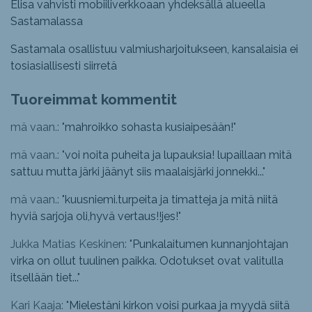
Elisa vahvisti mobiiliverkkoaan yhdeksällä alueella
Sastamalassa
Sastamala osallistuu valmiusharjoitukseen, kansalaisia ei
tosiasiallisesti siirretä
Tuoreimmat kommentit
mä vaan.: "
mahroikko sohasta kusiaipesään!
"
mä vaan.: "
voi noita puheita ja lupauksia! lupaillaan mitä
sattuu mutta järki jäänyt siis maalaisjärki jonnekki...
"
mä vaan.: "
kuusniemi.turpeita ja timatteja ja mitä niitä
hyviä sarjoja oli,hyvä vertaus!!jes!
"
Jukka Matias Keskinen: "
Punkalaitumen kunnanjohtajan
virka on ollut tuulinen paikka. Odotukset ovat valitulla
itsellään tiet...
"
Kari Kaaja: "
Mielestäni kirkon voisi purkaa ja myydä siitä