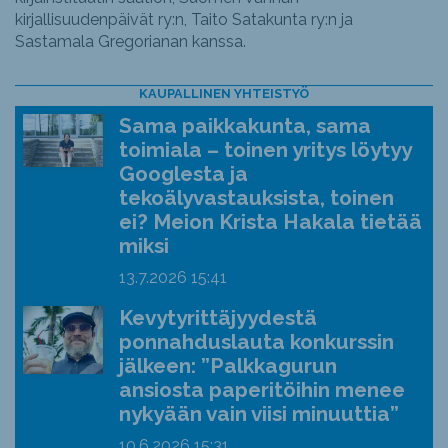
kirjallisuudenpäivät ry:n, Taito Satakunta ry:n ja
Sastamala Gregorianan kanssa.
KAUPALLINEN YHTEISTYÖ
Sama paikkakunta, sama
toimiala – toinen yritys löytyy
Googlesta ja
tekoälyvastauksista, toinen
ei? Meion Krista Hakala tietää
miksi
13.7.2026
15:41
Kevytyrittäjyydestä
ponnahduslauta konkurssin
jälkeen: ”Palkkagurun
ansiosta paperitöihin menee
nykyään vain viisi minuuttia”
10.6.2026
15:31