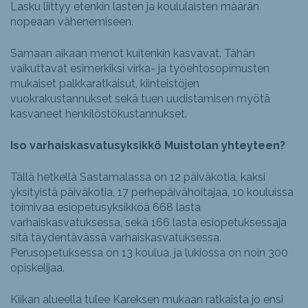
Lasku liittyy etenkin lasten ja koululaisten määrän
nopeaan vähenemiseen.
Samaan aikaan menot kuitenkin kasvavat. Tähän
vaikuttavat esimerkiksi virka- ja työehtosopimusten
mukaiset palkkaratkaisut, kiinteistöjen
vuokrakustannukset sekä tuen uudistamisen myötä
kasvaneet henkilöstökustannukset.
Iso varhaiskasvatusyksikkö Muistolan yhteyteen?
Tällä hetkellä Sastamalassa on 12 päiväkotia, kaksi
yksityistä päiväkotia, 17 perhepäivähoitajaa, 10 kouluissa
toimivaa esiopetusyksikköä 668 lasta
varhaiskasvatuksessa, sekä 166 lasta esiopetuksessaja
sitä täydentävässä varhaiskasvatuksessa.
Perusopetuksessa on 13 koulua, ja lukiossa on noin 300
opiskelijaa.
Kiikan alueella tulee Kareksen mukaan ratkaista jo ensi