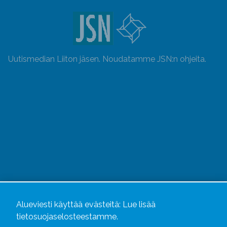
Uutismedian Liiton jäsen. Noudatamme JSN:n ohjeita.
Alueviesti
ja
alueviesti.fi
ovat osa Kustannusliike
Alueviesti käyttää evästeitä:
Lue lisää
Aluelehdet Oy – mediakonsernia, jonka tarjoaman
tietosuojaselosteestamme.
kokonaisuuden täydentävät
Alueradiot
ja
Aluepaino