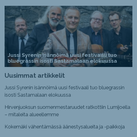
Jussi Syrenin isännöimä uusi festivaali tuo
bluegrassin isosti Sastamalaan elokuussa
Uusimmat artikkelit
Jussi Syrenin isännöimä uusi festivaali tuo bluegrassin
isosti Sastamalaan elokuussa
Hirvenjuoksun suomenmestaruudet ratkottiin Lumijoella
– mitaleita alueellemme
Kokemäki vähentämässä äänestysalueita ja -paikkoja