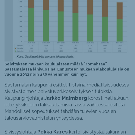
Selvityksen mukaan koululaisten määrä ”romahtaa”
Sastamalassa lähivuosina. Ennusteen mukaan alakoululaisia on
vuonna 2032 noin 450 vähemmän kuin nyt.
Sastamalan kaupunki esitteli tiistaina mediatilaisuudessa
sivistystoimen palveluverkkoselvityksen tuloksia.
Kaupunginjohtaja
Jarkko Malmberg
korosti heti alkuun,
ettei yksiköiden lakkauttamisia tässä vaiheessa esitetä.
Mahdolliset sopeutukset tehdään tulevien vuosien
talousarviovalmistelun yhteydessä.
Sivistysjohtaja
Pekka Kares
kertoi sivistyslautakunnan