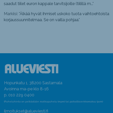
saadut tiilet euron kappale tarvitsijoille (tiilillä m...
"
Markiisi: "
Älkää hyvät ihmiset uskoko tuota vaihtoehtoista
korjaussuunnitelmaa. Se on vailla pohjaa.
"
Hopunkatu 1, 38200 Sastamala
Avoinna ma-pe klo 8-16
p. 010 229 0400
(Puheluhinta on pelkästään matkapuhelu (mpm) tai paikallisverkkomaksu (pvm)
ilmoitukset@alueviesti.fi