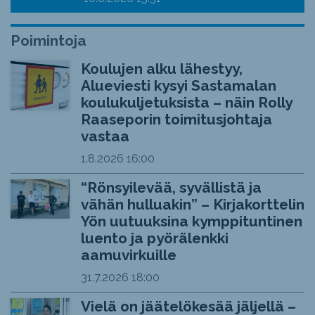
Poimintoja
Koulujen alku lähestyy,
Alueviesti kysyi Sastamalan
koulukuljetuksista – näin Rolly
Raaseporin toimitusjohtaja
vastaa
1.8.2026
16:00
“Rönsyilevää, syvällistä ja
vähän hulluakin” – Kirjakorttelin
Yön uutuuksina kymppituntinen
luento ja pyörälenkki
aamuvirkuille
31.7.2026
18:00
Vielä on jäätelökesää jäljellä –