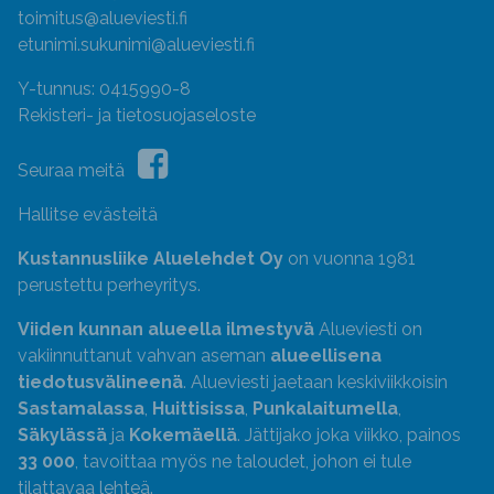
toimitus@alueviesti.fi
etunimi.sukunimi@alueviesti.fi
Y-tunnus: 0415990-8
Rekisteri- ja tietosuojaseloste
Seuraa meitä
Hallitse evästeitä
Kustannusliike Aluelehdet Oy
on vuonna 1981
perustettu perheyritys.
Viiden kunnan alueella ilmestyvä
Alueviesti on
vakiinnuttanut vahvan aseman
alueellisena
tiedotusvälineenä
. Alueviesti jaetaan keskiviikkoisin
Sastamalassa
,
Huittisissa
,
Punkalaitumella
,
Säkylässä
ja
Kokemäellä
. Jättijako joka viikko, painos
33 000
, tavoittaa myös ne taloudet, johon ei tule
tilattavaa lehteä.