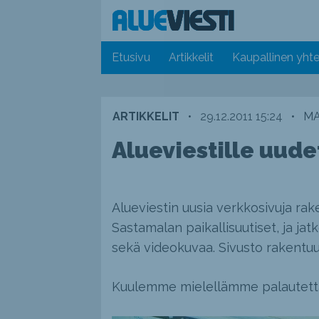
Etusivu
Artikkelit
Kaupallinen yhte
ARTIKKELIT
•
29.12.2011 15:24
•
MA
Alueviestille uude
Alueviestin uusia verkkosivuja rak
Sastamalan paikallisuutiset, ja ja
sekä videokuvaa. Sivusto rakentuu 
Kuulemme mielellämme palautetta