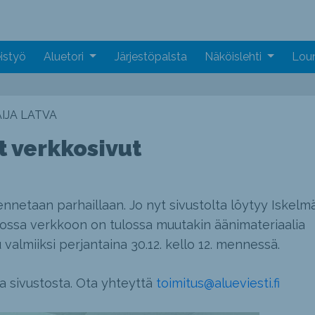
istyö
Aluetori
Järjestöpalsta
Näköislehti
Loun
IJA LATVA
t verkkosivut
ennetaan parhaillaan. Jo nyt sivustolta löytyy Iskelm
tkossa verkkoon on tulossa muutakin äänimateriaalia
valmiiksi perjantaina 30.12. kello 12. mennessä.
 sivustosta. Ota yhteyttä
toimitus@alueviesti.fi