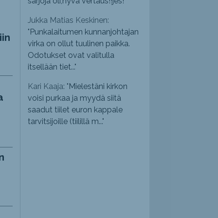
sarjoja oli,hyvä vertaus!!jes!
"
Jukka Matias Keskinen:
"
Punkalaitumen kunnanjohtajan
iin
virka on ollut tuulinen paikka.
Odotukset ovat valitulla
itsellään tiet...
"
Kari Kaaja: "
Mielestäni kirkon
a
voisi purkaa ja myydä siitä
saadut tiilet euron kappale
tarvitsijoille (tiilillä m...
"
n