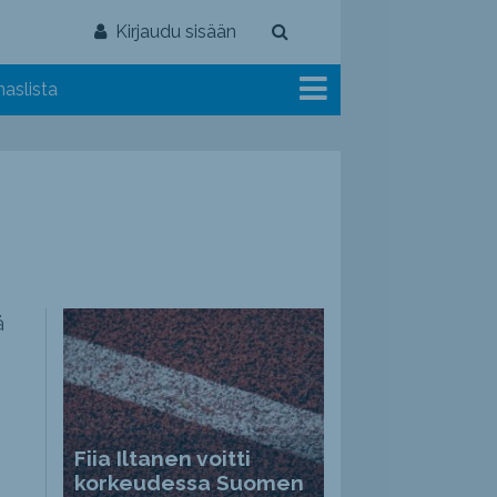
Kirjaudu sisään
aslista
ä
Fiia Iltanen voitti
korkeudessa Suomen