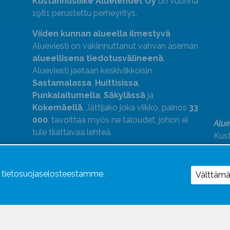
Kustannusliike Aluelehdet Oy
on vuonna
1981 perustettu perheyritys.
Viiden kunnan alueella ilmestyvä
Alueviesti on vakiinnuttanut vahvan aseman
alueellisena tiedotusvälineenä
.
Alueviesti jaetaan keskiviikkoisin
Sastamalassa
,
Huittisissa
,
Punkalaitumella
,
Säkylässä
ja
Kokemäellä
. Jättijako joka viikko, painos
33
000
, tavoittaa myös ne taloudet, johon ei
Alue
tule tilattavaa lehteä.
Kust
medi
kok
Alue
ä tietosuojaselosteestamme.
Välttäm
Uutismedian Liiton jäsen. Noudatamme
JSN:n ohjeita.