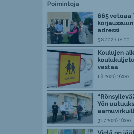
Poimintoja
665 vetoaa 
korjaussuunn
adressi
5.8.2026
18:00
Koulujen alk
koulukuljetu
vastaa
1.8.2026
16:00
“Rönsyilevää
Yön uutuuks
aamuvirkuil
31.7.2026
18:00
Vielä on jää