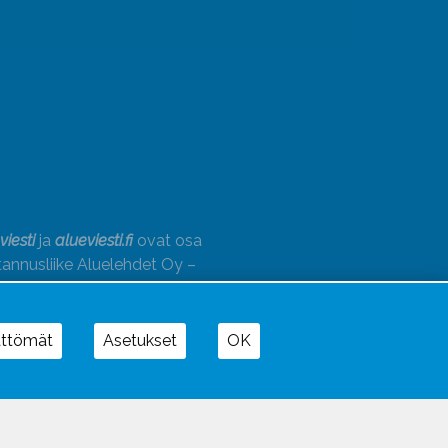
viesti
ja
alueviesti.fi
ovat osa
annusliike Aluelehdet Oy –
akonsernia, jonka tarjoaman
onaisuuden täydentävät
Alueradiot
ja
paino
ättömät
Asetukset
OK