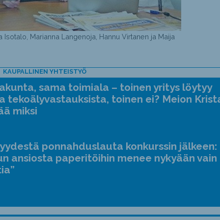
na Isotalo, Marianna Langenoja, Hannu Virtanen ja Maija
KAUPALLINEN YHTEISTYÖ
kunta, sama toimiala – toinen yritys löytyy
a tekoälyvastauksista, toinen ei? Meion Krist
ää miksi
jyydestä ponnahduslauta konkurssin jälkeen:
n ansiosta paperitöihin menee nykyään vain
tia”