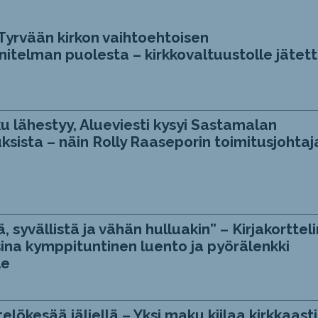
Tyrvään kirkon vaihtoehtoisen
itelman puolesta – kirkkovaltuustolle jätett
u lähestyy, Alueviesti kysyi Sastamalan
ksista – näin Rolly Raaseporin toimitusjohtaj
, syvällistä ja vähän hulluakin” – Kirjakortteli
ina kymppituntinen luento ja pyörälenkki
le
telökesää jäljellä – Yksi maku kiilaa kirkkaasti