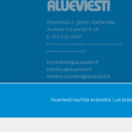
Hopunkatu 1, 38200 Sastamala
Avoinna ma-pe klo 8-16
p. 010 229 0400
(Puheluhinta on pelkästään matkapuhelu (mpm) tai
paikallisverkkomaksu (pvm)
ilmoitukset@alueviesti.fi
toimitus@alueviesti.fi
etunimi.sukunimi@alueviesti.fi
Y-tunnus: 0415990-8
Rekisteri- ja tietosuojaseloste
Alueviesti käyttää evästeitä:
Lue lisä
Seuraa meitä
Hallitse evästeitä