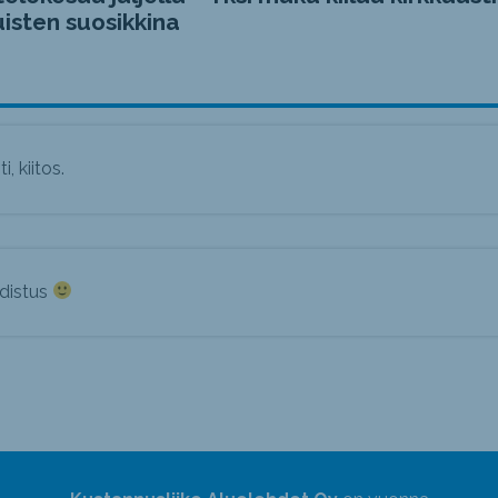
isten suosikkina
, kiitos.
udistus