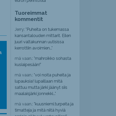
euron perintötila
Tuoreimmat
kommentit
Jerry: "
Puheita on tukemassa
kansantalouden mittarit. Eilen
juuri valtakunnan uutisissa
kerrottiin avoimien...
"
a
mä vaan.: "
mahroikko sohasta
kusiaipesään!
"
mä vaan.: "
voi noita puheita ja
lupauksia! lupaillaan mitä
sattuu mutta järki jäänyt siis
maalaisjärki jonnekki...
"
mä vaan.: "
kuusniemi.turpeita ja
timatteja ja mitä niitä hyviä