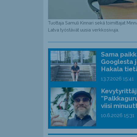
Tuottaja Samuli Kinnari sekä toimittajat Min
Latva työstävät uusia verkkosivuja.
Sama paikka
Googlesta j
Hakala tiet
13.7.2026
15:41
Kevytyrittä
”Palkkaguru
viisi minuut
10.6.2026
15:31