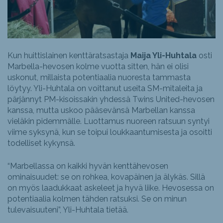
Kun huittislainen kenttäratsastaja
Maija Yli-Huhtala
osti
Marbella-hevosen kolme vuotta sitten, hän ei olisi
uskonut, millaista potentiaalia nuoresta tammasta
löytyy. Yli-Huhtala on voittanut useita SM-mitaleita ja
pärjännyt PM-kisoissakin yhdessä Twins United-hevosen
kanssa, mutta uskoo pääsevänsä Marbellan kanssa
vieläkin pidemmälle. Luottamus nuoreen ratsuun syntyi
viime syksynä, kun se toipui loukkaantumisesta ja osoitti
todelliset kykynsä.
“Marbellassa on kaikki hyvän kenttähevosen
ominaisuudet: se on rohkea, kovapäinen ja älykäs. Sillä
on myös laadukkaat askeleet ja hyvä liike. Hevosessa on
potentiaalia kolmen tähden ratsuksi. Se on minun
tulevaisuuteni”, Yli-Huhtala tietää.