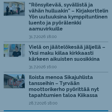
“Rönsyilevää, syvällistä ja
vähän hulluakin” – Kirjakorttelin
Yön uutuuksina kymppituntinen
luento ja pyörälenkki
aamuvirkuille
31.7.2026
18:00
Vielä on jäätelökesää jäljellä –
Yksi maku kiilaa kirkkaasti
kärkeen aikuisten suosikkina
31.7.2026
16:00
Iloista menoa Sikajuhlista
tansseihin – Tyrvään
moottorikerho pyörittää nyt
tapahtumien taloa Kiikassa
28.7.2026
18:00