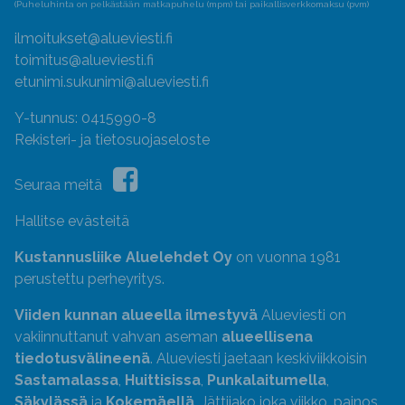
(Puheluhinta on pelkästään matkapuhelu (mpm) tai paikallisverkkomaksu (pvm)
ilmoitukset@alueviesti.fi
toimitus@alueviesti.fi
etunimi.sukunimi@alueviesti.fi
Y-tunnus: 0415990-8
Rekisteri- ja tietosuojaseloste
Seuraa meitä
Hallitse evästeitä
Kustannusliike Aluelehdet Oy
on vuonna 1981
perustettu perheyritys.
Viiden kunnan alueella ilmestyvä
Alueviesti on
vakiinnuttanut vahvan aseman
alueellisena
tiedotusvälineenä
. Alueviesti jaetaan keskiviikkoisin
Sastamalassa
,
Huittisissa
,
Punkalaitumella
,
Säkylässä
ja
Kokemäellä
. Jättijako joka viikko, painos