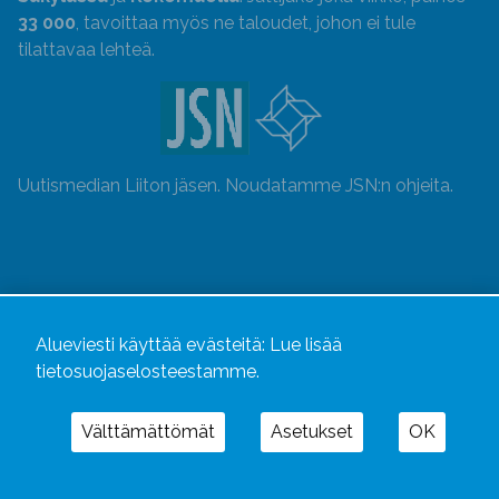
33 000
, tavoittaa myös ne taloudet, johon ei tule
tilattavaa lehteä.
Uutismedian Liiton jäsen. Noudatamme JSN:n ohjeita.
Alueviesti käyttää evästeitä:
Lue lisää
tietosuojaselosteestamme.
Välttämättömät
Asetukset
OK
Alueviesti
ja
alueviesti.fi
ovat osa Kustannusliike