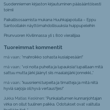
Suodenniemen kirjaston kirjautuminen pääsääntöisesti
toimii
Paikallisosaamista mukana Huuhkajapolulla – Eppu
Santoollakin näyttömahdollisuuksia huippupeleihin
Pirunvuoren Kivilinnassa yli 1 800 vierailijaa
Tuoreimmat kommentit
mä vaan.: "
mahroikko sohasta kusiaipesään!
"
mä vaan.: "
voi noita puheita ja lupauksia! lupaillaan mitä
sattuu mutta järki jäänyt siis maalaisjärki jonnekki...
"
mä vaan.: "
kuusniemi.turpeita ja timatteja ja mitä niitä
hyviä sarjoja oli,hyvä vertaus!!jes!
"
Jukka Matias Keskinen: "
Punkalaitumen kunnanjohtajan
virka on ollut tuulinen paikka. Odotukset ovat valitulla