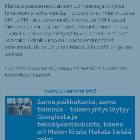
Marbella pääsee näyttämään luonteensa ja kykynsä
tänä vuonna isoilla kentillä. Tiedossa ovat muun muassa
SM- ja PM -kisat sekä nuorten hevosten MM-kilpailut.
Viime kesää varjosti tamman loukkaantuminen, mutta
alkanut vuosi on käynnistynyt hyvin ja odotukset ovat
korkealla. Helmikuussa on luvassa ensimmäiset
esteratsastuskilpailut, joissa Marbella hyppää jo 130 cm
luokkaa.
Lue lisää Marbellasta ja Maija Yli-Huhtalan tavoitteista
keskiviikon lehdestä.
KAUPALLINEN YHTEISTYÖ
Sama paikkakunta, sama
toimiala – toinen yritys löytyy
Googlesta ja
tekoälyvastauksista, toinen
ei? Meion Krista Hakala tietää
miksi