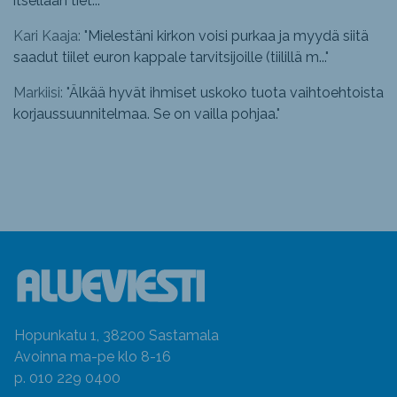
itsellään tiet...
"
Kari Kaaja: "
Mielestäni kirkon voisi purkaa ja myydä siitä
saadut tiilet euron kappale tarvitsijoille (tiilillä m...
"
Markiisi: "
Älkää hyvät ihmiset uskoko tuota vaihtoehtoista
korjaussuunnitelmaa. Se on vailla pohjaa.
"
Hopunkatu 1, 38200 Sastamala
Avoinna ma-pe klo 8-16
p. 010 229 0400