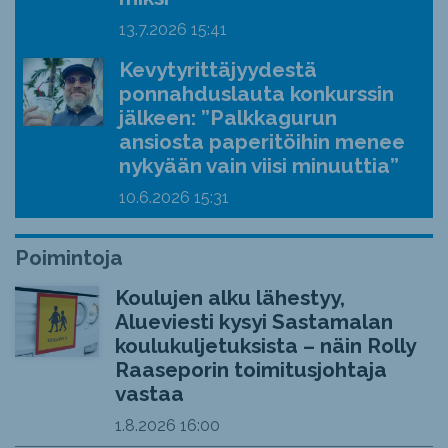
13.7.2026
15:41
Kevytyrittäjyydestä
ponnahduslauta konkurssin
jälkeen: ”Palkkagurun
ansiosta paperitöihin menee
nykyään vain viisi minuuttia”
10.6.2026
15:31
Poimintoja
Koulujen alku lähestyy,
Alueviesti kysyi Sastamalan
koulukuljetuksista – näin Rolly
Raaseporin toimitusjohtaja
vastaa
1.8.2026
16:00