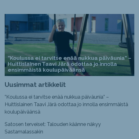
”Koulussa ei tarvitse enää nukkua päiväunia” –
Huittislainen Taavi Järä odottaa jo innolla
ensimmäistä koulupäiväänsä
Uusimmat artikkelit
”Koulussa ei tarvitse enää nukkua päiväunia” –
Huittislainen Taavi Järä odottaa jo innolla ensimmäistä
koulupäiväänsä
Satosen terveiset: Talouden käänne näkyy
Sastamalassakin