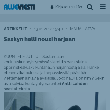
Kirjaudu sisään
ARTIKKELIT
•
13.01.2012 15:40
•
MAIJA LATVA
Saskyn halli nousi harjaan
KUUNTELE JUTTU – Sastamalan
koulutuskuntayhtymässä vietettiin perjantaina
oppimiskeskus/liikuntahallin harjannostajaisia. Hanke
etenee aikataulussa ja loppusyksyllä päästään
viettämään juhlavia avajaisia. Joko hallilla on nimi? Sekin
asia selviää kuntayhtymärehtori
Antti Lahden
haastattelusta.