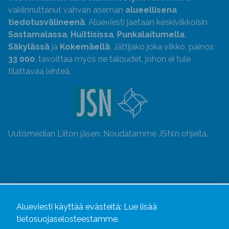
vakiinnuttanut vahvan aseman
alueellisena
tiedotusvälineenä
. Alueviesti jaetaan keskiviikkoisin
Sastamalassa
,
Huittisissa
,
Punkalaitumella
,
Säkylässä
ja
Kokemäellä
. Jättijako joka viikko, painos
33 000
, tavoittaa myös ne taloudet, johon ei tule
tilattavaa lehteä.
Uutismedian Liiton jäsen. Noudatamme JSN:n ohjeita.
Alueviesti käyttää evästeitä:
Lue lisää
tietosuojaselosteestamme.