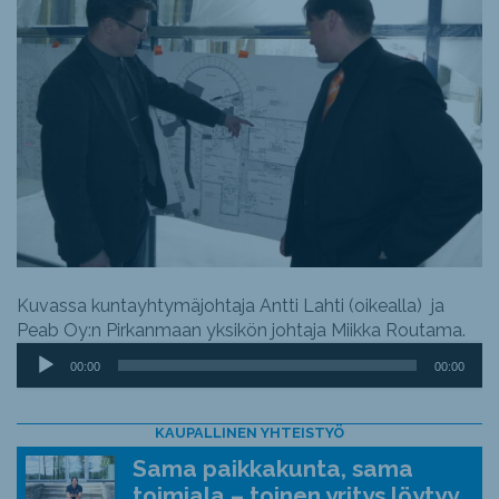
Kuvassa kuntayhtymäjohtaja Antti Lahti (oikealla) ja
Peab Oy:n Pirkanmaan yksikön johtaja Miikka Routama.
Äänitoistin
00:00
00:00
KAUPALLINEN YHTEISTYÖ
Sama paikkakunta, sama
toimiala – toinen yritys löytyy