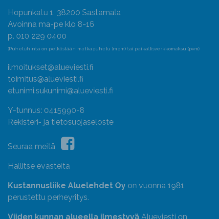
Hopunkatu 1, 38200 Sastamala
Avoinna ma-pe klo 8-16
p. 010 229 0400
(Puheluhinta on pelkästään matkapuhelu (mpm) tai paikallisverkkomaksu (pvm)
ilmoitukset@alueviesti.fi
toimitus@alueviesti.fi
etunimi.sukunimi@alueviesti.fi
Y-tunnus: 0415990-8
Rekisteri- ja tietosuojaseloste
Seuraa meitä
Hallitse evästeitä
Kustannusliike Aluelehdet Oy
on vuonna 1981
perustettu perheyritys.
Viiden kunnan alueella ilmestyvä
Alueviesti on