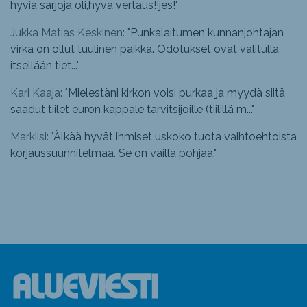
hyviä sarjoja oli,hyvä vertaus!!jes!
"
Jukka Matias Keskinen: "
Punkalaitumen kunnanjohtajan
virka on ollut tuulinen paikka. Odotukset ovat valitulla
itsellään tiet...
"
Kari Kaaja: "
Mielestäni kirkon voisi purkaa ja myydä siitä
saadut tiilet euron kappale tarvitsijoille (tiilillä m...
"
Markiisi: "
Älkää hyvät ihmiset uskoko tuota vaihtoehtoista
korjaussuunnitelmaa. Se on vailla pohjaa.
"