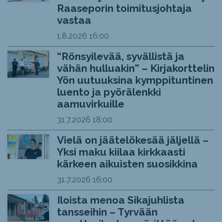
Raaseporin toimitusjohtaja
vastaa
1.8.2026
16:00
“Rönsyilevää, syvällistä ja
vähän hulluakin” – Kirjakorttelin
Yön uutuuksina kymppituntinen
luento ja pyörälenkki
aamuvirkuille
31.7.2026
18:00
Vielä on jäätelökesää jäljellä –
Yksi maku kiilaa kirkkaasti
kärkeen aikuisten suosikkina
31.7.2026
16:00
Iloista menoa Sikajuhlista
tansseihin – Tyrvään