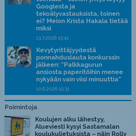
Googlesta ja
tekoälyvastauksista, toinen
ei? Meion Krista Hakala tietää
miksi
13.7.2026
15:41
Kevytyrittäjyydestä
ponnahduslauta konkurssin
jälkeen: ”Palkkagurun
ansiosta paperitöihin menee
nykyään vain viisi minuuttia”
10.6.2026
15:31
Poimintoja
Koulujen alku lähestyy,
Alueviesti kysyi Sastamalan
koulukuljetuksista – näin Rolly