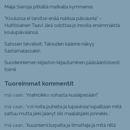
Maija Sianoja pitkällä matkalla kymmenes
”Koulussa ei tarvitse enää nukkua päiväunia” –
Huittislainen Taavi Järä odottaa jo innolla ensimmäistä
koulupäiväänsä
Satosen terveiset: Talouden käänne näkyy
Sastamalassakin
Suodenniemen kirjaston kirjautuminen pääsääntöisesti
toimii
Tuoreimmat kommentit
mä vaan.: "
mahroikko sohasta kusiaipesään!
"
mä vaan.: "
voi noita puheita ja lupauksia! lupaillaan mitä
sattuu mutta järki jäänyt siis maalaisjärki jonnekki...
"
mä vaan.: "
kuusniemi.turpeita ja timatteja ja mitä niitä