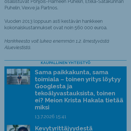
osallistuvat Pohjois-Hämeen Puhelin, Etelä-Satakunnan
Puhelin, Vexve ja Partnos.
Vuoden 2013 loppuun asti kestävän hankkeen
kokonaiskustannukset ovat noin 560 000 euroa.
Hankkeesta voit lukea enemmän 1.2. ilmestyvästä
Alueviestistä.
KAUPALLINEN YHTEISTYÖ
Sama paikkakunta, sama
toimiala – toinen yritys löytyy
Googlesta ja
tekoälyvastauksista, toinen
ei? Meion Krista Hakala tietää
miksi
13.7.2026
15:41
Kevytyrittäjyydestä