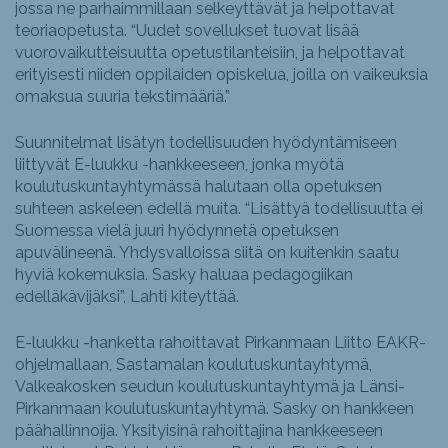
jossa ne parhaimmillaan selkeyttävät ja helpottavat
teoriaopetusta. “Uudet sovellukset tuovat lisää
vuorovaikutteisuutta opetustilanteisiin, ja helpottavat
erityisesti niiden oppilaiden opiskelua, joilla on vaikeuksia
omaksua suuria tekstimääriä.”
Suunnitelmat lisätyn todellisuuden hyödyntämiseen
liittyvät E-luukku -hankkeeseen, jonka myötä
koulutuskuntayhtymässä halutaan olla opetuksen
suhteen askeleen edellä muita. “Lisättyä todellisuutta ei
Suomessa vielä juuri hyödynnetä opetuksen
apuvälineenä. Yhdysvalloissa siitä on kuitenkin saatu
hyviä kokemuksia. Sasky haluaa pedagogiikan
edelläkävijäksi”, Lahti kiteyttää.
E-luukku -hanketta rahoittavat Pirkanmaan Liitto EAKR-
ohjelmallaan, Sastamalan koulutuskuntayhtymä,
Valkeakosken seudun koulutuskuntayhtymä ja Länsi-
Pirkanmaan koulutuskuntayhtymä. Sasky on hankkeen
päähallinnoija. Yksityisinä rahoittajina hankkeeseen