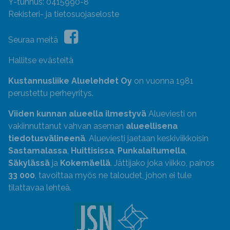
Y-tunnus: 0415990-8
Rekisteri- ja tietosuojaseloste
Seuraa meitä
Hallitse evästeitä
Kustannusliike Aluelehdet Oy
on vuonna 1981
perustettu perheyritys.
Viiden kunnan alueella ilmestyvä
Alueviesti on
vakiinnuttanut vahvan aseman
alueellisena
tiedotusvälineenä
. Alueviesti jaetaan keskiviikkoisin
Sastamalassa
,
Huittisissa
,
Punkalaitumella
,
Säkylässä
ja
Kokemäellä
. Jättijako joka viikko, painos
33 000
, tavoittaa myös ne taloudet, johon ei tule
tilattavaa lehteä.