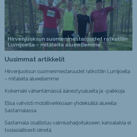
Hirvenjuoksun suomenmestaruudet ratkottiin
Lumijoella – mitaleita alueellemme
Uusimmat artikkelit
Hirvenjuoksun suomenmestaruudet ratkottiin Lumijoella
– mitaleita alueellemme
Kokemäki vähentämässä äänestysalueita ja -paikkoja
Elisa vahvisti mobiiliverkkoaan yhdeksällä alueella
Sastamalassa
Sastamala osallistuu valmiusharjoitukseen, kansalaisia ei
tosiasiallisesti siirretä