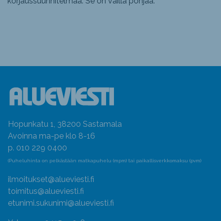
korjaussuunnitelmaa. Se on vailla pohjaa.
"
Hopunkatu 1, 38200 Sastamala
Avoinna ma-pe klo 8-16
p. 010 229 0400
(Puheluhinta on pelkästään matkapuhelu (mpm) tai paikallisverkkomaksu (pvm)
ilmoitukset@alueviesti.fi
toimitus@alueviesti.fi
etunimi.sukunimi@alueviesti.fi