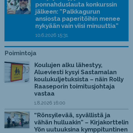
ponnahduslauta konkurssin
jälkeen: ”Palkkagurun
ansiosta paperitöihin menee
nykyään vain viisi minuuttia”
10.6.2026
15:31
Poimintoja
Koulujen alku lähestyy,
Alueviesti kysyi Sastamalan
koulukuljetuksista – näin Rolly
Raaseporin toimitusjohtaja
vastaa
1.8.2026
16:00
“Rönsyilevää, syvällistä ja
vähän hulluakin” – Kirjakorttelin
Yön uutuuksina kymppituntinen