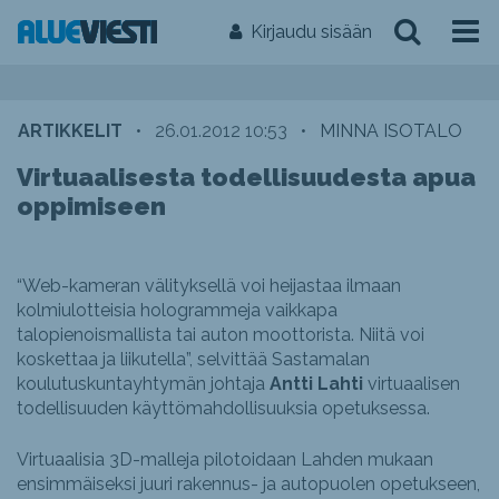
Kirjaudu sisään
ARTIKKELIT
•
26.01.2012 10:53
•
MINNA ISOTALO
Virtuaalisesta todellisuudesta apua
oppimiseen
“Web-kameran välityksellä voi heijastaa ilmaan
kolmiulotteisia hologrammeja vaikkapa
talopienoismallista tai auton moottorista. Niitä voi
koskettaa ja liikutella”, selvittää Sastamalan
koulutuskuntayhtymän johtaja
Antti Lahti
virtuaalisen
todellisuuden käyttömahdollisuuksia opetuksessa.
Virtuaalisia 3D-malleja pilotoidaan Lahden mukaan
ensimmäiseksi juuri rakennus- ja autopuolen opetukseen,