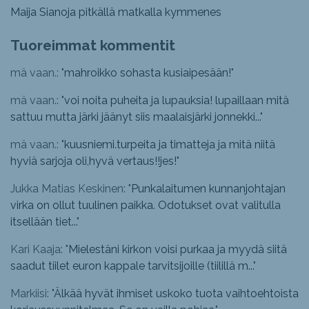
Maija Sianoja pitkällä matkalla kymmenes
Tuoreimmat kommentit
mä vaan.: "
mahroikko sohasta kusiaipesään!
"
mä vaan.: "
voi noita puheita ja lupauksia! lupaillaan mitä
sattuu mutta järki jäänyt siis maalaisjärki jonnekki...
"
mä vaan.: "
kuusniemi.turpeita ja timatteja ja mitä niitä
hyviä sarjoja oli,hyvä vertaus!!jes!
"
Jukka Matias Keskinen: "
Punkalaitumen kunnanjohtajan
virka on ollut tuulinen paikka. Odotukset ovat valitulla
itsellään tiet...
"
Kari Kaaja: "
Mielestäni kirkon voisi purkaa ja myydä siitä
saadut tiilet euron kappale tarvitsijoille (tiilillä m...
"
Markiisi: "
Älkää hyvät ihmiset uskoko tuota vaihtoehtoista