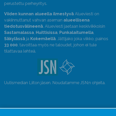
perustettu perheyritys.
Viiden kunnan alueella ilmestyvä
Alueviesti on
vakiinnuttanut vahvan aseman
alueellisena
tiedotusvälineenä
. Alueviesti jaetaan keskiviikkoisin
Sastamalassa
,
Huittisissa
,
Punkalaitumella
,
Säkylässä
ja
Kokemäellä
. Jättijako joka viikko, painos
33 000
, tavoittaa myös ne taloudet, johon ei tule
tilattavaa lehteä.
Uutismedian Liiton jäsen. Noudatamme JSN:n ohjeita.