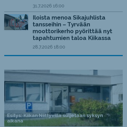
31.7.2026
16:00
Iloista menoa Sikajuhlista
tansseihin – Tyrvään
moottorikerho pyörittää nyt
tapahtumien taloa Kiikassa
28.7.2026
18:00
Esitys: Kiikan Niittyvilla suljetaan syksyn
aikana