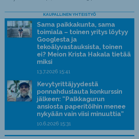
KAUPALLINEN YHTEISTYÖ
Sama paikkakunta, sama
toimiala – toinen yritys löytyy
Googlesta ja
tekoälyvastauksista, toinen
ei? Meion Krista Hakala tietää
miksi
13.7.2026
15:41
Kevytyrittäjyydestä
ponnahduslauta konkurssin
jälkeen: ”Palkkagurun
ansiosta paperitöihin menee
nykyään vain viisi minuuttia”
10.6.2026
15:31