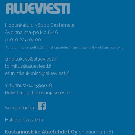
Hopunkatu 1, 38200 Sastamala
Avoinna ma-pe klo 8-16
p. 010 229 0400
(Puheluhinta on pelkästään matkapuhelu (mpm) tai paikallisverkkomaksu (pvm)
ilmoitukset@alueviesti.fi
toimitus@alueviesti.fi
etunimi.sukunimi@alueviesti.fi
Y-tunnus: 0415990-8
Rekisteri- ja tietosuojaseloste
Seuraa meitä
Hallitse evästeitä
Kustannusliike Aluelehdet Oy
on vuonna 1981