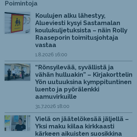
Poimintoja
Koulujen alku lähestyy,
Alueviesti kysyi Sastamalan
koulukuljetuksista – näin Rolly
Raaseporin toimitusjohtaja
vastaa
1.8.2026
16:00
“Rönsyilevää, syvällistä ja
vähän hulluakin” – Kirjakorttelin
Yön uutuuksina kymppituntinen
luento ja pyörälenkki
aamuvirkuille
31.7.2026
18:00
Vielä on jäätelökesää jäljellä –
Yksi maku kiilaa kirkkaasti
kärkeen aikuisten suosikkina