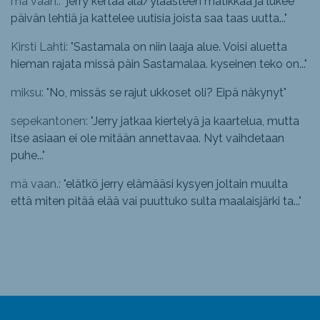
mä vaan.: "
jerry kertaa ala/yläasteen matikkaa ja lukee
päivän lehtiä ja kattelee uutisia joista saa taas uutta...
"
Kirsti Lahti: "
Sastamala on niin laaja alue. Voisi aluetta
hieman rajata missä päin Sastamalaa. kyseinen teko on...
"
miksu: "
No, missäs se rajut ukkoset oli? Eipä näkynyt
"
sepekantonen: "
Jerry jatkaa kiertelyä ja kaartelua, mutta
itse asiaan ei ole mitään annettavaa. Nyt vaihdetaan
puhe...
"
mä vaan.: "
elätkö jerry elämääsi kysyen joltain muulta
että miten pitää elää vai puuttuko sulta maalaisjärki ta...
"