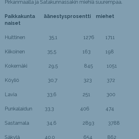
Pirkanmaalla ja Satakunnassakin miehiä suurempaa.
Paikkakunta äänestysprosentti miehet
naiset
Huittinen 35,1 1276 1711
Kiikoinen 35,5 163 198
Kokemäki 29,5 845 1051
Köyliö 30,7 323 372
Lavia 33,6 251 300
Punkalaidun 33,3 406 474
Sastamala 34,6 2893 3788
Säkylä 40,0 654 862