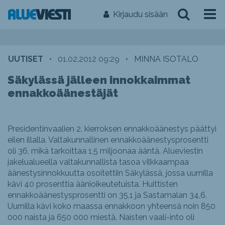
Kirjaudu sisään
UUTISET
•
01.02.2012 09:29
•
MINNA ISOTALO
Säkylässä jälleen innokkaimmat
ennakkoäänestäjät
Presidentinvaalien 2. kierroksen ennakkoäänestys päättyi
eilen illalla. Valtakunnallinen ennakkoäänestysprosentti
oli 36, mikä tarkoittaa 1,5 miljoonaa ääntä. Alueviestin
jakelualueella valtakunnallista tasoa vilkkaampaa
äänestysinnokkuutta osoitettiin Säkylässä, jossa uurnilla
kävi 40 prosenttia äänioikeutetuista. Huittisten
ennakkoäänestysprosentti on 35,1 ja Sastamalan 34,6.
Uurnilla kävi koko maassa ennakkoon yhteensä noin 850
000 naista ja 650 000 miestä. Naisten vaali-into oli