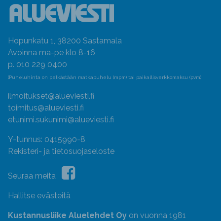
Hopunkatu 1, 38200 Sastamala
Avoinna ma-pe klo 8-16
p. 010 229 0400
(Puheluhinta on pelkästään matkapuhelu (mpm) tai paikallisverkkomaksu (pvm)
ilmoitukset@alueviesti.fi
toimitus@alueviesti.fi
etunimi.sukunimi@alueviesti.fi
Y-tunnus: 0415990-8
Rekisteri- ja tietosuojaseloste
Seuraa meitä
Hallitse evästeitä
Kustannusliike Aluelehdet Oy
on vuonna 1981