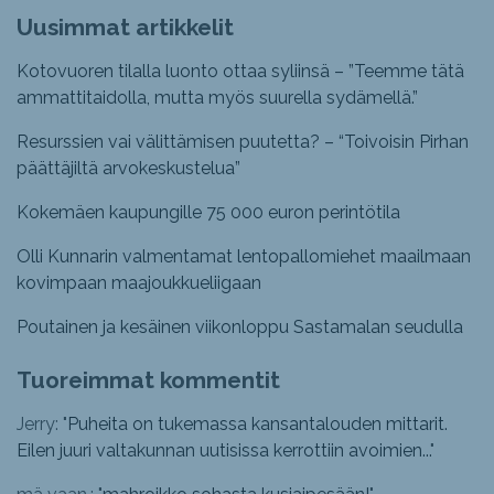
Uusimmat artikkelit
Kotovuoren tilalla luonto ottaa syliinsä – ”Teemme tätä
ammattitaidolla, mutta myös suurella sydämellä.”
Resurssien vai välittämisen puutetta? – “Toivoisin Pirhan
päättäjiltä arvokeskustelua”
Kokemäen kaupungille 75 000 euron perintötila
Olli Kunnarin valmentamat lentopallomiehet maailmaan
kovimpaan maajoukkueliigaan
Poutainen ja kesäinen viikonloppu Sastamalan seudulla
Tuoreimmat kommentit
Jerry: "
Puheita on tukemassa kansantalouden mittarit.
Eilen juuri valtakunnan uutisissa kerrottiin avoimien...
"