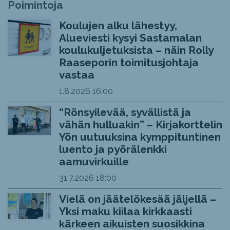
Poimintoja
Koulujen alku lähestyy,
Alueviesti kysyi Sastamalan
koulukuljetuksista – näin Rolly
Raaseporin toimitusjohtaja
vastaa
1.8.2026
16:00
“Rönsyilevää, syvällistä ja
vähän hulluakin” – Kirjakorttelin
Yön uutuuksina kymppituntinen
luento ja pyörälenkki
aamuvirkuille
31.7.2026
18:00
Vielä on jäätelökesää jäljellä –
Yksi maku kiilaa kirkkaasti
kärkeen aikuisten suosikkina