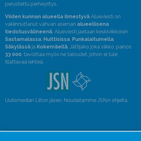
perustettu perheyritys.
Viiden kunnan alueella ilmestyvä
Alueviesti on
vakiinnuttanut vahvan aseman
alueellisena
tiedotusvälineenä
. Alueviesti jaetaan keskiviikkoisin
Sastamalassa
,
Huittisissa
,
Punkalaitumella
,
Säkylässä
ja
Kokemäellä
. Jättijako joka viikko, painos
33 000
, tavoittaa myös ne taloudet, johon ei tule
tilattavaa lehteä.
Uutismedian Liiton jäsen. Noudatamme JSN:n ohjeita.