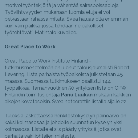
motivoi työntekijöitä ja vähentää sairaspoissaoloja.
Työviihtyvyyden mukanaan tuomia etuja ei voi
pelkästään rahassa mitata. Svea haluaa olla enemmän
kuin vain paikka, jossa tehdään ne pakolliset
työtehtävät”, Matintalo kuvailee.
Great Place to Work
Great Place to Work Institute Finland -
tutkimusmenetelmän on luonut talousjournalisti Robert
Levering. Lista parhaista työpaikoista julkistetaan 45
maassa. Suomessa tutkimukseen osallistui 144
työpaikkaa. Tämänvuotinen 50 yrityksen lista on GPW
Finlandin toimitusjohtaja
Panu Luukan
mukaan kaikkien
aikojen kovatasoisin. Svea noteerattiin listalla sijalle 22.
Tuloksia laskettaessa henkilöstökyselyn painoarvo on
kaksi kolmasosaa ja johdolle suunnatun kyselyn yksi
kolmasosa. Listalle ei siis päädy yrityksiä, jotka ovat
parhaita vain johtajien mielestä.