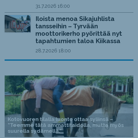
31.7.2026
16:00
Iloista menoa Sikajuhlista
tansseihin – Tyrvään
moottorikerho pyörittää nyt
tapahtumien taloa Kiikassa
28.7.2026
18:00
Kotovuoren tilalla luonto ottaa syliinsä –
”Teemme tätä ammattitaidolla, mutta myös
suurella sydämellä.”