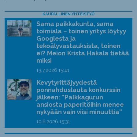
KAUPALLINEN YHTEISTYÖ
Sama paikkakunta, sama
toimiala – toinen yritys löytyy
Googlesta ja
tekoälyvastauksista, toinen
ei? Meion Krista Hakala tietää
miksi
13.7.2026
15:41
Kevytyrittäjyydestä
ponnahduslauta konkurssin
jälkeen: ”Palkkagurun
ansiosta paperitöihin menee
nykyään vain viisi minuuttia”
10.6.2026
15:31