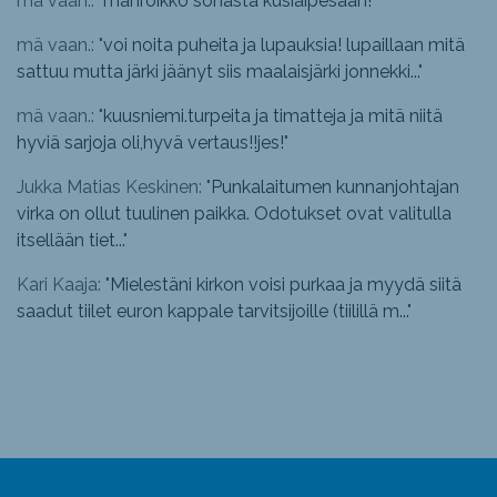
mä vaan.: "
mahroikko sohasta kusiaipesään!
"
mä vaan.: "
voi noita puheita ja lupauksia! lupaillaan mitä
sattuu mutta järki jäänyt siis maalaisjärki jonnekki...
"
mä vaan.: "
kuusniemi.turpeita ja timatteja ja mitä niitä
hyviä sarjoja oli,hyvä vertaus!!jes!
"
Jukka Matias Keskinen: "
Punkalaitumen kunnanjohtajan
virka on ollut tuulinen paikka. Odotukset ovat valitulla
itsellään tiet...
"
Kari Kaaja: "
Mielestäni kirkon voisi purkaa ja myydä siitä
saadut tiilet euron kappale tarvitsijoille (tiilillä m...
"