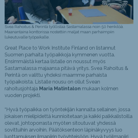
Svea Rahoitus & Perintä työllistää Sastamalassa noin 50 henkilöä.
Maanantaina konttorissa nostettiin maljat maan parhaimpiin
lukeutuvalle työpaikalle.
Great Place to Work Institute Finland on listannut
Suomen parhaita työpaikkoja kymmenen vuotta.
Ensimmäistä kertaa listalle on noussut myös
Sastamalassa majaansa pitävä yritys. Svea Rahoitus &
Perintä on valittu yhdeksi maamme parhaista
työpaikoista. Listalle nousu on ollut Svean
rahoitusjohtaja
Maria Matintalon
mukaan kolmen
vuoden projekti.
“Hyvä työpaikka on työntekijän kannalta sellainen, jossa
jokaisen mielipidettä kunnioitetaan ja kaikki palkkalistoilla
olevat, johtoporrasta myöten sitoutuvat yhdessä
sovittuihin arvoihin. Päätöksenteon läpinäkyvyys luo
luottamuksen ilmapiirin työyhteisöön. Hyvä työilmapiiri