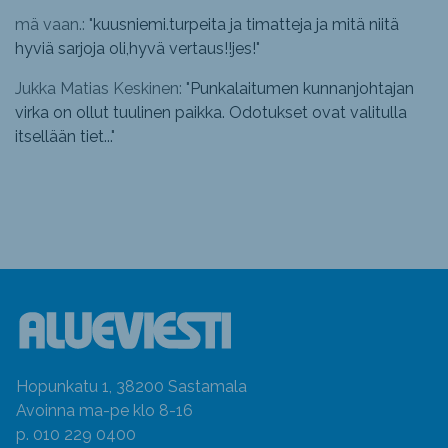
mä vaan.: "
kuusniemi.turpeita ja timatteja ja mitä niitä
hyviä sarjoja oli,hyvä vertaus!!jes!
"
Jukka Matias Keskinen: "
Punkalaitumen kunnanjohtajan
virka on ollut tuulinen paikka. Odotukset ovat valitulla
itsellään tiet...
"
Hopunkatu 1, 38200 Sastamala
Avoinna ma-pe klo 8-16
p. 010 229 0400