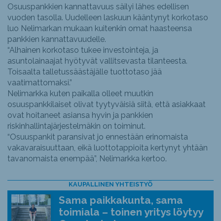
Osuuspankkien kannattavuus säilyi lähes edellisen
vuoden tasolla. Uudelleen laskuun kääntynyt korkotaso
luo Nelimarkan mukaan kuitenkin omat haasteensa
pankkien kannattavuudelle.
“Alhainen korkotaso tukee investointeja, ja
asuntolainaajat hyötyvät vallitsevasta tilanteesta.
Toisaalta talletussäästäjälle tuottotaso jää
vaatimattomaksi.”
Nelimarkka kuten paikalla olleet muutkin
osuuspankkilaiset olivat tyytyväisiä siitä, että asiakkaat
ovat hoitaneet asiansa hyvin ja pankkien
riskinhallintajärjestelmäkin on toiminut.
“Osuuspankit paransivat jo ennestään erinomaista
vakavaraisuuttaan, eikä luottotappioita kertynyt yhtään
tavanomaista enempää”, Nelimarkka kertoo.
KAUPALLINEN YHTEISTYÖ
Sama paikkakunta, sama
toimiala – toinen yritys löytyy