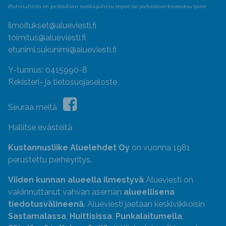
(Puheluhinta on pelkästään matkapuhelu (mpm) tai paikallisverkkomaksu (pvm)
ilmoitukset@alueviesti.fi
toimitus@alueviesti.fi
etunimi.sukunimi@alueviesti.fi
Y-tunnus: 0415990-8
Rekisteri- ja tietosuojaseloste
Seuraa meitä
Hallitse evästeitä
Kustannusliike Aluelehdet Oy
on vuonna 1981
perustettu perheyritys.
Viiden kunnan alueella ilmestyvä
Alueviesti on
vakiinnuttanut vahvan aseman
alueellisena
tiedotusvälineenä
. Alueviesti jaetaan keskiviikkoisin
Sastamalassa
,
Huittisissa
,
Punkalaitumella
,