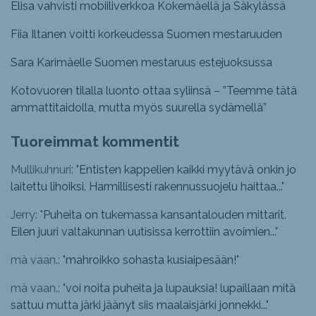
Elisa vahvisti mobiiliverkkoa Kokemäellä ja Säkylässä
Fiia Iltanen voitti korkeudessa Suomen mestaruuden
Sara Karimäelle Suomen mestaruus estejuoksussa
Kotovuoren tilalla luonto ottaa syliinsä – ”Teemme tätä
ammattitaidolla, mutta myös suurella sydämellä”
Tuoreimmat kommentit
Mullikuhnuri: "
Entisten kappelien kaikki myytävä onkin jo
laitettu lihoiksi. Harmillisesti rakennussuojelu haittaa...
"
Jerry: "
Puheita on tukemassa kansantalouden mittarit.
Eilen juuri valtakunnan uutisissa kerrottiin avoimien...
"
mä vaan.: "
mahroikko sohasta kusiaipesään!
"
mä vaan.: "
voi noita puheita ja lupauksia! lupaillaan mitä
sattuu mutta järki jäänyt siis maalaisjärki jonnekki...
"