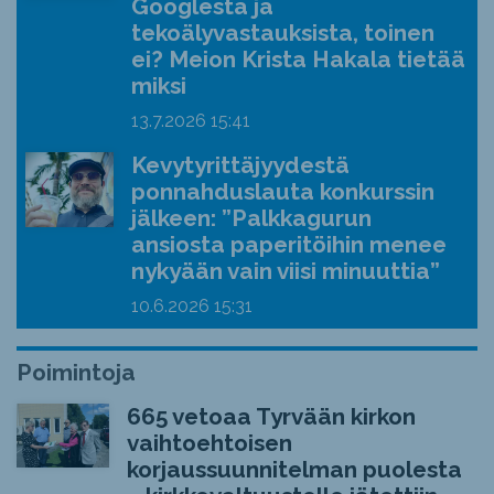
Googlesta ja
tekoälyvastauksista, toinen
ei? Meion Krista Hakala tietää
miksi
13.7.2026
15:41
Kevytyrittäjyydestä
ponnahduslauta konkurssin
jälkeen: ”Palkkagurun
ansiosta paperitöihin menee
nykyään vain viisi minuuttia”
10.6.2026
15:31
Poimintoja
665 vetoaa Tyrvään kirkon
vaihtoehtoisen
korjaussuunnitelman puolesta