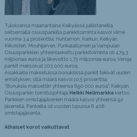
Tuloksensa maanantaina Keikyässä julkistaneilla
seitsemällä osuuspankilla pankkitoiminta kasvoi viime
vuonna 3,4 prosenttia. Huhtamon, Karkun, Keikyän,
Kiikoisten, Mouhijärven, Punkalaitumen ja Vampulan
Osuuspankkien yhteenlaskettu pankkitoiminta oli 479,3
miljoonaa euroa ja liikevoitto 1,75 miljoonaa euroa. Veroja
pankit maksoivat 203 000 euroa.
Asiakkaille maksetuissa bonuksissa pankit tekivät uuden
ennätyksen, sillä määrä kasvoi 10,5 prosenttia.
“Bonuksia maksettiin yhteensä 890 000 euroa”, Keikyän
Osuuspankin toimitusjohtaja
Heikki Nelimarkka
kertoo.
Pankkien omistajajäsenien määrä kasvoi yhteensä 92
jäsenellä. Pankeilla oli vuoden lopussa 8 408
omistajajäsentä.
Alhaiset korot vaikuttavat