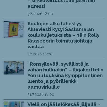
– kirkkovaltuustolle jätettiin
adressi
5.8.2026
18:00
Koulujen alku lähestyy,
Alueviesti kysyi Sastamalan
koulukuljetuksista – näin Rolly
Raaseporin toimitusjohtaja
vastaa
1.8.2026
16:00
“Rönsyilevää, syvällistä ja
vähän hulluakin” – Kirjakorttelin
Yön uutuuksina kymppituntinen
luento ja pyörälenkki
aamuvirkuille
31.7.2026
18:00
Vielä on jäätelökesää jäljellä –