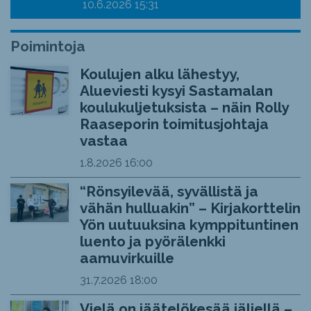
10.6.2026
15:31
Poimintoja
Koulujen alku lähestyy,
Alueviesti kysyi Sastamalan
koulukuljetuksista – näin Rolly
Raaseporin toimitusjohtaja
vastaa
1.8.2026
16:00
“Rönsyilevää, syvällistä ja
vähän hulluakin” – Kirjakorttelin
Yön uutuuksina kymppituntinen
luento ja pyörälenkki
aamuvirkuille
31.7.2026
18:00
Vielä on jäätelökesää jäljellä –