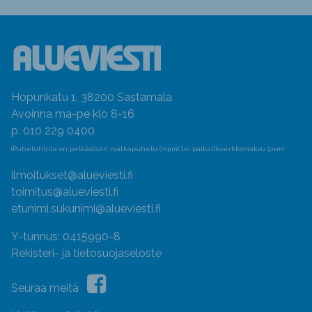
Hopunkatu 1, 38200 Sastamala
Avoinna ma-pe klo 8-16
p. 010 229 0400
(Puheluhinta on pelkästään matkapuhelu (mpm) tai paikallisverkkomaksu (pvm)
ilmoitukset@alueviesti.fi
toimitus@alueviesti.fi
etunimi.sukunimi@alueviesti.fi
Y-tunnus: 0415990-8
Rekisteri- ja tietosuojaseloste
Seuraa meitä