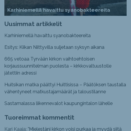
Karhiniemellä havaittu syanobakteereita
Uusimmat artikkelit
Karhiniemellä havaittu syanobakteereita
Esitys: Kiikan Niittyvilla suljetaan syksyn aikana
665 vetoaa Tyrvään kirkon vaihtoehtoisen
korjaussuunnitelman puolesta – kirkkovaltuustolle
jätettiin adressi
Huitsikan matka päättyi Huittisissa – Päätöksen taustalla
vähentyneet matkustajamäärät ja taloustilanne
Sastamalassa liikennevalot kaupungintalon lähelle
Tuoreimmat kommentit
Kari Kaaja: "
Mielestäni kirkon voisi purkaa ja myydä siitä