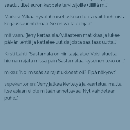
saadut tiilet euron kappale tarvitsijoille (tiilillä m...
"
Markiisi: "
Älkää hyvät ihmiset uskoko tuota vaihtoehtoista
korjaussuunnitelmaa. Se on vailla pohjaa.
"
mä vaan.: "
jerry kertaa ala/yläasteen matikkaa ja lukee
päivän lehtiä ja kattelee uutisia joista saa taas uutta...
"
Kirsti Lahti: "
Sastamala on niin laaja alue. Voisi aluetta
hieman rajata missä päin Sastamalaa. kyseinen teko on...
"
miksu: "
No, missäs se rajut ukkoset oli? Eipä näkynyt
"
sepekantonen: "
Jerry jatkaa kiertelyä ja kaartelua, mutta
itse asiaan ei ole mitään annettavaa. Nyt vaihdetaan
puhe...
"