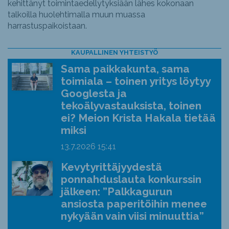
kehittänyt toimintaedellytyksiään lähes kokonaan
talkoilla huolehtimalla muun muassa
harrastuspaikoistaan.
KAUPALLINEN YHTEISTYÖ
Sama paikkakunta, sama
toimiala – toinen yritys löytyy
Googlesta ja
tekoälyvastauksista, toinen
ei? Meion Krista Hakala tietää
miksi
13.7.2026
15:41
Kevytyrittäjyydestä
ponnahduslauta konkurssin
jälkeen: ”Palkkagurun
ansiosta paperitöihin menee
nykyään vain viisi minuuttia”