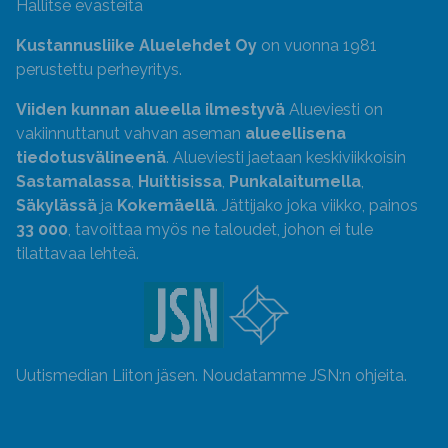
Hallitse evästeitä
Kustannusliike Aluelehdet Oy
on vuonna 1981
perustettu perheyritys.
Viiden kunnan alueella ilmestyvä
Alueviesti on
vakiinnuttanut vahvan aseman
alueellisena
tiedotusvälineenä
. Alueviesti jaetaan keskiviikkoisin
Sastamalassa
,
Huittisissa
,
Punkalaitumella
,
Säkylässä
ja
Kokemäellä
. Jättijako joka viikko, painos
33 000
, tavoittaa myös ne taloudet, johon ei tule
tilattavaa lehteä.
Uutismedian Liiton jäsen. Noudatamme JSN:n ohjeita.