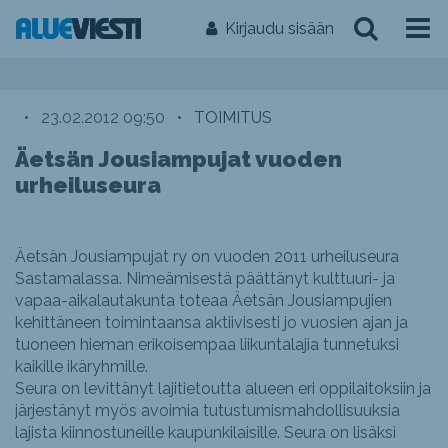
Kirjaudu sisään
•
23.02.2012 09:50
•
TOIMITUS
Äetsän Jousiampujat vuoden
urheiluseura
Äetsän Jousiampujat ry on vuoden 2011 urheiluseura
Sastamalassa. Nimeämisestä päättänyt kulttuuri- ja
vapaa-aikalautakunta toteaa Äetsän Jousiampujien
kehittäneen toimintaansa aktiivisesti jo vuosien ajan ja
tuoneen hieman erikoisempaa liikuntalajia tunnetuksi
kaikille ikäryhmille.
Seura on levittänyt lajitietoutta alueen eri oppilaitoksiin ja
järjestänyt myös avoimia tutustumismahdollisuuksia
lajista kiinnostuneille kaupunkilaisille. Seura on lisäksi