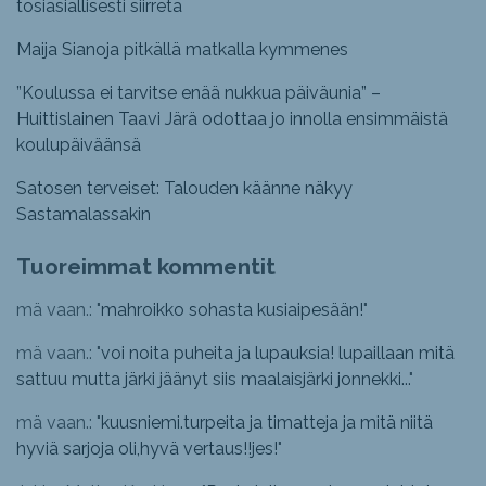
tosiasiallisesti siirretä
Maija Sianoja pitkällä matkalla kymmenes
”Koulussa ei tarvitse enää nukkua päiväunia” –
Huittislainen Taavi Järä odottaa jo innolla ensimmäistä
koulupäiväänsä
Satosen terveiset: Talouden käänne näkyy
Sastamalassakin
Tuoreimmat kommentit
mä vaan.: "
mahroikko sohasta kusiaipesään!
"
mä vaan.: "
voi noita puheita ja lupauksia! lupaillaan mitä
sattuu mutta järki jäänyt siis maalaisjärki jonnekki...
"
mä vaan.: "
kuusniemi.turpeita ja timatteja ja mitä niitä
hyviä sarjoja oli,hyvä vertaus!!jes!
"