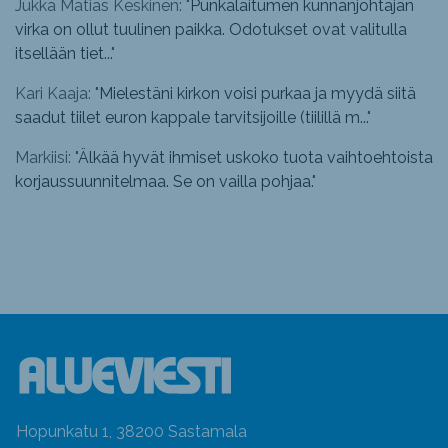
Jukka Matias Keskinen: "
Punkalaitumen kunnanjohtajan
virka on ollut tuulinen paikka. Odotukset ovat valitulla
itsellään tiet...
"
Kari Kaaja: "
Mielestäni kirkon voisi purkaa ja myydä siitä
saadut tiilet euron kappale tarvitsijoille (tiilillä m...
"
Markiisi: "
Älkää hyvät ihmiset uskoko tuota vaihtoehtoista
korjaussuunnitelmaa. Se on vailla pohjaa.
"
Hopunkatu 1, 38200 Sastamala