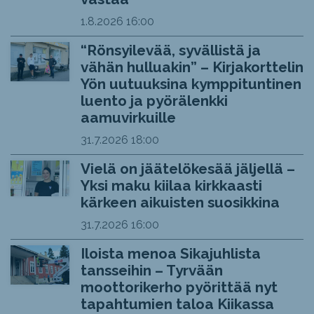
1.8.2026
16:00
“Rönsyilevää, syvällistä ja
vähän hulluakin” – Kirjakorttelin
Yön uutuuksina kymppituntinen
luento ja pyörälenkki
aamuvirkuille
31.7.2026
18:00
Vielä on jäätelökesää jäljellä –
Yksi maku kiilaa kirkkaasti
kärkeen aikuisten suosikkina
31.7.2026
16:00
Iloista menoa Sikajuhlista
tansseihin – Tyrvään
moottorikerho pyörittää nyt
tapahtumien taloa Kiikassa