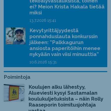
tekoälyvastauksista, toinen
ei? Meion Krista Hakala tietää
miksi
13.7.2026
15:41
Kevytyrittäjyydestä
ponnahduslauta konkurssin
jälkeen: ”Palkkagurun
ansiosta paperitöihin menee
nykyään vain viisi minuuttia”
10.6.2026
15:31
Poimintoja
Koulujen alku lähestyy,
Alueviesti kysyi Sastamalan
koulukuljetuksista – näin Rolly
Raaseporin toimitusjohtaja
vastaa