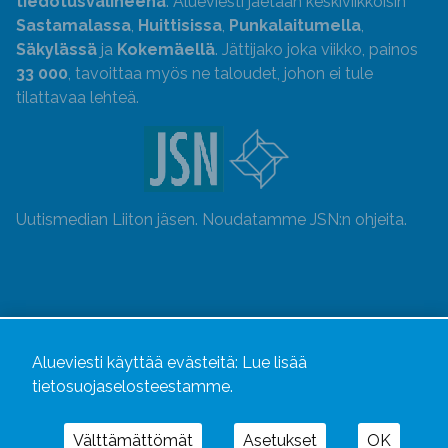
tiedotusvälineenä
. Alueviesti jaetaan keskiviikkoisin
Sastamalassa
,
Huittisissa
,
Punkalaitumella
,
Säkylässä
ja
Kokemäellä
. Jättijako joka viikko, painos
33 000
, tavoittaa myös ne taloudet, johon ei tule
tilattavaa lehteä.
Uutismedian Liiton jäsen. Noudatamme JSN:n ohjeita.
Alueviesti käyttää evästeitä:
Lue lisää
tietosuojaselosteestamme.
Välttämättömät
Asetukset
OK