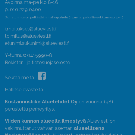
Avoinna ma-pe klo 8-16
p. 010 229 0400
(Puheluhinta on pelkästään matkapuhelu (mpm) tai paikallisverkkomaksu (pvm)
ilmoitukset@alueviesti.fi
toimitus@alueviesti.fi
etunimi.sukunimi@alueviesti.fi
Y-tunnus: 0415990-8
Rekisteri- ja tietosuojaseloste
Seuraa meitä
Hallitse evästeitä
Kustannusliike Aluelehdet Oy
on vuonna 1981
perustettu perheyritys.
Viiden kunnan alueella ilmestyvä
Alueviesti on
vakiinnuttanut vahvan aseman
alueellisena