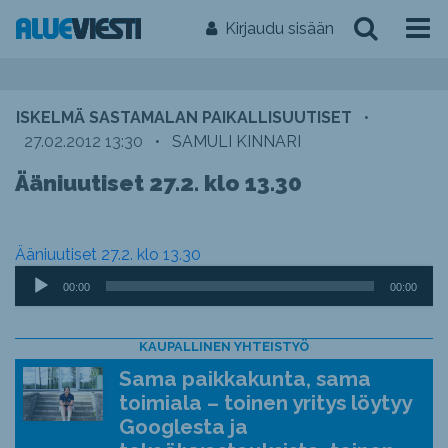
Kirjaudu sisään
ISKELMÄ SASTAMALAN PAIKALLISUUTISET
•
27.02.2012 13:30
•
SAMULI KINNARI
Ääniuutiset 27.2. klo 13.30
Ääniuutiset 27.2. klo 13.30
Äänitoistin
00:00
00:00
KAUPALLINEN YHTEISTYÖ
Sama paikkakunta, sama
toimiala – toinen yritys löytyy
Googlesta ja