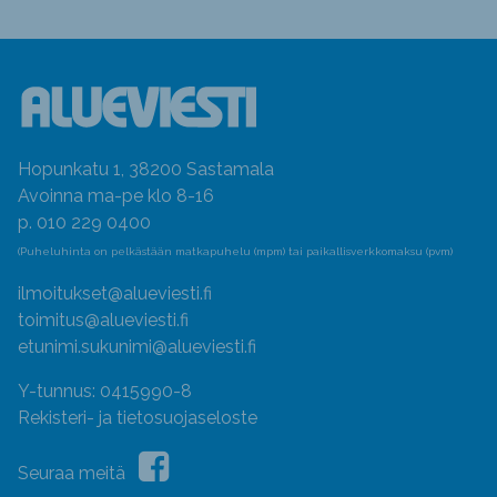
Hopunkatu 1, 38200 Sastamala
Avoinna ma-pe klo 8-16
p. 010 229 0400
(Puheluhinta on pelkästään matkapuhelu (mpm) tai paikallisverkkomaksu (pvm)
ilmoitukset@alueviesti.fi
toimitus@alueviesti.fi
etunimi.sukunimi@alueviesti.fi
Y-tunnus: 0415990-8
Rekisteri- ja tietosuojaseloste
Seuraa meitä