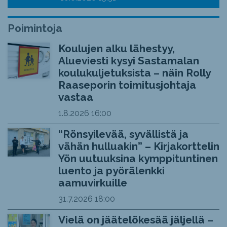
Poimintoja
Koulujen alku lähestyy,
Alueviesti kysyi Sastamalan
koulukuljetuksista – näin Rolly
Raaseporin toimitusjohtaja
vastaa
1.8.2026
16:00
“Rönsyilevää, syvällistä ja
vähän hulluakin” – Kirjakorttelin
Yön uutuuksina kymppituntinen
luento ja pyörälenkki
aamuvirkuille
31.7.2026
18:00
Vielä on jäätelökesää jäljellä –