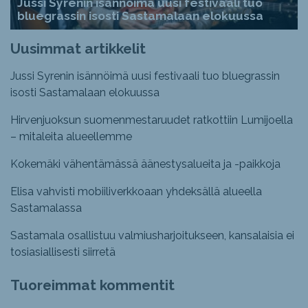
Jussi Syrenin isännöimä uusi festivaali tuo
bluegrassin isosti Sastamalaan elokuussa
Uusimmat artikkelit
Jussi Syrenin isännöimä uusi festivaali tuo bluegrassin
isosti Sastamalaan elokuussa
Hirvenjuoksun suomenmestaruudet ratkottiin Lumijoella
– mitaleita alueellemme
Kokemäki vähentämässä äänestysalueita ja -paikkoja
Elisa vahvisti mobiiliverkkoaan yhdeksällä alueella
Sastamalassa
Sastamala osallistuu valmiusharjoitukseen, kansalaisia ei
tosiasiallisesti siirretä
Tuoreimmat kommentit