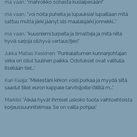
mä vaan.: "
mahroikko sohasta kusiaipesään!
"
mä vaan.: "
voi noita puheita ja lupauksia! lupaillaan mitä
sattuu mutta järki jäänyt siis maalaisjärki jonnekki...
"
mä vaan.: "
kuusniemi.turpeita ja timatteja ja mitä niitä
hyviä sarjoja oli,hyvä vertaus!!jes!
"
Jukka Matias Keskinen: "
Punkalaitumen kunnanjohtajan
virka on ollut tuulinen paikka. Odotukset ovat valitulla
itsellään tiet...
"
Kari Kaaja: "
Mielestäni kirkon voisi purkaa ja myydä siitä
saadut tiilet euron kappale tarvitsijoille (tiilillä m...
"
Markiisi: "
Älkää hyvät ihmiset uskoko tuota vaihtoehtoista
korjaussuunnitelmaa. Se on vailla pohjaa.
"