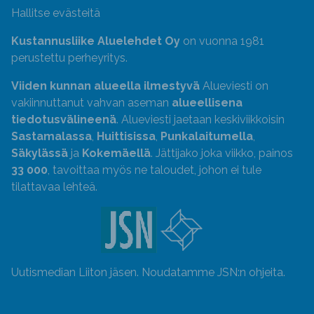
Hallitse evästeitä
Kustannusliike Aluelehdet Oy
on vuonna 1981
perustettu perheyritys.
Viiden kunnan alueella ilmestyvä
Alueviesti on
vakiinnuttanut vahvan aseman
alueellisena
tiedotusvälineenä
. Alueviesti jaetaan keskiviikkoisin
Sastamalassa
,
Huittisissa
,
Punkalaitumella
,
Säkylässä
ja
Kokemäellä
. Jättijako joka viikko, painos
33 000
, tavoittaa myös ne taloudet, johon ei tule
tilattavaa lehteä.
Uutismedian Liiton jäsen. Noudatamme JSN:n ohjeita.