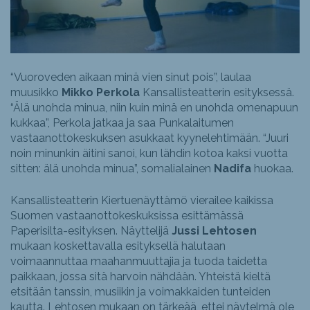
“Vuoroveden aikaan minä vien sinut pois”, laulaa
muusikko
Mikko Perkola
Kansallisteatterin esityksessä.
“Älä unohda minua, niin kuin minä en unohda omenapuun
kukkaa”, Perkola jatkaa ja saa Punkalaitumen
vastaanottokeskuksen asukkaat kyynelehtimään. “Juuri
noin minunkin äitini sanoi, kun lähdin kotoa kaksi vuotta
sitten: älä unohda minua”, somalialainen
Nadifa
huokaa.
Kansallisteatterin Kiertuenäyttämö vierailee kaikissa
Suomen vastaanottokeskuksissa esittämässä
Paperisilta-esityksen. Näyttelijä
Jussi Lehtosen
mukaan koskettavalla esityksellä halutaan
voimaannuttaa maahanmuuttajia ja tuoda taidetta
paikkaan, jossa sitä harvoin nähdään. Yhteistä kieltä
etsitään tanssin, musiikin ja voimakkaiden tunteiden
kautta. Lehtosen mukaan on tärkeää, ettei näytelmä ole