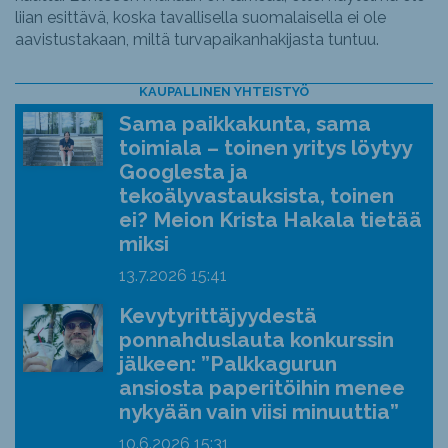
liian esittävä, koska tavallisella suomalaisella ei ole
aavistustakaan, miltä turvapaikanhakijasta tuntuu.
KAUPALLINEN YHTEISTYÖ
Sama paikkakunta, sama
toimiala – toinen yritys löytyy
Googlesta ja
tekoälyvastauksista, toinen
ei? Meion Krista Hakala tietää
miksi
13.7.2026
15:41
Kevytyrittäjyydestä
ponnahduslauta konkurssin
jälkeen: ”Palkkagurun
ansiosta paperitöihin menee
nykyään vain viisi minuuttia”
10.6.2026
15:31