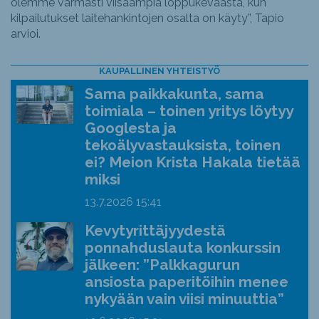
olemme varmasti viisaampia loppukeväästä, kun
kilpailutukset laitehankintojen osalta on käyty”, Tapio
arvioi.
KAUPALLINEN YHTEISTYÖ
Sama paikkakunta, sama
toimiala – toinen yritys löytyy
Googlesta ja
tekoälyvastauksista, toinen
ei? Meion Krista Hakala tietää
miksi
13.7.2026
15:41
Kevytyrittäjyydestä
ponnahduslauta konkurssin
jälkeen: ”Palkkagurun
ansiosta paperitöihin menee
nykyään vain viisi minuuttia”