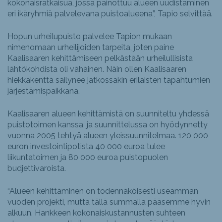
kokonaisratkaisua, jossa painottuu alueen uudistaminen
eri ikäryhmiä palvelevana puistoalueena”, Tapio selvittää.
Hopun urheilupuisto palvelee Tapion mukaan
nimenomaan urheilijoiden tarpeita, joten paine
Kaalisaaren kehittämiseen pelkästään urheilullisista
lähtökohdista oli vähäinen. Näin ollen Kaalisaaren
hiekkakenttä säilynee jatkossakin erilaisten tapahtumien
järjestämispaikkana.
Kaalisaaren alueen kehittämistä on suunniteltu yhdessä
puistotoimen kanssa, ja suunnittelussa on hyödynnetty
vuonna 2005 tehtyä alueen yleissuunnitelmaa. 120 000
euron investointipotista 40 000 euroa tulee
liikuntatoimen ja 80 000 euroa puistopuolen
budjettivaroista.
“Alueen kehittäminen on todennäköisesti useamman
vuoden projekti, mutta tällä summalla pääsemme hyvin
alkuun. Hankkeen kokonaiskustannusten suhteen