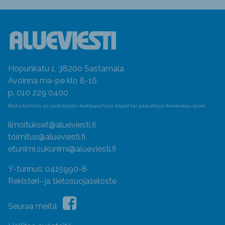
Hopunkatu 1, 38200 Sastamala
Avoinna ma-pe klo 8-16
p. 010 229 0400
(Puheluhinta on pelkästään matkapuhelu (mpm) tai paikallisverkkomaksu (pvm)
ilmoitukset@alueviesti.fi
toimitus@alueviesti.fi
etunimi.sukunimi@alueviesti.fi
Y-tunnus: 0415990-8
Rekisteri- ja tietosuojaseloste
Seuraa meitä