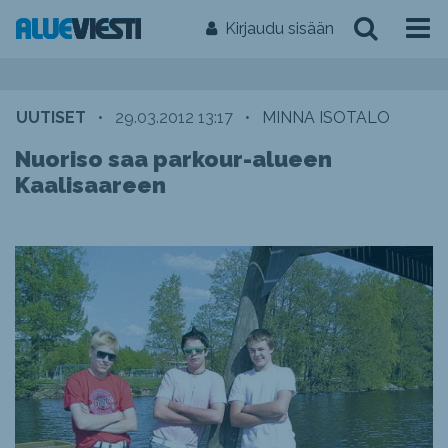
Kirjaudu sisään
UUTISET
•
29.03.2012 13:17
•
MINNA ISOTALO
Nuoriso saa parkour-alueen
Kaalisaareen