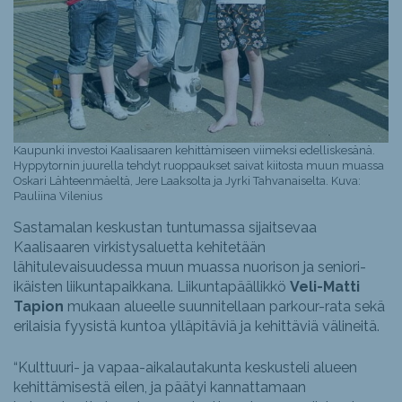
Kaupunki investoi Kaalisaaren kehittämiseen viimeksi edelliskesänä.
Hyppytornin juurella tehdyt ruoppaukset saivat kiitosta muun muassa
Oskari Lähteenmäeltä, Jere Laaksolta ja Jyrki Tahvanaiselta. Kuva:
Pauliina Vilenius
Sastamalan keskustan tuntumassa sijaitsevaa
Kaalisaaren virkistysaluetta kehitetään
lähitulevaisuudessa muun muassa nuorison ja seniori-
ikäisten liikuntapaikkana. Liikuntapäällikkö
Veli-Matti
Tapion
mukaan alueelle suunnitellaan parkour-rata sekä
erilaisia fyysistä kuntoa ylläpitäviä ja kehittäviä välineitä.
“Kulttuuri- ja vapaa-aikalautakunta keskusteli alueen
kehittämisestä eilen, ja päätyi kannattamaan