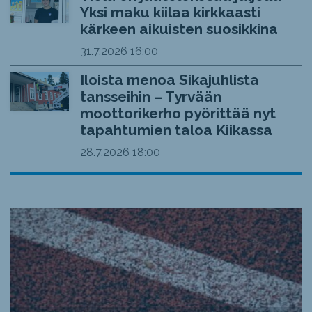
Yksi maku kiilaa kirkkaasti
kärkeen aikuisten suosikkina
31.7.2026
16:00
Iloista menoa Sikajuhlista
tansseihin – Tyrvään
moottorikerho pyörittää nyt
tapahtumien taloa Kiikassa
28.7.2026
18:00