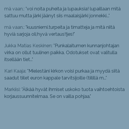
mä vaan.: "
voi noita puheita ja lupauksia! lupaillaan mitä
sattuu mutta järki jäänyt siis maalaisjärki jonnekki...
"
mä vaan.: "
kuusniemi.turpeita ja timatteja ja mitä niitä
hyviä sarjoja oli,hyvä vertaus!!jes!
"
Jukka Matias Keskinen: "
Punkalaitumen kunnanjohtajan
virka on ollut tuulinen paikka. Odotukset ovat valitulla
itsellään tiet...
"
Kari Kaaja: "
Mielestäni kirkon voisi purkaa ja myydä siitä
saadut tiilet euron kappale tarvitsijoille (tiilillä m...
"
Markiisi: "
Älkää hyvät ihmiset uskoko tuota vaihtoehtoista
korjaussuunnitelmaa. Se on vailla pohjaa.
"