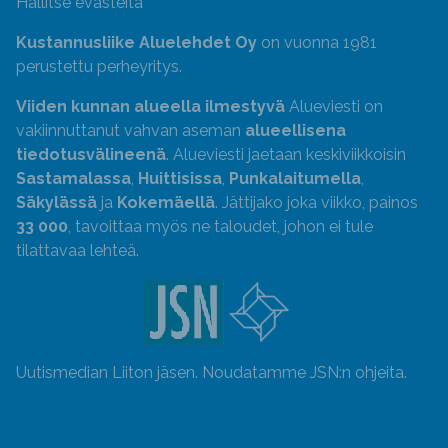
Hallitse evästeitä
Kustannusliike Aluelehdet Oy
on vuonna 1981
perustettu perheyritys.
Viiden kunnan alueella ilmestyvä
Alueviesti on
vakiinnuttanut vahvan aseman
alueellisena
tiedotusvälineenä
. Alueviesti jaetaan keskiviikkoisin
Sastamalassa
,
Huittisissa
,
Punkalaitumella
,
Säkylässä
ja
Kokemäellä
. Jättijako joka viikko, painos
33 000
, tavoittaa myös ne taloudet, johon ei tule
tilattavaa lehteä.
Uutismedian Liiton jäsen. Noudatamme JSN:n ohjeita.