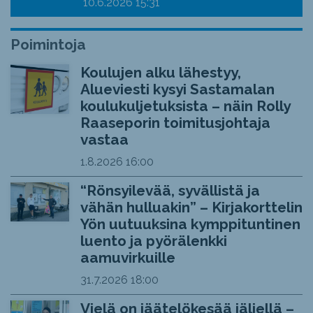
10.6.2026
15:31
Poimintoja
Koulujen alku lähestyy,
Alueviesti kysyi Sastamalan
koulukuljetuksista – näin Rolly
Raaseporin toimitusjohtaja
vastaa
1.8.2026
16:00
“Rönsyilevää, syvällistä ja
vähän hulluakin” – Kirjakorttelin
Yön uutuuksina kymppituntinen
luento ja pyörälenkki
aamuvirkuille
31.7.2026
18:00
Vielä on jäätelökesää jäljellä –