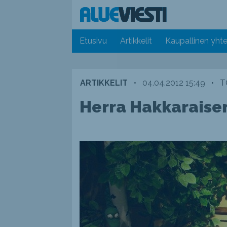
Etusivu
Artikkelit
Kaupallinen yhte
ARTIKKELIT
•
04.04.2012 15:49
•
T
Herra Hakkaraisen