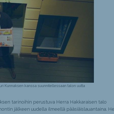
i Kunnaksen kanssa suunnitellessaan talon uutta
n tarinoihin perustuva Herra Hakkaraisen talo
ntin jälkeen uudella ilmeellä pääsiäislauantaina. He