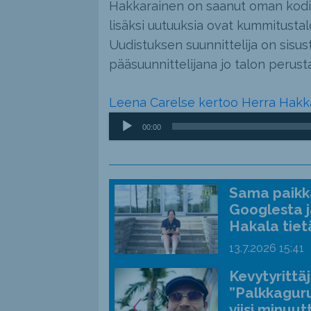
Hakkarainen on saanut oman kodin,
lisäksi uutuuksia ovat kummitustal
Uudistuksen suunnittelija on sisus
pääsuunnittelijana jo talon perus
Leena Carelse kertoo Herra Hakka
Äänitoistin
00:00
Sama paikka
Googlesta j
Hakala tiet
13.7.2026
15:41
Kevytyrittä
”Palkkaguru
viisi minuut