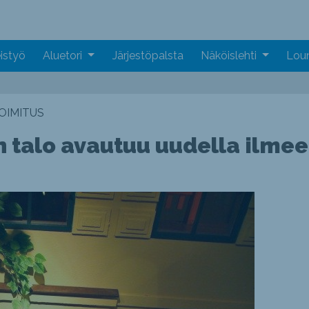
istyö
Aluetori
Järjestöpalsta
Näköislehti
Loun
OIMITUS
 talo avautuu uudella ilmee