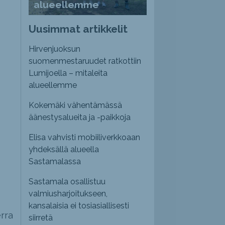
alueellemme
Uusimmat artikkelit
Hirvenjuoksun
suomenmestaruudet ratkottiin
Lumijoella – mitaleita
alueellemme
Kokemäki vähentämässä
äänestysalueita ja -paikkoja
Elisa vahvisti mobiiliverkkoaan
yhdeksällä alueella
Sastamalassa
Sastamala osallistuu
valmiusharjoitukseen,
kansalaisia ei tosiasiallisesti
rra
siirretä