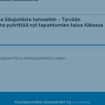
a Sikajuhlista tansseihin – Tyrvään
ho pyörittää nyt tapahtumien taloa Kiikassa
ääsee! Kiitos Hakkaraisentalon väelle.
Kustannusliike Aluelehdet Oy
on vuonna