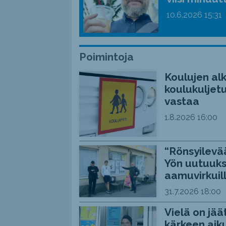
10.6.2026
15:31
Poimintoja
Koulujen alk
koulukuljetu
vastaa
1.8.2026
16:00
“Rönsyilevää
Yön uutuuks
aamuvirkuil
31.7.2026
18:00
Vielä on jää
kärkeen aiku