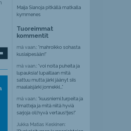
n
Maija Sianoja pitkällä matkalla
kymmenes
Tuoreimmat
kommentit
mä vaan.: "
mahroikko sohasta
inäppäimillä
kusiaipesään!
"
mä vaan.: "
voi noita puheita ja
lupauksia! lupaillaan mitä
sattuu mutta järki jäänyt siis
ät
maalaisjärki jonnekki...
"
a
nvoimakkuutta
mä vaan.: "
kuusniemi.turpeita ja
emmaksi
timatteja ja mitä niitä hyviä
sarjoja oli,hyvä vertaus!!jes!
"
emmäksi.
Jukka Matias Keskinen: