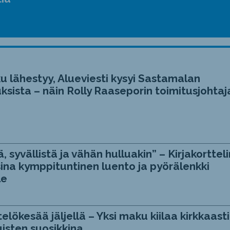
u lähestyy, Alueviesti kysyi Sastamalan
ksista – näin Rolly Raaseporin toimitusjohtaj
, syvällistä ja vähän hulluakin” – Kirjakortteli
ina kymppituntinen luento ja pyörälenkki
le
telökesää jäljellä – Yksi maku kiilaa kirkkaasti
isten suosikkina