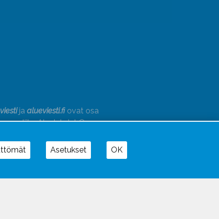
viesti
ja
alueviesti.fi
ovat osa
annusliike Aluelehdet Oy –
akonsernia, jonka tarjoaman
onaisuuden täydentävät
Alueradiot
ja
ättömät
Asetukset
OK
paino