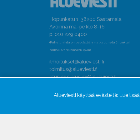
Hopunkatu 1, 38200 Sastamala
Avoinna ma-pe klo 8-16
p. 010 229 0400
(Puheluhinta on pelkästään matkapuhelu (mpm) tai
paikallisverkkomaksu (pvm)
ilmoitukset@alueviesti.fi
toimitus@alueviesti.fi
etunimi.sukunimi@alueviesti.fi
Y-tunnus: 0415990-8
Alueviesti käyttää evästeitä:
Lue lisä
Rekisteri- ja tietosuojaseloste
Seuraa meitä
Hallitse evästeitä