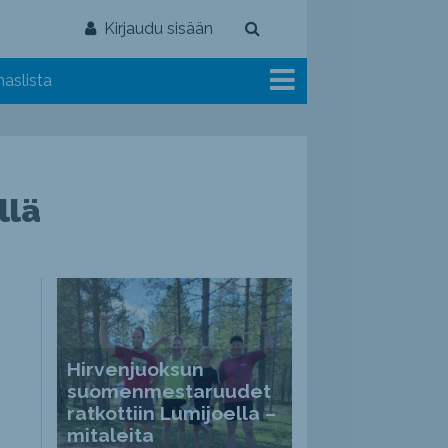
Kirjaudu sisään
aslista
llä
Hirvenjuoksun
suomenmestaruudet
ratkottiin Lumijoella –
mitaleita