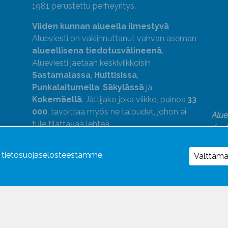
1981 perustettu perheyritys.
Viiden kunnan alueella ilmestyvä
Alueviesti on vakiinnuttanut vahvan aseman
alueellisena tiedotusvälineenä
.
Alueviesti jaetaan keskiviikkoisin
Sastamalassa
,
Huittisissa
,
Punkalaitumella
,
Säkylässä
ja
Kokemäellä
. Jättijako joka viikko, painos
33
000
, tavoittaa myös ne taloudet, johon ei
Alue
tule tilattavaa lehteä.
Kust
medi
kok
ä tietosuojaselosteestamme.
Välttäm
Alue
Uutismedian Liiton jäsen. Noudatamme
JSN:n ohjeita.