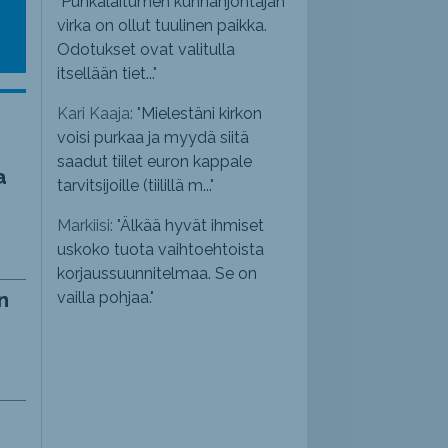
"
Punkalaitumen kunnanjohtajan
virka on ollut tuulinen paikka.
Odotukset ovat valitulla
itsellään tiet...
"
Kari Kaaja: "
Mielestäni kirkon
voisi purkaa ja myydä siitä
saadut tiilet euron kappale
a
tarvitsijoille (tiilillä m...
"
Markiisi: "
Älkää hyvät ihmiset
uskoko tuota vaihtoehtoista
korjaussuunnitelmaa. Se on
n
vailla pohjaa.
"