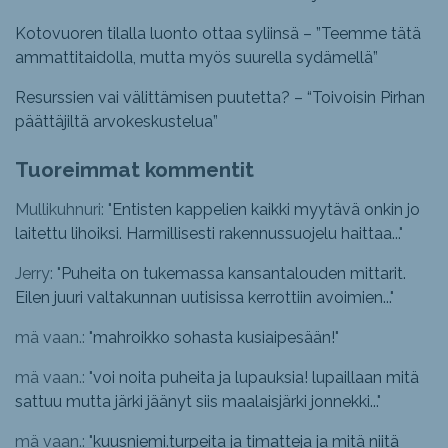
Kotovuoren tilalla luonto ottaa syliinsä – ”Teemme tätä
ammattitaidolla, mutta myös suurella sydämellä”
Resurssien vai välittämisen puutetta? – “Toivoisin Pirhan
päättäjiltä arvokeskustelua”
Tuoreimmat kommentit
Mullikuhnuri: "
Entisten kappelien kaikki myytävä onkin jo
laitettu lihoiksi. Harmillisesti rakennussuojelu haittaa...
"
Jerry: "
Puheita on tukemassa kansantalouden mittarit.
Eilen juuri valtakunnan uutisissa kerrottiin avoimien...
"
mä vaan.: "
mahroikko sohasta kusiaipesään!
"
mä vaan.: "
voi noita puheita ja lupauksia! lupaillaan mitä
sattuu mutta järki jäänyt siis maalaisjärki jonnekki...
"
mä vaan.: "
kuusniemi.turpeita ja timatteja ja mitä niitä