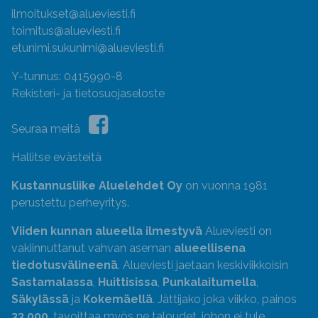
ilmoitukset@alueviesti.fi
toimitus@alueviesti.fi
etunimi.sukunimi@alueviesti.fi
Y-tunnus: 0415990-8
Rekisteri- ja tietosuojaseloste
Seuraa meitä
Hallitse evästeitä
Kustannusliike Aluelehdet Oy
on vuonna 1981
perustettu perheyritys.
Viiden kunnan alueella ilmestyvä
Alueviesti on
vakiinnuttanut vahvan aseman
alueellisena
tiedotusvälineenä
. Alueviesti jaetaan keskiviikkoisin
Sastamalassa
,
Huittisissa
,
Punkalaitumella
,
Säkylässä
ja
Kokemäellä
. Jättijako joka viikko, painos
33 000
, tavoittaa myös ne taloudet, johon ei tule