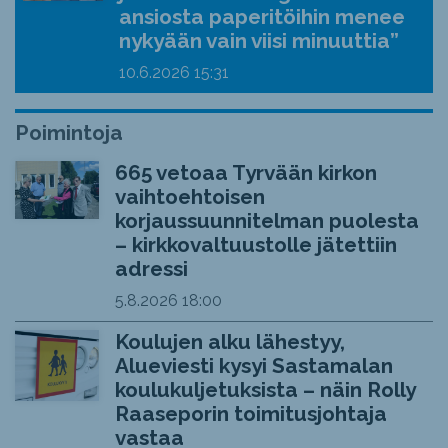
ansiosta paperitöihin menee
nykyään vain viisi minuuttia”
10.6.2026
15:31
Poimintoja
665 vetoaa Tyrvään kirkon
vaihtoehtoisen
korjaussuunnitelman puolesta
– kirkkovaltuustolle jätettiin
adressi
5.8.2026
18:00
Koulujen alku lähestyy,
Alueviesti kysyi Sastamalan
koulukuljetuksista – näin Rolly
Raaseporin toimitusjohtaja
vastaa