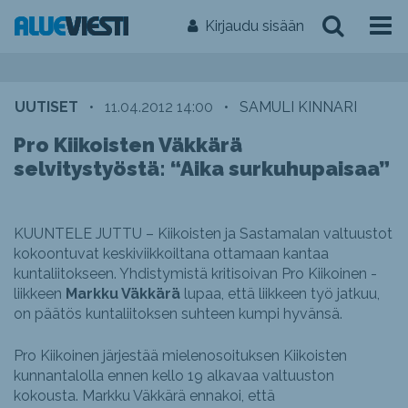
Kirjaudu sisään
UUTISET
•
11.04.2012 14:00
•
SAMULI KINNARI
Pro Kiikoisten Väkkärä
selvitystyöstä: “Aika surkuhupaisaa”
KUUNTELE JUTTU – Kiikoisten ja Sastamalan valtuustot
kokoontuvat keskiviikkoiltana ottamaan kantaa
kuntaliitokseen. Yhdistymistä kritisoivan Pro Kiikoinen -
liikkeen
Markku Väkkärä
lupaa, että liikkeen työ jatkuu,
on päätös kuntaliitoksen suhteen kumpi hyvänsä.
Pro Kiikoinen järjestää mielenosoituksen Kiikoisten
kunnantalolla ennen kello 19 alkavaa valtuuston
kokousta. Markku Väkkärä ennakoi, että