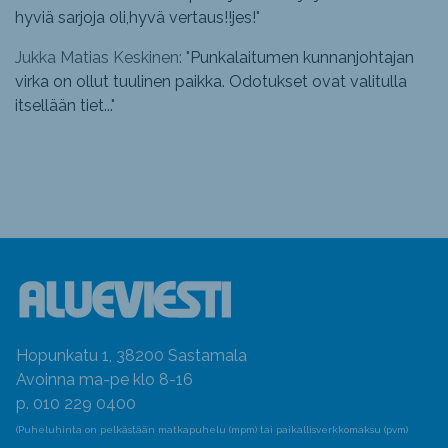
hyviä sarjoja oli,hyvä vertaus!!jes!
"
Jukka Matias Keskinen: "
Punkalaitumen kunnanjohtajan
virka on ollut tuulinen paikka. Odotukset ovat valitulla
itsellään tiet...
"
Hopunkatu 1, 38200 Sastamala
Avoinna ma-pe klo 8-16
p. 010 229 0400
(Puheluhinta on pelkästään matkapuhelu (mpm) tai paikallisverkkomaksu (pvm)