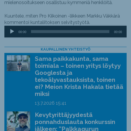
mielenosoitukseen osallistuu kymmeniä henkilöitä.
Kuuntele, miten Pro Kiikoinen -liikkeen Markku Väkkärä
kommentoi kuntaliitoksen selvitystyötä.
Äänitoistin
00:00
00:00
KAUPALLINEN YHTEISTYÖ
Sama paikkakunta, sama
toimiala – toinen yritys löytyy
Googlesta ja
tekoälyvastauksista, toinen
ei? Meion Krista Hakala tietää
miksi
13.7.2026
15:41
Kevytyrittäjyydestä
ponnahduslauta konkurssin
jälkeen: ”Palkkagurun