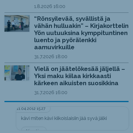
1.8.2026
16:00
“Rönsyilevää, syvällistä ja
vähän hulluakin” – Kirjakorttelin
Yön uutuuksina kymppituntinen
luento ja pyörälenkki
aamuvirkuille
31.7.2026
18:00
Vielä on jäätelökesää jäljellä –
Yksi maku kiilaa kirkkaasti
kärkeen aikuisten suosikkina
31.7.2026
16:00
11.04.2012 15:27
kävi miten kävi kiikoislaisiin jää syvä jälki
Nimetön