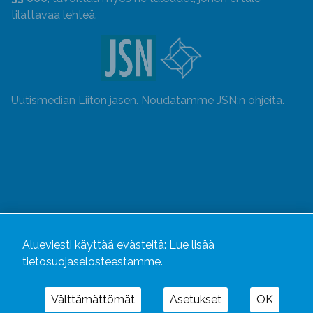
tilattavaa lehteä.
Uutismedian Liiton jäsen. Noudatamme JSN:n ohjeita.
Alueviesti käyttää evästeitä:
Lue lisää
tietosuojaselosteestamme.
Alueviesti
ja
alueviesti.fi
ovat osa Kustannusliike
Välttämättömät
Asetukset
OK
Aluelehdet Oy – mediakonsernia, jonka tarjoaman