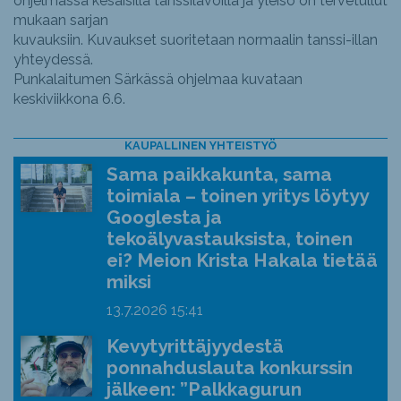
ohjelmassa kesäisillä tanssilavoilla ja yleisö on tervetullut
mukaan sarjan
kuvauksiin. Kuvaukset suoritetaan normaalin tanssi-illan
yhteydessä.
Punkalaitumen Särkässä ohjelmaa kuvataan
keskiviikkona 6.6.
KAUPALLINEN YHTEISTYÖ
Sama paikkakunta, sama
toimiala – toinen yritys löytyy
Googlesta ja
tekoälyvastauksista, toinen
ei? Meion Krista Hakala tietää
miksi
13.7.2026
15:41
Kevytyrittäjyydestä
ponnahduslauta konkurssin
jälkeen: ”Palkkagurun