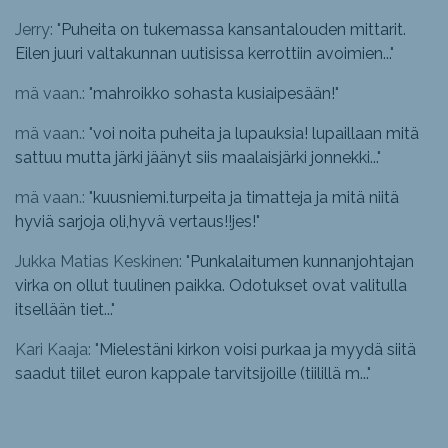
Jerry: "
Puheita on tukemassa kansantalouden mittarit.
Eilen juuri valtakunnan uutisissa kerrottiin avoimien...
"
mä vaan.: "
mahroikko sohasta kusiaipesään!
"
mä vaan.: "
voi noita puheita ja lupauksia! lupaillaan mitä
sattuu mutta järki jäänyt siis maalaisjärki jonnekki...
"
mä vaan.: "
kuusniemi.turpeita ja timatteja ja mitä niitä
hyviä sarjoja oli,hyvä vertaus!!jes!
"
Jukka Matias Keskinen: "
Punkalaitumen kunnanjohtajan
virka on ollut tuulinen paikka. Odotukset ovat valitulla
itsellään tiet...
"
Kari Kaaja: "
Mielestäni kirkon voisi purkaa ja myydä siitä
saadut tiilet euron kappale tarvitsijoille (tiilillä m...
"