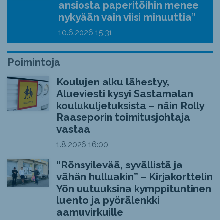
ansiosta paperitöihin menee
nykyään vain viisi minuuttia”
10.6.2026
15:31
Poimintoja
Koulujen alku lähestyy,
Alueviesti kysyi Sastamalan
koulukuljetuksista – näin Rolly
Raaseporin toimitusjohtaja
vastaa
1.8.2026
16:00
“Rönsyilevää, syvällistä ja
vähän hulluakin” – Kirjakorttelin
Yön uutuuksina kymppituntinen
luento ja pyörälenkki
aamuvirkuille