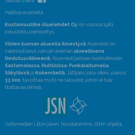
Seuraa meitä
Hallitse evästeitä
Kustannusliike Aluelehdet Oy
on vuonna 1981
perustettu perheyritys.
Viiden kunnan alueella ilmestyvä
Alueviesti on
vakiinnuttanut vahvan aseman
alueellisena
tiedotusvälineenä
. Alueviesti jaetaan keskiviikkoisin
Sastamalassa
,
Huittisissa
,
Punkalaitumella
,
Säkylässä
ja
Kokemäellä
. Jättijako joka viikko, painos
33 000
, tavoittaa myös ne taloudet, johon ei tule
tilattavaa lehteä.
Uutismedian Liiton jäsen. Noudatamme JSN:n ohjeita.