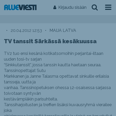
Kirjaudu sisään
•
20.04.2012 12:53
•
MAIJA LATVA
TV tanssit Särkässä kesäkuussa
TV2 tuo ensi kesänä kotikatsomoihin perjantai-iltaan
uuden tosi-tv sarjan
“Sinkkutanssit”, jossa tanssin kautta haetaan seuraa.
Tanssinopettajat Sutu
Markkanen ja Janne Talasma opettavat sinkuille erilaisia
tansseja, uutta ja
vanhaa. Tanssinopetuksen ohessa 12-osaisessa sarjassa
toivotaan syntyvän
kestävämpiäkin parisuhteita.
Tanssiharjoitusten ja treffien lisäksi kuvausryhmä vierailee
joka