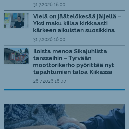
31.7.2026
18:00
Vielä on jäätelökesää jäljellä –
Yksi maku kiilaa kirkkaasti
kärkeen aikuisten suosikkina
31.7.2026
16:00
Iloista menoa Sikajuhlista
tansseihin – Tyrvään
moottorikerho pyörittää nyt
tapahtumien taloa Kiikassa
28.7.2026
18:00