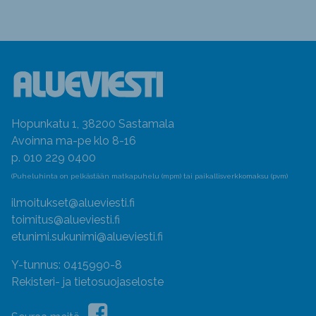
Hopunkatu 1, 38200 Sastamala
Avoinna ma-pe klo 8-16
p. 010 229 0400
(Puheluhinta on pelkästään matkapuhelu (mpm) tai paikallisverkkomaksu (pvm)
ilmoitukset@alueviesti.fi
toimitus@alueviesti.fi
etunimi.sukunimi@alueviesti.fi
Y-tunnus: 0415990-8
Rekisteri- ja tietosuojaseloste