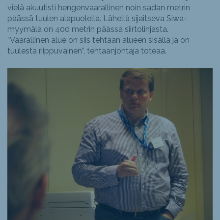
vielä akuutisti hengenvaarallinen noin sadan metrin
päässä tuulen alapuolella. Lähellä sijaitseva Siwa-
myymälä on 400 metrin päässä siirtolinjasta.
“Vaarallinen alue on siis tehtaan alueen sisällä ja on
tuulesta riippuvainen”, tehtaanjohtaja toteaa.