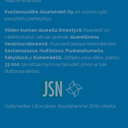
Hallitse evästeitä
Kustannusliike Aluelehdet Oy
on vuonna 1981
perustettu perheyritys.
Viiden kunnan alueella ilmestyvä
Alueviesti on
vakiinnuttanut vahvan aseman
alueellisena
tiedotusvälineenä
. Alueviesti jaetaan keskiviikkoisin
Sastamalassa
,
Huittisissa
,
Punkalaitumella
,
Säkylässä
ja
Kokemäellä
. Jättijako joka viikko, painos
33 000
, tavoittaa myös ne taloudet, johon ei tule
tilattavaa lehteä.
Uutismedian Liiton jäsen. Noudatamme JSN:n ohjeita.