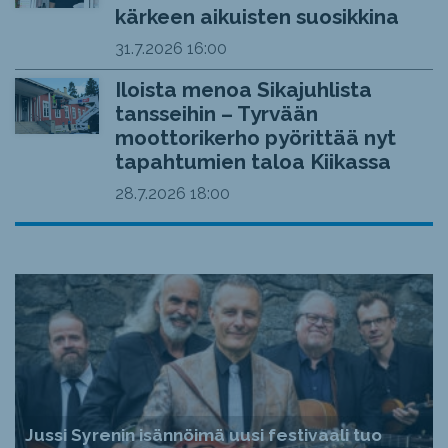
kärkeen aikuisten suosikkina
31.7.2026
16:00
Iloista menoa Sikajuhlista
tansseihin – Tyrvään
moottorikerho pyörittää nyt
tapahtumien taloa Kiikassa
28.7.2026
18:00
Jussi Syrenin isännöimä uusi festivaali tuo