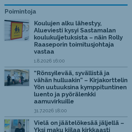
Poimintoja
Koulujen alku lähestyy,
Alueviesti kysyi Sastamalan
koulukuljetuksista – näin Rolly
Raaseporin toimitusjohtaja
vastaa
1.8.2026
16:00
“Rönsyilevää, syvällistä ja
vähän hulluakin” – Kirjakorttelin
Yön uutuuksina kymppituntinen
luento ja pyörälenkki
aamuvirkuille
31.7.2026
18:00
Vielä on jäätelökesää jäljellä –
Yksi maku kiilaa kirkkaasti