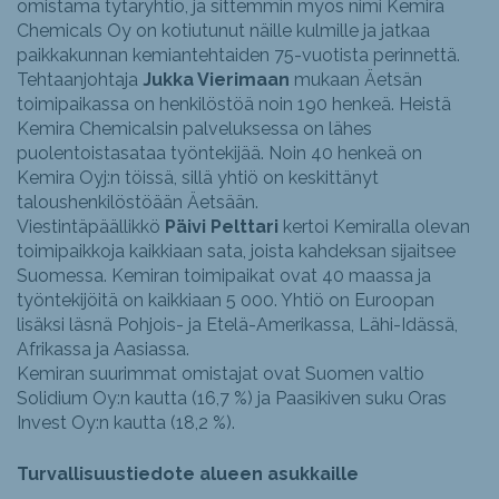
omistama tytäryhtiö, ja sittemmin myös nimi Kemira
Chemicals Oy on kotiutunut näille kulmille ja jatkaa
paikkakunnan kemiantehtaiden 75-vuotista perinnettä.
Tehtaanjohtaja
Jukka Vierimaan
mukaan Äetsän
toimipaikassa on henkilöstöä noin 190 henkeä. Heistä
Kemira Chemicalsin palveluksessa on lähes
puolentoistasataa työntekijää. Noin 40 henkeä on
Kemira Oyj:n töissä, sillä yhtiö on keskittänyt
taloushenkilöstöään Äetsään.
Viestintäpäällikkö
Päivi Pelttari
kertoi Kemiralla olevan
toimipaikkoja kaikkiaan sata, joista kahdeksan sijaitsee
Suomessa. Kemiran toimipaikat ovat 40 maassa ja
työntekijöitä on kaikkiaan 5 000. Yhtiö on Euroopan
lisäksi läsnä Pohjois- ja Etelä-Amerikassa, Lähi-Idässä,
Afrikassa ja Aasiassa.
Kemiran suurimmat omistajat ovat Suomen valtio
Solidium Oy:n kautta (16,7 %) ja Paasikiven suku Oras
Invest Oy:n kautta (18,2 %).
Turvallisuustiedote alueen asukkaille