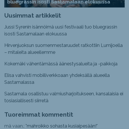
bluegrassin isosti Sastamalaan elokuussa
Uusimmat artikkelit
Jussi Syrenin isännöimä uusi festivaali tuo bluegrassin
isosti Sastamalaan elokuussa
Hirvenjuoksun suomenmestaruudet ratkottiin Lumijoella
– mitaleita alueellemme
Kokemäki vähentämässä äänestysalueita ja -paikkoja
Elisa vahvisti mobiiliverkkoaan yhdeksällä alueella
Sastamalassa
Sastamala osallistuu valmiusharjoitukseen, kansalaisia ei
tosiasiallisesti siirretä
Tuoreimmat kommentit
mä vaan.: "
mahroikko sohasta kusiaipesään!
"