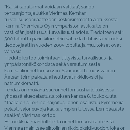
“Kaikki tapaturmat voidaan välttää”, sanoo
tehtaanjohtaja Jukka Vierimaa Kemiran
turvallisuusperiaatteiden keskeisimmästä ajatuksesta.
Kemira Chemicals Oy:n ympäristön asukkaille on
vastikään jaettu uusi turvallisuustiedote. Tiedotteen sai 1
500 taloutta parin kilometrin säteellä tehtaista. Viimeksi
tiedote jaettiin vuoden 2005 lopulla, ja muutokset ovat
vähäisiä.
Tiedote kertoo toimintaan liittyvistä turvallisuus- ja
ympäristönäkökohdista sekä varautumisesta
kemikaalionnettomuuksiin. Suuronnettomuusvaaran
Äetsän toimipaikalla aiheuttavat rikkidioksidi ja
natriumkloraatti.
Tehdas on mukana suuronnettomuusharjoituksessa
yhdessä aluepelastuslaitoksen kanssa 8. toukokuuta.
“Täällä on silloin iso harjoitus, johon osallistuu kymmeniä
pelastusajoneuvoja kaukaisimpien tullessa Lempäälästä
saakka”, Vierimaa kertoo.
Esimerkkinä mahdollisesta onnettomuustilanteesta
Vierimaa mainitsee siirtolinjan rikkidioksidivuodon, joka on