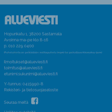
Hopunkatu 1, 38200 Sastamala
Avoinna ma-pe klo 8-16
p. 010 229 0400
(Puheluhinta on pelkästään matkapuhelu (mpm) tai paikallisverkkomaksu (pvm)
ilmoitukset@alueviesti.fi
toimitus@alueviesti.fi
etunimi.sukunimi@alueviesti.fi
Y-tunnus: 0415990-8
Rekisteri- ja tietosuojaseloste
Seuraa meitä