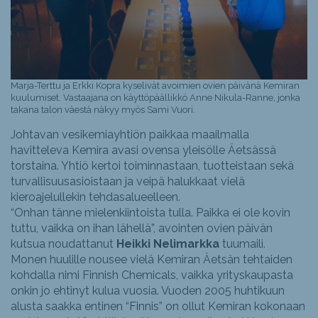
Marja-Terttu ja Erkki Kopra kyselivät avoimien ovien päivänä Kemiran
kuulumiset. Vastaajana on käyttöpäällikkö Anne Nikula-Ranne, jonka
takana talon väestä näkyy myös Sami Vuori.
Johtavan vesikemiayhtiön paikkaa maailmalla
havitteleva Kemira avasi ovensa yleisölle Äetsässä
torstaina. Yhtiö kertoi toiminnastaan, tuotteistaan sekä
turvallisuusasioistaan ja veipä halukkaat vielä
kieroajelullekin tehdasalueelleen.
“Onhan tänne mielenkiintoista tulla. Paikka ei ole kovin
tuttu, vaikka on ihan lähellä”, avointen ovien päivän
kutsua noudattanut
Heikki Nelimarkka
tuumaili.
Monen huulille nousee vielä Kemiran Äetsän tehtaiden
kohdalla nimi Finnish Chemicals, vaikka yrityskaupasta
onkin jo ehtinyt kulua vuosia. Vuoden 2005 huhtikuun
alusta saakka entinen “Finnis” on ollut Kemiran kokonaan