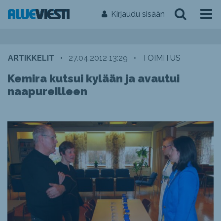
Kirjaudu sisään
ARTIKKELIT
•
27.04.2012 13:29
•
TOIMITUS
Kemira kutsui kylään ja avautui
naapureilleen