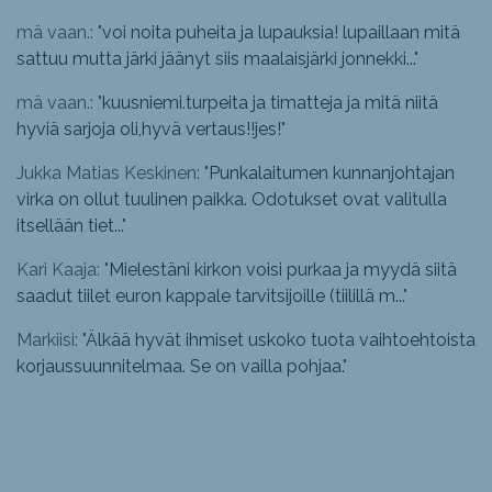
mä vaan.: "
voi noita puheita ja lupauksia! lupaillaan mitä
sattuu mutta järki jäänyt siis maalaisjärki jonnekki...
"
mä vaan.: "
kuusniemi.turpeita ja timatteja ja mitä niitä
hyviä sarjoja oli,hyvä vertaus!!jes!
"
Jukka Matias Keskinen: "
Punkalaitumen kunnanjohtajan
virka on ollut tuulinen paikka. Odotukset ovat valitulla
itsellään tiet...
"
Kari Kaaja: "
Mielestäni kirkon voisi purkaa ja myydä siitä
saadut tiilet euron kappale tarvitsijoille (tiilillä m...
"
Markiisi: "
Älkää hyvät ihmiset uskoko tuota vaihtoehtoista
korjaussuunnitelmaa. Se on vailla pohjaa.
"