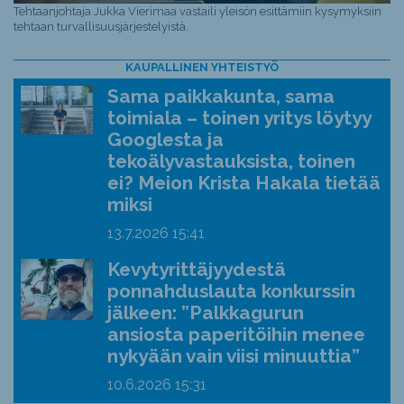
Tehtaanjohtaja Jukka Vierimaa vastaili yleisön esittämiin kysymyksiin
tehtaan turvallisuusjärjestelyistä.
KAUPALLINEN YHTEISTYÖ
Sama paikkakunta, sama
toimiala – toinen yritys löytyy
Googlesta ja
tekoälyvastauksista, toinen
ei? Meion Krista Hakala tietää
miksi
13.7.2026
15:41
Kevytyrittäjyydestä
ponnahduslauta konkurssin
jälkeen: ”Palkkagurun
ansiosta paperitöihin menee
nykyään vain viisi minuuttia”
10.6.2026
15:31