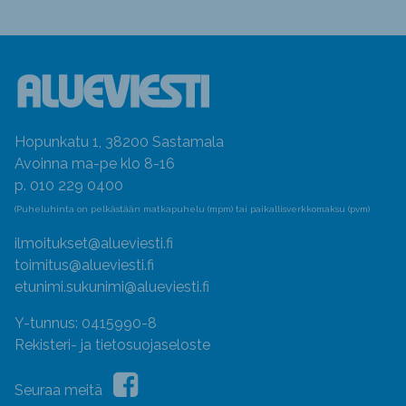
Hopunkatu 1, 38200 Sastamala
Avoinna ma-pe klo 8-16
p. 010 229 0400
(Puheluhinta on pelkästään matkapuhelu (mpm) tai paikallisverkkomaksu (pvm)
ilmoitukset@alueviesti.fi
toimitus@alueviesti.fi
etunimi.sukunimi@alueviesti.fi
Y-tunnus: 0415990-8
Rekisteri- ja tietosuojaseloste
Seuraa meitä