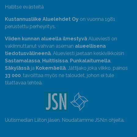
Hallitse evästeitä
Kustannusliike Aluelehdet Oy
on vuonna 1981
perustettu perheyritys.
Viiden kunnan alueella ilmestyvä
Alueviesti on
vakiinnuttanut vahvan aseman
alueellisena
tiedotusvälineenä
. Alueviesti jaetaan keskiviikkoisin
Sastamalassa
,
Huittisissa
,
Punkalaitumella
,
Säkylässä
ja
Kokemäellä
. Jättijako joka viikko, painos
33 000
, tavoittaa myös ne taloudet, johon ei tule
tilattavaa lehteä.
Uutismedian Liiton jäsen. Noudatamme JSN:n ohjeita.