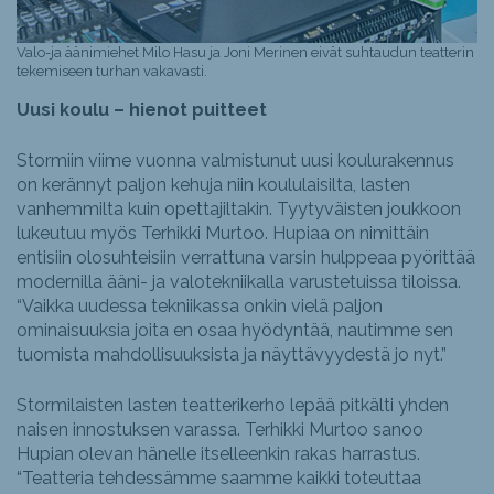
Valo-ja äänimiehet Milo Hasu ja Joni Merinen eivät suhtaudun teatterin
tekemiseen turhan vakavasti.
Uusi koulu – hienot puitteet
Stormiin viime vuonna valmistunut uusi koulurakennus
on kerännyt paljon kehuja niin koululaisilta, lasten
vanhemmilta kuin opettajiltakin. Tyytyväisten joukkoon
lukeutuu myös Terhikki Murtoo. Hupiaa on nimittäin
entisiin olosuhteisiin verrattuna varsin hulppeaa pyörittää
modernilla ääni- ja valotekniikalla varustetuissa tiloissa.
“Vaikka uudessa tekniikassa onkin vielä paljon
ominaisuuksia joita en osaa hyödyntää, nautimme sen
tuomista mahdollisuuksista ja näyttävyydestä jo nyt.”
Stormilaisten lasten teatterikerho lepää pitkälti yhden
naisen innostuksen varassa. Terhikki Murtoo sanoo
Hupian olevan hänelle itselleenkin rakas harrastus.
“Teatteria tehdessämme saamme kaikki toteuttaa