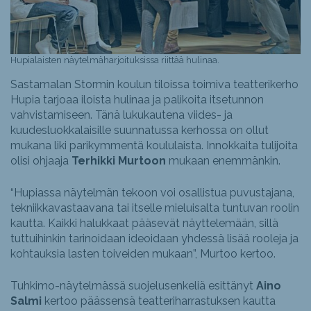
Hupialaisten näytelmäharjoituksissa riittää hulinaa.
Sastamalan Stormin koulun tiloissa toimiva teatterikerho
Hupia tarjoaa iloista hulinaa ja palikoita itsetunnon
vahvistamiseen. Tänä lukukautena viides- ja
kuudesluokkalaisille suunnatussa kerhossa on ollut
mukana liki parikymmentä koululaista. Innokkaita tulijoita
olisi ohjaaja
Terhikki Murtoon
mukaan enemmänkin.
“Hupiassa näytelmän tekoon voi osallistua puvustajana,
tekniikkavastaavana tai itselle mieluisalta tuntuvan roolin
kautta. Kaikki halukkaat pääsevät näyttelemään, sillä
tuttuihinkin tarinoidaan ideoidaan yhdessä lisää rooleja ja
kohtauksia lasten toiveiden mukaan”, Murtoo kertoo.
Tuhkimo-näytelmässä suojelusenkeliä esittänyt
Aino
Salmi
kertoo päässensä teatteriharrastuksen kautta