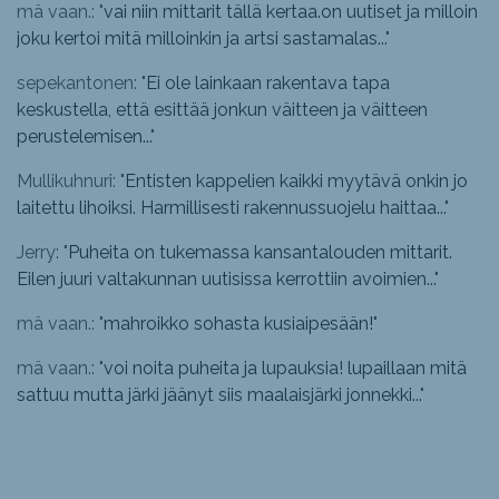
mä vaan.: "
vai niin mittarit tällä kertaa.on uutiset ja milloin
joku kertoi mitä milloinkin ja artsi sastamalas...
"
sepekantonen: "
Ei ole lainkaan rakentava tapa
keskustella, että esittää jonkun väitteen ja väitteen
perustelemisen...
"
Mullikuhnuri: "
Entisten kappelien kaikki myytävä onkin jo
laitettu lihoiksi. Harmillisesti rakennussuojelu haittaa...
"
Jerry: "
Puheita on tukemassa kansantalouden mittarit.
Eilen juuri valtakunnan uutisissa kerrottiin avoimien...
"
mä vaan.: "
mahroikko sohasta kusiaipesään!
"
mä vaan.: "
voi noita puheita ja lupauksia! lupaillaan mitä
sattuu mutta järki jäänyt siis maalaisjärki jonnekki...
"