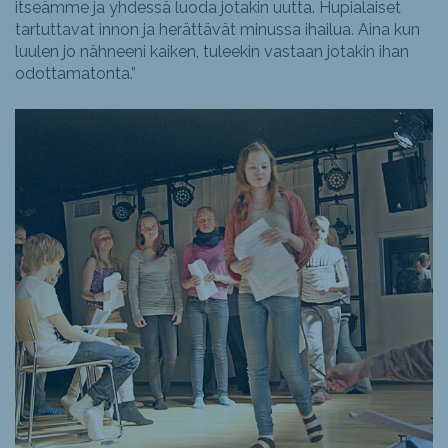
itseämme ja yhdessä luoda jotakin uutta. Hupialaiset
tartuttavat innon ja herättävät minussa ihailua. Aina kun
luulen jo nähneeni kaiken, tuleekin vastaan jotakin ihan
odottamatonta.”