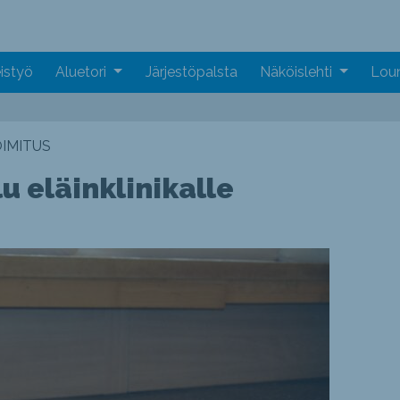
istyö
Aluetori
Järjestöpalsta
Näköislehti
Loun
IMITUS
u eläinklinikalle