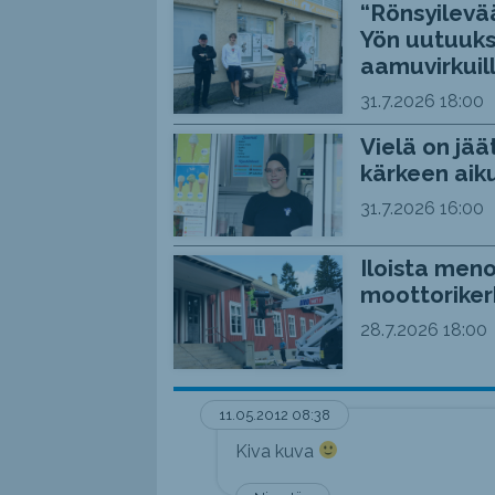
“Rönsyilevää
Yön uutuuks
aamuvirkuil
31.7.2026
18:00
Vielä on jää
kärkeen aiku
31.7.2026
16:00
Iloista meno
moottoriker
28.7.2026
18:00
11.05.2012 08:38
Kiva kuva