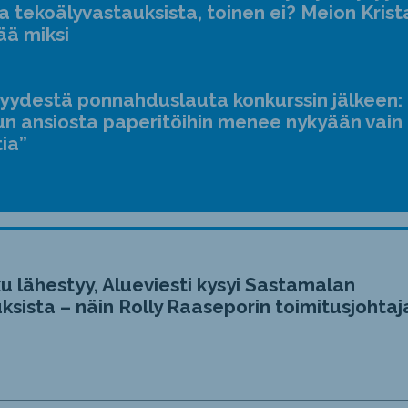
a tekoälyvastauksista, toinen ei? Meion Krist
ää miksi
jyydestä ponnahduslauta konkurssin jälkeen:
n ansiosta paperitöihin menee nykyään vain
tia”
u lähestyy, Alueviesti kysyi Sastamalan
ksista – näin Rolly Raaseporin toimitusjohtaj