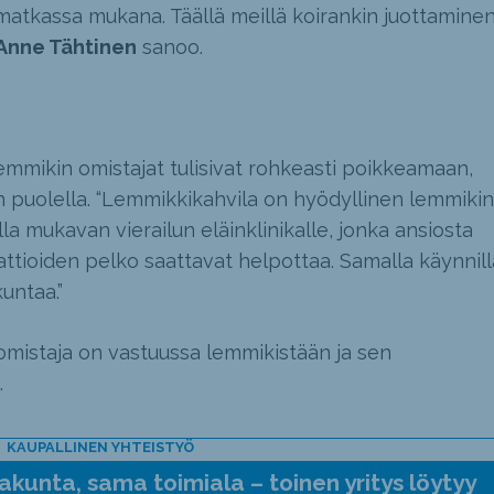
 matkassa mukana. Täällä meillä koirankin juottamine
Anne Tähtinen
sanoo.
emmikin omistajat tulisivat rohkeasti poikkeamaan,
in puolella. “Lemmikkikahvila on hyödyllinen lemmikin
la mukavan vierailun eläinklinikalle, jonka ansiosta
attioiden pelko saattavat helpottaa. Samalla käynnill
untaa.”
 omistaja on vastuussa lemmikistään ja sen
.
KAUPALLINEN YHTEISTYÖ
kunta, sama toimiala – toinen yritys löytyy