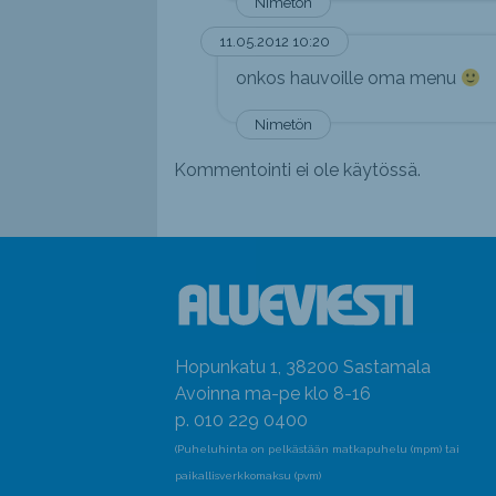
Nimetön
11.05.2012 10:20
onkos hauvoille oma menu
Nimetön
Kommentointi ei ole käytössä.
Hopunkatu 1, 38200 Sastamala
Avoinna ma-pe klo 8-16
p. 010 229 0400
(Puheluhinta on pelkästään matkapuhelu (mpm) tai
paikallisverkkomaksu (pvm)