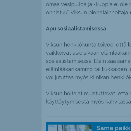
omaa vesipulloa ja -kuppia ei ole
onnistuu”, Viksun pieneläinhoitaja
Apu sosiaalistamisessa
Viksun henkilökunta toivoo, että l
vaikkeivät asioisikaan eläinlääkär
sosiaalistamisessa. Eläin saa samal
eläinlääkärikammo tai liukkaiden l
voi jututtaa myös klinikan henkilök
Viksun hoitajat muistuttavat, että
käyttäytymisestä myös kahvilassa
Sama paikka