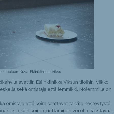
kkupalaan. Kuva: Eläinklinikka Viksu
vila avattiin Eläinklinikka Viksun tiloihin viikko
oleskella sekä omistaja että lemmikki. Molemmille on
kä omistaja että koira saattavat tarvita nesteytystä
nen asia kuin koiran juottaminen voi olla haastavaa, 