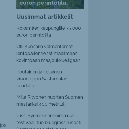
euron perintötila
Uusimmat artikkelit
Kokemäen kaupungille 75 000
euron perintötila
Olli Kunnarin valmentamat
lentopallomiehet maailmaan
kovimpaan maajoukkueliigaan
Poutainen ja kesäinen
viikonloppu Sastamalan
seudulla
Milla Ritvonen nuorten Suomen
mestariksi 400 metrillä
Jussi Syrenin isännöimä uusi
festivaali tuo bluegrassin isosti
jos