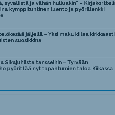
, syvällistä ja vähän hulluakin” – Kirjakortteli
ina kymppituntinen luento ja pyörälenkki
le
telökesää jäljellä – Yksi maku kiilaa kirkkaasti
isten suosikkina
a Sikajuhlista tansseihin – Tyrvään
ho pyörittää nyt tapahtumien taloa Kiikassa