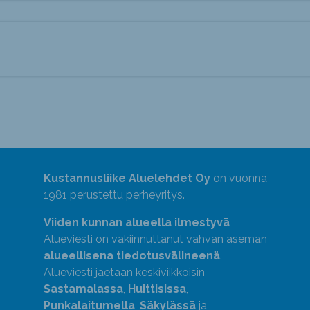
Kustannusliike Aluelehdet Oy
on vuonna
1981 perustettu perheyritys.
Viiden kunnan alueella ilmestyvä
Alueviesti on vakiinnuttanut vahvan aseman
alueellisena tiedotusvälineenä
.
Alueviesti jaetaan keskiviikkoisin
Sastamalassa
,
Huittisissa
,
Punkalaitumella
,
Säkylässä
ja