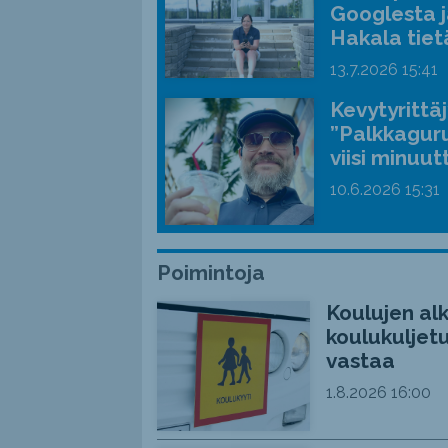
Googlesta j
Hakala tiet
13.7.2026
15:41
Kevytyrittä
”Palkkaguru
viisi minuut
10.6.2026
15:31
Poimintoja
Koulujen alk
koulukuljetu
vastaa
1.8.2026
16:00