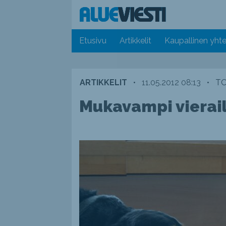
Etusivu
Artikkelit
Kaupallinen yhte
ARTIKKELIT
•
11.05.2012 08:13
•
TO
Mukavampi vierail