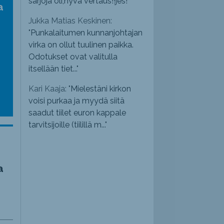
sarjoja oli,hyvä vertaus!!jes!
"
a
Jukka Matias Keskinen:
"
Punkalaitumen kunnanjohtajan
virka on ollut tuulinen paikka.
Odotukset ovat valitulla
itsellään tiet...
"
Kari Kaaja: "
Mielestäni kirkon
voisi purkaa ja myydä siitä
saadut tiilet euron kappale
tarvitsijoille (tiilillä m...
"
a