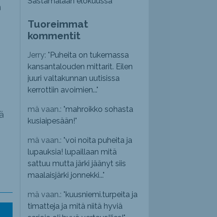
Sastamalaan elokuussa
n
Tuoreimmat
kommentit
Jerry: "
Puheita on tukemassa
kansantalouden mittarit. Eilen
juuri valtakunnan uutisissa
kerrottiin avoimien...
"
mä vaan.: "
mahroikko sohasta
ä
kusiaipesään!
"
mä vaan.: "
voi noita puheita ja
lupauksia! lupaillaan mitä
sattuu mutta järki jäänyt siis
maalaisjärki jonnekki...
"
mä vaan.: "
kuusniemi.turpeita ja
timatteja ja mitä niitä hyviä