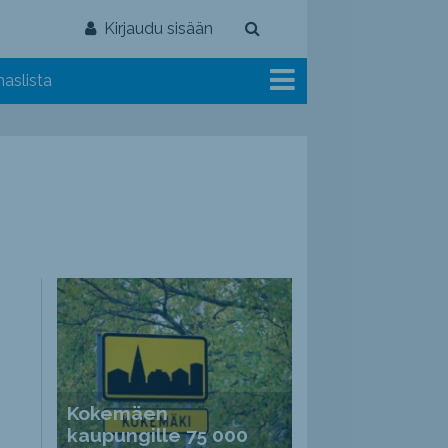
Kirjaudu sisään
aslista
Kokemäen
kaupungille 75 000