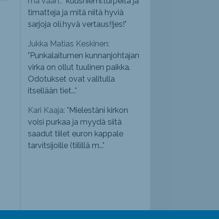
mä vaan.: "
kuusniemi.turpeita ja
timatteja ja mitä niitä hyviä
sarjoja oli,hyvä vertaus!!jes!
"
Jukka Matias Keskinen:
"
Punkalaitumen kunnanjohtajan
virka on ollut tuulinen paikka.
Odotukset ovat valitulla
itsellään tiet...
"
Kari Kaaja: "
Mielestäni kirkon
voisi purkaa ja myydä siitä
saadut tiilet euron kappale
tarvitsijoille (tiilillä m...
"