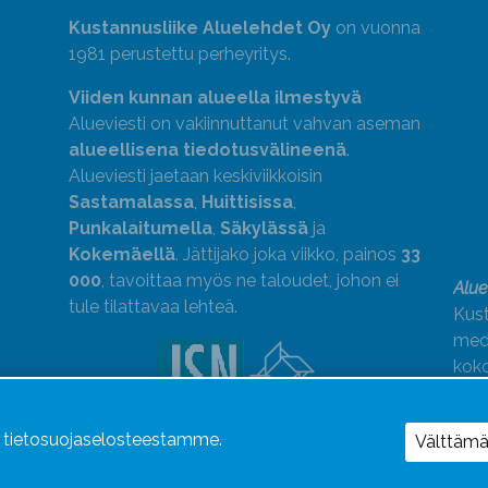
Kustannusliike Aluelehdet Oy
on vuonna
1981 perustettu perheyritys.
Viiden kunnan alueella ilmestyvä
Alueviesti on vakiinnuttanut vahvan aseman
alueellisena tiedotusvälineenä
.
Alueviesti jaetaan keskiviikkoisin
Sastamalassa
,
Huittisissa
,
Punkalaitumella
,
Säkylässä
ja
Kokemäellä
. Jättijako joka viikko, painos
33
000
, tavoittaa myös ne taloudet, johon ei
Alue
tule tilattavaa lehteä.
Kust
medi
kok
Alue
ä tietosuojaselosteestamme.
Uutismedian Liiton jäsen. Noudatamme
Välttäm
JSN:n ohjeita.