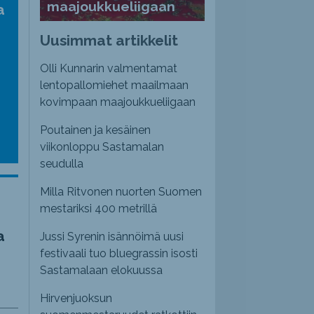
maajoukkueliigaan
a
Uusimmat artikkelit
Olli Kunnarin valmentamat
lentopallomiehet maailmaan
kovimpaan maajoukkueliigaan
Poutainen ja kesäinen
viikonloppu Sastamalan
seudulla
Milla Ritvonen nuorten Suomen
mestariksi 400 metrillä
a
Jussi Syrenin isännöimä uusi
festivaali tuo bluegrassin isosti
Sastamalaan elokuussa
Hirvenjuoksun