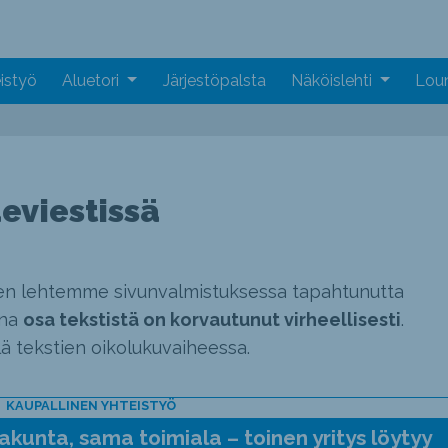
istyö
Aluetori
Järjestöpalsta
Näköislehti
Loun
eviestissä
n lehtemme sivunvalmistuksessa tapahtunutta
ena
osa tekstistä on korvautunut virheellisesti
.
lä tekstien oikolukuvaiheessa.
KAUPALLINEN YHTEISTYÖ
kunta, sama toimiala – toinen yritys löytyy