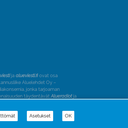
viesti
ja
alueviesti.fi
ovat osa
annusliike Aluelehdet Oy –
akonsernia, jonka tarjoaman
onaisuuden täydentävät
Alueradiot
ja
paino
ättömät
Asetukset
OK