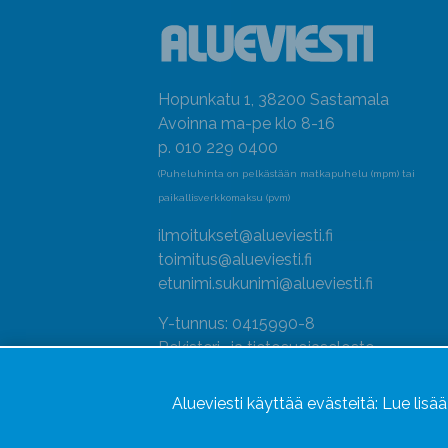
Hopunkatu 1, 38200 Sastamala
Avoinna ma-pe klo 8-16
p. 010 229 0400
(Puheluhinta on pelkästään matkapuhelu (mpm) tai
paikallisverkkomaksu (pvm)
ilmoitukset@alueviesti.fi
toimitus@alueviesti.fi
etunimi.sukunimi@alueviesti.fi
Y-tunnus: 0415990-8
Rekisteri- ja tietosuojaseloste
Seuraa meitä
Alueviesti käyttää evästeitä:
Lue lisä
Hallitse evästeitä