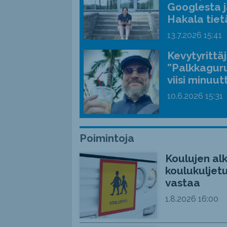
Googlesta j
Hakala tiet
13.7.2026
15:41
Kevytyrittä
”Palkkaguru
viisi minuut
10.6.2026
15:31
Poimintoja
Koulujen alk
koulukuljetu
vastaa
1.8.2026
16:00