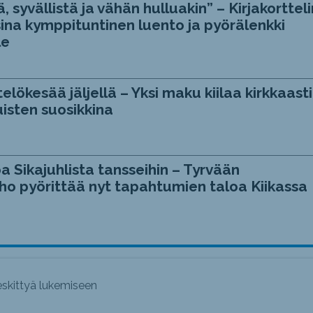
, syvällistä ja vähän hulluakin” – Kirjakortteli
ina kymppituntinen luento ja pyörälenkki
le
telökesää jäljellä – Yksi maku kiilaa kirkkaasti
isten suosikkina
a Sikajuhlista tansseihin – Tyrvään
ho pyörittää nyt tapahtumien taloa Kiikassa
keskittyä lukemiseen