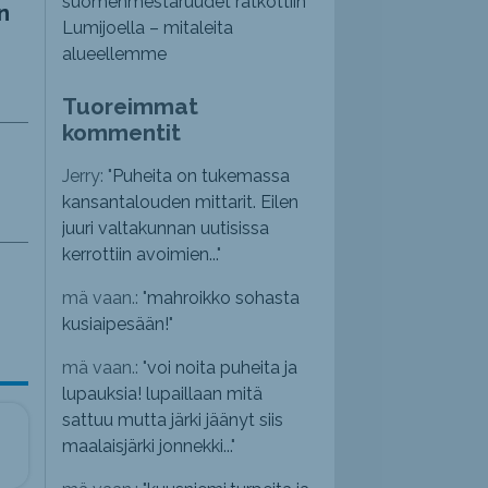
suomenmestaruudet ratkottiin
n
Lumijoella – mitaleita
alueellemme
Tuoreimmat
kommentit
Jerry: "
Puheita on tukemassa
kansantalouden mittarit. Eilen
juuri valtakunnan uutisissa
kerrottiin avoimien...
"
mä vaan.: "
mahroikko sohasta
kusiaipesään!
"
mä vaan.: "
voi noita puheita ja
lupauksia! lupaillaan mitä
sattuu mutta järki jäänyt siis
maalaisjärki jonnekki...
"