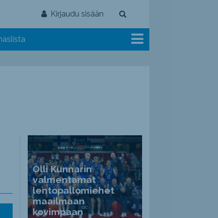
Kirjaudu sisään
aslista
Olli Kunnarin
valmentamat
lentopallomiehet
maailmaan
kovimpaan