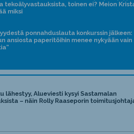
a tekoälyvastauksista, toinen ei? Meion Krist
ää miksi
jyydestä ponnahduslauta konkurssin jälkeen:
n ansiosta paperitöihin menee nykyään vain
tia”
u lähestyy, Alueviesti kysyi Sastamalan
ksista – näin Rolly Raaseporin toimitusjohtaj