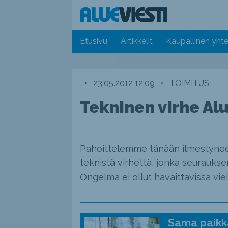
Etusivu
Artikkelit
Kaupallinen yhte
•
23.05.2012 12:09
•
TOIMITUS
Tekninen virhe Alu
Pahoittelemme tänään ilmestynee
teknistä virhettä, jonka seurauks
Ongelma ei ollut havaittavissa vie
Sama paikka