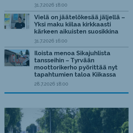
31.7.2026
18:00
Vielä on jäätelökesää jäljellä –
Yksi maku kiilaa kirkkaasti
kärkeen aikuisten suosikkina
31.7.2026
16:00
Iloista menoa Sikajuhlista
tansseihin – Tyrvään
moottorikerho pyörittää nyt
tapahtumien taloa Kiikassa
28.7.2026
18:00