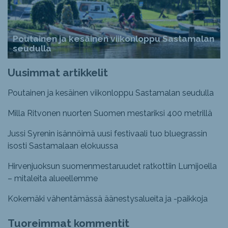
Poutainen ja kesäinen viikonloppu Sastamalan
seudulla
Uusimmat artikkelit
Poutainen ja kesäinen viikonloppu Sastamalan seudulla
Milla Ritvonen nuorten Suomen mestariksi 400 metrillä
Jussi Syrenin isännöimä uusi festivaali tuo bluegrassin
isosti Sastamalaan elokuussa
Hirvenjuoksun suomenmestaruudet ratkottiin Lumijoella
– mitaleita alueellemme
Kokemäki vähentämässä äänestysalueita ja -paikkoja
Tuoreimmat kommentit