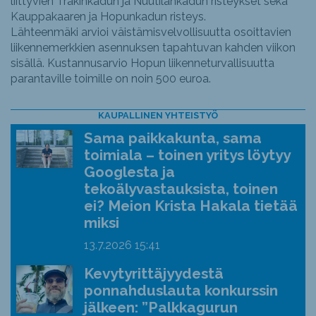
liittyvien Trakinkadun ja Nuutilankadun risteykset sekä
Kauppakaaren ja Hopunkadun risteys.
Lähteenmäki arvioi väistämisvelvollisuutta osoittavien
liikennemerkkien asennuksen tapahtuvan kahden viikon
sisällä. Kustannusarvio Hopun liikenneturvallisuutta
parantaville toimille on noin 500 euroa.
KAUPALLINEN YHTEISTYÖ
Sama paikkakunta, sama
toimiala – toinen yritys löytyy
Googlesta ja
tekoälyvastauksista, toinen
ei? Meion Krista Hakala tietää
miksi
13.7.2026
15:41
Kevytyrittäjyydestä
ponnahduslauta konkurssin
jälkeen: ”Palkkagurun