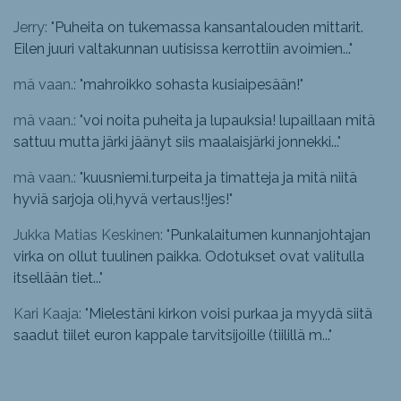
Jerry: "
Puheita on tukemassa kansantalouden mittarit.
Eilen juuri valtakunnan uutisissa kerrottiin avoimien...
"
mä vaan.: "
mahroikko sohasta kusiaipesään!
"
mä vaan.: "
voi noita puheita ja lupauksia! lupaillaan mitä
sattuu mutta järki jäänyt siis maalaisjärki jonnekki...
"
mä vaan.: "
kuusniemi.turpeita ja timatteja ja mitä niitä
hyviä sarjoja oli,hyvä vertaus!!jes!
"
Jukka Matias Keskinen: "
Punkalaitumen kunnanjohtajan
virka on ollut tuulinen paikka. Odotukset ovat valitulla
itsellään tiet...
"
Kari Kaaja: "
Mielestäni kirkon voisi purkaa ja myydä siitä
saadut tiilet euron kappale tarvitsijoille (tiilillä m...
"