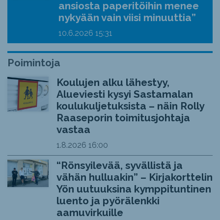
ansiosta paperitöihin menee
nykyään vain viisi minuuttia”
10.6.2026
15:31
Poimintoja
Koulujen alku lähestyy,
Alueviesti kysyi Sastamalan
koulukuljetuksista – näin Rolly
Raaseporin toimitusjohtaja
vastaa
1.8.2026
16:00
“Rönsyilevää, syvällistä ja
vähän hulluakin” – Kirjakorttelin
Yön uutuuksina kymppituntinen
luento ja pyörälenkki
aamuvirkuille