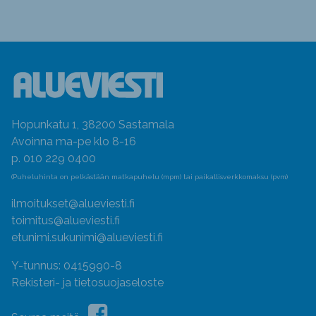
Hopunkatu 1, 38200 Sastamala
Avoinna ma-pe klo 8-16
p. 010 229 0400
(Puheluhinta on pelkästään matkapuhelu (mpm) tai paikallisverkkomaksu (pvm)
ilmoitukset@alueviesti.fi
toimitus@alueviesti.fi
etunimi.sukunimi@alueviesti.fi
Y-tunnus: 0415990-8
Rekisteri- ja tietosuojaseloste