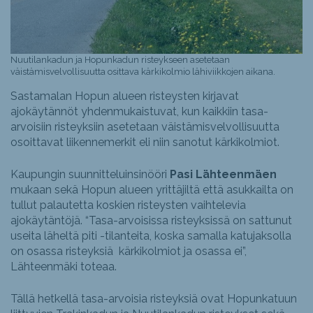
Nuutilankadun ja Hopunkadun risteykseen asetetaan
väistämisvelvollisuutta osittava kärkikolmio lähiviikkojen aikana.
Sastamalan Hopun alueen risteysten kirjavat
ajokäytännöt yhdenmukaistuvat, kun kaikkiin tasa-
arvoisiin risteyksiin asetetaan väistämisvelvollisuutta
osoittavat liikennemerkit eli niin sanotut kärkikolmiot.
Kaupungin suunnitteluinsinööri
Pasi Lähteenmäen
mukaan sekä Hopun alueen yrittäjiltä että asukkailta on
tullut palautetta koskien risteysten vaihtelevia
ajokäytäntöjä. “Tasa-arvoisissa risteyksissä on sattunut
useita läheltä piti -tilanteita, koska samalla katujaksolla
on osassa risteyksiä kärkikolmiot ja osassa ei”,
Lähteenmäki toteaa.
Tällä hetkellä tasa-arvoisia risteyksiä ovat Hopunkatuun