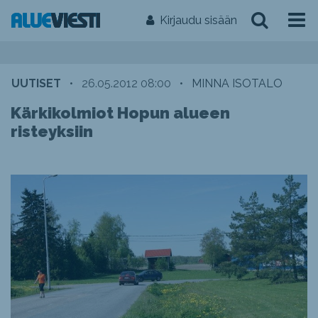
Kirjaudu sisään
UUTISET
•
26.05.2012 08:00
•
MINNA ISOTALO
Kärkikolmiot Hopun alueen
risteyksiin