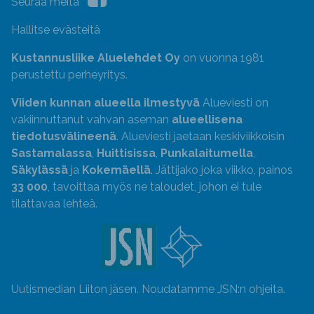
Seuraa meitä
Hallitse evästeitä
Kustannusliike Aluelehdet Oy
on vuonna 1981
perustettu perheyritys.
Viiden kunnan alueella ilmestyvä
Alueviesti on
vakiinnuttanut vahvan aseman
alueellisena
tiedotusvälineenä
. Alueviesti jaetaan keskiviikkoisin
Sastamalassa
,
Huittisissa
,
Punkalaitumella
,
Säkylässä
ja
Kokemäellä
. Jättijako joka viikko, painos
33 000
, tavoittaa myös ne taloudet, johon ei tule
tilattavaa lehteä.
Uutismedian Liiton jäsen. Noudatamme JSN:n ohjeita.