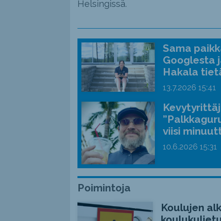
Helsingissä.
Sama paikka
Googlesta j
Hakala tiet
13.7.2026
15:41
Kevytyrittä
”Palkkaguru
viisi minuut
10.6.2026
15:31
Poimintoja
Koulujen alk
koulukuljetu