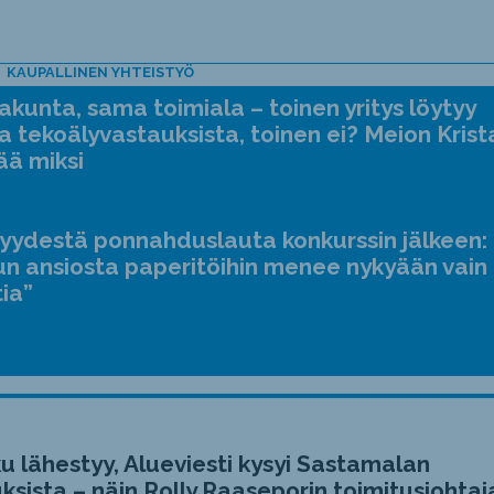
KAUPALLINEN YHTEISTYÖ
kunta, sama toimiala – toinen yritys löytyy
a tekoälyvastauksista, toinen ei? Meion Krist
ää miksi
jyydestä ponnahduslauta konkurssin jälkeen:
n ansiosta paperitöihin menee nykyään vain
tia”
u lähestyy, Alueviesti kysyi Sastamalan
ksista – näin Rolly Raaseporin toimitusjohtaj