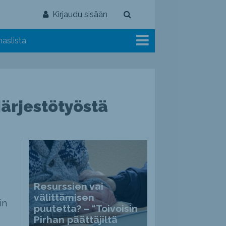
Kirjaudu sisään
aslista
järjestötyöstä
Resurssien vai
välittämisen
in
puutetta? – “Toivoisin
Pirhan päättäjiltä