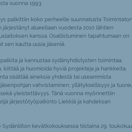
esta vuonna 1993.
 palkittiin koko perheelle suunnatusta Toimintaton
n järjestänyt alueellaan vuodesta 2010 lähtien
uslaitoksen kanssa. Osallistuminen tapahtumaan on
ut sen kautta uusia jäseniä.
 palkita ja kannustaa sydänyhdistysten toimintaa.
 kiittää ja huomioida hyviä projekteja ja hankkeita.
inta sisältää aineksia yhdestä tai useammista
 jäsenpohjan vahvistaminen, yllätyksellisyys ja tuoreu
s sekä yleistettävyys. Tänä vuonna myönnettiin
eljä järjestötyöpalkinto Liekkiä ja kahdeksan
le Sydänliiton kevätkokouksessa tiistaina 29. toukoku