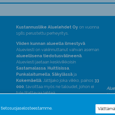
Kustannusliike Aluelehdet Oy
on vuonna
1981 perustettu perheyritys.
Viiden kunnan alueella ilmestyvä
Alueviesti on vakiinnuttanut vahvan aseman
alueellisena tiedotusvälineenä
.
Alueviesti jaetaan keskiviikkoisin
Sastamalassa
,
Huittisissa
,
Punkalaitumella
,
Säkylässä
ja
Kokemäellä
. Jättijako joka viikko, painos
33
000
, tavoittaa myös ne taloudet, johon ei
Alue
tule tilattavaa lehteä.
Kust
medi
kok
ä tietosuojaselosteestamme.
Välttäm
Alue