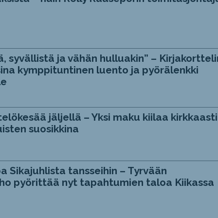
, syvällistä ja vähän hulluakin” – Kirjakortteli
ina kymppituntinen luento ja pyörälenkki
le
telökesää jäljellä – Yksi maku kiilaa kirkkaasti
isten suosikkina
a Sikajuhlista tansseihin – Tyrvään
ho pyörittää nyt tapahtumien taloa Kiikassa