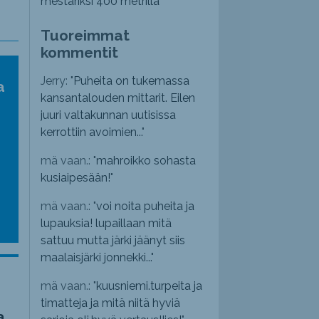
mestariksi 400 metrillä
Tuoreimmat
kommentit
Jerry: "
Puheita on tukemassa
a
kansantalouden mittarit. Eilen
juuri valtakunnan uutisissa
kerrottiin avoimien...
"
mä vaan.: "
mahroikko sohasta
kusiaipesään!
"
mä vaan.: "
voi noita puheita ja
lupauksia! lupaillaan mitä
sattuu mutta järki jäänyt siis
maalaisjärki jonnekki...
"
mä vaan.: "
kuusniemi.turpeita ja
timatteja ja mitä niitä hyviä
a