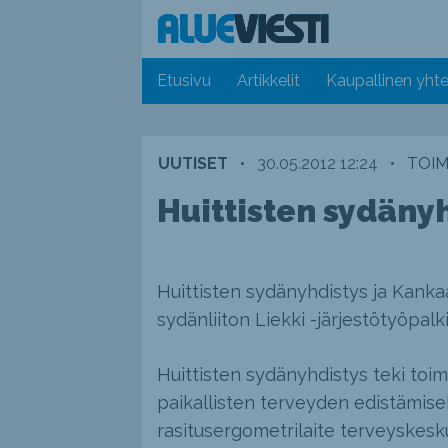
Etusivu
Artikkelit
Kaupallinen yhte
UUTISET
•
30.05.2012 12:24
•
TOIM
Huittisten sydänyh
Huittisten sydänyhdistys ja Kank
sydänliiton Liekki -järjestötyöpalki
Huittisten sydänyhdistys teki toi
paikallisten terveyden edistämisek
rasitusergometrilaite terveyskesku