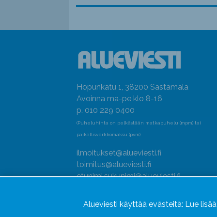
Hopunkatu 1, 38200 Sastamala
Avoinna ma-pe klo 8-16
p. 010 229 0400
(Puheluhinta on pelkästään matkapuhelu (mpm) tai
paikallisverkkomaksu (pvm)
ilmoitukset@alueviesti.fi
toimitus@alueviesti.fi
etunimi.sukunimi@alueviesti.fi
Y-tunnus: 0415990-8
Alueviesti käyttää evästeitä:
Lue lisä
Rekisteri- ja tietosuojaseloste