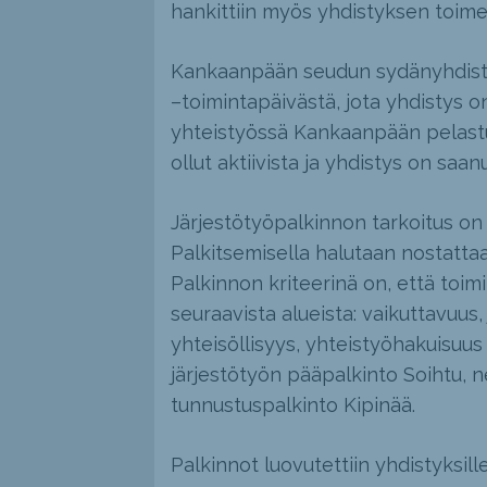
hankittiin myös yhdistyksen toim
Kankaanpään seudun sydänyhdistys
–toimintapäivästä, jota yhdistys o
yhteistyössä Kankaanpään pelast
ollut aktiivista ja yhdistys on saan
Järjestötyöpalkinnon tarkoitus on
Palkitsemisella halutaan nostattaa,
Palkinnon kriteerinä on, että toim
seuraavista alueista: vaikuttavuus,
yhteisöllisyys, yhteistyöhakuisuu
järjestötyön pääpalkinto Soihtu, n
tunnustuspalkinto Kipinää.
Palkinnot luovutettiin yhdistyksil