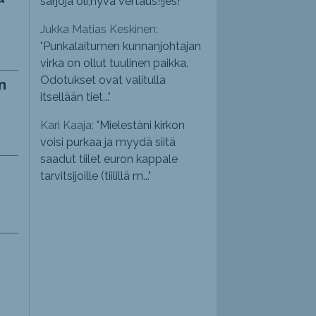
sarjoja oli,hyvä vertaus!!jes!
"
Jukka Matias Keskinen:
"
Punkalaitumen kunnanjohtajan
virka on ollut tuulinen paikka.
Odotukset ovat valitulla
n
itsellään tiet...
"
Kari Kaaja: "
Mielestäni kirkon
voisi purkaa ja myydä siitä
saadut tiilet euron kappale
tarvitsijoille (tiilillä m...
"