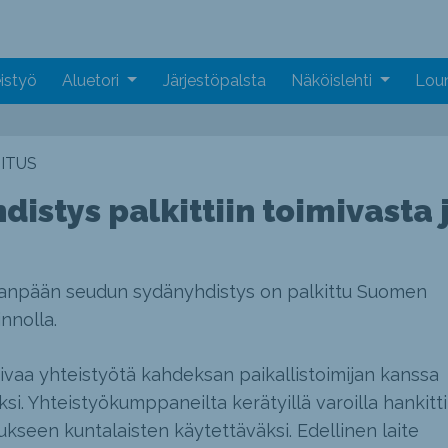
istyö
Aluetori
Järjestöpalsta
Näköislehti
Loun
ITUS
distys palkittiin toimivasta 
aanpään seudun sydänyhdistys on palkittu Suomen
nnolla.
mivaa yhteistyötä kahdeksan paikallistoimijan kanssa
si. Yhteistyökumppaneilta kerätyillä varoilla hankitti
kseen kuntalaisten käytettäväksi. Edellinen laite