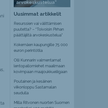
arvokeskustelua”
Uusimmat artikkelit
ni
Resurssien vai välittämisen
puutetta? – “Toivoisin Pirhan
päättäjiltä arvokeskustelua”
Kokemäen kaupungille 75 000
euron perintötila
Olli Kunnarin valmentamat
lentopallomiehet maailmaan
s,
kovimpaan maajoukkueliigaan
Poutainen ja kesäinen
viikonloppu Sastamalan
seudulla
Milla Ritvonen nuorten Suomen
uta