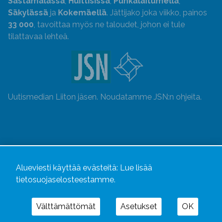
Sastamalassa
,
Huittisissa
,
Punkalaitumella
,
Säkylässä
ja
Kokemäellä
. Jättijako joka viikko, painos
33 000
, tavoittaa myös ne taloudet, johon ei tule
tilattavaa lehteä.
Uutismedian Liiton jäsen. Noudatamme JSN:n ohjeita.
Alueviesti käyttää evästeitä:
Lue lisää
tietosuojaselosteestamme.
Välttämättömät
Asetukset
OK