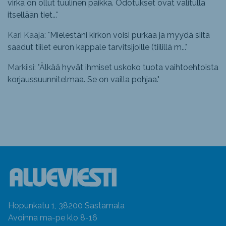
virka on ollut tuulinen paikka. Odotukset ovat valitulla
itsellään tiet...
"
Kari Kaaja: "
Mielestäni kirkon voisi purkaa ja myydä siitä
saadut tiilet euron kappale tarvitsijoille (tiilillä m...
"
Markiisi: "
Älkää hyvät ihmiset uskoko tuota vaihtoehtoista
korjaussuunnitelmaa. Se on vailla pohjaa.
"
Hopunkatu 1, 38200 Sastamala
Avoinna ma-pe klo 8-16