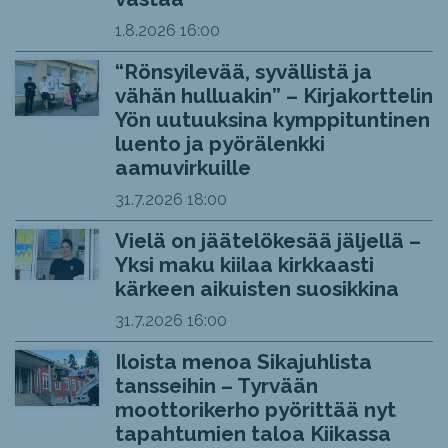
1.8.2026
16:00
“Rönsyilevää, syvällistä ja
vähän hulluakin” – Kirjakorttelin
Yön uutuuksina kymppituntinen
luento ja pyörälenkki
aamuvirkuille
31.7.2026
18:00
Vielä on jäätelökesää jäljellä –
Yksi maku kiilaa kirkkaasti
kärkeen aikuisten suosikkina
31.7.2026
16:00
Iloista menoa Sikajuhlista
tansseihin – Tyrvään
moottorikerho pyörittää nyt
tapahtumien taloa Kiikassa