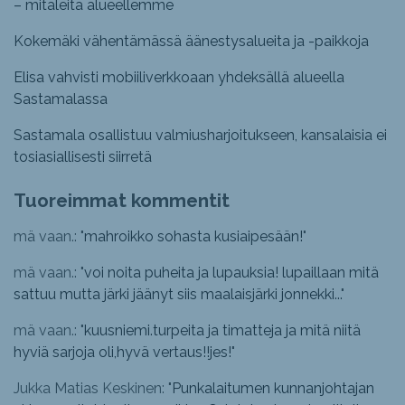
– mitaleita alueellemme
Kokemäki vähentämässä äänestysalueita ja -paikkoja
Elisa vahvisti mobiiliverkkoaan yhdeksällä alueella
Sastamalassa
Sastamala osallistuu valmiusharjoitukseen, kansalaisia ei
tosiasiallisesti siirretä
Tuoreimmat kommentit
mä vaan.: "
mahroikko sohasta kusiaipesään!
"
mä vaan.: "
voi noita puheita ja lupauksia! lupaillaan mitä
sattuu mutta järki jäänyt siis maalaisjärki jonnekki...
"
mä vaan.: "
kuusniemi.turpeita ja timatteja ja mitä niitä
hyviä sarjoja oli,hyvä vertaus!!jes!
"
Jukka Matias Keskinen: "
Punkalaitumen kunnanjohtajan