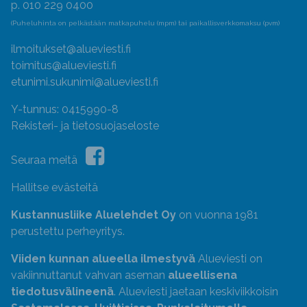
p. 010 229 0400
(Puheluhinta on pelkästään matkapuhelu (mpm) tai paikallisverkkomaksu (pvm)
ilmoitukset@alueviesti.fi
toimitus@alueviesti.fi
etunimi.sukunimi@alueviesti.fi
Y-tunnus: 0415990-8
Rekisteri- ja tietosuojaseloste
Seuraa meitä
Hallitse evästeitä
Kustannusliike Aluelehdet Oy
on vuonna 1981
perustettu perheyritys.
Viiden kunnan alueella ilmestyvä
Alueviesti on
vakiinnuttanut vahvan aseman
alueellisena
tiedotusvälineenä
. Alueviesti jaetaan keskiviikkoisin