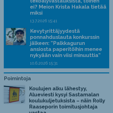
tekoälyvastauksista, toinen
ei? Meion Krista Hakala tietää
miksi
13.7.2026
15:41
Kevytyrittäjyydestä
ponnahduslauta konkurssin
jälkeen: ”Palkkagurun
ansiosta paperitöihin menee
nykyään vain viisi minuuttia”
10.6.2026
15:31
Poimintoja
Koulujen alku lähestyy,
Alueviesti kysyi Sastamalan
koulukuljetuksista – näin Rolly
Raaseporin toimitusjohtaja
vastaa