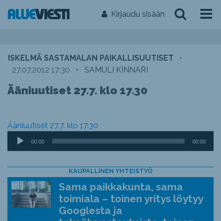
Kirjaudu sisään
ISKELMÄ SASTAMALAN PAIKALLISUUTISET
•
27.07.2012 17:30
•
SAMULI KINNARI
Ääniuutiset 27.7. klo 17.30
Ääniuutiset 27.7. klo 17.30
Äänitoistin
00:00
00:00
KAUPALLINEN YHTEISTYÖ
Sama paikkakunta, sama
toimiala – toinen yritys löytyy
Googlesta ja