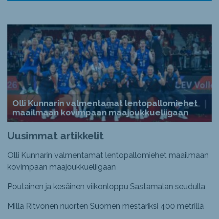
Olli Kunnarin valmentamat lentopallomiehet
maailmaan kovimpaan maajoukkueliigaan
Uusimmat artikkelit
Olli Kunnarin valmentamat lentopallomiehet maailmaan
kovimpaan maajoukkueliigaan
Poutainen ja kesäinen viikonloppu Sastamalan seudulla
Milla Ritvonen nuorten Suomen mestariksi 400 metrillä