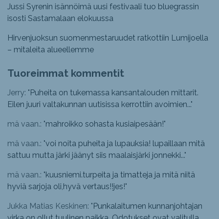
Jussi Syrenin isännöimä uusi festivaali tuo bluegrassin
isosti Sastamalaan elokuussa
Hirvenjuoksun suomenmestaruudet ratkottiin Lumijoella
– mitaleita alueellemme
Tuoreimmat kommentit
Jerry: "
Puheita on tukemassa kansantalouden mittarit.
Eilen juuri valtakunnan uutisissa kerrottiin avoimien...
"
mä vaan.: "
mahroikko sohasta kusiaipesään!
"
mä vaan.: "
voi noita puheita ja lupauksia! lupaillaan mitä
sattuu mutta järki jäänyt siis maalaisjärki jonnekki...
"
mä vaan.: "
kuusniemi.turpeita ja timatteja ja mitä niitä
hyviä sarjoja oli,hyvä vertaus!!jes!
"
Jukka Matias Keskinen: "
Punkalaitumen kunnanjohtajan
virka on ollut tuulinen paikka. Odotukset ovat valitulla