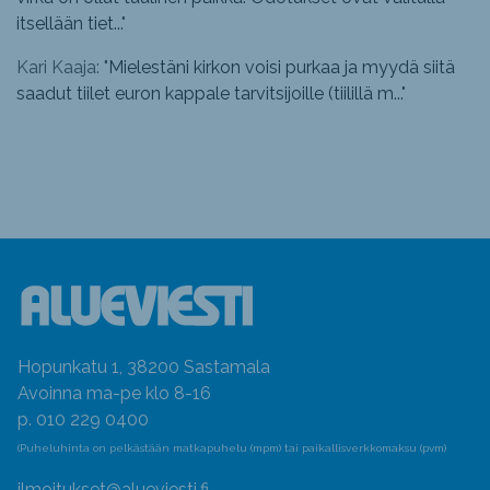
itsellään tiet...
"
Kari Kaaja: "
Mielestäni kirkon voisi purkaa ja myydä siitä
saadut tiilet euron kappale tarvitsijoille (tiilillä m...
"
Hopunkatu 1, 38200 Sastamala
Avoinna ma-pe klo 8-16
p. 010 229 0400
(Puheluhinta on pelkästään matkapuhelu (mpm) tai paikallisverkkomaksu (pvm)
ilmoitukset@alueviesti.fi