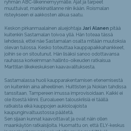
ryhmän ABC-liikennemyymälle. Ajat ja tarpeet
muuttuivat, markkinatilanne niin ikään. Roismalan
risteykseen ei aakkosten alkua saatu.
Keskon pirkanmaalainen aluejohtaja
Jari Alanen
pitää
kuitenkin Sastamalan toivoa yllä. Hän toteaa tässä
lehdessä, ettei näe Sastamalan osalta mitään muutoksia
olevan tulossa. Kesko toteuttaa kauppapaikkahankkeet,
joihin se on sitoutunut. Hän lisäksi sanoo odottavansa
rauhassa korkeimman hallinto-oikeuden ratkaisua
Marttilan liikekeskuksen kaavavalituksesta.
Sastamalassa huoli kaupparakentamisen etenemisestä
on kuitenkin aina aiheellinen. Huittisten ja Nokian tahdissa
tanssitaan, Tampereen imussa improvisoidaan. Kaikki ei
ole itsestä kiinni. Euroalueen talouskriisiä ei täällä
ratkaista eikä kauppojen aukioloajoista
kaupunginvaltuustossa päätetä.
Sen sijaan kunnat kaavoittavat ja ovat näin ollen
maankäytön ratkaisijoita. Huomattu on, että ELY-keskus