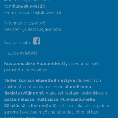
toimitus@alueviesti.fi
etunimi.sukunimi@alueviesti.fi
Y-tunnus: 0415990-8
Rekisteri- ja tietosuojaseloste
Seuraa meitä
Hallitse evästeitä
Kustannusliike Aluelehdet Oy
on vuonna 1981
perustettu perheyritys.
Viiden kunnan alueella ilmestyvä
Alueviesti on
vakiinnuttanut vahvan aseman
alueellisena
tiedotusvälineenä
. Alueviesti jaetaan keskiviikkoisin
Sastamalassa
,
Huittisissa
,
Punkalaitumella
,
Säkylässä
ja
Kokemäellä
. Jättijako joka viikko, painos
33 000
, tavoittaa myös ne taloudet, johon ei tule