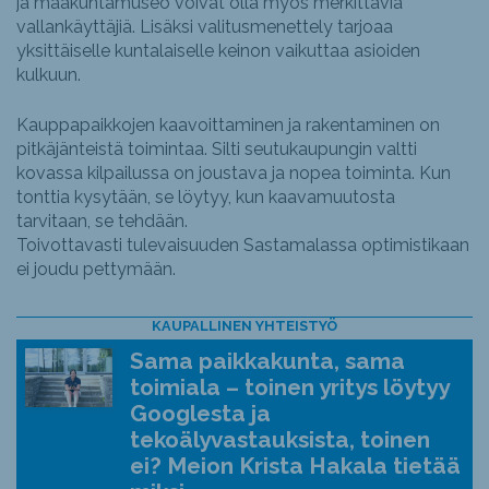
ja maakuntamuseo voivat olla myös merkittäviä
vallankäyttäjiä. Lisäksi valitusmenettely tarjoaa
yksittäiselle kuntalaiselle keinon vaikuttaa asioiden
kulkuun.
Kauppapaikkojen kaavoittaminen ja rakentaminen on
pitkäjänteistä toimintaa. Silti seutukaupungin valtti
kovassa kilpailussa on joustava ja nopea toiminta. Kun
tonttia kysytään, se löytyy, kun kaavamuutosta
tarvitaan, se tehdään.
Toivottavasti tulevaisuuden Sastamalassa optimistikaan
ei joudu pettymään.
KAUPALLINEN YHTEISTYÖ
Sama paikkakunta, sama
toimiala – toinen yritys löytyy
Googlesta ja
tekoälyvastauksista, toinen
ei? Meion Krista Hakala tietää