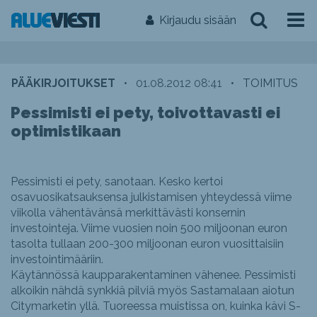
Kirjaudu sisään
PÄÄKIRJOITUKSET
•
01.08.2012 08:41
•
TOIMITUS
Pessimisti ei pety, toivottavasti ei
optimistikaan
Pessimisti ei pety, sanotaan. Kesko kertoi
osavuosikatsauksensa julkistamisen yhteydessä viime
viikolla vähentävänsä merkittävästi konsernin
investointeja. Viime vuosien noin 500 miljoonan euron
tasolta tullaan 200-300 miljoonan euron vuosittaisiin
investointimääriin.
Käytännössä kaupparakentaminen vähenee. Pessimisti
alkoikin nähdä synkkiä pilviä myös Sastamalaan aiotun
Citymarketin yllä. Tuoreessa muistissa on, kuinka kävi S-