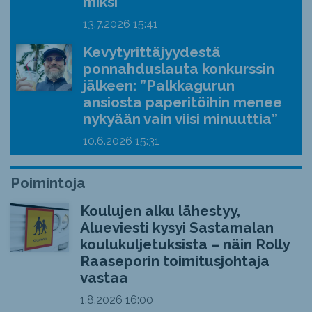
miksi
13.7.2026
15:41
Kevytyrittäjyydestä
ponnahduslauta konkurssin
jälkeen: ”Palkkagurun
ansiosta paperitöihin menee
nykyään vain viisi minuuttia”
10.6.2026
15:31
Poimintoja
Koulujen alku lähestyy,
Alueviesti kysyi Sastamalan
koulukuljetuksista – näin Rolly
Raaseporin toimitusjohtaja
vastaa
1.8.2026
16:00