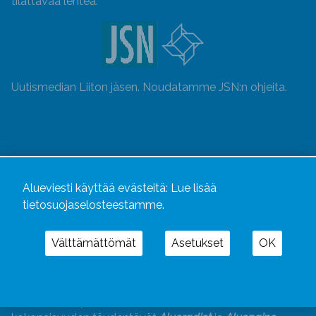
tilattavaa lehteä.
Uutismedian Liiton jäsen. Noudatamme JSN:n ohjeita.
Alueviesti käyttää evästeitä:
Lue lisää
tietosuojaselosteestamme.
Välttämättömät
Asetukset
OK
Alueviesti
ja
alueviesti.fi
ovat osa Kustannusliike
Aluelehdet Oy – mediakonsernia, jonka tarjoaman