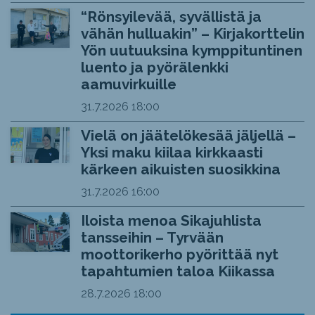
“Rönsyilevää, syvällistä ja
vähän hulluakin” – Kirjakorttelin
Yön uutuuksina kymppituntinen
luento ja pyörälenkki
aamuvirkuille
31.7.2026
18:00
Vielä on jäätelökesää jäljellä –
Yksi maku kiilaa kirkkaasti
kärkeen aikuisten suosikkina
31.7.2026
16:00
Iloista menoa Sikajuhlista
tansseihin – Tyrvään
moottorikerho pyörittää nyt
tapahtumien taloa Kiikassa
28.7.2026
18:00