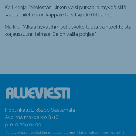
Kari Kaaja: "
Mielestäni kirkon voisi purkaa ja myydä siitä
saadut tiilet euron kappale tarvitsijoille (tiilillä m...
"
Markiisi: "
Älkää hyvät ihmiset uskoko tuota vaihtoehtoista
korjaussuunnitelmaa. Se on vailla pohjaa.
"
Hopunkatu 1, 38200 Sastamala
Avoinna ma-pe klo 8-16
p. 010 229 0400
(Puheluhinta on pelkästään matkapuhelu (mpm) tai paikallisverkkomaksu (pvm)