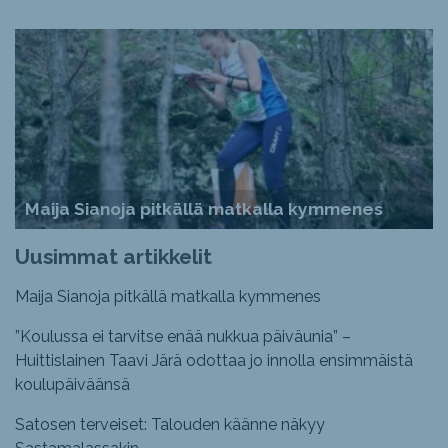
Maija Sianoja pitkällä matkalla kymmenes
Uusimmat artikkelit
Maija Sianoja pitkällä matkalla kymmenes
”Koulussa ei tarvitse enää nukkua päiväunia” –
Huittislainen Taavi Järä odottaa jo innolla ensimmäistä
koulupäiväänsä
Satosen terveiset: Talouden käänne näkyy