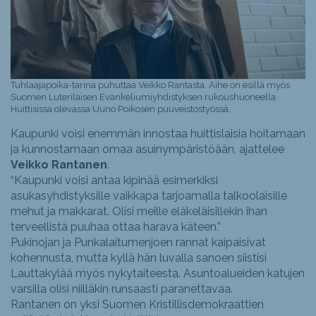
Tuhlaajapoika-tarina puhuttaa Veikko Rantasta. Aihe on esillä myös
Suomen Luterilaisen Evankeliumiyhdistyksen rukoushuoneella
Huittisissa olevassa Uuno Poikosen puuveistostyössä.
Kaupunki voisi enemmän innostaa huittislaisia hoitamaan
ja kunnostamaan omaa asuinympäristöään, ajattelee
Veikko Rantanen
.
“Kaupunki voisi antaa kipinää esimerkiksi
asukasyhdistyksille vaikkapa tarjoamalla talkoolaisille
mehut ja makkarat. Olisi meille eläkeläisillekin ihan
terveellistä puuhaa ottaa harava käteen.”
Pukinojan ja Punkalaitumenjoen rannat kaipaisivat
kohennusta, mutta kyllä hän luvalla sanoen siistisi
Lauttakylää myös nykytaiteesta. Asuntoalueiden katujen
varsilla olisi niilläkin runsaasti paranettavaa.
Rantanen on yksi Suomen Kristillisdemokraattien