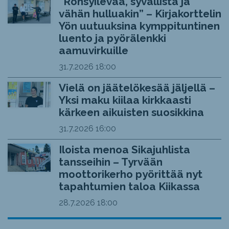
“Rönsyilevää, syvällistä ja
vähän hulluakin” – Kirjakorttelin
Yön uutuuksina kymppituntinen
luento ja pyörälenkki
aamuvirkuille
31.7.2026
18:00
Vielä on jäätelökesää jäljellä –
Yksi maku kiilaa kirkkaasti
kärkeen aikuisten suosikkina
31.7.2026
16:00
Iloista menoa Sikajuhlista
tansseihin – Tyrvään
moottorikerho pyörittää nyt
tapahtumien taloa Kiikassa
28.7.2026
18:00