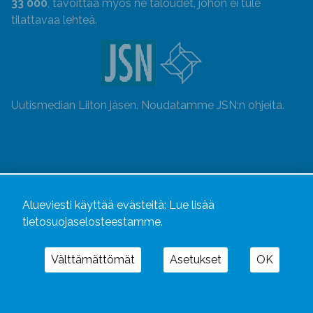
33 000
, tavoittaa myös ne taloudet, johon ei tule
tilattavaa lehteä.
Uutismedian Liiton jäsen. Noudatamme JSN:n ohjeita.
Alueviesti käyttää evästeitä:
Lue lisää
tietosuojaselosteestamme.
Välttämättömät
Asetukset
OK
Alueviesti
ja
alueviesti.fi
ovat osa Kustannusliike