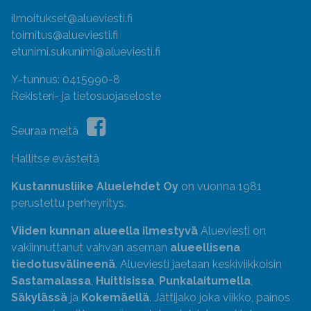
ilmoitukset@alueviesti.fi
toimitus@alueviesti.fi
etunimi.sukunimi@alueviesti.fi
Y-tunnus: 0415990-8
Rekisteri- ja tietosuojaseloste
Seuraa meitä
Hallitse evästeitä
Kustannusliike Aluelehdet Oy
on vuonna 1981
perustettu perheyritys.
Viiden kunnan alueella ilmestyvä
Alueviesti on
vakiinnuttanut vahvan aseman
alueellisena
tiedotusvälineenä
. Alueviesti jaetaan keskiviikkoisin
Sastamalassa
,
Huittisissa
,
Punkalaitumella
,
Säkylässä
ja
Kokemäellä
. Jättijako joka viikko, painos