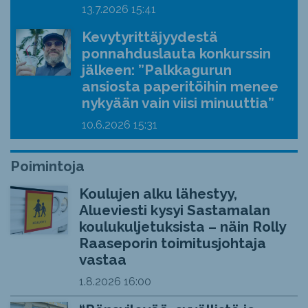
13.7.2026
15:41
Kevytyrittäjyydestä
ponnahduslauta konkurssin
jälkeen: ”Palkkagurun
ansiosta paperitöihin menee
nykyään vain viisi minuuttia”
10.6.2026
15:31
Poimintoja
Koulujen alku lähestyy,
Alueviesti kysyi Sastamalan
koulukuljetuksista – näin Rolly
Raaseporin toimitusjohtaja
vastaa
1.8.2026
16:00