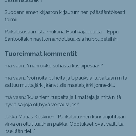
Sastamalassakin
Suodenniemen kirjaston kirjautuminen pääsääntöisesti
toimii
Paikallisosaamista mukana Huuhkajapolulla – Eppu
Santoollakin näyttömahdollisuuksia huippupeleihin
Tuoreimmat kommentit
mä vaan.: "
mahroikko sohasta kusiaipesään!
"
mä vaan.: "
voi noita puheita ja lupauksia! lupaillaan mitä
sattuu mutta järki jäänyt siis maalaisjärki jonnekki...
"
mä vaan.: "
kuusniemi.turpeita ja timatteja ja mitä niitä
hyviä sarjoja oli,hyvä vertaus!!jes!
"
Jukka Matias Keskinen: "
Punkalaitumen kunnanjohtajan
virka on ollut tuulinen paikka. Odotukset ovat valitulla
itsellään tiet...
"