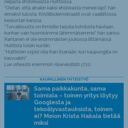
neljästä ehdokkaasta Huittisissa.
“Oletan, että ainakin kaksi ehdokasta menee läpi”, hän
ennakoi tulosta. Kristillisdemokraatit ovat vaaliliitossa
keskustan kanssa.
“Turvallisuutta on ihmisille tarjolla kohdusta hautaan,
kunhan vain huomioimme lähimmäisemme”, hän sanoo.
Rantanen ei ole ensimmäisten joukossa liittämässä
Huittista toisiin kuntiin.
“Huittisten sopisi olla ihan itsenään, kun kaupungilla on
kasvuakin.”
Lue aiheesta enemmän Alueviestistä 17.10.
KAUPALLINEN YHTEISTYÖ
Sama paikkakunta, sama
toimiala – toinen yritys löytyy
Googlesta ja
tekoälyvastauksista, toinen
ei? Meion Krista Hakala tietää
miksi