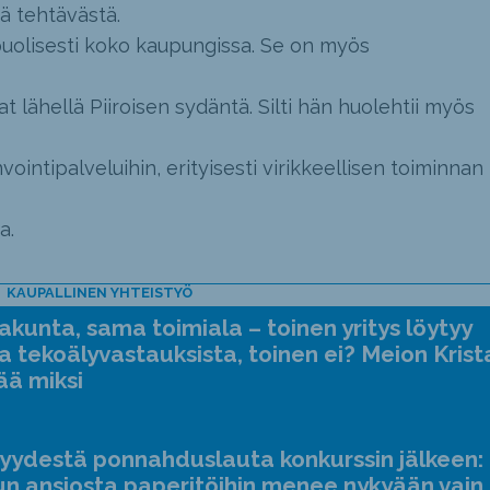
ä tehtävästä.
puolisesti koko kaupungissa. Se on myös
t lähellä Piiroisen sydäntä. Silti hän huolehtii myös
ointipalveluihin, erityisesti virikkeellisen toiminnan
a.
KAUPALLINEN YHTEISTYÖ
kunta, sama toimiala – toinen yritys löytyy
a tekoälyvastauksista, toinen ei? Meion Krist
ää miksi
jyydestä ponnahduslauta konkurssin jälkeen:
n ansiosta paperitöihin menee nykyään vain