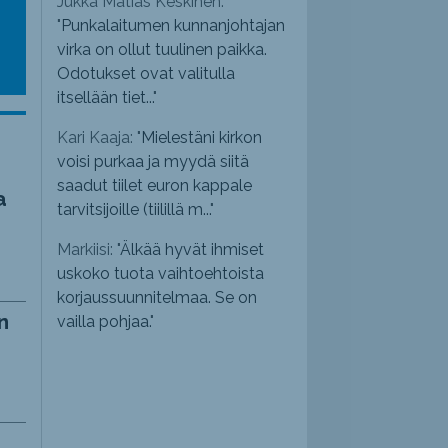
Jukka Matias Keskinen:
"
Punkalaitumen kunnanjohtajan
virka on ollut tuulinen paikka.
Odotukset ovat valitulla
itsellään tiet...
"
Kari Kaaja: "
Mielestäni kirkon
voisi purkaa ja myydä siitä
saadut tiilet euron kappale
a
tarvitsijoille (tiilillä m...
"
Markiisi: "
Älkää hyvät ihmiset
uskoko tuota vaihtoehtoista
korjaussuunnitelmaa. Se on
n
vailla pohjaa.
"