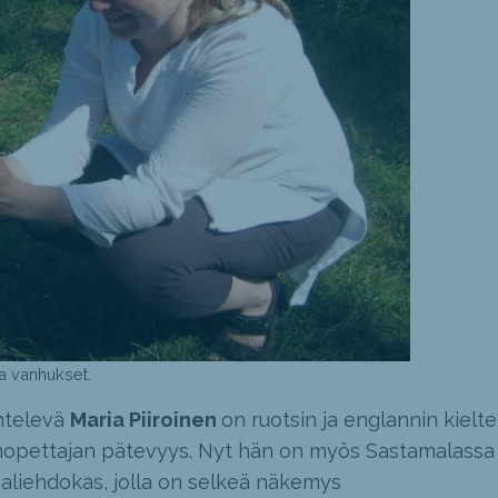
ja vanhukset.
ntelevä
Maria Piiroinen
on ruotsin ja englannin kielt
kanopettajan pätevyys. Nyt hän on myös Sastamalassa
aaliehdokas, jolla on selkeä näkemys