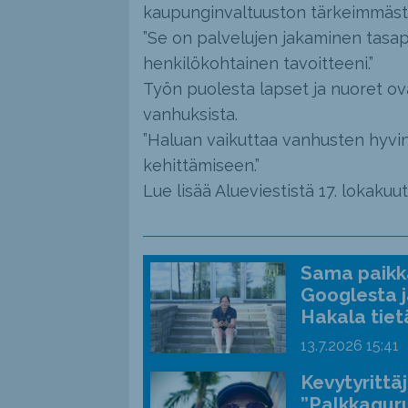
kaupunginvaltuuston tärkeimmäst
”Se on palvelujen jakaminen tasa
henkilökohtainen tavoitteeni.”
Työn puolesta lapset ja nuoret ova
vanhuksista.
”Haluan vaikuttaa vanhusten hyvinv
kehittämiseen.”
Lue lisää Alueviestistä 17. lokakuut
Sama paikka
Googlesta j
Hakala tiet
13.7.2026
15:41
Kevytyrittä
”Palkkaguru