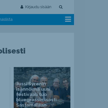
Kirjaudu sisään
aslista
lisesti
Jussi Syrenin
isännöimä uusi
festivaali tuo
bluegrassin isosti
Sastamalaan