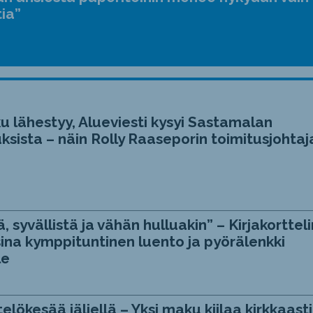
tia”
u lähestyy, Alueviesti kysyi Sastamalan
ksista – näin Rolly Raaseporin toimitusjohtaj
, syvällistä ja vähän hulluakin” – Kirjakortteli
ina kymppituntinen luento ja pyörälenkki
le
telökesää jäljellä – Yksi maku kiilaa kirkkaasti