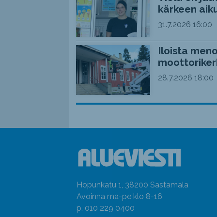
kärkeen aiku
31.7.2026
16:00
Iloista meno
moottoriker
28.7.2026
18:00
Hopunkatu 1, 38200 Sastamala
Avoinna ma-pe klo 8-16
p. 010 229 0400