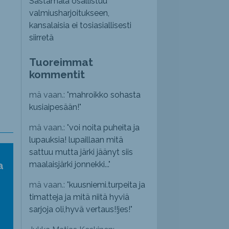
Sastamala osallistuu
valmiusharjoitukseen,
kansalaisia ei tosiasiallisesti
siirretä
Tuoreimmat
kommentit
mä vaan.: "
mahroikko sohasta
kusiaipesään!
"
mä vaan.: "
voi noita puheita ja
lupauksia! lupaillaan mitä
sattuu mutta järki jäänyt siis
a
maalaisjärki jonnekki...
"
mä vaan.: "
kuusniemi.turpeita ja
timatteja ja mitä niitä hyviä
sarjoja oli,hyvä vertaus!!jes!
"