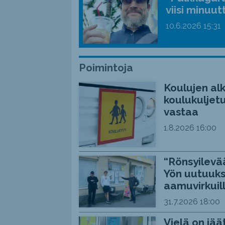
viisi minuut
10.6.2026
15:31
Poimintoja
Koulujen alk
koulukuljetu
vastaa
1.8.2026
16:00
“Rönsyilevää
Yön uutuuks
aamuvirkuil
31.7.2026
18:00
Vielä on jää