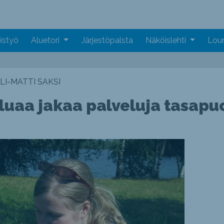
istyö
Aluetori
Järjestöpalsta
Näköislehti
Loun
LI-MATTI SAKSI
luaa jakaa palveluja tasapuo