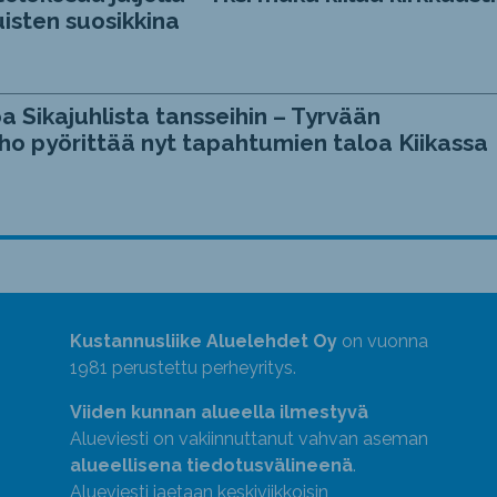
isten suosikkina
a Sikajuhlista tansseihin – Tyrvään
ho pyörittää nyt tapahtumien taloa Kiikassa
Kustannusliike Aluelehdet Oy
on vuonna
1981 perustettu perheyritys.
Viiden kunnan alueella ilmestyvä
Alueviesti on vakiinnuttanut vahvan aseman
alueellisena tiedotusvälineenä
.
Alueviesti jaetaan keskiviikkoisin