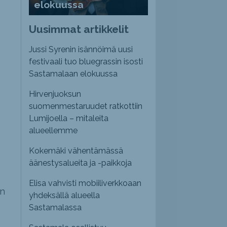
elokuussa
Uusimmat artikkelit
Jussi Syrenin isännöimä uusi
festivaali tuo bluegrassin isosti
Sastamalaan elokuussa
Hirvenjuoksun
suomenmestaruudet ratkottiin
Lumijoella – mitaleita
alueellemme
Kokemäki vähentämässä
äänestysalueita ja -paikkoja
Elisa vahvisti mobiiliverkkoaan
en
yhdeksällä alueella
Sastamalassa