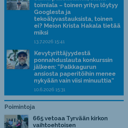
toimiala – toinen yritys löytyy
Googlesta ja
tekoälyvastauksista, toinen
ei? Meion Krista Hakala tietää
miksi
13.7.2026
15:41
Kevytyrittäjyydestä
ponnahduslauta konkurssin
jälkeen: ”Palkkagurun
ansiosta paperitöihin menee
nykyään vain viisi minuuttia”
10.6.2026
15:31
Poimintoja
665 vetoaa Tyrvään kirkon
vaihtoehtoisen