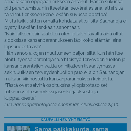
sanallakaan oppejaan erikseen antanut. Hänen sukunsa
piti parantamista niin itsestään selvänä asiana, ettei sitä
tarvinnut erikseen kenellekään suvussa opettaa.”
Mistä kaikki sitten omalla kohdalla alkoi, sitä Saunanoja ei
pysty itsekään tarkkaan sanomaan.
“Näin jälkeenpäin ajatellen olen jollakin tavalla aina ollut
sidoksissa kansanparannukseen läpi koko elämäni aina
lapsuudesta asti.”
Hän sanoo aikojen muuttuneen paljon siitä, kun hän itse
aloitti työnsä parantajana. Yhteistyö terveydenhuollon ja
kansanparantajien välillä on hiljalleen lisääntymässä
sekin. Julkisen terveydenhuollon puolella on Saunanojan
mukaan kiinnostuttu kansanparannuksen keinoista.
“Tästä ovat selvinä osoituksina yliopistotasoiset
tutkimukset esimerkiksi jäsenkorjauksesta ja
kuppauksesta.”
Lue kansanparantajasta enemmän Alueviestistä 24.10.
KAUPALLINEN YHTEISTYÖ
Sama paikkakunta, sama