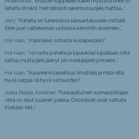
Mullikuhnuri: "
Entisten kappelien kaikki myytävä onkin jo
laitettu lihoiksi. Harmillisesti rakennussuojelu haittaa...
"
Jerry: "
Puheita on tukemassa kansantalouden mittarit.
Eilen juuri valtakunnan uutisissa kerrottiin avoimien...
"
mä vaan.: "
mahroikko sohasta kusiaipesään!
"
mä vaan.: "
voi noita puheita ja lupauksia! lupaillaan mitä
sattuu mutta järki jäänyt siis maalaisjärki jonnekki...
"
mä vaan.: "
kuusniemi.turpeita ja timatteja ja mitä niitä
hyviä sarjoja oli,hyvä vertaus!!jes!
"
Jukka Matias Keskinen: "
Punkalaitumen kunnanjohtajan
virka on ollut tuulinen paikka. Odotukset ovat valitulla
itsellään tiet...
"