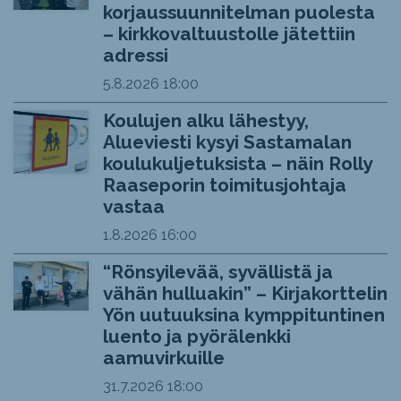
korjaussuunnitelman puolesta
– kirkkovaltuustolle jätettiin
adressi
5.8.2026
18:00
Koulujen alku lähestyy,
Alueviesti kysyi Sastamalan
koulukuljetuksista – näin Rolly
Raaseporin toimitusjohtaja
vastaa
1.8.2026
16:00
“Rönsyilevää, syvällistä ja
vähän hulluakin” – Kirjakorttelin
Yön uutuuksina kymppituntinen
luento ja pyörälenkki
aamuvirkuille
31.7.2026
18:00