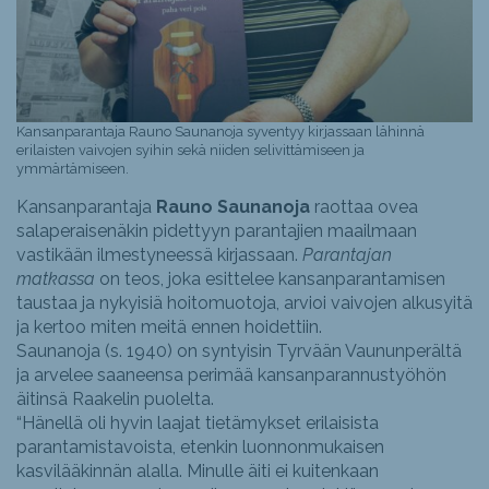
Kansanparantaja Rauno Saunanoja syventyy kirjassaan lähinnä
erilaisten vaivojen syihin sekä niiden selivittämiseen ja
ymmärtämiseen.
Kansanparantaja
Rauno Saunanoja
raottaa ovea
salaperaisenäkin pidettyyn parantajien maailmaan
vastikään ilmestyneessä kirjassaan.
Parantajan
matkassa
on teos, joka esittelee kansanparantamisen
taustaa ja nykyisiä hoitomuotoja, arvioi vaivojen alkusyitä
ja kertoo miten meitä ennen hoidettiin.
Saunanoja (s. 1940) on syntyisin Tyrvään Vaununperältä
ja arvelee saaneensa perimää kansanparannustyöhön
äitinsä Raakelin puolelta.
“Hänellä oli hyvin laajat tietämykset erilaisista
parantamistavoista, etenkin luonnonmukaisen
kasvilääkinnän alalla. Minulle äiti ei kuitenkaan