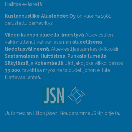
Hallitse evästeitä
Kustannusliike Aluelehdet Oy
on vuonna 1981
perustettu perheyritys.
Viiden kunnan alueella ilmestyvä
Alueviesti on
vakiinnuttanut vahvan aseman
alueellisena
tiedotusvälineenä
. Alueviesti jaetaan keskiviikkoisin
Sastamalassa
,
Huittisissa
,
Punkalaitumella
,
Säkylässä
ja
Kokemäellä
. Jättijako joka viikko, painos
33 000
, tavoittaa myös ne taloudet, johon ei tule
tilattavaa lehteä.
Uutismedian Liiton jäsen. Noudatamme JSN:n ohjeita.