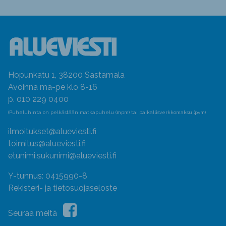
Hopunkatu 1, 38200 Sastamala
Avoinna ma-pe klo 8-16
p. 010 229 0400
(Puheluhinta on pelkästään matkapuhelu (mpm) tai paikallisverkkomaksu (pvm)
ilmoitukset@alueviesti.fi
toimitus@alueviesti.fi
etunimi.sukunimi@alueviesti.fi
Y-tunnus: 0415990-8
Rekisteri- ja tietosuojaseloste
Seuraa meitä