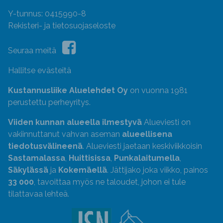
Y-tunnus: 0415990-8
Rekisteri- ja tietosuojaseloste
Seuraa meitä
Hallitse evästeitä
Kustannusliike Aluelehdet Oy
on vuonna 1981
perustettu perheyritys.
Viiden kunnan alueella ilmestyvä
Alueviesti on
vakiinnuttanut vahvan aseman
alueellisena
tiedotusvälineenä
. Alueviesti jaetaan keskiviikkoisin
Sastamalassa
,
Huittisissa
,
Punkalaitumella
,
Säkylässä
ja
Kokemäellä
. Jättijako joka viikko, painos
33 000
, tavoittaa myös ne taloudet, johon ei tule
tilattavaa lehteä.