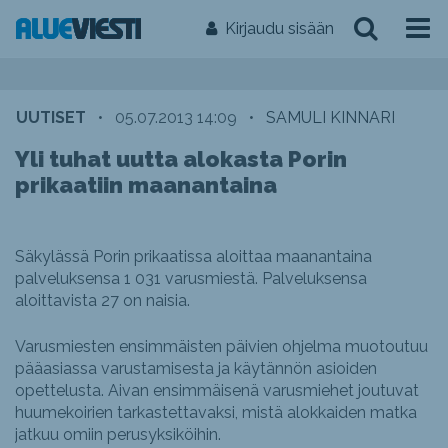
Kirjaudu sisään
UUTISET
•
05.07.2013 14:09
•
SAMULI KINNARI
Yli tuhat uutta alokasta Porin
prikaatiin maanantaina
Säkylässä Porin prikaatissa aloittaa maanantaina
palveluksensa 1 031 varusmiestä. Palveluksensa
aloittavista 27 on naisia.
Varusmiesten ensimmäisten päivien ohjelma muotoutuu
pääasiassa varustamisesta ja käytännön asioiden
opettelusta. Aivan ensimmäisenä varusmiehet joutuvat
huumekoirien tarkastettavaksi, mistä alokkaiden matka
jatkuu omiin perusyksiköihin.