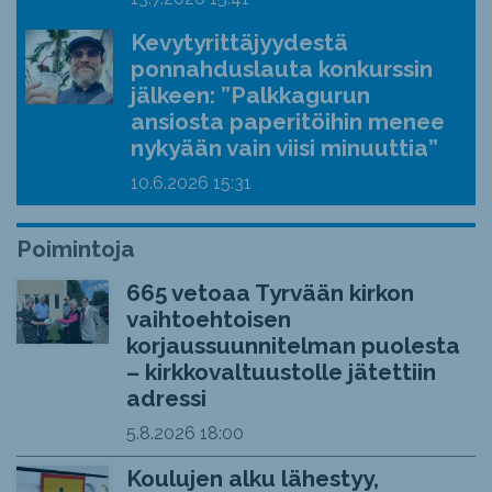
Kevytyrittäjyydestä
ponnahduslauta konkurssin
jälkeen: ”Palkkagurun
ansiosta paperitöihin menee
nykyään vain viisi minuuttia”
10.6.2026
15:31
Poimintoja
665 vetoaa Tyrvään kirkon
vaihtoehtoisen
korjaussuunnitelman puolesta
– kirkkovaltuustolle jätettiin
adressi
5.8.2026
18:00
Koulujen alku lähestyy,