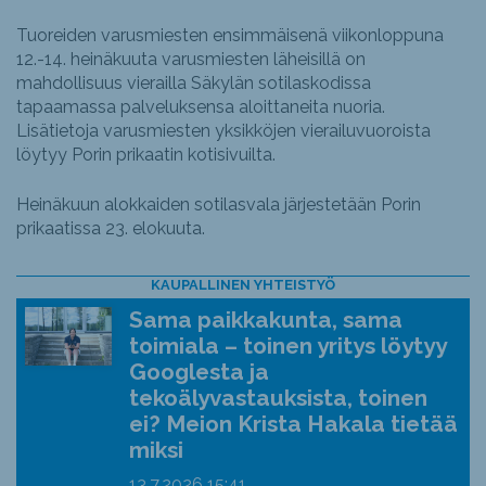
Tuoreiden varusmiesten ensimmäisenä viikonloppuna
12.-14. heinäkuuta varusmiesten läheisillä on
mahdollisuus vierailla Säkylän sotilaskodissa
tapaamassa palveluksensa aloittaneita nuoria.
Lisätietoja varusmiesten yksikköjen vierailuvuoroista
löytyy Porin prikaatin kotisivuilta.
Heinäkuun alokkaiden sotilasvala järjestetään Porin
prikaatissa 23. elokuuta.
KAUPALLINEN YHTEISTYÖ
Sama paikkakunta, sama
toimiala – toinen yritys löytyy
Googlesta ja
tekoälyvastauksista, toinen
ei? Meion Krista Hakala tietää
miksi
13.7.2026
15:41