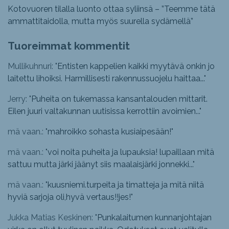
Kotovuoren tilalla luonto ottaa syliinsä – ”Teemme tätä
ammattitaidolla, mutta myös suurella sydämellä”
Tuoreimmat kommentit
Mullikuhnuri: "
Entisten kappelien kaikki myytävä onkin jo
laitettu lihoiksi. Harmillisesti rakennussuojelu haittaa...
"
Jerry: "
Puheita on tukemassa kansantalouden mittarit.
Eilen juuri valtakunnan uutisissa kerrottiin avoimien...
"
mä vaan.: "
mahroikko sohasta kusiaipesään!
"
mä vaan.: "
voi noita puheita ja lupauksia! lupaillaan mitä
sattuu mutta järki jäänyt siis maalaisjärki jonnekki...
"
mä vaan.: "
kuusniemi.turpeita ja timatteja ja mitä niitä
hyviä sarjoja oli,hyvä vertaus!!jes!
"
Jukka Matias Keskinen: "
Punkalaitumen kunnanjohtajan