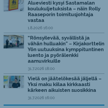
Alueviesti kysyi Sastamalan
koulukuljetuksista – näin Rolly
Raaseporin toimitusjohtaja
vastaa
1.8.2026
16:00
“Rönsyilevää, syvällistä ja
vähän hulluakin” – Kirjakorttelin
Yön uutuuksina kymppituntinen
luento ja pyörälenkki
aamuvirkuille
31.7.2026
18:00
Vielä on jäätelökesää jäljellä –
Yksi maku kiilaa kirkkaasti
kärkeen aikuisten suosikkina
31.7.2026
16:00