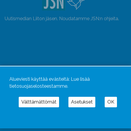
Uutismedian Liiton jäsen. Noudatamme JSN:n ohjeita.
Alueviesti käyttää evästeitä:
Lue lisää
tietosuojaselosteestamme.
Alueviesti
ja
alueviesti.fi
ovat osa Kustannusliike
Välttämättömät
Asetukset
OK
Aluelehdet Oy – mediakonsernia, jonka tarjoaman
kokonaisuuden täydentävät
Alueradiot
ja
Aluepaino