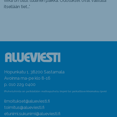
virka on ollut tuulinen paikka. Odotukset ovat valitulla
itsellään tiet...
"
Hopunkatu 1, 38200 Sastamala
Avoinna ma-pe klo 8-16
p. 010 229 0400
(Puheluhinta on pelkästään matkapuhelu (mpm) tai paikallisverkkomaksu (pvm)
ilmoitukset@alueviesti.fi
toimitus@alueviesti.fi
etunimi.sukunimi@alueviesti.fi