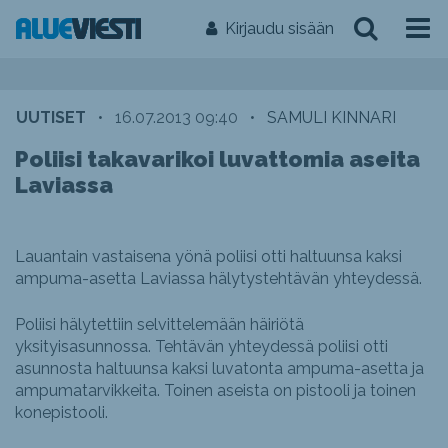
Kirjaudu sisään
UUTISET
•
16.07.2013 09:40
•
SAMULI KINNARI
Poliisi takavarikoi luvattomia aseita
Laviassa
Lauantain vastaisena yönä poliisi otti haltuunsa kaksi
ampuma-asetta Laviassa hälytystehtävän yhteydessä.
Poliisi hälytettiin selvittelemään häiriötä
yksityisasunnossa. Tehtävän yhteydessä poliisi otti
asunnosta haltuunsa kaksi luvatonta ampuma-asetta ja
ampumatarvikkeita. Toinen aseista on pistooli ja toinen
konepistooli.