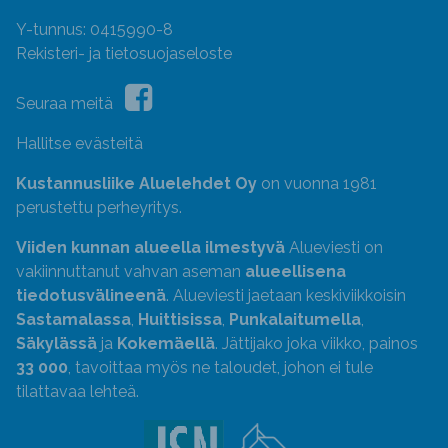
Y-tunnus: 0415990-8
Rekisteri- ja tietosuojaseloste
Seuraa meitä
Hallitse evästeitä
Kustannusliike Aluelehdet Oy
on vuonna 1981
perustettu perheyritys.
Viiden kunnan alueella ilmestyvä
Alueviesti on
vakiinnuttanut vahvan aseman
alueellisena
tiedotusvälineenä
. Alueviesti jaetaan keskiviikkoisin
Sastamalassa
,
Huittisissa
,
Punkalaitumella
,
Säkylässä
ja
Kokemäellä
. Jättijako joka viikko, painos
33 000
, tavoittaa myös ne taloudet, johon ei tule
tilattavaa lehteä.