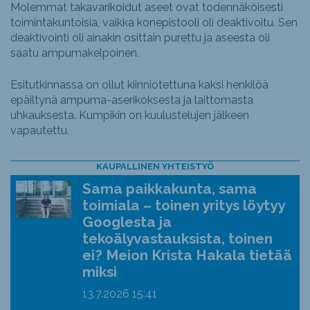
Molemmat takavarikoidut aseet ovat todennäköisesti
toimintakuntoisia, vaikka konepistooli oli deaktivoitu. Sen
deaktivointi oli ainakin osittain purettu ja aseesta oli
saatu ampumakelpoinen.
Esitutkinnassa on ollut kiinniotettuna kaksi henkilöä
epäiltynä ampuma-aserikoksesta ja laittomasta
uhkauksesta. Kumpikin on kuulustelujen jälkeen
vapautettu.
KAUPALLINEN YHTEISTYÖ
Sama paikkakunta, sama
toimiala – toinen yritys löytyy
Googlesta ja
tekoälyvastauksista, toinen
ei? Meion Krista Hakala tietää
miksi
13.7.2026
15:41