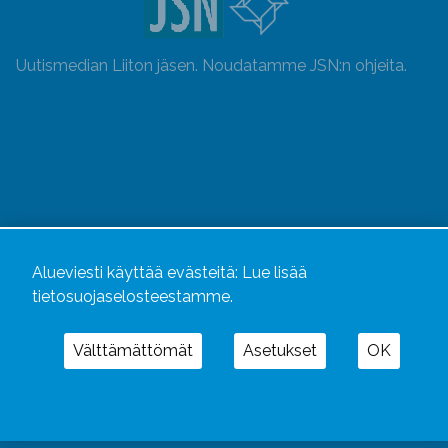
Uutismedian Liiton jäsen. Noudatamme JSN:n ohjeita.
Alueviesti käyttää evästeitä:
Lue lisää
tietosuojaselosteestamme.
Alueviesti
ja
alueviesti.fi
ovat osa Kustannusliike
Välttämättömät
Asetukset
OK
Aluelehdet Oy – mediakonsernia, jonka tarjoaman
kokonaisuuden täydentävät
Alueradiot
ja
Aluepaino