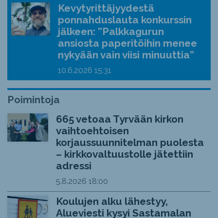
Kevytyrittäjyydestä
ponnahduslauta konkurssin
jälkeen: ”Palkkagurun
ansiosta paperitöihin menee
nykyään vain viisi minuuttia”
10.6.2026
15:31
Poimintoja
665 vetoaa Tyrvään kirkon
vaihtoehtoisen
korjaussuunnitelman puolesta
– kirkkovaltuustolle jätettiin
adressi
5.8.2026
18:00
Koulujen alku lähestyy,
Alueviesti kysyi Sastamalan