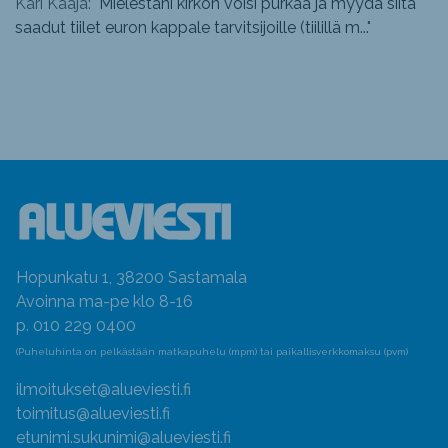
Kari Kaaja: "
Mielestäni kirkon voisi purkaa ja myydä siitä
saadut tiilet euron kappale tarvitsijoille (tiilillä m...
"
Hopunkatu 1, 38200 Sastamala
Avoinna ma-pe klo 8-16
p. 010 229 0400
(Puheluhinta on pelkästään matkapuhelu (mpm) tai paikallisverkkomaksu (pvm)
ilmoitukset@alueviesti.fi
toimitus@alueviesti.fi
etunimi.sukunimi@alueviesti.fi