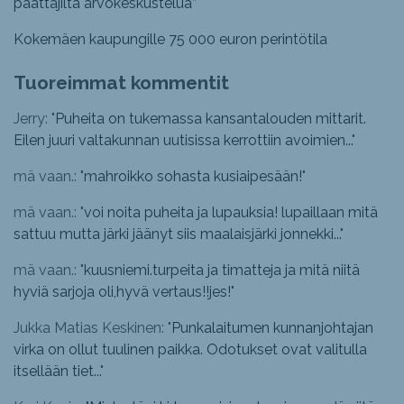
päättäjiltä arvokeskustelua”
Kokemäen kaupungille 75 000 euron perintötila
Tuoreimmat kommentit
Jerry: "
Puheita on tukemassa kansantalouden mittarit.
Eilen juuri valtakunnan uutisissa kerrottiin avoimien...
"
mä vaan.: "
mahroikko sohasta kusiaipesään!
"
mä vaan.: "
voi noita puheita ja lupauksia! lupaillaan mitä
sattuu mutta järki jäänyt siis maalaisjärki jonnekki...
"
mä vaan.: "
kuusniemi.turpeita ja timatteja ja mitä niitä
hyviä sarjoja oli,hyvä vertaus!!jes!
"
Jukka Matias Keskinen: "
Punkalaitumen kunnanjohtajan
virka on ollut tuulinen paikka. Odotukset ovat valitulla
itsellään tiet...
"