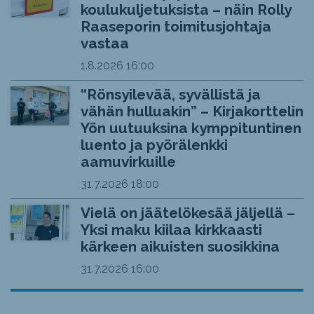
koulukuljetuksista – näin Rolly
Raaseporin toimitusjohtaja
vastaa
1.8.2026
16:00
“Rönsyilevää, syvällistä ja
vähän hulluakin” – Kirjakorttelin
Yön uutuuksina kymppituntinen
luento ja pyörälenkki
aamuvirkuille
31.7.2026
18:00
Vielä on jäätelökesää jäljellä –
Yksi maku kiilaa kirkkaasti
kärkeen aikuisten suosikkina
31.7.2026
16:00