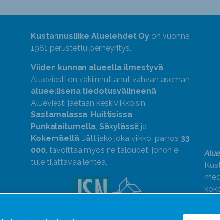
Kustannusliike Aluelehdet Oy
on vuonna
1981 perustettu perheyritys.
Viiden kunnan alueella ilmestyvä
Alueviesti on vakiinnuttanut vahvan aseman
alueellisena tiedotusvälineenä
.
Alueviesti jaetaan keskiviikkoisin
Sastamalassa
,
Huittisissa
,
Punkalaitumella
,
Säkylässä
ja
Kokemäellä
. Jättijako joka viikko, painos
33
000
, tavoittaa myös ne taloudet, johon ei
Alue
tule tilattavaa lehteä.
Kust
medi
kok
Alue