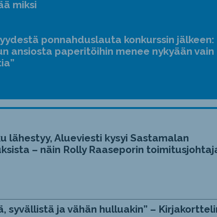
ää miksi
jyydestä ponnahduslauta konkurssin jälkeen:
n ansiosta paperitöihin menee nykyään vain
tia”
u lähestyy, Alueviesti kysyi Sastamalan
ksista – näin Rolly Raaseporin toimitusjohtaj
, syvällistä ja vähän hulluakin” – Kirjakortteli