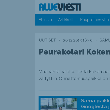
Etusivu
Artikkelit
Kaupallinen yhte
UUTISET
•
30.12.2013 18:40
•
SAMU
Peurakolari Kokemä
Maanantaina alkuillasta Kokemäellä
vältyttiin. Onnettomuuspaikka on lä
Sama paikka
Googlesta j