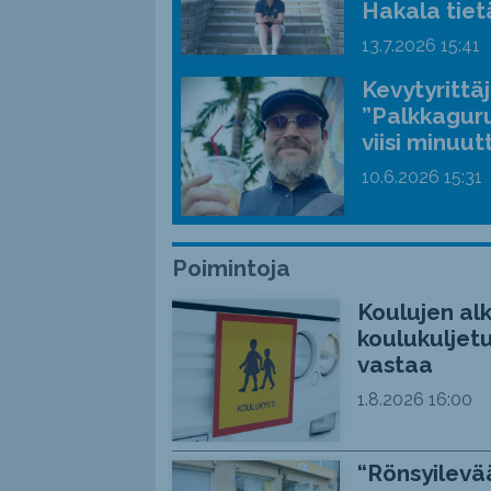
Hakala tiet
13.7.2026
15:41
Kevytyrittä
”Palkkaguru
viisi minuut
10.6.2026
15:31
Poimintoja
Koulujen alk
koulukuljetu
vastaa
1.8.2026
16:00
“Rönsyilevää