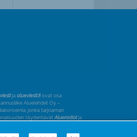
viesti
ja
alueviesti.fi
ovat osa
annusliike Aluelehdet Oy –
akonsernia, jonka tarjoaman
onaisuuden täydentävät
Alueradiot
ja
paino