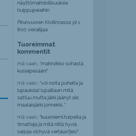
näyttömahdollisuuksia
huippupeleihin
Pirunvuoren Kivilinnassa yli 1
800 vierailijaa
Tuoreimmat
kommentit
mä vaan.: "
mahroikko sohasta
kusiaipesään!
"
mä vaan.: "
voi noita puheita ja
lupauksia! lupaillaan mitä
sattuu mutta järki jäänyt siis
maalaisjärki jonnekki...
"
mä vaan.: "
kuusniemi.turpeita ja
timatteja ja mitä niitä hyviä
sarjoja oli,hyvä vertaus!!jes!
"