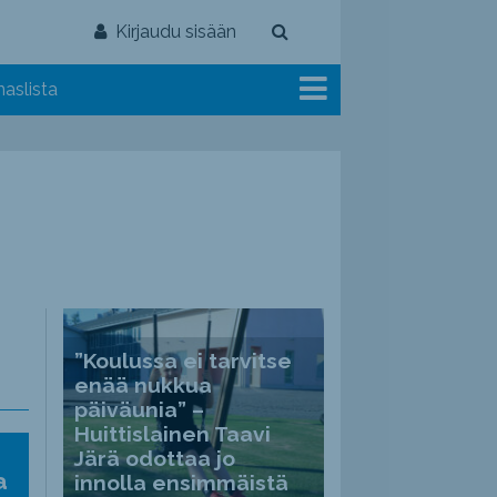
Kirjaudu sisään
aslista
”Koulussa ei tarvitse
enää nukkua
päiväunia” –
Huittislainen Taavi
Järä odottaa jo
a
innolla ensimmäistä