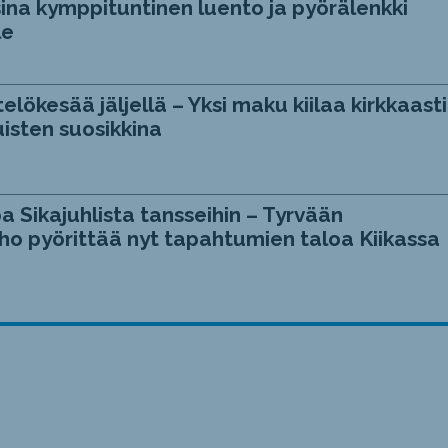
ina kymppituntinen luento ja pyörälenkki
le
telökesää jäljellä – Yksi maku kiilaa kirkkaasti
isten suosikkina
a Sikajuhlista tansseihin – Tyrvään
ho pyörittää nyt tapahtumien taloa Kiikassa