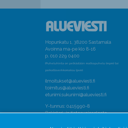
Hopunkatu 1, 38200 Sastamala
Avoinna ma-pe klo 8-16
p. 010 229 0400
(Puheluhinta on pelkästään matkapuhelu (mpm) tai
paikallisverkkomaksu (pvm)
ilmoitukset@alueviesti.fi
toimitus@alueviesti.fi
etunimi.sukunimi@alueviesti.fi
Y-tunnus: 0415990-8
Rekisteri- ja tietosuojaseloste
Seuraa meitä