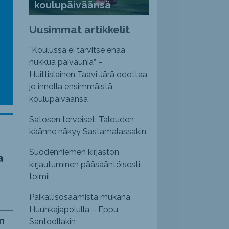
koulupäiväänsä
Uusimmat artikkelit
”Koulussa ei tarvitse enää
nukkua päiväunia” –
Huittislainen Taavi Järä odottaa
jo innolla ensimmäistä
koulupäiväänsä
Satosen terveiset: Talouden
käänne näkyy Sastamalassakin
Suodenniemen kirjaston
a
kirjautuminen pääsääntöisesti
toimii
Paikallisosaamista mukana
Huuhkajapolulla – Eppu
n
Santoollakin