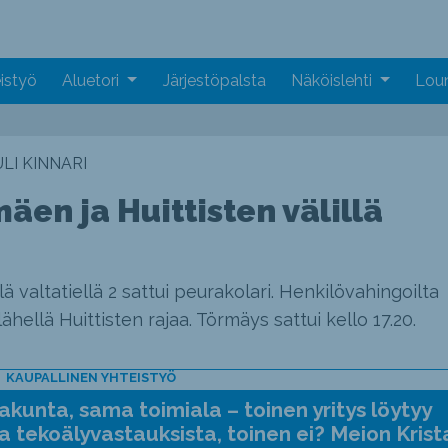
istyö
Aluetori
Järjestöpalsta
Näköislehti
Loun
LI KINNARI
en ja Huittisten välillä
 valtatiellä 2 sattui peurakolari. Henkilövahingoilta
hellä Huittisten rajaa. Törmäys sattui kello 17.20.
KAUPALLINEN YHTEISTYÖ
kunta, sama toimiala – toinen yritys löytyy
a tekoälyvastauksista, toinen ei? Meion Krist