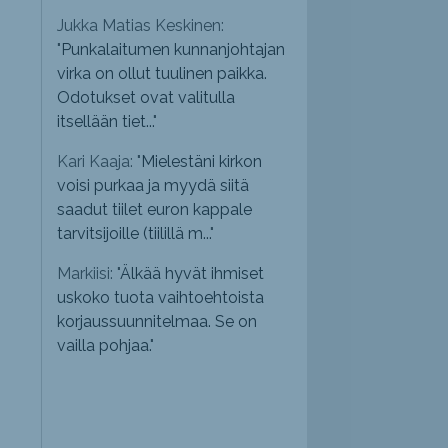
Jukka Matias Keskinen:
"
Punkalaitumen kunnanjohtajan
virka on ollut tuulinen paikka.
Odotukset ovat valitulla
itsellään tiet...
"
Kari Kaaja: "
Mielestäni kirkon
voisi purkaa ja myydä siitä
saadut tiilet euron kappale
tarvitsijoille (tiilillä m...
"
Markiisi: "
Älkää hyvät ihmiset
uskoko tuota vaihtoehtoista
korjaussuunnitelmaa. Se on
vailla pohjaa.
"