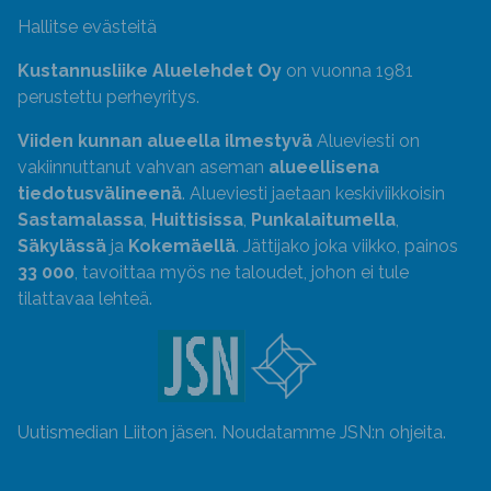
Hallitse evästeitä
Kustannusliike Aluelehdet Oy
on vuonna 1981
perustettu perheyritys.
Viiden kunnan alueella ilmestyvä
Alueviesti on
vakiinnuttanut vahvan aseman
alueellisena
tiedotusvälineenä
. Alueviesti jaetaan keskiviikkoisin
Sastamalassa
,
Huittisissa
,
Punkalaitumella
,
Säkylässä
ja
Kokemäellä
. Jättijako joka viikko, painos
33 000
, tavoittaa myös ne taloudet, johon ei tule
tilattavaa lehteä.
Uutismedian Liiton jäsen. Noudatamme JSN:n ohjeita.