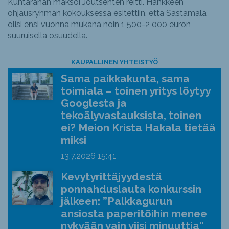
Kuntarahan maksoi Joutsenten reitti. Hankkeen
ohjausryhmän kokouksessa esitettiin, että Sastamala
olisi ensi vuonna mukana noin 1 500-2 000 euron
suuruisella osuudella.
KAUPALLINEN YHTEISTYÖ
Sama paikkakunta, sama
toimiala – toinen yritys löytyy
Googlesta ja
tekoälyvastauksista, toinen
ei? Meion Krista Hakala tietää
miksi
13.7.2026
15:41
Kevytyrittäjyydestä
ponnahduslauta konkurssin
jälkeen: ”Palkkagurun
ansiosta paperitöihin menee
nykyään vain viisi minuuttia”