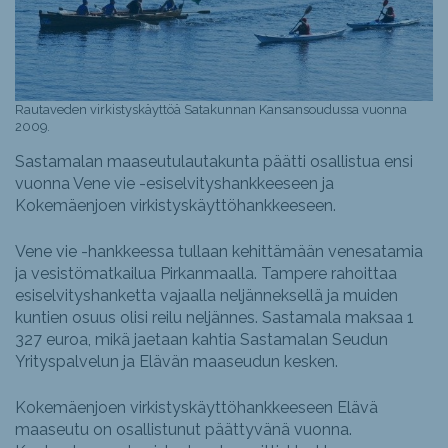
Rautaveden virkistyskäyttöä Satakunnan Kansansoudussa vuonna
2009.
Sastamalan maaseutulautakunta päätti osallistua ensi
vuonna Vene vie -esiselvityshankkeeseen ja
Kokemäenjoen virkistyskäyttöhankkeeseen.
Vene vie -hankkeessa tullaan kehittämään venesatamia
ja vesistömatkailua Pirkanmaalla. Tampere rahoittaa
esiselvityshanketta vajaalla neljänneksellä ja muiden
kuntien osuus olisi reilu neljännes. Sastamala maksaa 1
327 euroa, mikä jaetaan kahtia Sastamalan Seudun
Yrityspalvelun ja Elävän maaseudun kesken.
Kokemäenjoen virkistyskäyttöhankkeeseen Elävä
maaseutu on osallistunut päättyvänä vuonna.