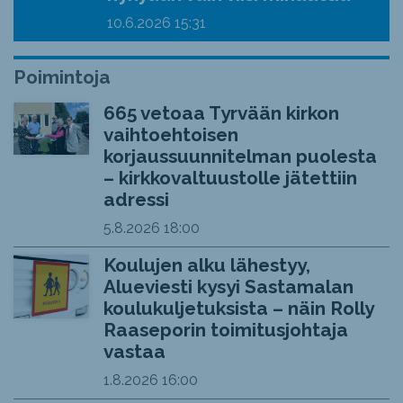
10.6.2026
15:31
Poimintoja
665 vetoaa Tyrvään kirkon
vaihtoehtoisen
korjaussuunnitelman puolesta
– kirkkovaltuustolle jätettiin
adressi
5.8.2026
18:00
Koulujen alku lähestyy,
Alueviesti kysyi Sastamalan
koulukuljetuksista – näin Rolly
Raaseporin toimitusjohtaja
vastaa
1.8.2026
16:00