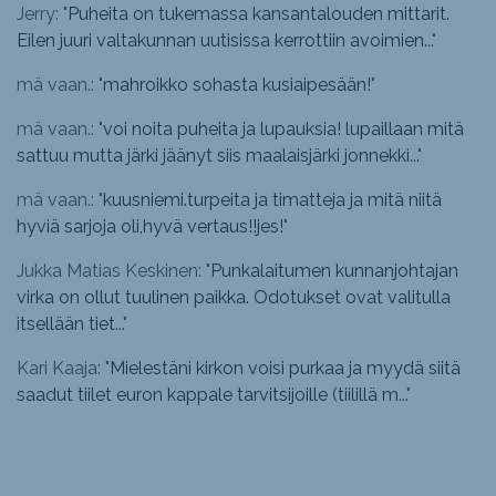
Jerry: "
Puheita on tukemassa kansantalouden mittarit.
Eilen juuri valtakunnan uutisissa kerrottiin avoimien...
"
mä vaan.: "
mahroikko sohasta kusiaipesään!
"
mä vaan.: "
voi noita puheita ja lupauksia! lupaillaan mitä
sattuu mutta järki jäänyt siis maalaisjärki jonnekki...
"
mä vaan.: "
kuusniemi.turpeita ja timatteja ja mitä niitä
hyviä sarjoja oli,hyvä vertaus!!jes!
"
Jukka Matias Keskinen: "
Punkalaitumen kunnanjohtajan
virka on ollut tuulinen paikka. Odotukset ovat valitulla
itsellään tiet...
"
Kari Kaaja: "
Mielestäni kirkon voisi purkaa ja myydä siitä
saadut tiilet euron kappale tarvitsijoille (tiilillä m...
"