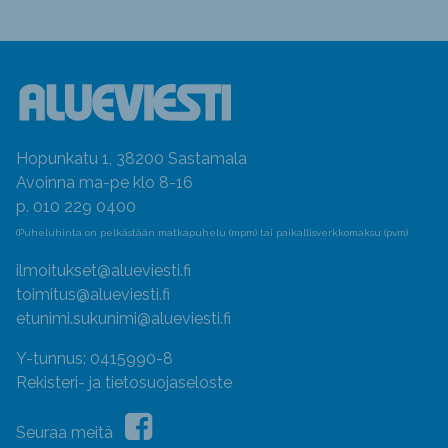
Hopunkatu 1, 38200 Sastamala
Avoinna ma-pe klo 8-16
p. 010 229 0400
(Puheluhinta on pelkästään matkapuhelu (mpm) tai paikallisverkkomaksu (pvm)
ilmoitukset@alueviesti.fi
toimitus@alueviesti.fi
etunimi.sukunimi@alueviesti.fi
Y-tunnus: 0415990-8
Rekisteri- ja tietosuojaseloste
Seuraa meitä