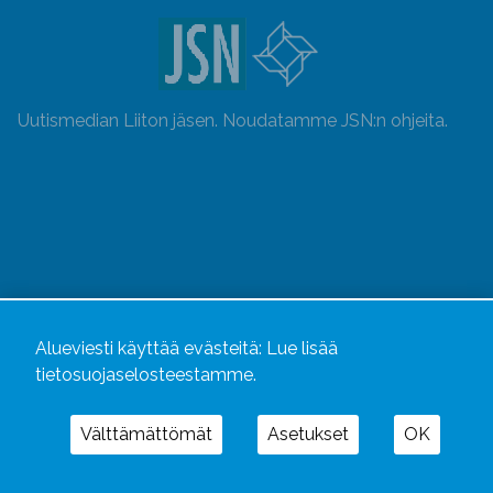
Uutismedian Liiton jäsen. Noudatamme JSN:n ohjeita.
Alueviesti käyttää evästeitä:
Lue lisää
tietosuojaselosteestamme.
Alueviesti
ja
alueviesti.fi
ovat osa Kustannusliike
Välttämättömät
Asetukset
OK
Aluelehdet Oy – mediakonsernia, jonka tarjoaman
kokonaisuuden täydentävät
Alueradiot
ja
Aluepaino