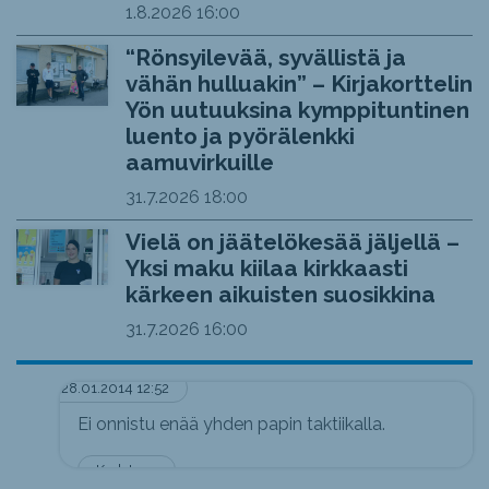
1.8.2026
16:00
“Rönsyilevää, syvällistä ja
vähän hulluakin” – Kirjakorttelin
Yön uutuuksina kymppituntinen
luento ja pyörälenkki
aamuvirkuille
31.7.2026
18:00
Vielä on jäätelökesää jäljellä –
Yksi maku kiilaa kirkkaasti
kärkeen aikuisten suosikkina
31.7.2026
16:00
28.01.2014 12:52
Ei onnistu enää yhden papin taktiikalla.
Karlsteen