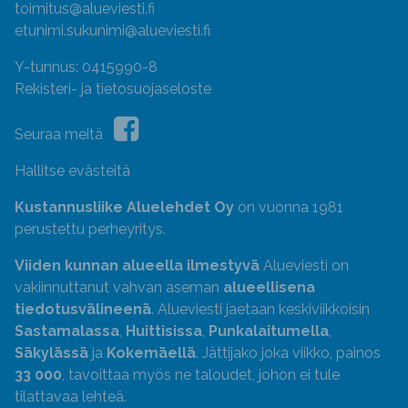
toimitus@alueviesti.fi
etunimi.sukunimi@alueviesti.fi
Y-tunnus: 0415990-8
Rekisteri- ja tietosuojaseloste
Seuraa meitä
Hallitse evästeitä
Kustannusliike Aluelehdet Oy
on vuonna 1981
perustettu perheyritys.
Viiden kunnan alueella ilmestyvä
Alueviesti on
vakiinnuttanut vahvan aseman
alueellisena
tiedotusvälineenä
. Alueviesti jaetaan keskiviikkoisin
Sastamalassa
,
Huittisissa
,
Punkalaitumella
,
Säkylässä
ja
Kokemäellä
. Jättijako joka viikko, painos
33 000
, tavoittaa myös ne taloudet, johon ei tule
tilattavaa lehteä.