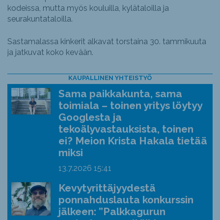
kodeissa, mutta myös kouluilla, kylätaloilla ja
seurakuntataloilla.
Sastamalassa kinkerit alkavat torstaina 30. tammikuuta
ja jatkuvat koko kevään.
KAUPALLINEN YHTEISTYÖ
Sama paikkakunta, sama
toimiala – toinen yritys löytyy
Googlesta ja
tekoälyvastauksista, toinen
ei? Meion Krista Hakala tietää
miksi
13.7.2026
15:41
Kevytyrittäjyydestä
ponnahduslauta konkurssin
jälkeen: ”Palkkagurun