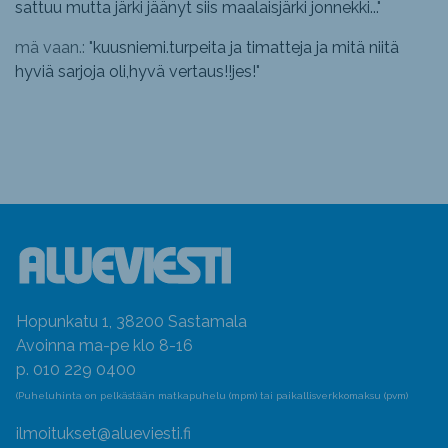
sattuu mutta järki jäänyt siis maalaisjärki jonnekki...
"
mä vaan.: "
kuusniemi.turpeita ja timatteja ja mitä niitä
hyviä sarjoja oli,hyvä vertaus!!jes!
"
Hopunkatu 1, 38200 Sastamala
Avoinna ma-pe klo 8-16
p. 010 229 0400
(Puheluhinta on pelkästään matkapuhelu (mpm) tai paikallisverkkomaksu (pvm)
ilmoitukset@alueviesti.fi