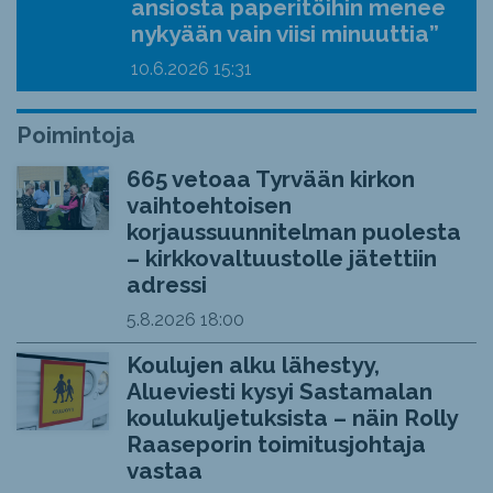
ansiosta paperitöihin menee
nykyään vain viisi minuuttia”
10.6.2026
15:31
Poimintoja
665 vetoaa Tyrvään kirkon
vaihtoehtoisen
korjaussuunnitelman puolesta
– kirkkovaltuustolle jätettiin
adressi
5.8.2026
18:00
Koulujen alku lähestyy,
Alueviesti kysyi Sastamalan
koulukuljetuksista – näin Rolly
Raaseporin toimitusjohtaja
vastaa