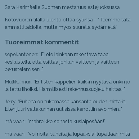
Sara Karimäelle Suomen mestaruus estejuoksussa
Kotovuoren tilalla luonto ottaa syliinsä – ”Teemme tätä
ammattitaidolla, mutta myös suurella sydämellä”
Tuoreimmat kommentit
sepekantonen: "
Ei ole lainkaan rakentava tapa
keskustella, että esittää jonkun väitteen ja väitteen
perustelemisen...
"
Mullikuhnuri: "
Entisten kappelien kaikki myytävä onkin jo
laitettu lihoiksi. Harmillisesti rakennussuojelu haittaa...
"
Jerry: "
Puheita on tukemassa kansantalouden mittarit.
Eilen juuri valtakunnan uutisissa kerrottiin avoimien...
"
mä vaan.: "
mahroikko sohasta kusiaipesään!
"
mä vaan.: "
voi noita puheita ja lupauksia! lupaillaan mitä