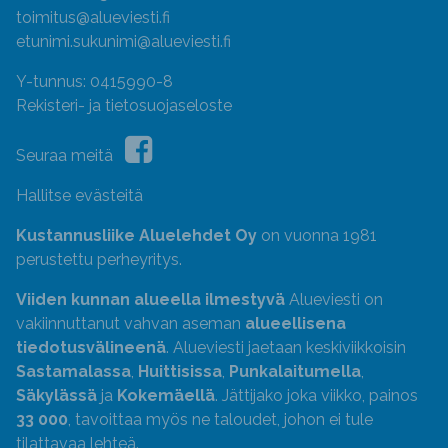
toimitus@alueviesti.fi
etunimi.sukunimi@alueviesti.fi
Y-tunnus: 0415990-8
Rekisteri- ja tietosuojaseloste
Seuraa meitä
Hallitse evästeitä
Kustannusliike Aluelehdet Oy
on vuonna 1981
perustettu perheyritys.
Viiden kunnan alueella ilmestyvä
Alueviesti on
vakiinnuttanut vahvan aseman
alueellisena
tiedotusvälineenä
. Alueviesti jaetaan keskiviikkoisin
Sastamalassa
,
Huittisissa
,
Punkalaitumella
,
Säkylässä
ja
Kokemäellä
. Jättijako joka viikko, painos
33 000
, tavoittaa myös ne taloudet, johon ei tule
tilattavaa lehteä.