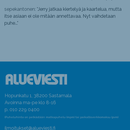
sepekantonen: "
Jerry jatkaa kiertelyä ja kaartelua, mutta
itse asiaan ei ole mitään annettavaa. Nyt vaihdetaan
puhe...
"
Hopunkatu 1, 38200 Sastamala
Avoinna ma-pe klo 8-16
p. 010 229 0400
(Puheluhinta on pelkästään matkapuhelu (mpm) tai paikallisverkkomaksu (pvm)
ilmoitukset@alueviesti.fi