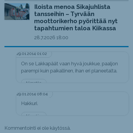
Iloista menoa Sikajuhlista
tansseihin – Tyrvään
moottorikerho pyörittää nyt
tapahtumien taloa Kiikassa
28.7.2026
18:00
29.01.2014 01:02
On se Lakkapäät vaan hyvä joukkue, paaljon
parempi kuin paikallinen, ihan eri planeetalta.
Nimetön
29.01.2014 08:04
Hakkuri.
Nimetön
Kommentointi ei ole käytössä.