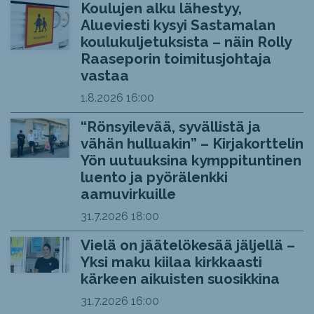
Koulujen alku lähestyy,
Alueviesti kysyi Sastamalan
koulukuljetuksista – näin Rolly
Raaseporin toimitusjohtaja
vastaa
1.8.2026
16:00
“Rönsyilevää, syvällistä ja
vähän hulluakin” – Kirjakorttelin
Yön uutuuksina kymppituntinen
luento ja pyörälenkki
aamuvirkuille
31.7.2026
18:00
Vielä on jäätelökesää jäljellä –
Yksi maku kiilaa kirkkaasti
kärkeen aikuisten suosikkina
31.7.2026
16:00