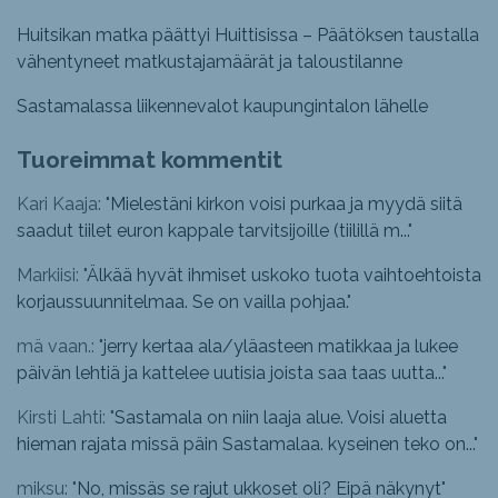
Huitsikan matka päättyi Huittisissa – Päätöksen taustalla
vähentyneet matkustajamäärät ja taloustilanne
Sastamalassa liikennevalot kaupungintalon lähelle
Tuoreimmat kommentit
Kari Kaaja: "
Mielestäni kirkon voisi purkaa ja myydä siitä
saadut tiilet euron kappale tarvitsijoille (tiilillä m...
"
Markiisi: "
Älkää hyvät ihmiset uskoko tuota vaihtoehtoista
korjaussuunnitelmaa. Se on vailla pohjaa.
"
mä vaan.: "
jerry kertaa ala/yläasteen matikkaa ja lukee
päivän lehtiä ja kattelee uutisia joista saa taas uutta...
"
Kirsti Lahti: "
Sastamala on niin laaja alue. Voisi aluetta
hieman rajata missä päin Sastamalaa. kyseinen teko on...
"
miksu: "
No, missäs se rajut ukkoset oli? Eipä näkynyt
"