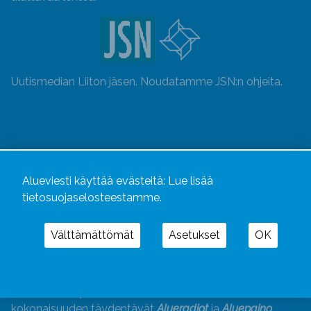
Uutismedian Liiton jäsen. Noudatamme JSN:n ohjeita.
Alueviesti käyttää evästeitä:
Lue lisää
tietosuojaselosteestamme.
Välttämättömät
Asetukset
OK
Alueviesti
ja
alueviesti.fi
ovat osa Kustannusliike
Aluelehdet Oy – mediakonsernia, jonka tarjoaman
kokonaisuuden täydentävät
Alueradiot
ja
Aluepaino