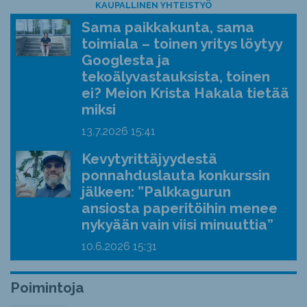
KAUPALLINEN YHTEISTYÖ
Sama paikkakunta, sama
toimiala – toinen yritys löytyy
Googlesta ja
tekoälyvastauksista, toinen
ei? Meion Krista Hakala tietää
miksi
13.7.2026
15:41
Kevytyrittäjyydestä
ponnahduslauta konkurssin
jälkeen: ”Palkkagurun
ansiosta paperitöihin menee
nykyään vain viisi minuuttia”
10.6.2026
15:31
Poimintoja