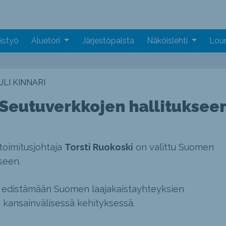
istyö
Aluetori
Järjestöpalsta
Näköislehti
Loun
LI KINNARI
Seutuverkkojen hallituksee
oimitusjohtaja
Torsti Ruokoski
on valittu Suomen
seen.
1 edistämään Suomen laajakaistayhteyksien
kansainvälisessä kehityksessä.