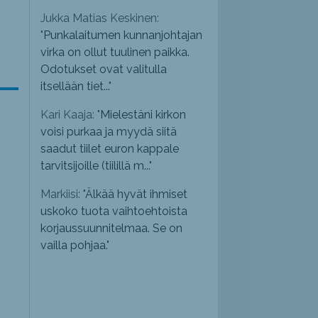
Jukka Matias Keskinen:
"
Punkalaitumen kunnanjohtajan
virka on ollut tuulinen paikka.
Odotukset ovat valitulla
itsellään tiet...
"
Kari Kaaja: "
Mielestäni kirkon
voisi purkaa ja myydä siitä
saadut tiilet euron kappale
tarvitsijoille (tiilillä m...
"
Markiisi: "
Älkää hyvät ihmiset
uskoko tuota vaihtoehtoista
korjaussuunnitelmaa. Se on
vailla pohjaa.
"