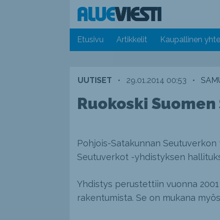
Etusivu
Artikkelit
Kaupallinen yhte
UUTISET
•
29.01.2014 00:53
•
SAMU
Ruokoski Suomen 
Pohjois-Satakunnan Seutuverkon t
Seutuverkot -yhdistyksen hallituk
Yhdistys perustettiin vuonna 200
rakentumista. Se on mukana myös 