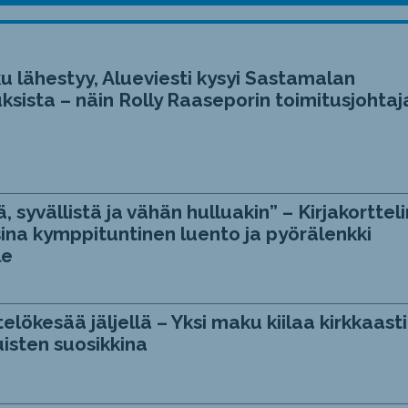
u lähestyy, Alueviesti kysyi Sastamalan
ksista – näin Rolly Raaseporin toimitusjohtaj
, syvällistä ja vähän hulluakin” – Kirjakortteli
ina kymppituntinen luento ja pyörälenkki
le
telökesää jäljellä – Yksi maku kiilaa kirkkaasti
isten suosikkina