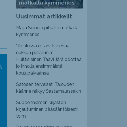
matkalla kymmenes
Uusimmat artikkelit
Maija Sianoja pitkällä matkalla
kymmenes
”Koulussa ei tarvitse enää
nukkua päiväunia” –
Huittislainen Taavi Järä odottaa
a
jo innolla ensimmäistä
koulupäiväänsä
Satosen terveiset: Talouden
käänne näkyy Sastamalassakin
Suodenniemen kirjaston
kirjautuminen pääsääntöisesti
toimii