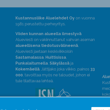
Kustannusliike Aluelehdet Oy
on vuonna
1981 perustettu perheyritys.
Viiden kunnan alueella ilmestyvä
Alueviesti on vakiinnuttanut vahvan aseman
alueellisena tiedotusvälineenä
.
Alueviesti jaetaan keskiviikkoisin
Sastamalassa
,
Huittisissa
,
Punkalaitumella
,
Säkylässä
ja
Kokemäellä
. Jättijako joka viikko, painos
33
000
, tavoittaa myös ne taloudet, johon ei
Alue
tule tilattavaa lehteä.
Kust
medi
kok
Alue