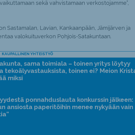
vaikuttamaan sekä vahvistamaan verkostojamme”,
n Sastamalan, Lavian, Kankaanpään, Jämijärven ja
ntaa valokuituverkon Pohjois-Satakuntaan.
KAUPALLINEN YHTEISTYÖ
kunta, sama toimiala – toinen yritys löytyy
a tekoälyvastauksista, toinen ei? Meion Krist
ää miksi
jyydestä ponnahduslauta konkurssin jälkeen:
n ansiosta paperitöihin menee nykyään vain
tia”