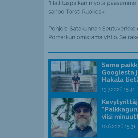
“Hallituspaikan myötä pääsemme 
sanoo Torsti Ruokoski.
Pohjois-Satakunnan Seutuverkko o
Pomarkun omistama yhtiö. Se rake
Sama paikka
Googlesta j
Hakala tiet
13.7.2026
15:41
Kevytyrittä
”Palkkaguru
viisi minuut
10.6.2026
15:31