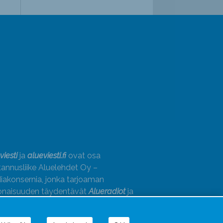
viesti
ja
alueviesti.fi
ovat osa
annusliike Aluelehdet Oy –
akonsernia, jonka tarjoaman
onaisuuden täydentävät
Alueradiot
ja
paino