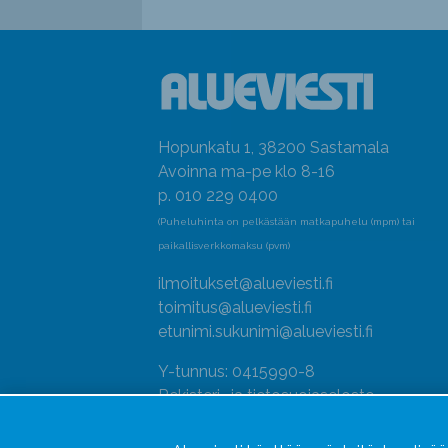
Hopunkatu 1, 38200 Sastamala
Avoinna ma-pe klo 8-16
p. 010 229 0400
(Puheluhinta on pelkästään matkapuhelu (mpm) tai
paikallisverkkomaksu (pvm)
ilmoitukset@alueviesti.fi
toimitus@alueviesti.fi
etunimi.sukunimi@alueviesti.fi
Y-tunnus: 0415990-8
Rekisteri- ja tietosuojaseloste
Seuraa meitä