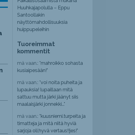
Paikallisosaamista mukana
Huuhkajapolulla – Eppu
Santoollakin
näyttömahdollisuuksia
huippupeleihin
a
Tuoreimmat
kommentit
mä vaan.: "
mahroikko sohasta
n
kusiaipesään!
"
mä vaan.: "
voi noita puheita ja
lupauksia! lupaillaan mitä
sattuu mutta järki jäänyt siis
maalaisjärki jonnekki...
"
mä vaan.: "
kuusniemi.turpeita ja
timatteja ja mitä niitä hyviä
sarjoja oli,hyvä vertaus!!jes!
"