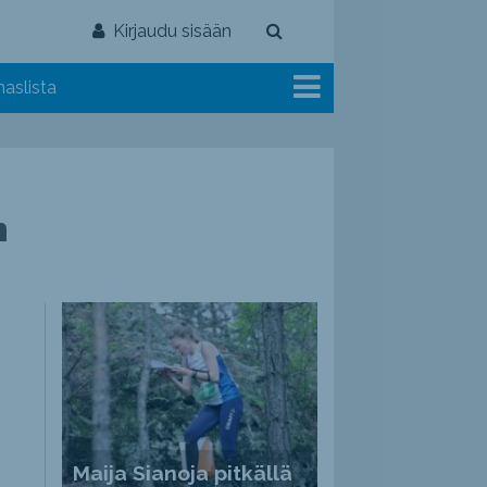
Kirjaudu sisään
aslista
n
Maija Sianoja pitkällä