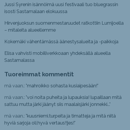
Jussi Syrenin isännöimä uusi festivaali tuo bluegrassin
isosti Sastamalaan elokuussa
Hirvenjuoksun suomenmestaruudet ratkottiin Lumijoella
– mitaleita alueellemme
Kokemäki vähentämässä äänestysalueita ja -paikkoja
Elisa vahvisti mobiiliverkkoaan yhdeksällä alueella
Sastamalassa
Tuoreimmat kommentit
mä vaan.: "
mahroikko sohasta kusiaipesään!
"
mä vaan.: "
voi noita puheita ja lupauksia! lupaillaan mitä
sattuu mutta järki jäänyt siis maalaisjärki jonnekki...
"
mä vaan.: "
kuusniemi.turpeita ja timatteja ja mitä niitä
hyviä sarjoja oli,hyvä vertaus!!jes!
"