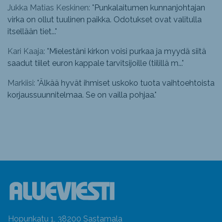
Jukka Matias Keskinen: "
Punkalaitumen kunnanjohtajan
virka on ollut tuulinen paikka. Odotukset ovat valitulla
itsellään tiet...
"
Kari Kaaja: "
Mielestäni kirkon voisi purkaa ja myydä siitä
saadut tiilet euron kappale tarvitsijoille (tiilillä m...
"
Markiisi: "
Älkää hyvät ihmiset uskoko tuota vaihtoehtoista
korjaussuunnitelmaa. Se on vailla pohjaa.
"
Hopunkatu 1, 38200 Sastamala