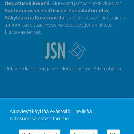
tiedotusvälineenä
. Alueviesti jaetaan keskiviikkoisin
Sastamalassa
,
Huittisissa
,
Punkalaitumella
,
Säkylässä
ja
Kokemäellä
. Jättijako joka viikko, painos
33 000
, tavoittaa myös ne taloudet, johon ei tule
tilattavaa lehteä.
Uutismedian Liiton jäsen. Noudatamme JSN:n ohjeita.
Alueviesti käyttää evästeitä:
Lue lisää
tietosuojaselosteestamme.