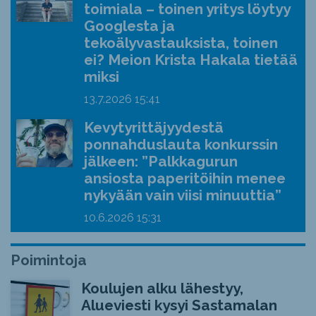
toimiala – toinen yritys löytyy
Googlesta ja
tekoälyvastauksista, toinen
ei? Meion Krista Hakala tietää
miksi
13.7.2026
15:41
Kevytyrittäjyydestä
ponnahduslauta konkurssin
jälkeen: ”Palkkagurun
ansiosta paperitöihin menee
nykyään vain viisi minuuttia”
10.6.2026
15:31
Poimintoja
Koulujen alku lähestyy,
Alueviesti kysyi Sastamalan