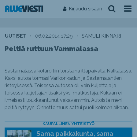
Kirjaudu sisään
UUTISET
•
06.02.2014 17:29
•
SAMULI KINNARI
Peltiä ruttuun Vammalassa
Sastamalassa kolaroitiin torstaina iltapäivällä Nälkälässä.
Kaksi autoa törmäsi Varikonkadun ja Sastamalantien
risteyksessä. Toisessa autossa oli vain kuljettaja ja
toisessa kuljettajan lisäksi yksi matkustaja. Kukaan ei
ilmeisesti loukkaantunut vakavammin. Autoista meni
peltiä ryttyyn. Onnettomuus sattui puoli kolmen aikaan.
KAUPALLINEN YHTEISTYÖ
Sama paikkakunta, sama