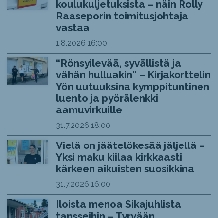
koulukuljetuksista – näin Rolly
Raaseporin toimitusjohtaja
vastaa
1.8.2026
16:00
“Rönsyilevää, syvällistä ja
vähän hulluakin” – Kirjakorttelin
Yön uutuuksina kymppituntinen
luento ja pyörälenkki
aamuvirkuille
31.7.2026
18:00
Vielä on jäätelökesää jäljellä –
Yksi maku kiilaa kirkkaasti
kärkeen aikuisten suosikkina
31.7.2026
16:00
Iloista menoa Sikajuhlista
tansseihin – Tyrvään