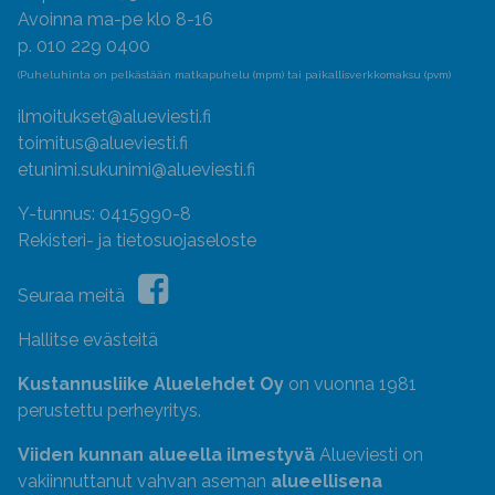
Avoinna ma-pe klo 8-16
p. 010 229 0400
(Puheluhinta on pelkästään matkapuhelu (mpm) tai paikallisverkkomaksu (pvm)
ilmoitukset@alueviesti.fi
toimitus@alueviesti.fi
etunimi.sukunimi@alueviesti.fi
Y-tunnus: 0415990-8
Rekisteri- ja tietosuojaseloste
Seuraa meitä
Hallitse evästeitä
Kustannusliike Aluelehdet Oy
on vuonna 1981
perustettu perheyritys.
Viiden kunnan alueella ilmestyvä
Alueviesti on
vakiinnuttanut vahvan aseman
alueellisena