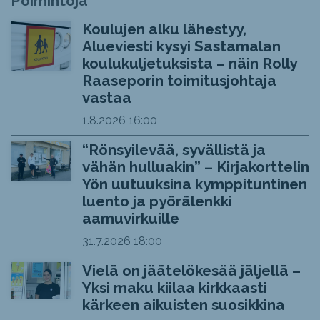
Poimintoja
Koulujen alku lähestyy,
Alueviesti kysyi Sastamalan
koulukuljetuksista – näin Rolly
Raaseporin toimitusjohtaja
vastaa
1.8.2026
16:00
“Rönsyilevää, syvällistä ja
vähän hulluakin” – Kirjakorttelin
Yön uutuuksina kymppituntinen
luento ja pyörälenkki
aamuvirkuille
31.7.2026
18:00
Vielä on jäätelökesää jäljellä –
Yksi maku kiilaa kirkkaasti
kärkeen aikuisten suosikkina