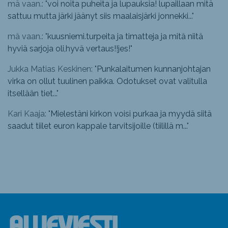
mä vaan.: "
voi noita puheita ja lupauksia! lupaillaan mitä
sattuu mutta järki jäänyt siis maalaisjärki jonnekki...
"
mä vaan.: "
kuusniemi.turpeita ja timatteja ja mitä niitä
hyviä sarjoja oli,hyvä vertaus!!jes!
"
Jukka Matias Keskinen: "
Punkalaitumen kunnanjohtajan
virka on ollut tuulinen paikka. Odotukset ovat valitulla
itsellään tiet...
"
Kari Kaaja: "
Mielestäni kirkon voisi purkaa ja myydä siitä
saadut tiilet euron kappale tarvitsijoille (tiilillä m...
"