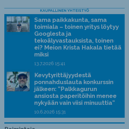
KAUPALLINEN YHTEISTYÖ
Sama paikkakunta, sama
toimiala – toinen yritys löytyy
Googlesta ja
tekoälyvastauksista, toinen
ei? Meion Krista Hakala tietää
miksi
13.7.2026
15:41
Kevytyrittäjyydestä
ponnahduslauta konkurssin
jälkeen: ”Palkkagurun
ansiosta paperitöihin menee
nykyään vain viisi minuuttia”
10.6.2026
15:31