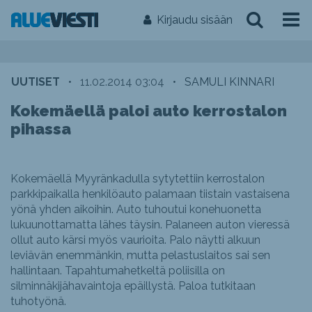
Kirjaudu sisään
UUTISET
•
11.02.2014 03:04
•
SAMULI KINNARI
Kokemäellä paloi auto kerrostalon
pihassa
Kokemäellä Myyränkadulla sytytettiin kerrostalon
parkkipaikalla henkilöauto palamaan tiistain vastaisena
yönä yhden aikoihin. Auto tuhoutui konehuonetta
lukuunottamatta lähes täysin. Palaneen auton vieressä
ollut auto kärsi myös vaurioita. Palo näytti alkuun
leviävän enemmänkin, mutta pelastuslaitos sai sen
hallintaan. Tapahtumahetkeltä poliisilla on
silminnäkijähavaintoja epäillystä. Paloa tutkitaan
tuhotyönä.