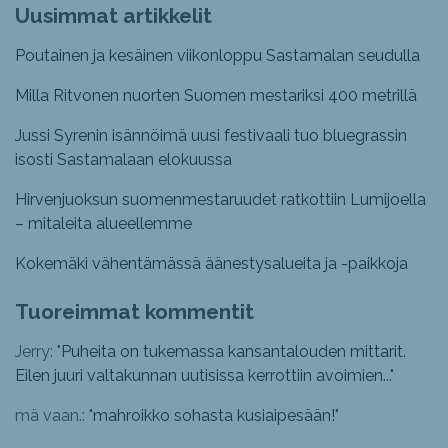
Uusimmat artikkelit
Poutainen ja kesäinen viikonloppu Sastamalan seudulla
Milla Ritvonen nuorten Suomen mestariksi 400 metrillä
Jussi Syrenin isännöimä uusi festivaali tuo bluegrassin
isosti Sastamalaan elokuussa
Hirvenjuoksun suomenmestaruudet ratkottiin Lumijoella
– mitaleita alueellemme
Kokemäki vähentämässä äänestysalueita ja -paikkoja
Tuoreimmat kommentit
Jerry: "
Puheita on tukemassa kansantalouden mittarit.
Eilen juuri valtakunnan uutisissa kerrottiin avoimien...
"
mä vaan.: "
mahroikko sohasta kusiaipesään!
"