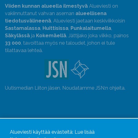
Viiden kunnan alueella ilmestyvä
Alueviesti on
vakiinnuttanut vahvan aseman
alueellisena
tiedotusvälineenä
. Alueviesti jaetaan keskiviikkoisin
Sastamalassa
,
Huittisissa
,
Punkalaitumella
,
Säkylässä
ja
Kokemäellä
. Jättijako joka viikko, painos
33 000
, tavoittaa myös ne taloudet, johon ei tule
tilattavaa lehteä.
Uutismedian Liiton jäsen. Noudatamme JSN:n ohjeita.
Alueviesti käyttää evästeitä:
Lue lisää