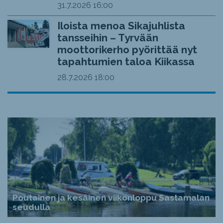
31.7.2026
16:00
Iloista menoa Sikajuhlista
tansseihin – Tyrvään
moottorikerho pyörittää nyt
tapahtumien taloa Kiikassa
28.7.2026
18:00
Poutainen ja kesäinen viikonloppu Sastamalan
seudulla