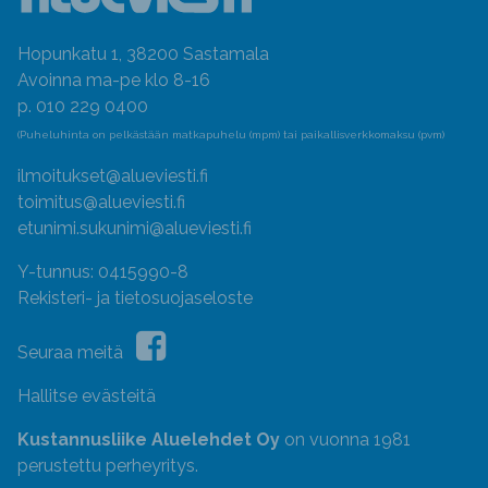
Hopunkatu 1, 38200 Sastamala
Avoinna ma-pe klo 8-16
p. 010 229 0400
(Puheluhinta on pelkästään matkapuhelu (mpm) tai paikallisverkkomaksu (pvm)
ilmoitukset@alueviesti.fi
toimitus@alueviesti.fi
etunimi.sukunimi@alueviesti.fi
Y-tunnus: 0415990-8
Rekisteri- ja tietosuojaseloste
Seuraa meitä
Hallitse evästeitä
Kustannusliike Aluelehdet Oy
on vuonna 1981
perustettu perheyritys.