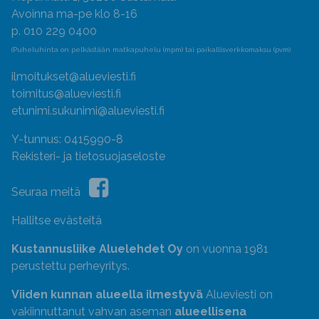
Avoinna ma-pe klo 8-16
p. 010 229 0400
(Puheluhinta on pelkästään matkapuhelu (mpm) tai paikallisverkkomaksu (pvm)
ilmoitukset@alueviesti.fi
toimitus@alueviesti.fi
etunimi.sukunimi@alueviesti.fi
Y-tunnus: 0415990-8
Rekisteri- ja tietosuojaseloste
Seuraa meitä
Hallitse evästeitä
Kustannusliike Aluelehdet Oy
on vuonna 1981
perustettu perheyritys.
Viiden kunnan alueella ilmestyvä
Alueviesti on
vakiinnuttanut vahvan aseman
alueellisena