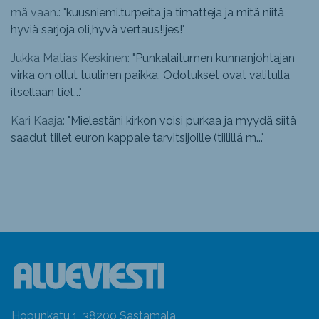
mä vaan.: "
kuusniemi.turpeita ja timatteja ja mitä niitä
hyviä sarjoja oli,hyvä vertaus!!jes!
"
Jukka Matias Keskinen: "
Punkalaitumen kunnanjohtajan
virka on ollut tuulinen paikka. Odotukset ovat valitulla
itsellään tiet...
"
Kari Kaaja: "
Mielestäni kirkon voisi purkaa ja myydä siitä
saadut tiilet euron kappale tarvitsijoille (tiilillä m...
"
Hopunkatu 1, 38200 Sastamala