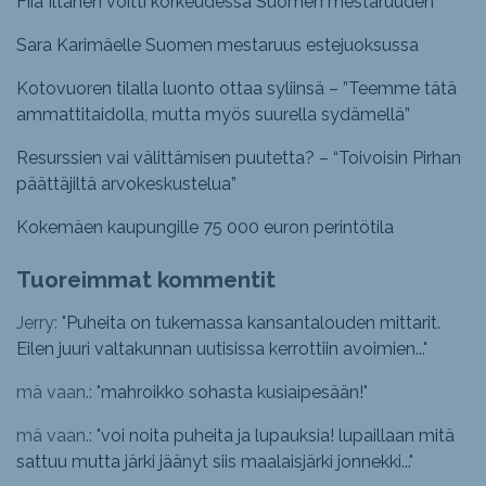
Fiia Iltanen voitti korkeudessa Suomen mestaruuden
Sara Karimäelle Suomen mestaruus estejuoksussa
Kotovuoren tilalla luonto ottaa syliinsä – ”Teemme tätä
ammattitaidolla, mutta myös suurella sydämellä”
Resurssien vai välittämisen puutetta? – “Toivoisin Pirhan
päättäjiltä arvokeskustelua”
Kokemäen kaupungille 75 000 euron perintötila
Tuoreimmat kommentit
Jerry: "
Puheita on tukemassa kansantalouden mittarit.
Eilen juuri valtakunnan uutisissa kerrottiin avoimien...
"
mä vaan.: "
mahroikko sohasta kusiaipesään!
"
mä vaan.: "
voi noita puheita ja lupauksia! lupaillaan mitä
sattuu mutta järki jäänyt siis maalaisjärki jonnekki...
"