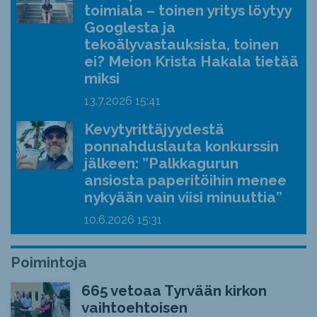
toimiala – toinen yritys löytyy
Googlesta ja
tekoälyvastauksista, toinen
ei? Meion Krista Hakala tietää
miksi
13.7.2026
15:41
Kevytyrittäjyydestä
ponnahduslauta konkurssin
jälkeen: ”Palkkagurun
ansiosta paperitöihin menee
nykyään vain viisi minuuttia”
10.6.2026
15:31
Poimintoja
665 vetoaa Tyrvään kirkon
vaihtoehtoisen