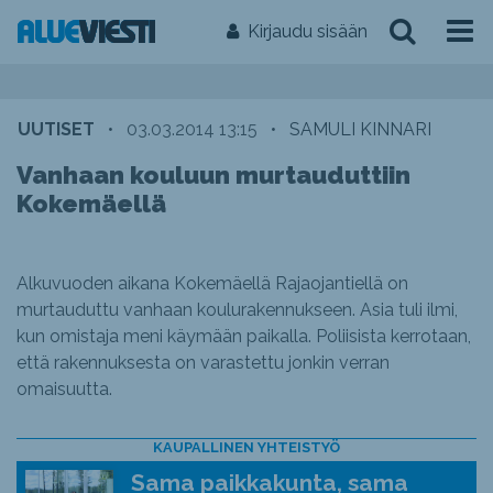
Kirjaudu sisään
UUTISET
•
03.03.2014 13:15
•
SAMULI KINNARI
Vanhaan kouluun murtauduttiin
Kokemäellä
Alkuvuoden aikana Kokemäellä Rajaojantiellä on
murtauduttu vanhaan koulurakennukseen. Asia tuli ilmi,
kun omistaja meni käymään paikalla. Poliisista kerrotaan,
että rakennuksesta on varastettu jonkin verran
omaisuutta.
KAUPALLINEN YHTEISTYÖ
Sama paikkakunta, sama