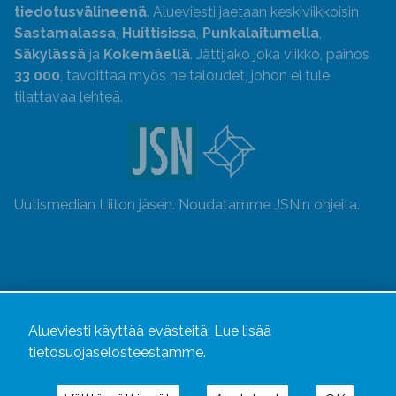
tiedotusvälineenä
. Alueviesti jaetaan keskiviikkoisin
Sastamalassa
,
Huittisissa
,
Punkalaitumella
,
Säkylässä
ja
Kokemäellä
. Jättijako joka viikko, painos
33 000
, tavoittaa myös ne taloudet, johon ei tule
tilattavaa lehteä.
Uutismedian Liiton jäsen. Noudatamme JSN:n ohjeita.
Alueviesti käyttää evästeitä:
Lue lisää
tietosuojaselosteestamme.