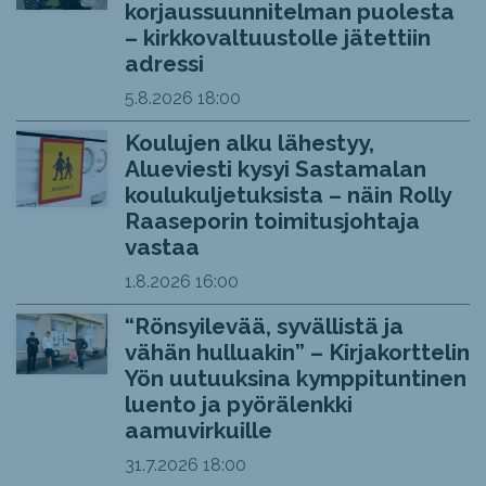
korjaussuunnitelman puolesta
– kirkkovaltuustolle jätettiin
adressi
5.8.2026
18:00
Koulujen alku lähestyy,
Alueviesti kysyi Sastamalan
koulukuljetuksista – näin Rolly
Raaseporin toimitusjohtaja
vastaa
1.8.2026
16:00
“Rönsyilevää, syvällistä ja
vähän hulluakin” – Kirjakorttelin
Yön uutuuksina kymppituntinen
luento ja pyörälenkki
aamuvirkuille
31.7.2026
18:00