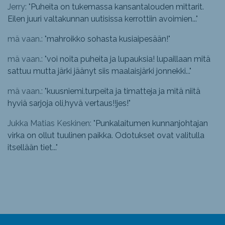
Jerry: "
Puheita on tukemassa kansantalouden mittarit.
Eilen juuri valtakunnan uutisissa kerrottiin avoimien...
"
mä vaan.: "
mahroikko sohasta kusiaipesään!
"
mä vaan.: "
voi noita puheita ja lupauksia! lupaillaan mitä
sattuu mutta järki jäänyt siis maalaisjärki jonnekki...
"
mä vaan.: "
kuusniemi.turpeita ja timatteja ja mitä niitä
hyviä sarjoja oli,hyvä vertaus!!jes!
"
Jukka Matias Keskinen: "
Punkalaitumen kunnanjohtajan
virka on ollut tuulinen paikka. Odotukset ovat valitulla
itsellään tiet...
"