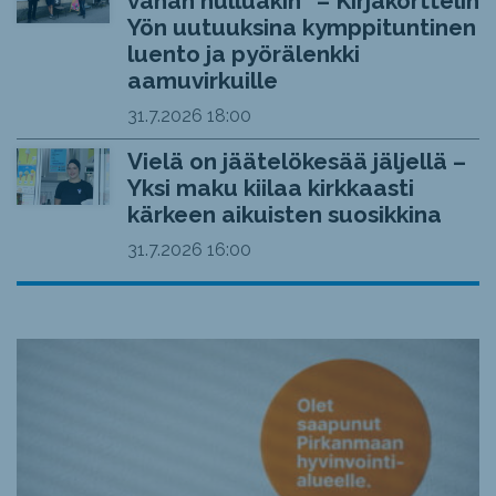
vähän hulluakin” – Kirjakorttelin
Yön uutuuksina kymppituntinen
luento ja pyörälenkki
aamuvirkuille
31.7.2026
18:00
Vielä on jäätelökesää jäljellä –
Yksi maku kiilaa kirkkaasti
kärkeen aikuisten suosikkina
31.7.2026
16:00