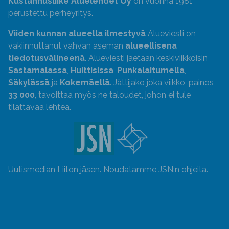
Kustannusliike Aluelehdet Oy
on vuonna 1981
perustettu perheyritys.
Viiden kunnan alueella ilmestyvä
Alueviesti on
vakiinnuttanut vahvan aseman
alueellisena
tiedotusvälineenä
. Alueviesti jaetaan keskiviikkoisin
Sastamalassa
,
Huittisissa
,
Punkalaitumella
,
Säkylässä
ja
Kokemäellä
. Jättijako joka viikko, painos
33 000
, tavoittaa myös ne taloudet, johon ei tule
tilattavaa lehteä.
Uutismedian Liiton jäsen. Noudatamme JSN:n ohjeita.