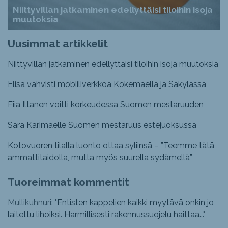
Niittyvillan jatkaminen edellyttäisi tiloihin isoja
muutoksia
Uusimmat artikkelit
Niittyvillan jatkaminen edellyttäisi tiloihin isoja muutoksia
Elisa vahvisti mobiiliverkkoa Kokemäellä ja Säkylässä
Fiia Iltanen voitti korkeudessa Suomen mestaruuden
Sara Karimäelle Suomen mestaruus estejuoksussa
Kotovuoren tilalla luonto ottaa syliinsä – ”Teemme tätä
ammattitaidolla, mutta myös suurella sydämellä”
Tuoreimmat kommentit
Mullikuhnuri: "
Entisten kappelien kaikki myytävä onkin jo
laitettu lihoiksi. Harmillisesti rakennussuojelu haittaa...
"