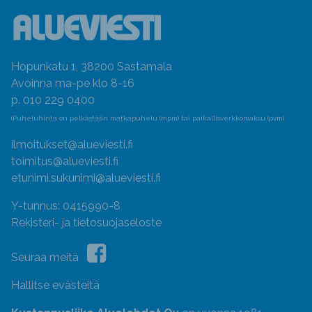
Hopunkatu 1, 38200 Sastamala
Avoinna ma-pe klo 8-16
p. 010 229 0400
(Puheluhinta on pelkästään matkapuhelu (mpm) tai paikallisverkkomaksu (pvm)
ilmoitukset@alueviesti.fi
toimitus@alueviesti.fi
etunimi.sukunimi@alueviesti.fi
Y-tunnus: 0415990-8
Rekisteri- ja tietosuojaseloste
Seuraa meitä
Hallitse evästeitä