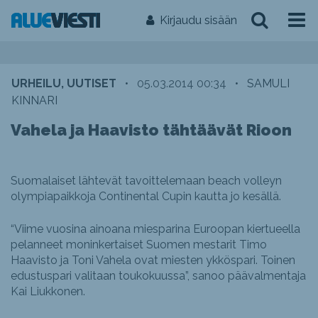
Kirjaudu sisään
URHEILU, UUTISET
•
05.03.2014 00:34
•
SAMULI
KINNARI
Vahela ja Haavisto tähtäävät Rioon
Suomalaiset lähtevät tavoittelemaan beach volleyn
olympiapaikkoja Continental Cupin kautta jo kesällä.
“Viime vuosina ainoana miesparina Euroopan kiertueella
pelanneet moninkertaiset Suomen mestarit Timo
Haavisto ja Toni Vahela ovat miesten ykköspari. Toinen
edustuspari valitaan toukokuussa”, sanoo päävalmentaja
Kai Liukkonen.