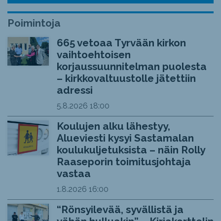
Poimintoja
665 vetoaa Tyrvään kirkon
vaihtoehtoisen
korjaussuunnitelman puolesta
– kirkkovaltuustolle jätettiin
adressi
5.8.2026
18:00
Koulujen alku lähestyy,
Alueviesti kysyi Sastamalan
koulukuljetuksista – näin Rolly
Raaseporin toimitusjohtaja
vastaa
1.8.2026
16:00
“Rönsyilevää, syvällistä ja