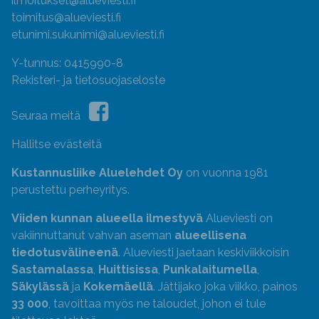
ilmoitukset@alueviesti.fi
toimitus@alueviesti.fi
etunimi.sukunimi@alueviesti.fi
Y-tunnus: 0415990-8
Rekisteri- ja tietosuojaseloste
Seuraa meitä
Hallitse evästeitä
Kustannusliike Aluelehdet Oy
on vuonna 1981
perustettu perheyritys.
Viiden kunnan alueella ilmestyvä
Alueviesti on
vakiinnuttanut vahvan aseman
alueellisena
tiedotusvälineenä
. Alueviesti jaetaan keskiviikkoisin
Sastamalassa
,
Huittisissa
,
Punkalaitumella
,
Säkylässä
ja
Kokemäellä
. Jättijako joka viikko, painos
33 000
, tavoittaa myös ne taloudet, johon ei tule