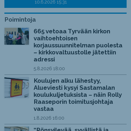
10.6.2026
15:31
Poimintoja
665 vetoaa Tyrvään kirkon
vaihtoehtoisen
korjaussuunnitelman puolesta
– kirkkovaltuustolle jätettiin
adressi
5.8.2026
18:00
Koulujen alku lähestyy,
Alueviesti kysyi Sastamalan
koulukuljetuksista – näin Rolly
Raaseporin toimitusjohtaja
vastaa
1.8.2026
16:00
“Rönsyilevää, syvällistä ja