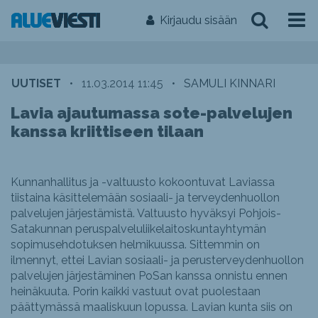
Kirjaudu sisään
UUTISET
•
11.03.2014 11:45
•
SAMULI KINNARI
Lavia ajautumassa sote-palvelujen
kanssa kriittiseen tilaan
Kunnanhallitus ja -valtuusto kokoontuvat Laviassa
tiistaina käsittelemään sosiaali- ja terveydenhuollon
palvelujen järjestämistä. Valtuusto hyväksyi Pohjois-
Satakunnan peruspalveluliikelaitoskuntayhtymän
sopimusehdotuksen helmikuussa. Sittemmin on
ilmennyt, ettei Lavian sosiaali- ja perusterveydenhuollon
palvelujen järjestäminen PoSan kanssa onnistu ennen
heinäkuuta. Porin kaikki vastuut ovat puolestaan
päättymässä maaliskuun lopussa. Lavian kunta siis on