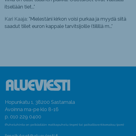
itsellään tiet...
"
Kari Kaaja: "
Mielestäni kirkon voisi purkaa ja myydä siitä
saadut tiilet euron kappale tarvitsijoille (tiilillä m...
"
Hopunkatu 1, 38200 Sastamala
Avoinna ma-pe klo 8-16
p. 010 229 0400
(Puheluhinta on pelkästään matkapuhelu (mpm) tai paikallisverkkomaksu (pvm)