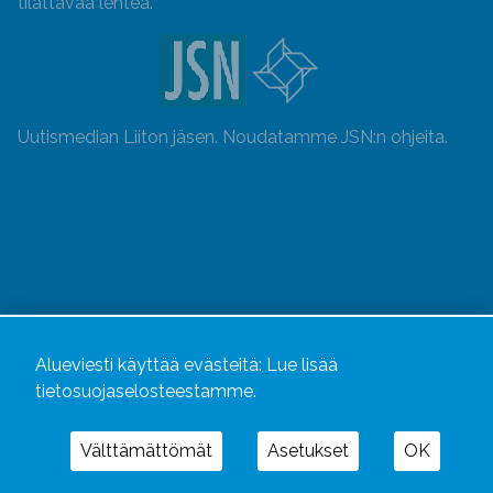
tilattavaa lehteä.
Uutismedian Liiton jäsen. Noudatamme JSN:n ohjeita.
Alueviesti käyttää evästeitä:
Lue lisää
tietosuojaselosteestamme.
Alueviesti
ja
alueviesti.fi
ovat osa Kustannusliike
Välttämättömät
Asetukset
OK
Aluelehdet Oy – mediakonsernia, jonka tarjoaman