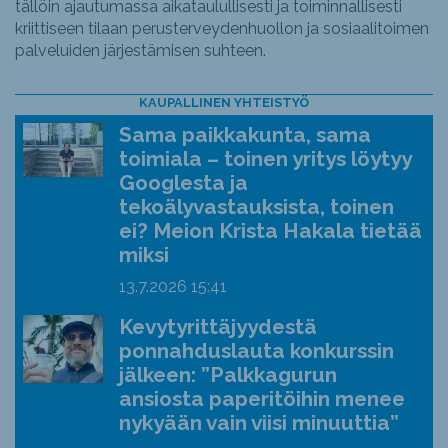
tällöin ajautumassa aikataulullisesti ja toiminnallisesti
kriittiseen tilaan perusterveydenhuollon ja sosiaalitoimen
palveluiden järjestämisen suhteen.
KAUPALLINEN YHTEISTYÖ
Sama paikkakunta, sama
toimiala – toinen yritys löytyy
Googlesta ja
tekoälyvastauksista, toinen
ei? Meion Krista Hakala tietää
miksi
13.7.2026
15:41
Kevytyrittäjyydestä
ponnahduslauta konkurssin
jälkeen: ”Palkkagurun
ansiosta paperitöihin menee
nykyään vain viisi minuuttia”