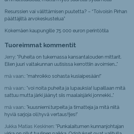
Resurssien vai välittämisen puutetta? – “Toivoisin Pirhan
päättäjiltä arvokeskustelua”
Kokemäen kaupungille 75 000 euron perintötila
Tuoreimmat kommentit
Jerry: "
Puheita on tukemassa kansantalouden mittarit.
Eilen juuri valtakunnan uutisissa kerrottiin avoimien...
"
mä vaan.: "
mahroikko sohasta kusiaipesään!
"
mä vaan.: "
voi noita puheita ja lupauksia! lupaillaan mitä
sattuu mutta järki jäänyt siis maalaisjärki jonnekki...
"
mä vaan.: "
kuusniemi.turpeita ja timatteja ja mitä niitä
hyviä sarjoja oli,hyvä vertaus!!jes!
"
Jukka Matias Keskinen: "
Punkalaitumen kunnanjohtajan
virka on ollut tuulinen paikka. Odotukset ovat valitulla