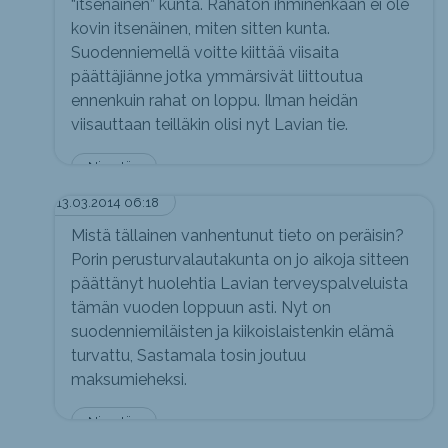
“itsenäinen” kunta. Rahaton ihminenkään ei ole
kovin itsenäinen, miten sitten kunta.
Suodenniemellä voitte kiittää viisaita
päättäjiänne jotka ymmärsivät liittoutua
ennenkuin rahat on loppu. Ilman heidän
viisauttaan teilläkin olisi nyt Lavian tie.
Nimetön
13.03.2014 06:18
Mistä tällainen vanhentunut tieto on peräisin?
Porin perusturvalautakunta on jo aikoja sitteen
päättänyt huolehtia Lavian terveyspalveluista
tämän vuoden loppuun asti. Nyt on
suodenniemiläisten ja kiikoislaistenkin elämä
turvattu, Sastamala tosin joutuu
maksumieheksi.
Nimetön