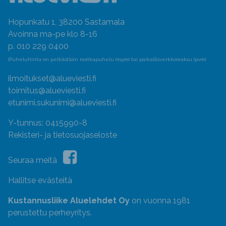
Hopunkatu 1, 38200 Sastamala
Avoinna ma-pe klo 8-16
p. 010 229 0400
(Puheluhinta on pelkästään matkapuhelu (mpm) tai paikallisverkkomaksu (pvm)
ilmoitukset@alueviesti.fi
toimitus@alueviesti.fi
etunimi.sukunimi@alueviesti.fi
Y-tunnus: 0415990-8
Rekisteri- ja tietosuojaseloste
Seuraa meitä
Hallitse evästeitä
Kustannusliike Aluelehdet Oy
on vuonna 1981
perustettu perheyritys.