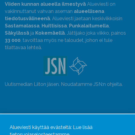
Viiden kunnan alueella ilmestyvä
Alueviesti on
vakiinnuttanut vahvan aseman
alueellisena
tiedotusvälineenä
. Alueviesti jaetaan keskiviikkoisin
Sastamalassa
,
Huittisissa
,
Punkalaitumella
,
Säkylässä
ja
Kokemäellä
. Jättijako joka viikko, painos
33 000
, tavoittaa myös ne taloudet, johon ei tule
tilattavaa lehteä.
Uutismedian Liiton jäsen. Noudatamme JSN:n ohjeita.
Alueviesti käyttää evästeitä:
Lue lisää
tietosuojaselosteestamme.