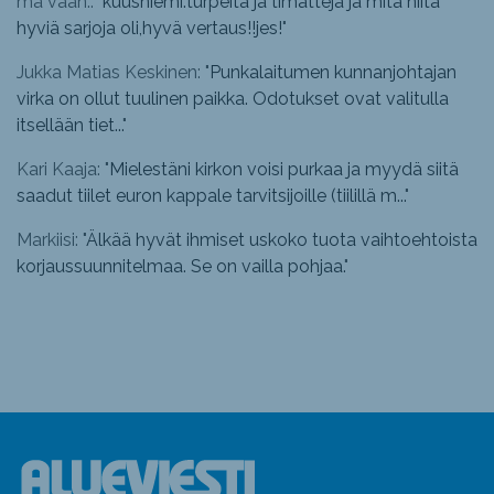
mä vaan.: "
kuusniemi.turpeita ja timatteja ja mitä niitä
hyviä sarjoja oli,hyvä vertaus!!jes!
"
Jukka Matias Keskinen: "
Punkalaitumen kunnanjohtajan
virka on ollut tuulinen paikka. Odotukset ovat valitulla
itsellään tiet...
"
Kari Kaaja: "
Mielestäni kirkon voisi purkaa ja myydä siitä
saadut tiilet euron kappale tarvitsijoille (tiilillä m...
"
Markiisi: "
Älkää hyvät ihmiset uskoko tuota vaihtoehtoista
korjaussuunnitelmaa. Se on vailla pohjaa.
"