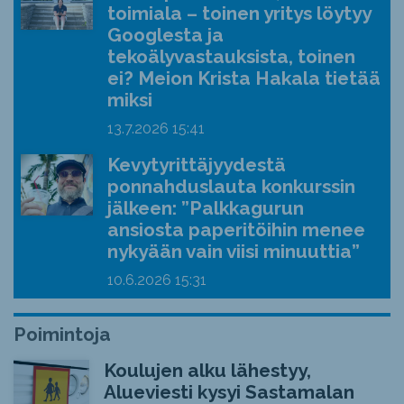
toimiala – toinen yritys löytyy
Googlesta ja
tekoälyvastauksista, toinen
ei? Meion Krista Hakala tietää
miksi
13.7.2026
15:41
Kevytyrittäjyydestä
ponnahduslauta konkurssin
jälkeen: ”Palkkagurun
ansiosta paperitöihin menee
nykyään vain viisi minuuttia”
10.6.2026
15:31
Poimintoja
Koulujen alku lähestyy,
Alueviesti kysyi Sastamalan