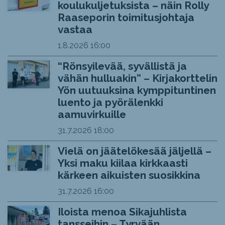
koulukuljetuksista – näin Rolly
Raaseporin toimitusjohtaja
vastaa
1.8.2026
16:00
“Rönsyilevää, syvällistä ja
vähän hulluakin” – Kirjakorttelin
Yön uutuuksina kymppituntinen
luento ja pyörälenkki
aamuvirkuille
31.7.2026
18:00
Vielä on jäätelökesää jäljellä –
Yksi maku kiilaa kirkkaasti
kärkeen aikuisten suosikkina
31.7.2026
16:00
Iloista menoa Sikajuhlista
tansseihin – Tyrvään