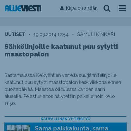
Kirjaudu sisään
UUTISET
•
19.03.2014 12:54
•
SAMULI KINNARI
Sähkölinjoille kaatunut puu sytytti
maastopalon
Sastamalassa Keikyäntien varrella suurjännitelinjoille
kaatunut puu sytytti maastopalon keskiviikkona ennen
puoltapäivää. Maastoa oli tulessa kahden aarin
alueella. Pelastuslaitos hälytettiin paikalle noin kello
11.50.
KAUPALLINEN YHTEISTYÖ
Sama paikkakunta, sama