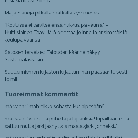
tosiasiallisesti siirretä
Maija Sianoja pitkällä matkalla kymmenes
”Koulussa ei tarvitse enää nukkua päiväunia” –
Huittislainen Taavi Järä odottaa jo innolla ensimmäistä
koulupäiväänsä
Satosen terveiset: Talouden käänne näkyy
Sastamalassakin
Suodenniemen kirjaston kirjautuminen pääsääntöisesti
toimii
Tuoreimmat kommentit
mä vaan.: "
mahroikko sohasta kusiaipesään!
"
mä vaan.: "
voi noita puheita ja lupauksia! lupaillaan mitä
sattuu mutta järki jäänyt siis maalaisjärki jonnekki...
"