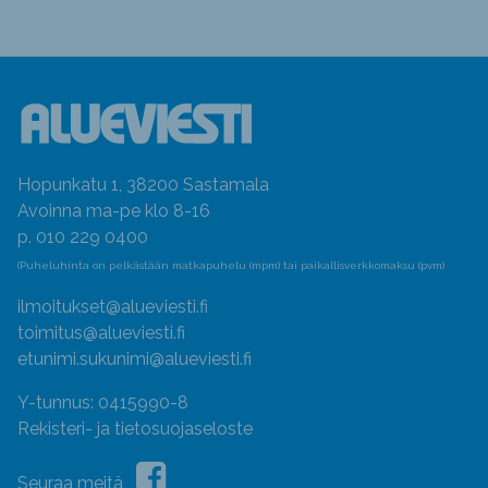
Hopunkatu 1, 38200 Sastamala
Avoinna ma-pe klo 8-16
p. 010 229 0400
(Puheluhinta on pelkästään matkapuhelu (mpm) tai paikallisverkkomaksu (pvm)
ilmoitukset@alueviesti.fi
toimitus@alueviesti.fi
etunimi.sukunimi@alueviesti.fi
Y-tunnus: 0415990-8
Rekisteri- ja tietosuojaseloste
Seuraa meitä