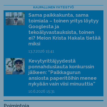
KAUPALLINEN YHTEISTYÖ
Sama paikkakunta, sama
toimiala – toinen yritys löytyy
Googlesta ja
tekoälyvastauksista, toinen
ei? Meion Krista Hakala tietää
miksi
13.7.2026
15:41
Kevytyrittäjyydestä
ponnahduslauta konkurssin
jälkeen: ”Palkkagurun
ansiosta paperitöihin menee
nykyään vain viisi minuuttia”
10.6.2026
15:31
Poimintoja