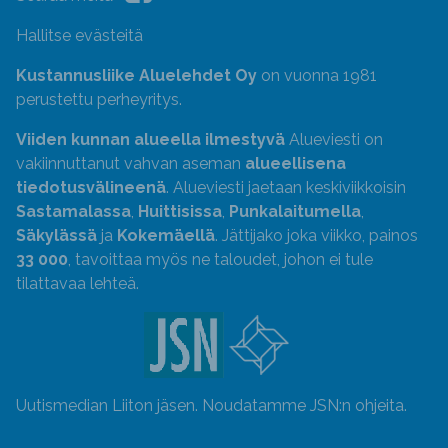
Hallitse evästeitä
Kustannusliike Aluelehdet Oy
on vuonna 1981
perustettu perheyritys.
Viiden kunnan alueella ilmestyvä
Alueviesti on
vakiinnuttanut vahvan aseman
alueellisena
tiedotusvälineenä
. Alueviesti jaetaan keskiviikkoisin
Sastamalassa
,
Huittisissa
,
Punkalaitumella
,
Säkylässä
ja
Kokemäellä
. Jättijako joka viikko, painos
33 000
, tavoittaa myös ne taloudet, johon ei tule
tilattavaa lehteä.
Uutismedian Liiton jäsen. Noudatamme JSN:n ohjeita.