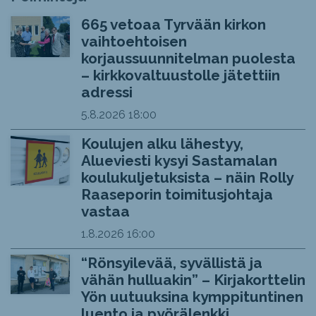
665 vetoaa Tyrvään kirkon
vaihtoehtoisen
korjaussuunnitelman puolesta
– kirkkovaltuustolle jätettiin
adressi
5.8.2026
18:00
Koulujen alku lähestyy,
Alueviesti kysyi Sastamalan
koulukuljetuksista – näin Rolly
Raaseporin toimitusjohtaja
vastaa
1.8.2026
16:00
“Rönsyilevää, syvällistä ja
vähän hulluakin” – Kirjakorttelin
Yön uutuuksina kymppituntinen
luento ja pyörälenkki