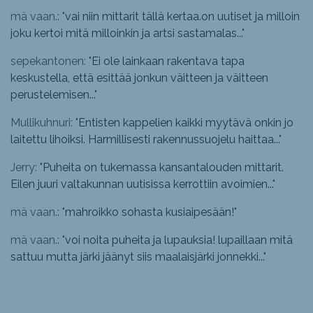
mä vaan.: "
vai niin mittarit tällä kertaa.on uutiset ja milloin
joku kertoi mitä milloinkin ja artsi sastamalas...
"
sepekantonen: "
Ei ole lainkaan rakentava tapa
keskustella, että esittää jonkun väitteen ja väitteen
perustelemisen...
"
Mullikuhnuri: "
Entisten kappelien kaikki myytävä onkin jo
laitettu lihoiksi. Harmillisesti rakennussuojelu haittaa...
"
Jerry: "
Puheita on tukemassa kansantalouden mittarit.
Eilen juuri valtakunnan uutisissa kerrottiin avoimien...
"
mä vaan.: "
mahroikko sohasta kusiaipesään!
"
mä vaan.: "
voi noita puheita ja lupauksia! lupaillaan mitä
sattuu mutta järki jäänyt siis maalaisjärki jonnekki...
"