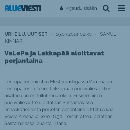
Kirjaudu sisään
URHEILU, UUTISET
•
19.03.2014 02:30
•
SAMULI
KINNARI
VaLePa ja Lakkapää aloittavat
perjantaina
Lentopallon miesten Mestaruusliigassa Vammalan
Lentopallon ja Team Lakkapään puolivälieräpelien
aikatauluun on tullut muutoksia. Ensimmäinen
puolivälieräottelu pelataan Sastamalassa
ennakkotiedoista poiketen perjantaina. Ottelu alkaa
Vexve Areenalla kello 18.30. Toinen ottelu pelataan
Sastamalassa lauantai-iltana.