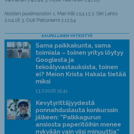
Naisten puolimaraton:
1. Mari Kiili 1.54.13 2. Siiri Lehto
2.04.18 3. Outi Peltoniemi 2.12.54
KAUPALLINEN YHTEISTYÖ
Sama paikkakunta, sama
toimiala – toinen yritys löytyy
Googlesta ja
tekoälyvastauksista, toinen
ei? Meion Krista Hakala tietää
miksi
13.7.2026
15:41
Kevytyrittäjyydestä
ponnahduslauta konkurssin
jälkeen: ”Palkkagurun
ansiosta paperitöihin menee
nykyään vain viisi minuuttia”