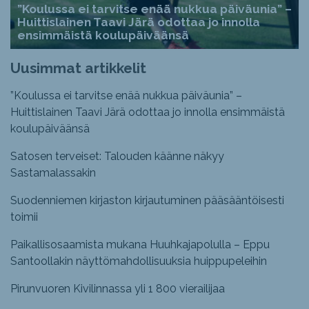
”Koulussa ei tarvitse enää nukkua päiväunia” –
Huittislainen Taavi Järä odottaa jo innolla
ensimmäistä koulupäiväänsä
Uusimmat artikkelit
”Koulussa ei tarvitse enää nukkua päiväunia” –
Huittislainen Taavi Järä odottaa jo innolla ensimmäistä
koulupäiväänsä
Satosen terveiset: Talouden käänne näkyy
Sastamalassakin
Suodenniemen kirjaston kirjautuminen pääsääntöisesti
toimii
Paikallisosaamista mukana Huuhkajapolulla – Eppu
Santoollakin näyttömahdollisuuksia huippupeleihin
Pirunvuoren Kivilinnassa yli 1 800 vierailijaa