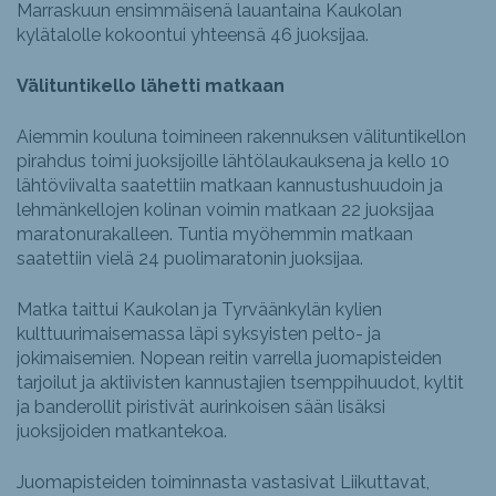
Marraskuun ensimmäisenä lauantaina Kaukolan
kylätalolle kokoontui yhteensä 46 juoksijaa.
Välituntikello lähetti matkaan
Aiemmin kouluna toimineen rakennuksen välituntikellon
pirahdus toimi juoksijoille lähtölaukauksena ja kello 10
lähtöviivalta saatettiin matkaan kannustushuudoin ja
lehmänkellojen kolinan voimin matkaan 22 juoksijaa
maratonurakalleen. Tuntia myöhemmin matkaan
saatettiin vielä 24 puolimaratonin juoksijaa.
Matka taittui Kaukolan ja Tyrväänkylän kylien
kulttuurimaisemassa läpi syksyisten pelto- ja
jokimaisemien. Nopean reitin varrella juomapisteiden
tarjoilut ja aktiivisten kannustajien tsemppihuudot, kyltit
ja banderollit piristivät aurinkoisen sään lisäksi
juoksijoiden matkantekoa.
Juomapisteiden toiminnasta vastasivat Liikuttavat,