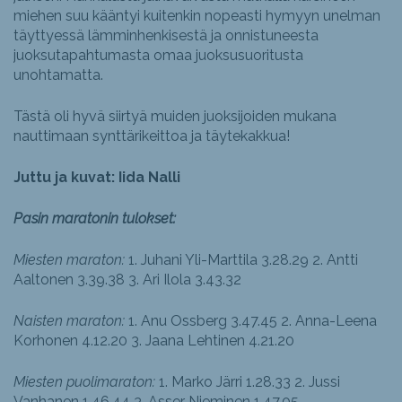
miehen suu kääntyi kuitenkin nopeasti hymyyn unelman
täyttyessä lämminhenkisestä ja onnistuneesta
juoksutapahtumasta omaa juoksusuoritusta
unohtamatta.
Tästä oli hyvä siirtyä muiden juoksijoiden mukana
nauttimaan synttärikeittoa ja täytekakkua!
Juttu ja kuvat: Iida Nalli
Pasin maratonin tulokset:
Miesten maraton:
1. Juhani Yli-Marttila 3.28.29 2. Antti
Aaltonen 3.39.38 3. Ari Ilola 3.43.32
Naisten maraton:
1. Anu Ossberg 3.47.45 2. Anna-Leena
Korhonen 4.12.20 3. Jaana Lehtinen 4.21.20
Miesten puolimaraton:
1. Marko Järri 1.28.33 2. Jussi
Vanhanen 1.46.44 3. Asser Nieminen 1.47.05