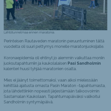
Lähtötunnelmaa ennen maratonia.
Perinteisen Rautaveden maratonin peruuntuminen tältä
vuodelta oli suuri pettymys monelle maratonjuoksijalle.
Koronaepidemia oli ehtinyt jo aiemmin vaikuttaa moniin
juoksutapahtumiin ja kaukolalaisen
Pasi Sandholmin
kalenteri huusi tyhjää maratonien osalta.
Mies ei jäänyt toimettomaksi, vaan alkoi mielessään
kehittää ajatusta omasta Pasin Maraton -tapahtumasta,
jota lähdettiinkin nopeasti järjestämään talkoovoimin
Sastamalan Kaukolaan. Tapahtumapäiväksi valikoitui
Sandholmin syntymäpäivä.