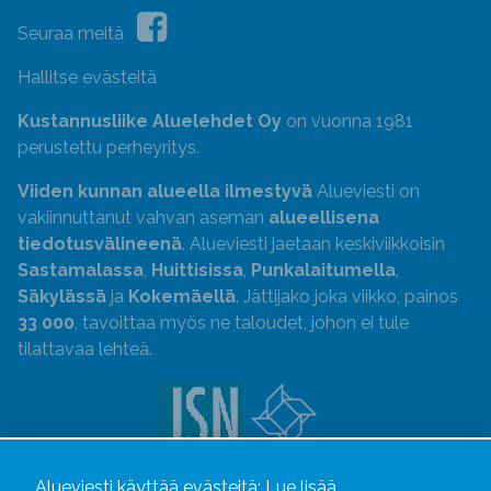
Seuraa meitä
Hallitse evästeitä
Kustannusliike Aluelehdet Oy
on vuonna 1981
perustettu perheyritys.
Viiden kunnan alueella ilmestyvä
Alueviesti on
vakiinnuttanut vahvan aseman
alueellisena
tiedotusvälineenä
. Alueviesti jaetaan keskiviikkoisin
Sastamalassa
,
Huittisissa
,
Punkalaitumella
,
Säkylässä
ja
Kokemäellä
. Jättijako joka viikko, painos
33 000
, tavoittaa myös ne taloudet, johon ei tule
tilattavaa lehteä.
Uutismedian Liiton jäsen. Noudatamme JSN:n ohjeita.
Alueviesti käyttää evästeitä:
Lue lisää