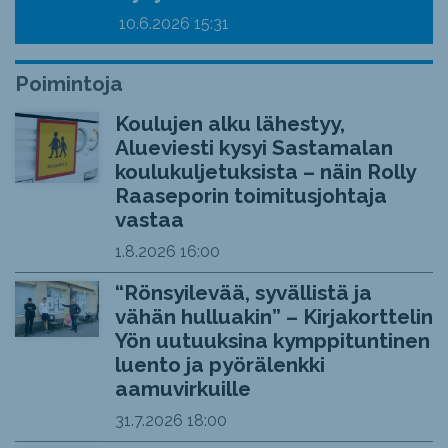
10.6.2026
15:31
Poimintoja
Koulujen alku lähestyy,
Alueviesti kysyi Sastamalan
koulukuljetuksista – näin Rolly
Raaseporin toimitusjohtaja
vastaa
1.8.2026
16:00
“Rönsyilevää, syvällistä ja
vähän hulluakin” – Kirjakorttelin
Yön uutuuksina kymppituntinen
luento ja pyörälenkki
aamuvirkuille
31.7.2026
18:00