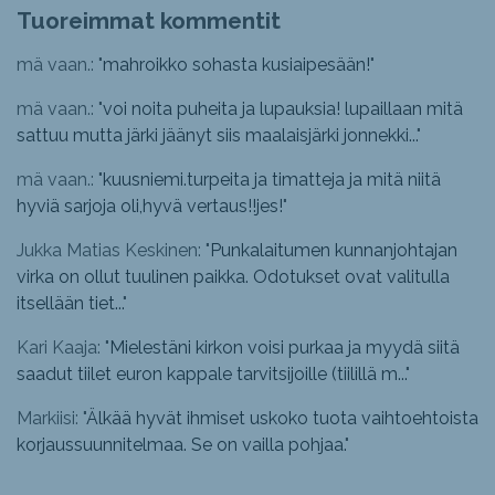
Tuoreimmat kommentit
mä vaan.: "
mahroikko sohasta kusiaipesään!
"
mä vaan.: "
voi noita puheita ja lupauksia! lupaillaan mitä
sattuu mutta järki jäänyt siis maalaisjärki jonnekki...
"
mä vaan.: "
kuusniemi.turpeita ja timatteja ja mitä niitä
hyviä sarjoja oli,hyvä vertaus!!jes!
"
Jukka Matias Keskinen: "
Punkalaitumen kunnanjohtajan
virka on ollut tuulinen paikka. Odotukset ovat valitulla
itsellään tiet...
"
Kari Kaaja: "
Mielestäni kirkon voisi purkaa ja myydä siitä
saadut tiilet euron kappale tarvitsijoille (tiilillä m...
"
Markiisi: "
Älkää hyvät ihmiset uskoko tuota vaihtoehtoista
korjaussuunnitelmaa. Se on vailla pohjaa.
"