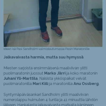
Idean isä Pasi Sandholm valmistautumassa Pasin Maratonille.
Jalkavaivasta harmia, mutta suu hymyssä
Miesten sarjoista ensimmäisenä maaliviivan ylitti
puolimaratonin juossut
Marko Järri
ja koko maratonin
Juhani Yli-Marttila
. Naisista ykköspaikat veivät
puolimaratonilla
Mari Kiili
ja maratonilla
Anu Ossberg
.
Syntymäpäiväsankari Sandholm ylitti maaliviivan
numerolappu hulmuten 4 tuntia ja 41 minuuttia lähdön
jälkeen. Hankalasta jalkavaivasta matkalla kärsineen