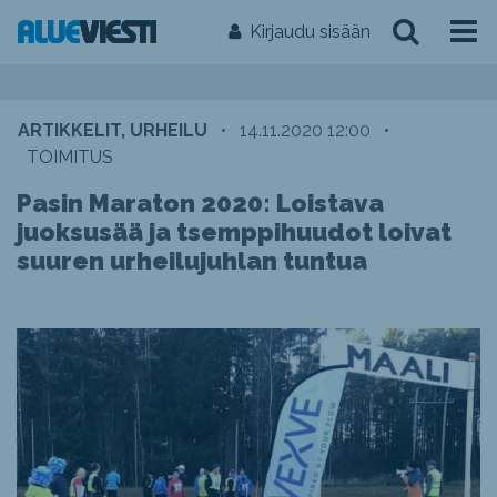
Kirjaudu sisään
ARTIKKELIT, URHEILU
•
14.11.2020 12:00
•
TOIMITUS
Pasin Maraton 2020: Loistava
juoksusää ja tsemppihuudot loivat
suuren urheilujuhlan tuntua