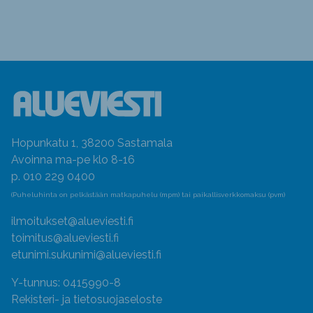
Hopunkatu 1, 38200 Sastamala
Avoinna ma-pe klo 8-16
p. 010 229 0400
(Puheluhinta on pelkästään matkapuhelu (mpm) tai paikallisverkkomaksu (pvm)
ilmoitukset@alueviesti.fi
toimitus@alueviesti.fi
etunimi.sukunimi@alueviesti.fi
Y-tunnus: 0415990-8
Rekisteri- ja tietosuojaseloste