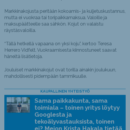
Markkinakojusta peritään kokoamis- ja kuljetuskustannus,
mutta ei vuokraa tai toripaikkamaksua. Valoille ja
maksupäätteelle saa sähkön. Kojut on valaistu
räystäsvaloilla.
“Tällä hetkellä vapaana on yksi koju”, kertoo Teresa
Herrero Vidfelt. Vuokraamisesta kiinnostuneet saavat
häneltä lisätietoja.
Jouluiset markkinakojut ovat torilla ainakin joulukuun,
mahdollisesti pidempään tammikuulle.
KAUPALLINEN YHTEISTYÖ
Sama paikkakunta, sama
toimiala – toinen yritys löytyy
Googlesta ja
tekoälyvastauksista, toinen
ei? Meion Krista Hakala tietää