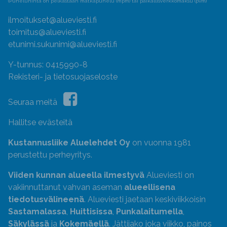
(Puheluhinta on pelkästään matkapuhelu (mpm) tai paikallisverkkomaksu (pvm)
ilmoitukset@alueviesti.fi
toimitus@alueviesti.fi
etunimi.sukunimi@alueviesti.fi
Y-tunnus: 0415990-8
Rekisteri- ja tietosuojaseloste
Seuraa meitä
Hallitse evästeitä
Kustannusliike Aluelehdet Oy
on vuonna 1981
perustettu perheyritys.
Viiden kunnan alueella ilmestyvä
Alueviesti on
vakiinnuttanut vahvan aseman
alueellisena
tiedotusvälineenä
. Alueviesti jaetaan keskiviikkoisin
Sastamalassa
,
Huittisissa
,
Punkalaitumella
,
Säkylässä
ja
Kokemäellä
. Jättijako joka viikko, painos