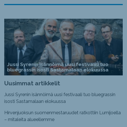
Jussi Syrenin isännöimä uusi festivaali tuo
bluegrassin isosti Sastamalaan elokuussa
Uusimmat artikkelit
Jussi Syrenin isännöimä uusi festivaali tuo bluegrassin
isosti Sastamalaan elokuussa
Hirvenjuoksun suomenmestaruudet ratkottiin Lumijoella
– mitaleita alueellemme