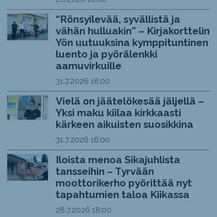
“Rönsyilevää, syvällistä ja
vähän hulluakin” – Kirjakorttelin
Yön uutuuksina kymppituntinen
luento ja pyörälenkki
aamuvirkuille
31.7.2026
18:00
Vielä on jäätelökesää jäljellä –
Yksi maku kiilaa kirkkaasti
kärkeen aikuisten suosikkina
31.7.2026
16:00
Iloista menoa Sikajuhlista
tansseihin – Tyrvään
moottorikerho pyörittää nyt
tapahtumien taloa Kiikassa
28.7.2026
18:00