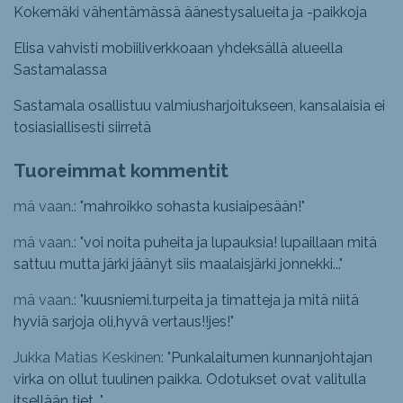
Kokemäki vähentämässä äänestysalueita ja -paikkoja
Elisa vahvisti mobiiliverkkoaan yhdeksällä alueella
Sastamalassa
Sastamala osallistuu valmiusharjoitukseen, kansalaisia ei
tosiasiallisesti siirretä
Tuoreimmat kommentit
mä vaan.: "
mahroikko sohasta kusiaipesään!
"
mä vaan.: "
voi noita puheita ja lupauksia! lupaillaan mitä
sattuu mutta järki jäänyt siis maalaisjärki jonnekki...
"
mä vaan.: "
kuusniemi.turpeita ja timatteja ja mitä niitä
hyviä sarjoja oli,hyvä vertaus!!jes!
"
Jukka Matias Keskinen: "
Punkalaitumen kunnanjohtajan
virka on ollut tuulinen paikka. Odotukset ovat valitulla
itsellään tiet...
"