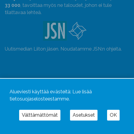
33 000
, tavoittaa myös ne taloudet, johon ei tule
tilattavaa lehteä.
Uutismedian Liiton jäsen. Noudatamme JSN:n ohjeita.
Alueviesti käyttää evästeitä:
Lue lisää
tietosuojaselosteestamme.
Välttämättömät
Asetukset
OK
Alueviesti
ja
alueviesti.fi
ovat osa Kustannusliike