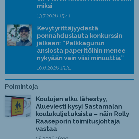
miksi
13.7.2026
15:41
Kevytyrittäjyydestä
ponnahduslauta konkurssin
jälkeen: ”Palkkagurun
ansiosta paperitöihin menee
nykyään vain viisi minuuttia”
10.6.2026
15:31
Poimintoja
Koulujen alku lähestyy,
Alueviesti kysyi Sastamalan
koulukuljetuksista – näin Rolly
Raaseporin toimitusjohtaja
vastaa
1.8.2026
16:00