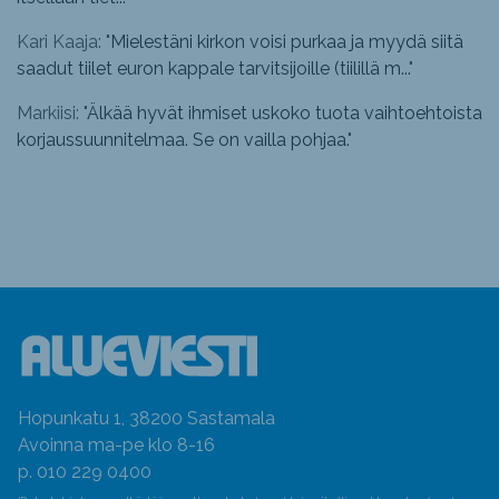
Kari Kaaja: "
Mielestäni kirkon voisi purkaa ja myydä siitä
saadut tiilet euron kappale tarvitsijoille (tiilillä m...
"
Markiisi: "
Älkää hyvät ihmiset uskoko tuota vaihtoehtoista
korjaussuunnitelmaa. Se on vailla pohjaa.
"
Hopunkatu 1, 38200 Sastamala
Avoinna ma-pe klo 8-16
p. 010 229 0400