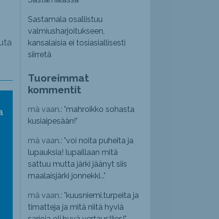
Sastamala osallistuu
valmiusharjoitukseen,
uta
kansalaisia ei tosiasiallisesti
siirretä
Tuoreimmat
kommentit
mä vaan.: "
mahroikko sohasta
a
kusiaipesään!
"
mä vaan.: "
voi noita puheita ja
lupauksia! lupaillaan mitä
sattuu mutta järki jäänyt siis
maalaisjärki jonnekki...
"
mä vaan.: "
kuusniemi.turpeita ja
timatteja ja mitä niitä hyviä
sarjoja oli,hyvä vertaus!!jes!
"