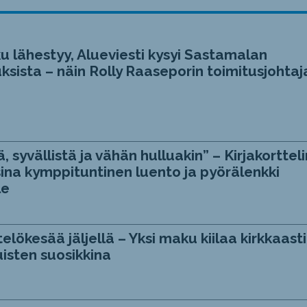
u lähestyy, Alueviesti kysyi Sastamalan
ksista – näin Rolly Raaseporin toimitusjohtaj
, syvällistä ja vähän hulluakin” – Kirjakortteli
ina kymppituntinen luento ja pyörälenkki
le
telökesää jäljellä – Yksi maku kiilaa kirkkaasti
isten suosikkina