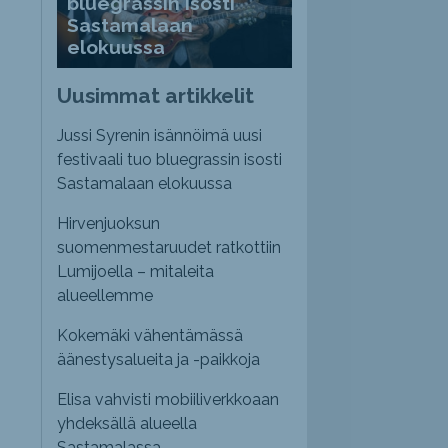
bluegrassin isosti
Sastamalaan
elokuussa
Uusimmat artikkelit
Jussi Syrenin isännöimä uusi
festivaali tuo bluegrassin isosti
Sastamalaan elokuussa
Hirvenjuoksun
suomenmestaruudet ratkottiin
Lumijoella – mitaleita
alueellemme
Kokemäki vähentämässä
äänestysalueita ja -paikkoja
Elisa vahvisti mobiiliverkkoaan
yhdeksällä alueella
Sastamalassa