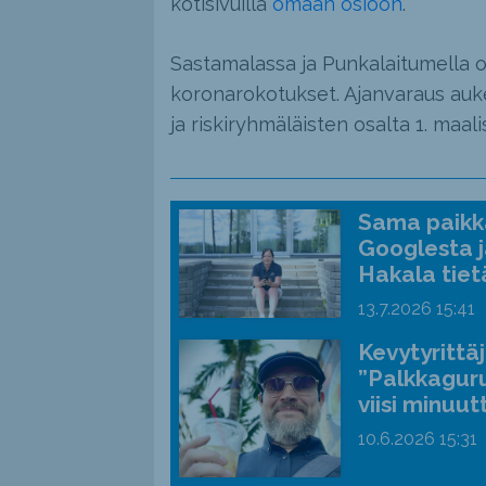
kotisivuilla
omaan osioon
.
Sastamalassa ja Punkalaitumella o
koronarokotukset. Ajanvaraus auke
ja riskiryhmäläisten osalta 1. maali
Sama paikka
Googlesta j
Hakala tiet
13.7.2026
15:41
Kevytyrittä
”Palkkaguru
viisi minuut
10.6.2026
15:31