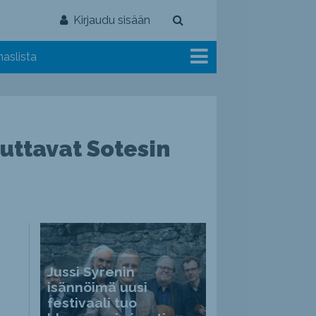
Kirjaudu sisään
aslista
auttavat Sotesin
Jussi Syrenin
isännöimä uusi
festivaali tuo