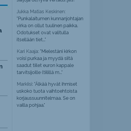
Jukka Matias Keskinen:
"
Punkalaitumen kunnanjohtajan
virka on ollut tuulinen paikka.
a
Odotukset ovat valitulla
itsellään tiet...
"
Kari Kaaja: "
Mielestäni kirkon
voisi purkaa ja myydä siitä
saadut tiilet euron kappale
n
tarvitsijoille (tiilillä m...
"
Markiisi: "
Älkää hyvät ihmiset
uskoko tuota vaihtoehtoista
korjaussuunnitelmaa. Se on
vailla pohjaa.
"