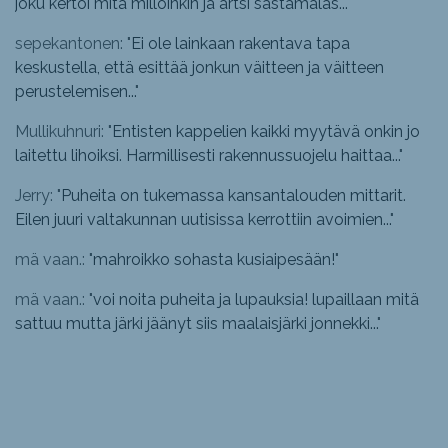
joku kertoi mitä milloinkin ja artsi sastamalas...
"
sepekantonen: "
Ei ole lainkaan rakentava tapa
keskustella, että esittää jonkun väitteen ja väitteen
perustelemisen...
"
Mullikuhnuri: "
Entisten kappelien kaikki myytävä onkin jo
laitettu lihoiksi. Harmillisesti rakennussuojelu haittaa...
"
Jerry: "
Puheita on tukemassa kansantalouden mittarit.
Eilen juuri valtakunnan uutisissa kerrottiin avoimien...
"
mä vaan.: "
mahroikko sohasta kusiaipesään!
"
mä vaan.: "
voi noita puheita ja lupauksia! lupaillaan mitä
sattuu mutta järki jäänyt siis maalaisjärki jonnekki...
"