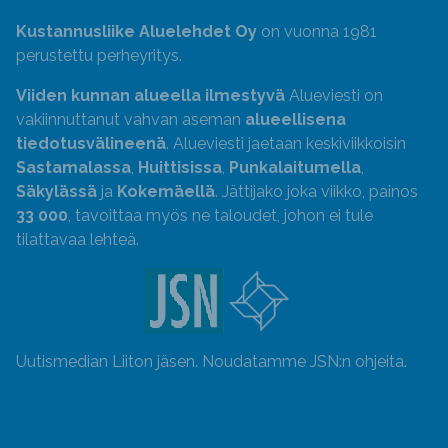
Kustannusliike Aluelehdet Oy
on vuonna 1981
perustettu perheyritys.
Viiden kunnan alueella ilmestyvä
Alueviesti on
vakiinnuttanut vahvan aseman
alueellisena
tiedotusvälineenä
. Alueviesti jaetaan keskiviikkoisin
Sastamalassa
,
Huittisissa
,
Punkalaitumella
,
Säkylässä
ja
Kokemäellä
. Jättijako joka viikko, painos
33 000
, tavoittaa myös ne taloudet, johon ei tule
tilattavaa lehteä.
Uutismedian Liiton jäsen. Noudatamme JSN:n ohjeita.