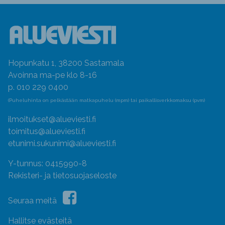
Hopunkatu 1, 38200 Sastamala
Avoinna ma-pe klo 8-16
p. 010 229 0400
(Puheluhinta on pelkästään matkapuhelu (mpm) tai paikallisverkkomaksu (pvm)
ilmoitukset@alueviesti.fi
toimitus@alueviesti.fi
etunimi.sukunimi@alueviesti.fi
Y-tunnus: 0415990-8
Rekisteri- ja tietosuojaseloste
Seuraa meitä
Hallitse evästeitä