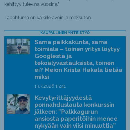
kehittyy tulevina vuosina.”
Tapahtuma on kaikille avoin ja maksuton.
KAUPALLINEN YHTEISTYÖ
Sama paikkakunta, sama
toimiala – toinen yritys löytyy
Googlesta ja
tekoälyvastauksista, toinen
ei? Meion Krista Hakala tietää
miksi
13.7.2026
15:41
Kevytyrittäjyydestä
ponnahduslauta konkurssin
jälkeen: ”Palkkagurun
ansiosta paperitöihin menee
nykyään vain viisi minuuttia”