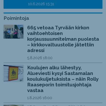
10.6.2026
15:31
Poimintoja
665 vetoaa Tyrvään kirkon
vaihtoehtoisen
korjaussuunnitelman puolesta
– kirkkovaltuustolle jätettiin
adressi
5.8.2026
18:00
Koulujen alku lähestyy,
Alueviesti kysyi Sastamalan
koulukuljetuksista – näin Rolly
Raaseporin toimitusjohtaja
vastaa
1.8.2026
16:00