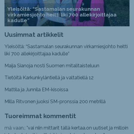
Yleisöltä: “Sastamalan seurakunnan
virkamiesjohto heitti liki 700 allekirjoittajaa
kadulle”
Uusimmat artikkelit
Yleisöltä: “Sastamalan seurakunnan virkamiesjohto heitti
liki 700 allekirjoittajaa kadulle”
Maija Sianoja nosti Suomen mitalitaisteluun
Tietöitä Karkunkyläntiellä ja valtatiellä 12
Mattila ja Junnila EM-kisoissa
Milla Ritvonen juoksi SM-pronssia 200 metrillä
Tuoreimmat kommentit
mä vaan.: "
vai niin mittarit tällä kertaa.on uutiset ja milloin