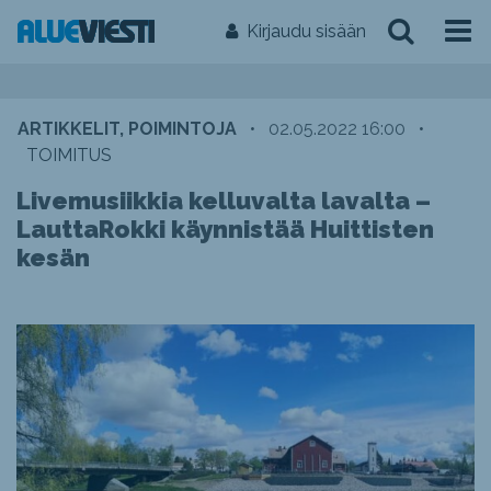
Kirjaudu sisään
ARTIKKELIT, POIMINTOJA
•
02.05.2022 16:00
•
TOIMITUS
Livemusiikkia kelluvalta lavalta –
LauttaRokki käynnistää Huittisten
kesän