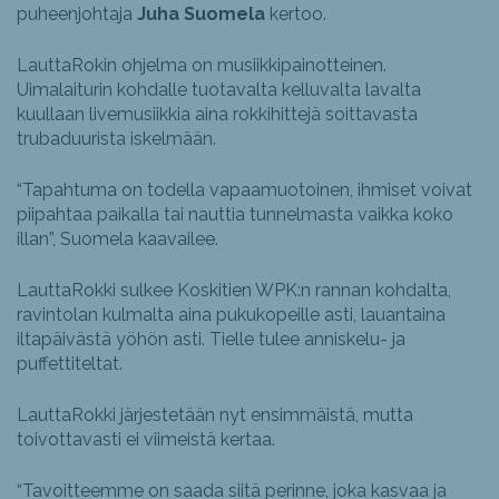
puheenjohtaja
Juha Suomela
kertoo.
LauttaRokin ohjelma on musiikkipainotteinen.
Uimalaiturin kohdalle tuotavalta kelluvalta lavalta
kuullaan livemusiikkia aina rokkihittejä soittavasta
trubaduurista iskelmään.
“Tapahtuma on todella vapaamuotoinen, ihmiset voivat
piipahtaa paikalla tai nauttia tunnelmasta vaikka koko
illan”, Suomela kaavailee.
LauttaRokki sulkee Koskitien WPK:n rannan kohdalta,
ravintolan kulmalta aina pukukopeille asti, lauantaina
iltapäivästä yöhön asti. Tielle tulee anniskelu- ja
puffettiteltat.
LauttaRokki järjestetään nyt ensimmäistä, mutta
toivottavasti ei viimeistä kertaa.
“Tavoitteemme on saada siitä perinne, joka kasvaa ja