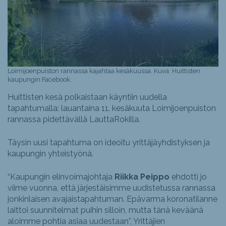
Loimijoenpuiston rannassa kajahtaa kesäkuussa. Kuva: Huittisten
kaupungin Facebook.
Huittisten kesä polkaistaan käyntiin uudella
tapahtumalla: lauantaina 11. kesäkuuta Loimijoenpuiston
rannassa pidettävällä LauttaRokilla.
Täysin uusi tapahtuma on ideoitu yrittäjäyhdistyksen ja
kaupungin yhteistyönä.
“Kaupungin elinvoimajohtaja
Riikka Peippo
ehdotti jo
viime vuonna, että järjestäisimme uudistetussa rannassa
jonkinlaisen avajaistapahtuman. Epävarma koronatilanne
laittoi suunnitelmat puihin silloin, mutta tänä keväänä
aloimme pohtia asiaa uudestaan”, Yrittäjien