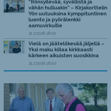
“Rönsyilevää, syvällistä ja
vähän hulluakin” – Kirjakorttelin
Yön uutuuksina kymppituntinen
luento ja pyörälenkki
aamuvirkuille
31.7.2026
18:00
Vielä on jäätelökesää jäljellä –
Yksi maku kiilaa kirkkaasti
kärkeen aikuisten suosikkina
31.7.2026
16:00